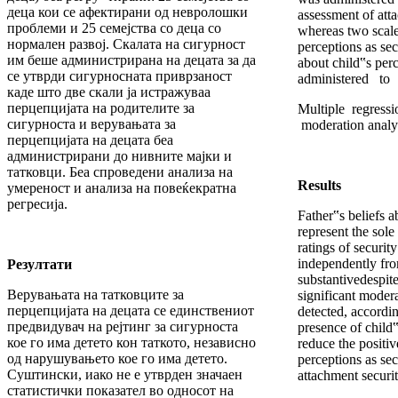
деца кои се афектирани од невролошки
assessment of att
проблеми и 25 семејства со деца со
whereas two scale
нормален развој. Скалата на сигурност
perceptions as sec
им беше администрирана на децата за да
about child‟s pe
се утврди сигурносната приврзаност
administered to 
каде што две скали ја истражуваа
перцепцијата на родителите за
Multiple regress
сигурноста и верувањата за
moderation analy
перцепцијата на децата беа
администрирани до нивните мајки и
татковци. Беа спроведени анализа на
Results
умереност и анализа на повеќекратна
регресија.
Father‟s beliefs a
represent the sole
ratings of securit
independently from
Резултати
substantivedespite 
Верувањата на татковците за
significant moder
перцепцијата на децата се единствениот
detected, accordi
предвидувач на рејтинг за сигурноста
presence of child‟
кое го има детето кон таткото, независно
reduce the positiv
од нарушувањето кое го има детето.
perceptions as sec
Суштински, иако не е утврден значаен
attachment securit
статистички показател во односот на