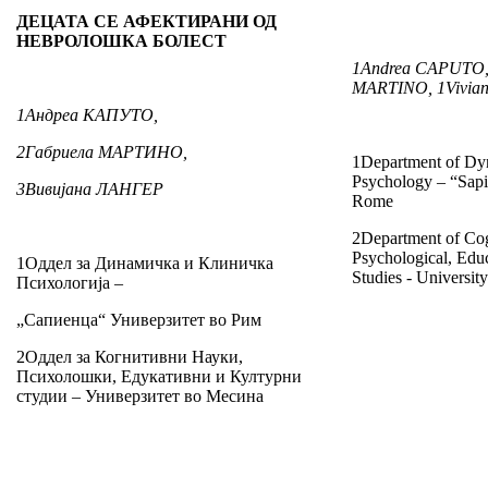
ДЕЦАТА СЕ АФЕКТИРАНИ ОД
НЕВРОЛОШКА БОЛЕСТ
1
Andrea CAPUTO
MARTINO,
1
Vivi
1
Андреа КАПУТО,
2
Габриела МАРТИНО,
1Department of Dyn
Psychology – “Sapi
3
Вивијана ЛАНГЕР
Rome
2Department of Cog
Psychological, Educ
1Оддел за Динамичка и Клиничка
Studies - Universit
Психологија –
„Сапиенца“ Универзитет во Рим
2Оддел за Когнитивни Науки,
Психолошки, Едукативни и Културни
студии – Универзитет во Месина