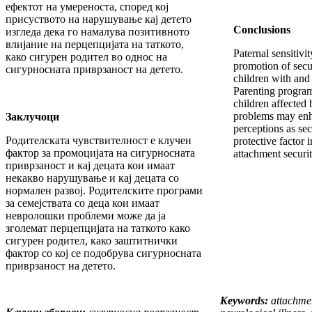
ефектот на умереноста, според кој
присуството на нарушување кај детето
Conclusions
изгледа дека го намалува позитивното
влијание на перцепцијата на таткото,
Paternal sensitivit
како сигурен родител во однос на
promotion of secu
сигурносната приврзаност на детето.
children with and 
Parenting program
children affected 
problems may enh
Заклучоци
perceptions as sec
Родителската чувствителност е клучен
protective factor 
фактор за промоцијата на сигурносната
attachment securit
приврзаност и кај децата кои имаат
некакво нарушување и кај децата со
нормален развој. Родителските програми
за семејствата со деца кои имаат
невролошки проблеми може да ја
зголемат перцепцијата на таткото како
сигурен родител, како заштитнички
фактор со кој се подобрува сигурносната
приврзаност на детето.
Keywords:
attachme