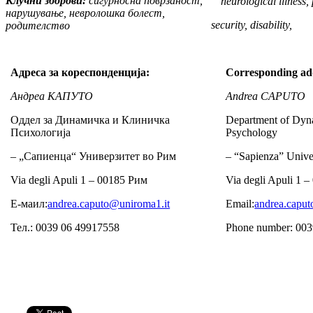
Клучни зборови:
сигурносна поврзаност,
neurological
illness,
нарушување, невролошка болест,
security,
disabi
родителство
Адреса за кореспонденција:
Corresponding ad
Андреа КАПУТО
Andrea CAPUTO
Оддел за Динамичка и Клиничка
Department of Dyna
Психологија
Psychology
– „Сапиенца“ Универзитет во Рим
– “Sapienza” Unive
Via degli Apuli 1 – 00185 Рим
Via degli Apuli 1 
Е-маил:
andrea.caputo@uniroma1.it
Email:
andrea.capu
Тел.: 0039 06 49917558
Phone number: 003