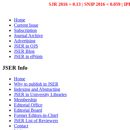
SJR 2016 = 0.13 | SNIP 2016 = 0.059 | IP
Home
Current Issue
Subscription
Journal Archive
Advertising
JSER in OJS
JSER Blog
JSER in ePrints
JSER Info
Home
Why to publish in JSER
Indexing and Abstracting
JSER in University Libraries
Membership
Editorial Office
Editorial Board
Former Editors-in-Chief
JSER List of Reviewers
Contact