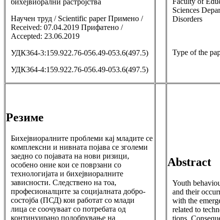
Faculty of Educ
бихејвиорални растројства
Sciences Depar
Научен труд / Scientific paper Примено /
Disorders
Received: 07.04.2019 Прифатено /
Accepted: 23.06.2019
Type of the pap
УДК364-3:159.922.76-056.49-053.6(497.5)
УДК364-4:159.922.76-056.49-053.6(497.5)
Резиме
Бихејвиоралните проблеми кај младите се
комплексни и нивната појава се зголеми
заедно со појавата на нови ризици,
Abstract
особено оние кои се поврзани со
технологијата и бихејвиоралните
зависности. Следствено на тоа,
Youth behaviou
професионалците за социјалната добро-
and their occur
состојба (ПСД) кои работат со млади
with the emerge
лица се соочуваат со потребата од
related to tech
континуирано подобрување на
tions. Conseque