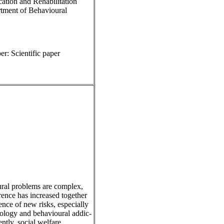
ation and Rehabilitation
tment of Behavioural
er: Scientific paper
ral problems are complex,
rence has increased together
nce of new risks, especially
nology and behavioural addic-
ntly, social welfare