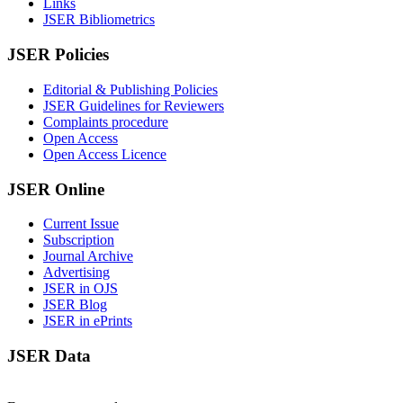
Links
JSER Bibliometrics
JSER Policies
Editorial & Publishing Policies
JSER Guidelines for Reviewers
Complaints procedure
Open Access
Open Access Licence
JSER Online
Current Issue
Subscription
Journal Archive
Advertising
JSER in OJS
JSER Blog
JSER in ePrints
JSER Data