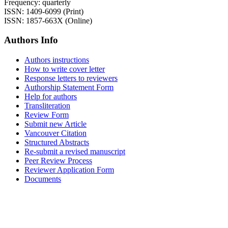
Frequency: quarterly
ISSN: 1409-6099 (Print)
ISSN: 1857-663X (Online)
Authors Info
Authors instructions
How to write cover letter
Response letters to reviewers
Authorship Statement Form
Help for authors
Transliteration
Review Form
Submit new Article
Vancouver Citation
Structured Abstracts
Re-submit a revised manuscript
Peer Review Process
Reviewer Application Form
Documents