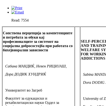
Read: 7554
Сопствена перцепција за компетенциите
и потребата за обуки кај
SELF-PERCE
професионалците за системот на
AND TRAININ
социјална добросостојба при работата со
WELFARE SY
бихејвиорални зависности
FOR WORKIN
ADDICTIONS
Сабина МАНДИЌ, Невен РИЦИЈАШ,
Дора ДОДИК ХУНДРИЌ
Sabina MANDI
Dora DODIG
Универзитет во Загреб
Факултет за едукациски и
University of 
рехабилитациски науки Оддел за