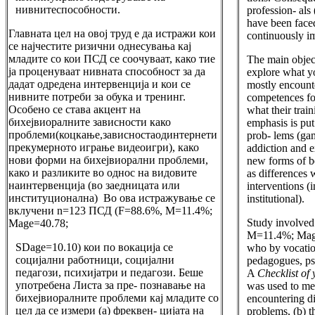
нивнитеспособности.
profession- al
have been face
Главната цел на овој труд е да истражи кои
continuously i
се најчестите ризични однесувања кај
младите со кои ПСД се соочуваат, како тие
The main object
ја проценуваат нивната способност за да
explore what y
дадат одредена интервенција и кои се
mostly encount
нивните потреби за обука и тренинг.
competences fo
Особено се става акцент на
what their trai
бихејвиоралните зависности како
emphasis is put
проблеми(коцкање,зависностаодинтернети
prob- lems (gam
прекумерното играње видеоигри), како
addiction and 
нови форми на бихејвиорални проблеми,
new forms of b
како и разликите во однос на видовите
as differences 
наинтервенција (во заедницата или
interventions (
институционална) Во ова истражување се
institutional).
вклучени n=123 ПСД (F=88.6%, M=11.4%;
Study involve
Mage=40.78;
M=11.4%; Mag
SDage=10.10) кои по вокација се
who by vocation
социјални работници, социјални
pedagogues, ps
педагози, психијатри и педагози. Беше
A
Check­list o
употребена Листа за пре- познавање на
was used to mea
бихејвиоралните проблеми кај младите со
encountering di
цел да се измери (а) фреквен- цијата на
problems, (b) t