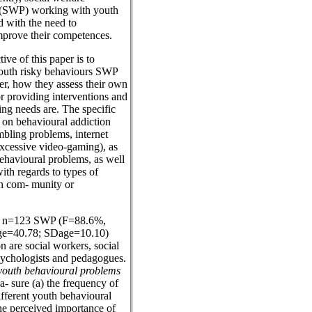
s (SWP) working with youth
d with the need to
mprove their competences.
ive of this paper is to
outh risky behaviours SWP
er, how they assess their own
r providing interventions and
ning needs are. The specific
 on behavioural addiction
bling problems, internet
excessive video-gaming), as
ehavioural problems, as well
with regards to types of
in com- munity or
d n=123 SWP (F=88.6%,
e=40.78; SDage=10.10)
 are social workers, social
ychologists and pedagogues.
f youth behavioural problems
- sure (a) the frequency of
fferent youth behavioural
he perceived importance of