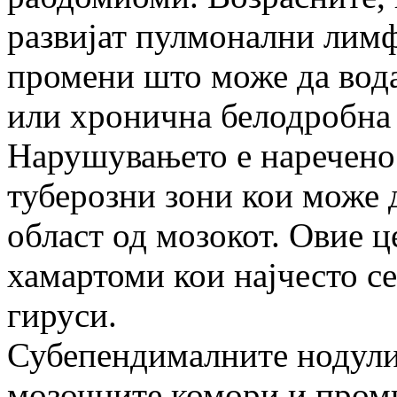
развијат пулмонални лим
промени што може да вода
или хронична белодробна 
Нарушувањето е наречено
туберозни зони кои може д
област од мозокот. Овие ц
хамартоми кои најчесто се
гируси.
Субепендималните нодули 
мозочните комори и проми