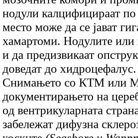
нодули калцифицираат по 
место може да се јават ги
хамартоми. Нодулите или 
и да предизвикаат опструк
доведат до хидроцефалус.
Снимањето со КТМ или М
документирањето на цере
од вентрикуларната страна
забележат дифузна склеро
коските
(
Seashore
и
Wappne