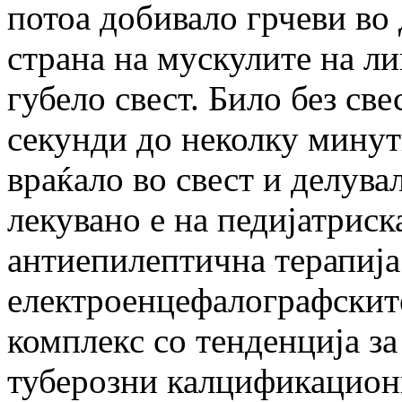
потоа добивало грчеви во 
страна на мускулите на ли
губело свест. Било без св
секунди до неколку минути
враќало во свест и делува
лекувано е на педијатриск
антиепилептична терапија
електроенцефалографскит
комплекс со тенденција з
туберозни калцификацион