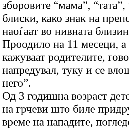
зборовите “мама”, “тата”,
блиски, како знак на преп
наоѓаат во нивната близин
Проодило на 11 месеци, а 
кажуваат родителите, гово
напредувал, туку и се влош
него”.
Од 3 годишна возраст дет
на грчеви што биле придру
време на нападите, погледо