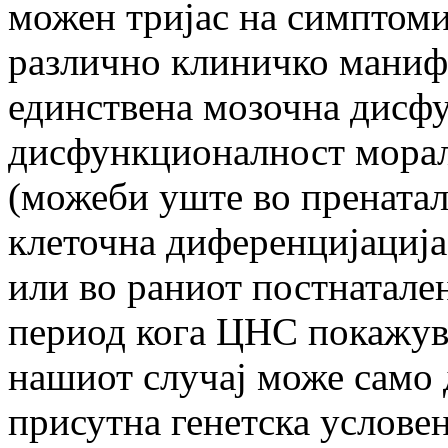
можен тријас на симптоми 
различно клиничко манифе
единствена мозочна дисфу
дисфункционалност морала
(можеби уште во пренатал
клеточна диференцијација
или во раниот постнатале
период кога ЦНС покажува
нашиот случај може само 
присутна генетска услове