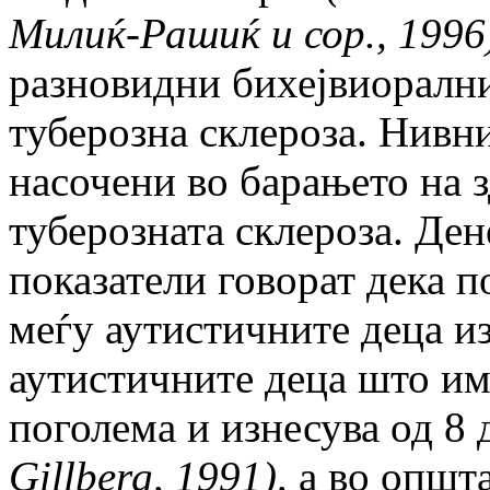
Милиќ-Рашиќ и сор., 1996
разновидни бихејвиорални
туберозна склероза. Нивн
насочени во барањето на 
туберозната склероза. Де
показатели говорат дека п
меѓу аутистичните деца из
аутистичните деца што има
поголема и изнесува од 8
Gillberg, 1991)
,
а во општа