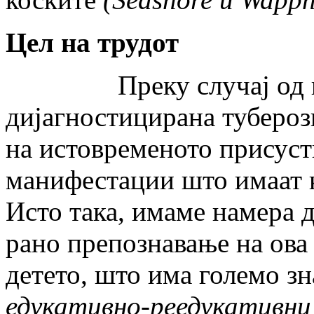
Цел на трудот
Преку случај од прак
дијагностицирана тубероз
на истовременото присуст
манифестации што имаат к
Исто така, имаме намера д
рано препознавање на ова
детето, што има големо з
едукативно-реедукативни