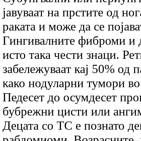
јавуваат на прстите од ног
раката и може да се појава
Гингивалните фиброми и д
исто така чести знаци. Ре
забележуваат кај 50% од п
како нодуларни тумори во
Педесет до осумдесет про
бубрежни цисти или анги
Децата со ТС е познато де
рабдомиоми. Возрасните,