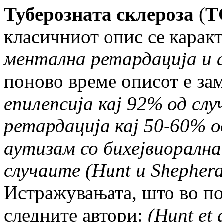
Туберозната склероза
(
Т
класичниот опис се карак
ментална ретардација и 
поново време описот е зам
епилепсија кај 92% од слу
ретардација кај 50-60% о
аутизам со бихејвиоралн
случаите (
Hunt
и
Shepher
Истражувањата, што во по
следните автори:
(
Hunt et 