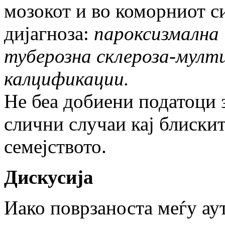
мозокот и во коморниот с
дијагноза:
пароксизмална 
туберозна склероза-мулт
калцификации.
Не беа добиени податоци 
слични случаи кај блиски
семејството.
Дискусија
Иако поврзаноста меѓу ау