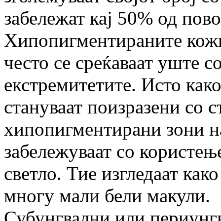
забележат кај 50% од пов
Хипопигментираните кожн
често се среќаваат уште с
екстремитетите. Исто как
стануваат поизразени со с
хипопигментирани зони на
забележуваат со користењ
светло. Тие изгледаат как
многу мали бели макули.
Субунгвални или периунг