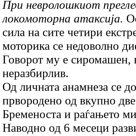
При невролошкиот прегле
локомоторна атаксија.
Ос
сила на сите четири екстр
моторика се недоволно ди
Говорот му е сиромашен, 
неразбирлив.
Од личната анамнеза се до
првородено од вкупно две 
Бременоста и раѓањето ми
Наводно од 6 месеци разв