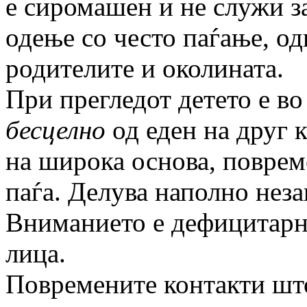
е сиромашен и не служи з
одење со често паѓање, од
родителите и околината.
При прегледот детето е в
бесцелно
од еден на друг к
на широка основа, поврем
паѓа. Делува наполно неза
Вниманието е дефицитарно
лица.
Повремените контакти што 