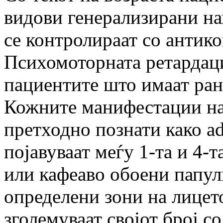
видови генерализирани на
се контролираат со антико
Психомоторната ретардаци
пациентите што имаат ран
Кожните манифестации на
претходно познати како a
појавуваат меѓу 1-та и 4-т
или кафеаво обоени папул
определени зони на лице
зголемуваат својот број со