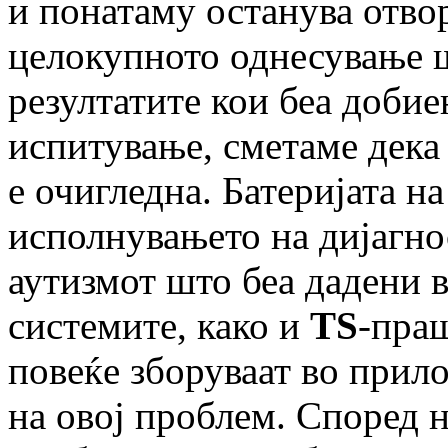
и понатаму останува отво
целокупното однесување ш
резултатите кои беа доби
испитување, сметаме дека
е очигледна. Батеријата 
исполнувањето на дијагно
аутизмот што беа дадени 
системите, како и
TS
-праш
повеќе зборуваат во прил
на овој проблем. Според