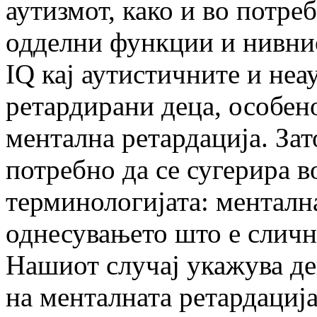
аутизмот, како и во потре
одделни функции и нивнио
IQ кај аутистичните и не
ретардирани деца, особено
ментална ретардација. За
потребно да се сугерира в
терминологијата: менталн
однесувањето што е сличн
Нашиот случај укажува де
на менталната ретардација