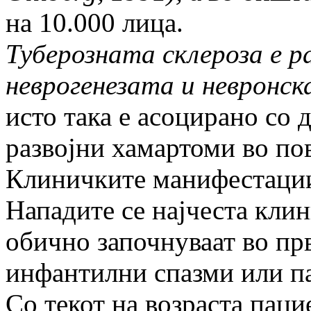
на 10.000 лица.
Туберозната склероза е р
неврогенезата и невронск
исто така е асоцирано со
развојни хамартоми во по
Клиничките манифестации
Нападите се најчеста кли
обично започнуваат во пр
инфантилни спазми или п
Со текот на возраста паци