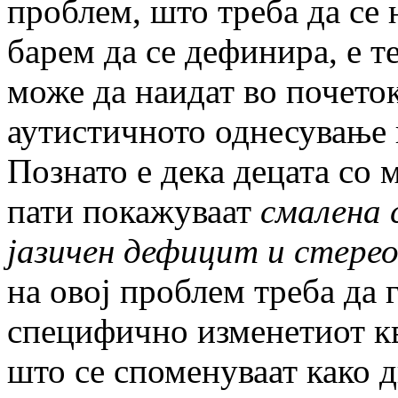
проблем, што треба да се 
барем да се дефинира, е т
може да наидат во почеток
аутистичното однесување к
Познато е дека децата со 
пати покажуваат
смалена 
јазичен дефицит и стере
на овој проблем треба да 
специфично изменетиот к
што се споменуваат како 