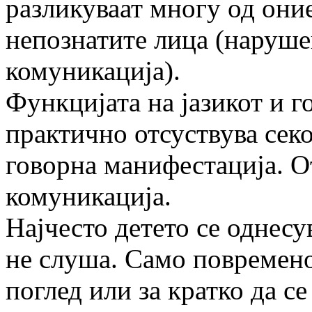
разликуваат многу од оние
непознатите лица (наруше
комуникација).
Функцијата на јазикот и г
практично отсуствува сек
говорна манифестација. О
комуникација.
Најчесто детето се однесу
не слуша. Само повремено
поглед или за кратко да с