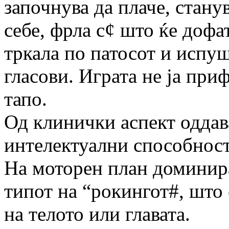
започнува да плаче, стану
себе, фрла с¢ што ќе дофа
тркала по патосот и испу
гласови. Играта не ја приф
тапо.
Од клинички аспект оддав
интелектуални способност
На моторен план доминир
типот на “рокингот#, што
на телото или главата.