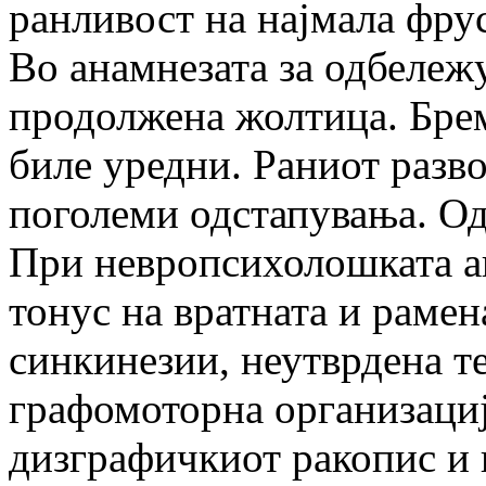
ранливост на најмала фру
Во анамнезата за одбележ
продолжена жолтица. Брем
биле уредни. Раниот разво
поголеми одстапувања. Од
При невропсихолошката ан
тонус на вратната и рамен
синкинезии, неутврдена т
графомоторна организација
дизграфичкиот ракопис и 