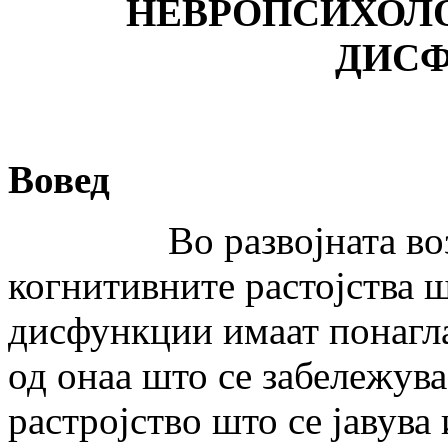
НЕВРОПСИХОЛ
ДИСФ
Вовед
Во развојната возрас
когнитивните растојства ш
дисфункции имаат понагл
од онаа што се забележува
растројство што се јавува