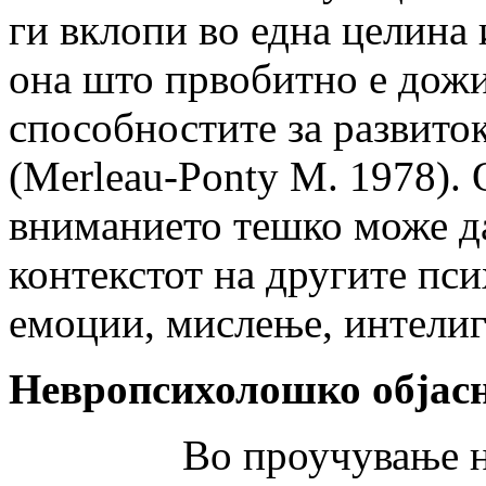
ги вклопи во една целина 
она што првобитно е дожи
способностите за развиток
(Merleau-Ponty M. 1978). 
вниманието тешко може да
контекстот на другите пс
емоции, мислење, интелиге
Невропсихолошко објас
Во проучување на пр