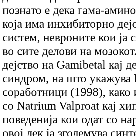
познато е дека гама-амин
која има инхибиторно деј
систем, невроните кои ја 
во сите делови на мозокот
дејство на Gamibetal кај 
синдром, на што укажува 
соработници (1998), како
со Natrium Valproat кај х
поведенија кои одат со н
овој лек ја зголемува син