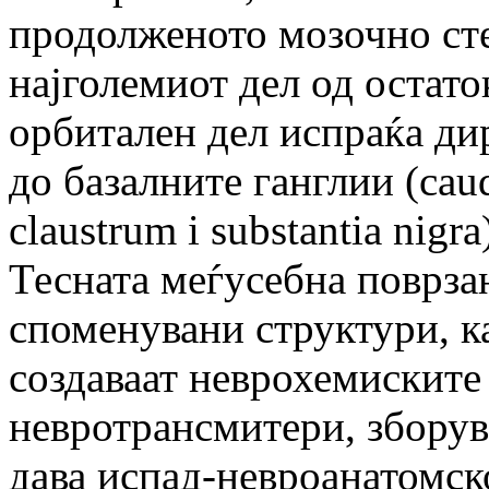
продолженото мозочно стеб
најголемиот дел од остато
орбитален дел испраќа д
до базалните ганглии (caud
claustrum i substantia nigra
Тесната меѓусебна поврзан
споменувани структури, ка
создаваат неврохемиските
невротрансмитери, зборув
дава испад-невроанатомск