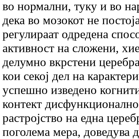
во нормални, туку и во н
дека во мозокот не постој
регулираат одредена спосо
активност на сложени, хи
делумно вкрстени церебр
кои секој дел на карактер
успешно изведено когнит
контект дисфункционално
растројство на една цереб
поголема мера, доведува д