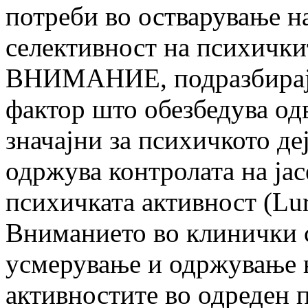
потреби во остварување на
селективност на психички
ВНИМАНИЕ, подразбирајќ
фактор што обезбедува од
значајни за психичкото де
одржува контролата на јас
психичката активност (Luri
Вниманието во клинички с
усмерување и одржување н
активностите во одреден п