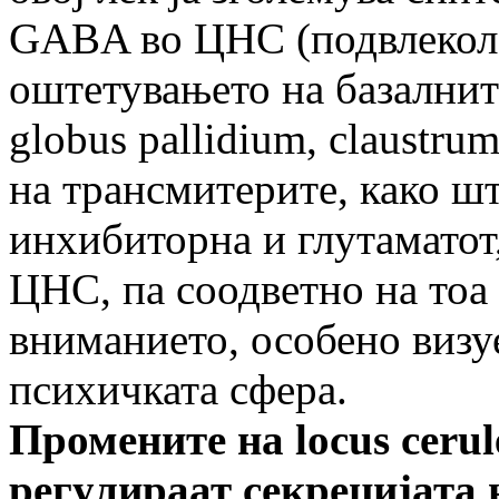
GABA во ЦНС (подвлекол Д
оштетувањето на базалните
globus pallidium, claustru
на трансмитерите, како шт
инхибиторна и глутаматот,
ЦНС, па соодветно на тоа 
вниманието, особено визу
психичката сфера.
Промените на
locus cerul
регулираат секрецијата 