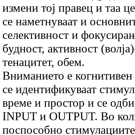
измени тој правец и таа це
се наметнуваат и основни
селективност и фокусирање
будност, активност (волја
тенацитет, обем.
Вниманието е когнитивен 
се идентификуваат стимул
време и простор и се одби
INPUT и OUTPUT. Во колк
поспособно стимулациите 