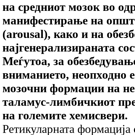
на средниот мозок во од
манифестирање на општа
(arousal),
како и на обез
најгенерализираната сос
Меѓутоа, за обезбедувањ
вниманието, неопходно 
мозочни формации на не
таламус-лимбичкиот пре
на големите хемисвери.
Ретикуларната формација 