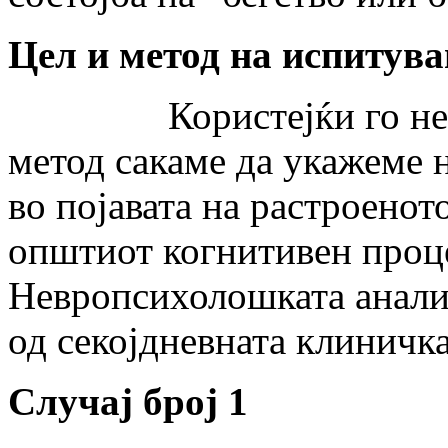
Цел и метод на испитув
Користејќи го невро
метод сакаме да укажеме 
во појавата на растроенот
општиот когнитивен проце
Невропсихолошката анализ
од секојдневната клиничка
Случај број 1