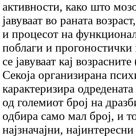
активности, како што моз
јавуваат во раната возрас
и процесот на функционал
поблаги и прогоностички 
се јавуваат кај возрасните 
Секоја организирана психи
карактеризира одредената 
од големиот број на дразб
одбира само мал број, и то
најзначајни, најинтересни