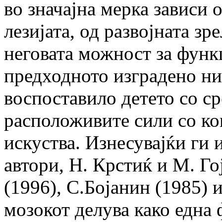
во значајна мерка зависи 
лезијата, од развојната зр
неговата можност за функ
предходното изградено ни
воспоставило детето со ср
расположивите сили со ко
искуства. Изнесувајќи ги 
автори, Н. Крстиќ и М. Го
(1996), С.Бојанин (1985) 
мозокот делува како една