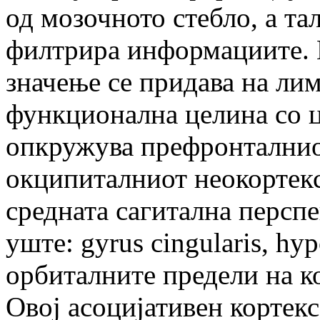
од мозочното стебло, а та
филтрира информациите. 
значење се придава на ли
функционална целина со ц
опкружува префронталнио
окципиталниот неокортекс,
средната сагитална перспек
уште: gyrus cingularis, hy
орбиталните предели на к
Овој асоцијативен кортек