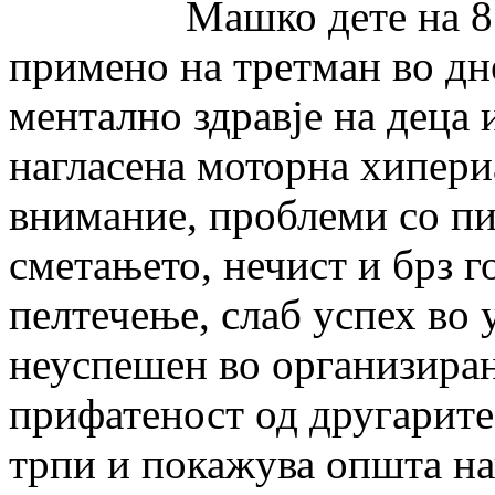
Машко дете на 8 годи
примено на третман во дн
ментално здравје на деца 
нагласена моторна хипери
внимание, проблеми со п
сметањето, нечист и брз г
пелтечење, слаб успех во
неуспешен во организиран
прифатеност од другарит
трпи и покажува општа на