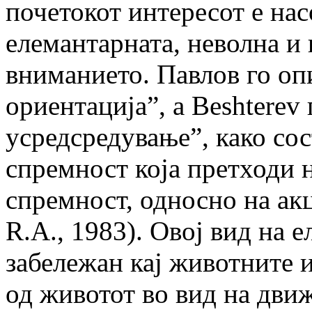
почетокот интересот е на
елемантарната, неволна и
вниманието. Павлов го оп
ориентација”, а Beshterev
усредсредување”, како со
спремност која претходи 
спремност, односно на акц
R.A., 1983). Овој вид на 
забележан кај животните и
од животот во вид на движ