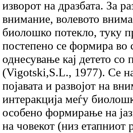
изворот на дразбата. За р
внимание, волевото внима
биолошко потекло, туку пр
постепено се формира во 
однесување кај детето со
(Vigotski,S.L., 1977). Се 
појавата и развојот на вн
интеракција меѓу биолошк
особено формирање на јаз
на човекот (низ етапниот 