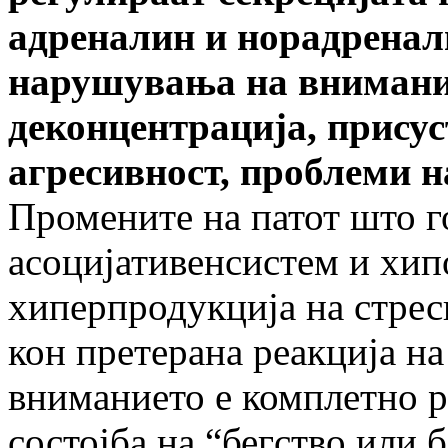
адреналин и норадренали
нарушувања на внимание
деконцентрација, присус
агресивност, проблеми н
Промените на патот што г
асоцијативенсистем и хип
хиперпродукција на стре
кон претерана реакција на
вниманието е комплетно ра
состојба на “бегство или б