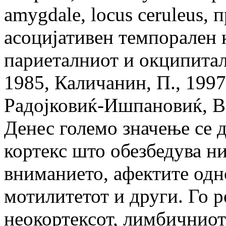
amygdale, locus ceruleus,
асоцијативен темпорален к
париеталниот и окципитал
1985, Каличанин, П., 1997,
Радојковиќ-Ишпановиќ, В.
Денес големо значење се 
кортекс што обезбедува н
вниманието, афектите одн
мотилитетот и други. Го р
неокортексот, лимбичниот 