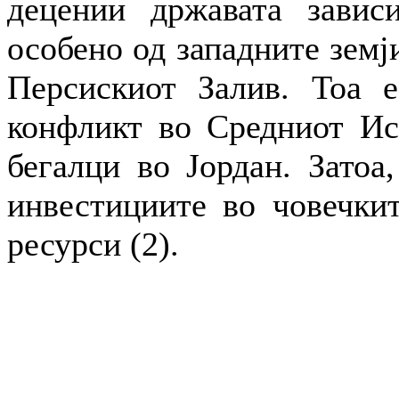
децении државата завис
особено од западните земј
Персискиот Залив. Тоа е
конфликт во Средниот Ист
бегалци во Јордан. Затоа,
инвестициите во човечкит
ресурси (2).