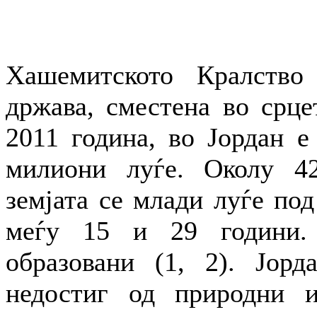
Хашемитското Кралство 
држава, сместена во срце
2011 година, во Јордан е
милиони луѓе. Околу 42
земјата се млади луѓе под
меѓу 15 и 29 години.
образовани (1, 2). Јорд
недостиг од природни и