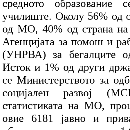
средното образование 
училиште. Околу 56% од о
од МО, 40% од страна на 
Агенцијата за помош и ра
(УНРВА) за бегалците о
Исток и 1% од други држа
се Министерството за одб
социјален развој (МС
статистиката на МО, проц
овие 6181 јавно и прив