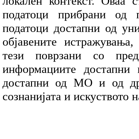
локален контекст. Оваа с
податоци прибрани од п
податоци достапни од уни
објавените истражувања,
тези поврзани со пре
информациите достапни н
достапни од МО и од др
сознанијата и искуството н