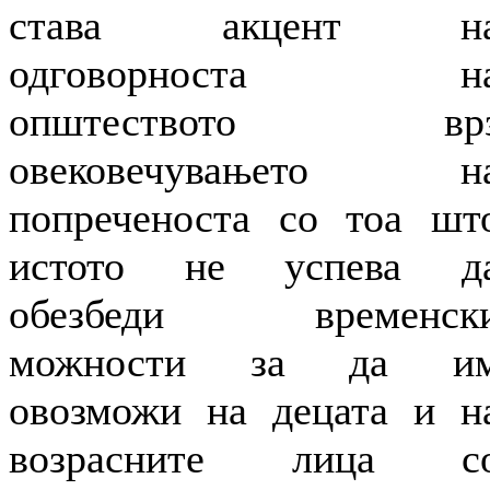
става акцент н
одговорноста н
општеството вр
овековечувањето н
попреченоста со тоа шт
истото не успева д
обезбеди временск
можности за да и
овозможи на децата и н
возрасните лица с