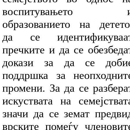
воспитувањето 
образованието на детето
да се идентификуваа
пречките и да се обезбеда
докази за да се доби
поддршка за неопходнит
промени. За да се разбера
искуствата на семејстват
значи да се земат предви
врските помеѓу членовит