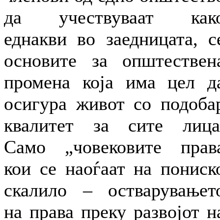
да учествуваат как
еднакви во заедницата, с
основите за општествен
промена која има цел д
осигура живот со подоба
квалитет за сите лица
Само „човековите прав
кои се наоѓаат на пониск
скалило – остварувањет
на права преку развојот н