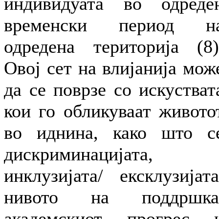
индивидуата во одреде
временски период н
одредена територија (8)
Овој сет на влијанија мож
да се поврзе со искустват
кои го обликуваат живото
во иднина, како што с
дискриминацијата,
инклузијата/ ексклузијата
нивото на поддршка
академскиот прогрес 