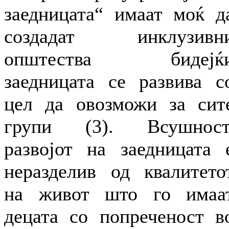
заедницата“ имаат моќ д
создадат инклузивн
општества бидејќ
заедницата се развива с
цел да овозможи за сит
групи (3). Всушност
развојот на заедницата 
неразделив од квалитето
на живот што го имаа
децата со попреченост в