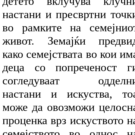
детето вклучува клучн
настани и пресвртни точк
во рамките на семејнио
живот. Земајќи предви
како семејствата во кои им
деца со попреченост г
согледуваат одделн
настани и искуства, то
може да овозможи целосн
проценка врз искуството н
семејството во однос н