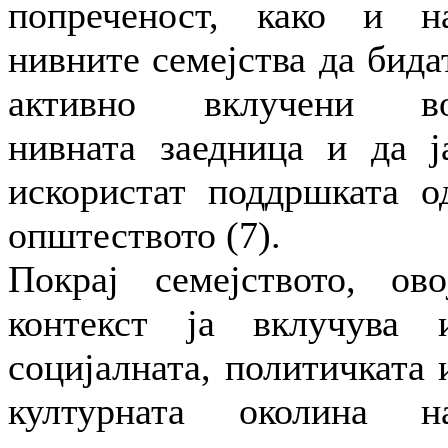
попреченост, како и н
нивните семејства да бида
активно вклучени в
нивната заедница и да ј
искористат поддршката о
општеството (7).
Покрај семејството, ово
контекст ја вклучува 
социјалната, политичката 
културната околина н