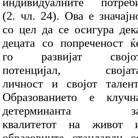
индивидуалните потреб
(2. чл. 24). Ова е значајн
со цел да се осигура дек
децата со попреченост ќ
го развијат својо
потенцијал, својат
личност и својот талент
Образованието е клучн
детерминанта з
квалитетот на живот 
образовните стандарди с