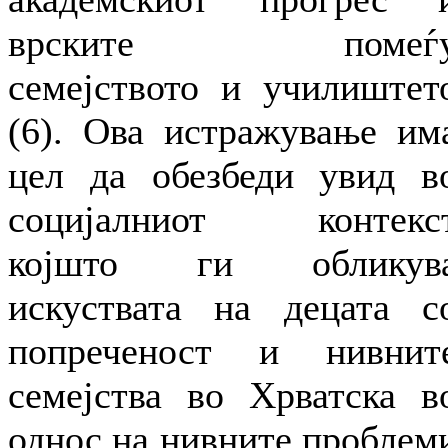
врските помеѓ
семејството и училиштет
(6). Ова истражување им
цел да обезбеди увид в
социјалниот контекс
којшто ги обликув
искуствата на децата с
попреченост и нивнит
семејства во Хрватска в
однос на нивните проблем