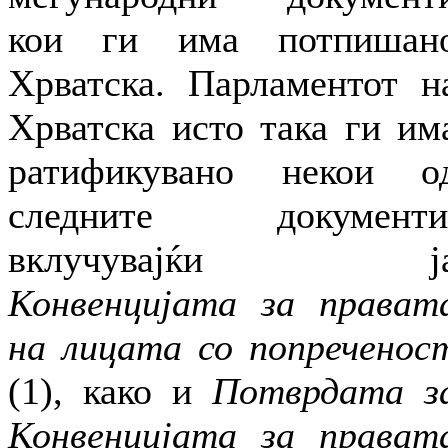
кои ги има потпишан
Хрватска. Парламентот н
Хрватска исто така ги им
ратификувано некои о
следните документи
вклучувајќи ј
Конвенцијата за прават
на лицата со попреченос
(1), како и
Потврдата з
Конвенцијата за прават