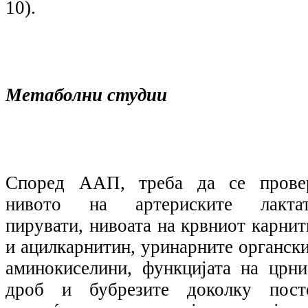
10).
Метаболни студии
Според ААП, треба да се прове
нивото на артериските лактат
пирувати, нивоата на крвниот карнит
и ацилкарнитин, уринарните органски
аминокиселини, функцијата на црни
дроб и бубрезите доколку пост