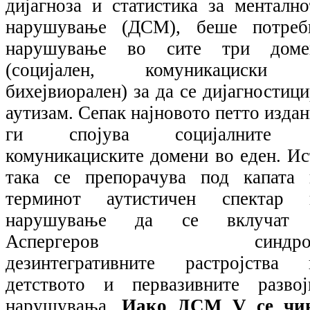
дијагноза и статистика за ментално
нарушување (ДСМ), беше потреб
нарушување во сите три доме
(социјален, комуникациски
бихејвиорален) за да се дијагностиц
аутизам. Сепак најновото петто изда
ги спојува социјалните
комуникациските домени во еден. Ис
така се препорачува под капата 
терминот аутистичен спектар 
нарушување да се вклучат
Аспергеров синдро
дезинтегративните растројства 
детството и первазивните развој
нарушувања.
Иако ДСМ
V
се чи