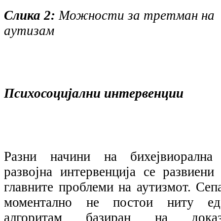
Слика 2:
Можности за третман на
аутизам
Психосоцијални интервенции
Разни начини на бихејвиорална
развојна интервенција се развиени 
главните проблеми на аутизмот. Сепа
моментално не постои ниту ед
алгоритам базиран на доказ