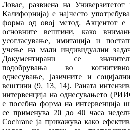
Ловас, развиена на Универзитетот 
Калифорнија) е најчесто употребува
форма од овој метод. Акцентот е 
основните вештини, како внимани
усогласување, имитација и постап
учење на мали индивидуални задач
Документирани се значител
подобрувања во когнитивно
однесување, јазичните и социјални
вештини (9, 13, 14). Раната интензи
интервенција на однесувањето (РИИ
е посебна форма на интервенција ш
се применува 20 до 40 часа неделн
Cochrane ја прикажува како ефектив