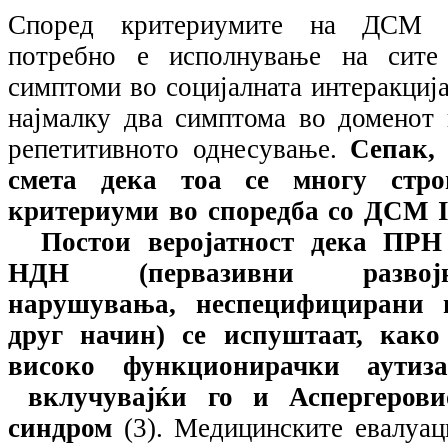
Според критериумите на ДСМ 
потребно е исполнување на сите
симптоми во социјалната интеракција
најмалку два симптома во доменот 
репетитивното однесување.
Сепак, 
смета дека тоа се многу стро
критериуми во споредба со ДСМ
Постои веројатност дека ПРН
НДН (первазивни развој
нарушувања, неспецифицирани 
друг начин) се испуштаат, како
високо функционирачки аутиза
вклучувајќи го и Аспергерови
синдром
(3). Медицинските евалуац