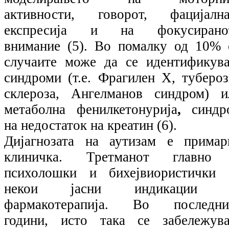
активности, говорот, фацијална
експресија и на фокусирано
внимание (5). Во помалку од 10% 
случаите може да се идентификува
синдроми (т.е. Фрагилен Х, тубероз
склероза, Ангелманов синдром) и
метаболна фенилкетонурија
,
синдр
на недостаток на креатин (6).
Дијагнозата на аутизам е примар
клиничка. Третманот главно
психолошки и бихејвиористички 
некои јасни индикации 
фармакотерапија. Во последни
години, исто така се забележува