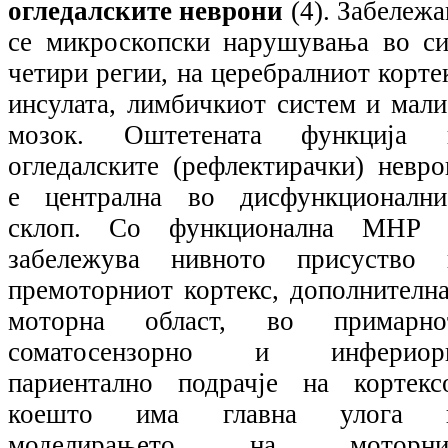
огледалските неврони
(4).
Забележа
се микроскопски нарушувања во си
четири регии, на церебралниот корте
инсулата, лимбичкиот систем и мали
мозок. Оштетената функција 
огледалските (рефлектирачки) невро
е централна во дисфункционални
склоп. Со функционална МНР 
забележува нивното присуство 
премоторниот кортекс, дополнителна
моторна област, во примарно
соматосензорно и инфериор
париентално подрачје на кортексо
коешто има главна улога 
моделирањето на моторни