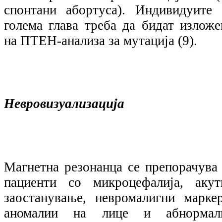
спонтани абортуса). Индивидуите 
голема глава треба да бидат изложе
на ПТЕН-анализа за мутација (9).
Невровизуализација
Магнетна резонанца се препорачува 
пациенти со микроцефалија, акут
заостанување, невромалигни маркер
аномалии на лице и абнормал