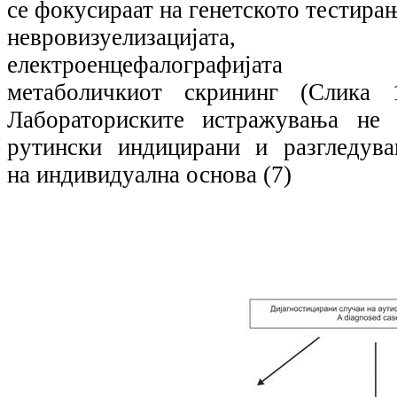
се фокусираат на генетското тестира
невровизуелизацијата,
електроенцефалографијата
метаболичкиот скрининг (Слика 1
Лабораториските истражувања не 
рутински индицирани и разгледува
на индивидуална основа (7)