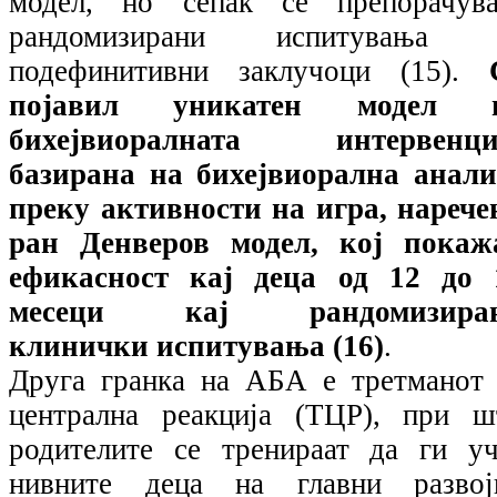
модел, но сепак се препорачува
рандомизирани испитувања 
подефинитивни заклучоци (15).
појавил уникатен модел 
бихејвиоралната интервенци
базирана на бихејвиорална анали
преку активности на игра, нарече
ран Денверов модел, кој покаж
ефикасност кај деца од 12 до 
месеци кај рандомизира
клинички испитувања (16)
.
Друга гранка на АБА е третманот 
централна реакција (ТЦР), при ш
родителите се тренираат да ги уч
нивните деца на главни развој