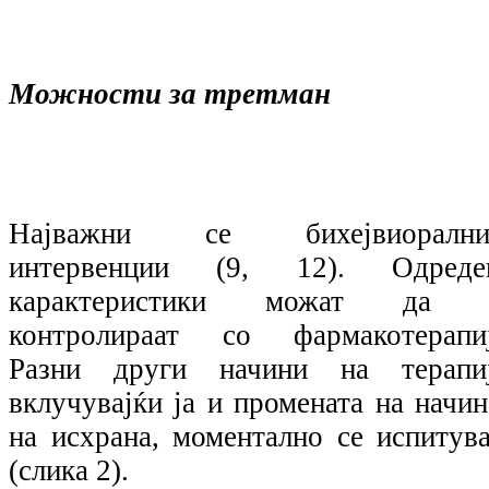
Можности за третман
Најважни се бихејвиорални
интервенции (9, 12). Одреде
карактеристики можат да 
контролираат со фармакотерапиј
Разни други начини на терапиј
вклучувајќи ја и промената на начин
на исхрана, моментално се испитува
(слика 2).