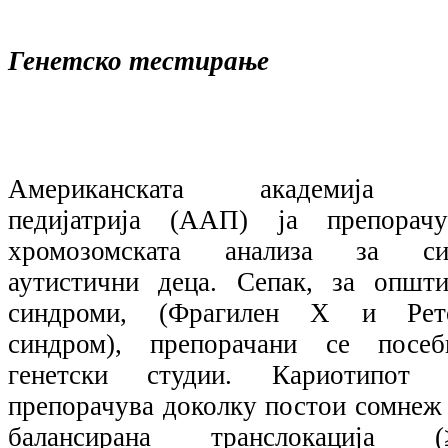
Генетско тестирање
Американската академија 
педијатрија (ААП) ја препорачу
хромозомската анализа за си
аутистични деца. Сепак, за општи
синдроми, (Фрагилен Х и Рет
синдром), препорачани се посеб
генетски студии. Кариотипот 
препорачува доколку постои сомнеж 
балансирана транслокација (