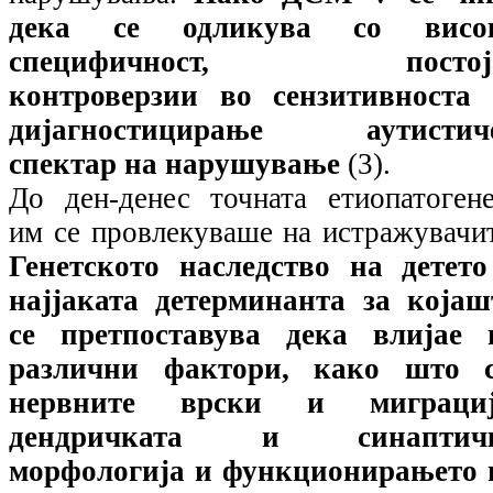
дека се одликува со висо
специфичност, постој
контроверзии во сензитивноста 
дијагностицирање аутистич
спектар на нарушување
(3).
До ден-денес точната етиопатогене
им се провлекуваше на истражувачи
Генетското наследство на детето
најјаката детерминанта за којаш
се претпоставува дека влијае 
различни фактори, како што с
нервните врски и миграциј
дендричката и синаптич
морфологија и функционирањето 