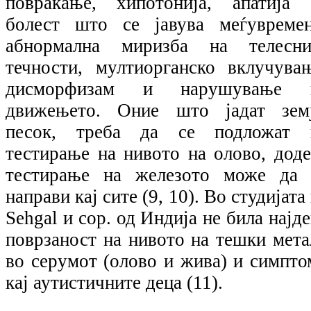
повраќање, хипотонија, апатија 
болест што се јавува меѓувремен
абнормална миризба на телесни
течности, мултиорганско вклучувањ
дисморфизам и нарушување 
движењето. Оние што јадат земј
песок, треба да се подложат 
тестирање на нивото на олово, доде
тестирање на железото може да 
направи кај сите (9, 10). Во студијата
Sehgal и cop. од Индија не била најд
поврзаност на нивото на тешки мета
во серумот (олово и жива) и симпто
кај аутистичните деца (11).