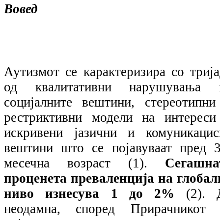
Вовед
Аутизмот се карактеризира со трија
од квалитативни нарушувања 
социјалните вештини, стереотипни
рестриктивни модели на интереси
искривени јазични и комуникацис
вештини што се појавуваат пред 3
месечна возраст (1).
Сегашна
проценета преваленција на глобал
ниво изнесува 1 до 2%
(2).
неодамна, според Прирачникот 