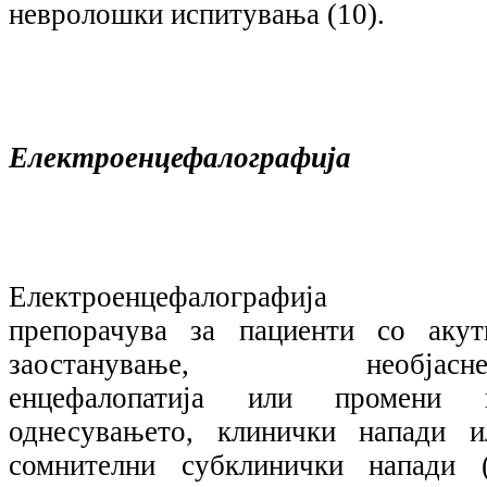
невролошки испитувања (10).
Електроенцефалографија
Електроенцефалографија 
препорачува за пациенти со акут
заостанување, необјасне
енцефалопатија или промени 
однесувањето, клинички напади и
сомнителни субклинички напади (