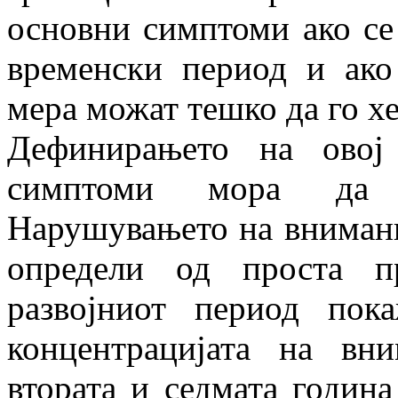
основни симптоми ако се
временски период и ако
мера можат тешко да го х
Дефинирањето на овој
симптоми мора да 
Нарушувањето на внимани
определи од проста п
развојниот период пок
концентрацијата на вн
втората и седмата годин