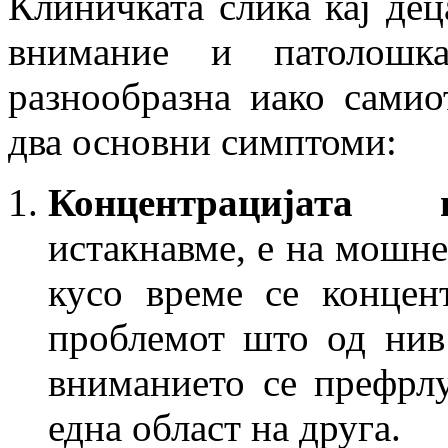
Клиничката слика кај де
внимание и патолошк
разнообразна иако сами
два основни симптоми:
Концентрацијата 
истакнавме, е на мошне
кусо време се концен
проблемот што од нив 
вниманието се префрлу
една област на друга.