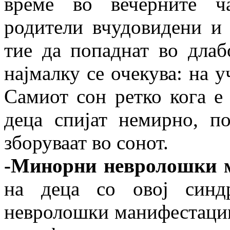
време во вечерните ч
родители вчудовидени и 
тие да попаднат во длаб
најмалку се очекува: на у
Самиот сон ретко кога е
деца спијат немирно, п
зборуваат во сонот.
-Минорни невролошки 
на деца со овој синд
невролошки манифестации.