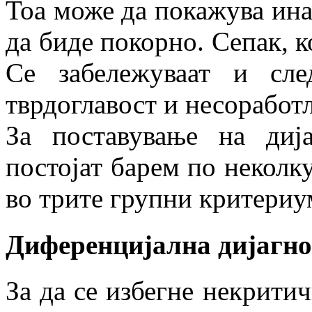
Тоа може да покажува ина
да биде покорно. Сепак, к
Се забележуваат и след
тврдоглавост и несоработ
За поставување на ди
постојат барем по неколк
во трите групни критериу
Диференцијална дијагно
За да се избегне некрити