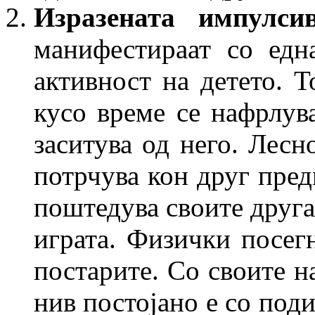
Изразената импулс
манифестираат со едн
активност на детето. Т
кусо време се нафрлув
заситува од него. Лесн
потрчува кон друг пред
поштедува своите друга
играта. Физички посег
постарите. Со своите н
нив постојано е со поди