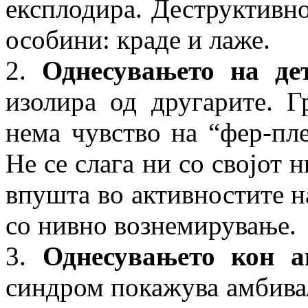
експлодира. Деструктивн
особини: краде и лаже.
2.
Однесувањето на де
изолира од другарите. Г
нема чувство на “фер-пле
Не се слага ни со својот 
впушта во активностите н
со нивно вознемирување.
3.
Однесувањето кон ав
синдром покажува амбивал