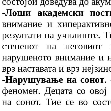
состојби доведува до аку
-Лоши академски пост
внимание и хиперактивн
резултати на училиште. Т
степенот на неговиот 
нарушеното внимание и н
врз наставата и врз нејзи
-Нарушување на сонот
.
феномен. Децата со овој
на сонот. Тие се во сост