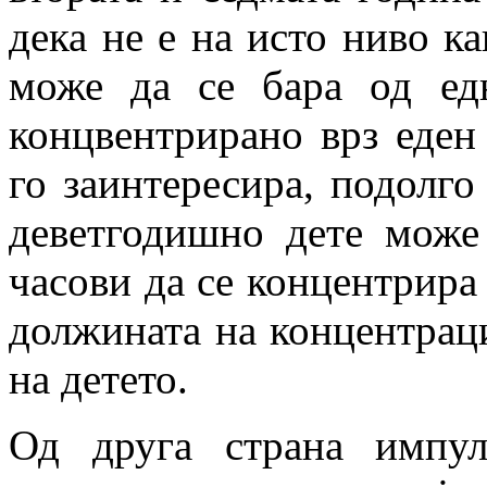
дека не е на исто ниво к
може да се бара од ед
концвентрирано врз еден
го заинтересира, подолго
деветгодишно дете може
часови да се концентрира
должината на концентраци
на детето.
Од друга страна импул