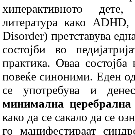
хиперактивното дете,
литература како ADHD, (A
Disorder) претставува едн
состојби во педијатри
практика. Оваа состојба 
повеќе синоними. Еден од
се употребува и дене
минимална церебрална 
како да се сакало да се оз
го манифестираат синд