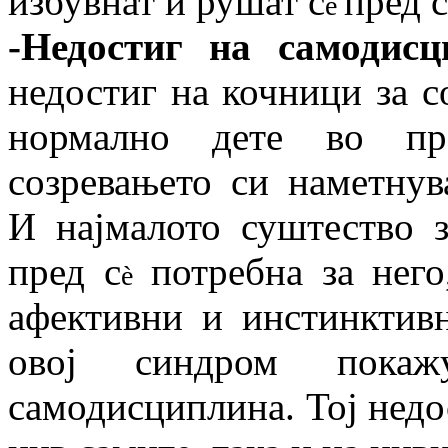
избувнат и рушат c
пред с
è
-Недостиг на самодисц
недостиг на кочници за с
нормално дете во пр
созревањето си наметнув
И најмалото суштество з
пред с
потребна за него
è
афективни и инстинктивн
овој синдром покаж
самодисциплина. Тој недо