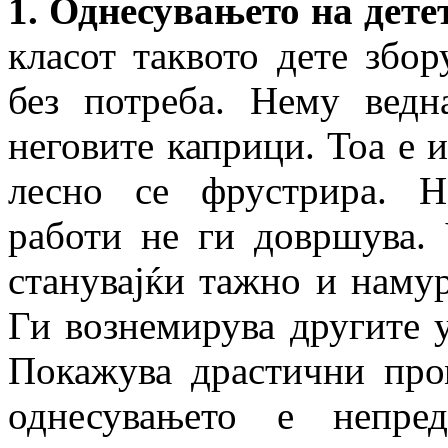
1. Однесувањето на дете
класот таквото дете збо
без потреба. Нему вед
неговите каприци. Тоа е 
лесно се фрустрира. Н
работи не ги довршува. 
станувајќи тажно и намур
Ги вознемирува другите у
Покажува драстични про
однесувањето е непре