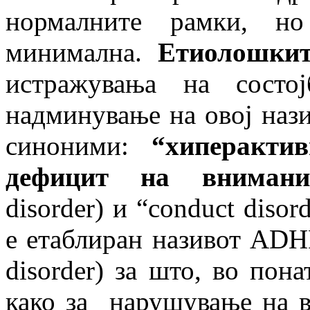
нормалните рамки, но
минимална.
Етиолошкит
истражувања на состо
надминување на овој нази
синоними:
“
хиперактив
дефицит на внимани
disorder) и “conduct disor
е етаблиран називот ADHD (
disorder) за што, во пон
како за нарушување на в