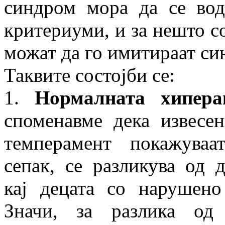
синдром мора да се вод
критериуми, и за нешто со
можат да го имитираат си
Таквите состојби се:
1.
Нормалната хипера
споменавме дека извесен
темперамент покажуваа
сепак, се разликува од 
кај децата со нарушено
Значи, за разлика о