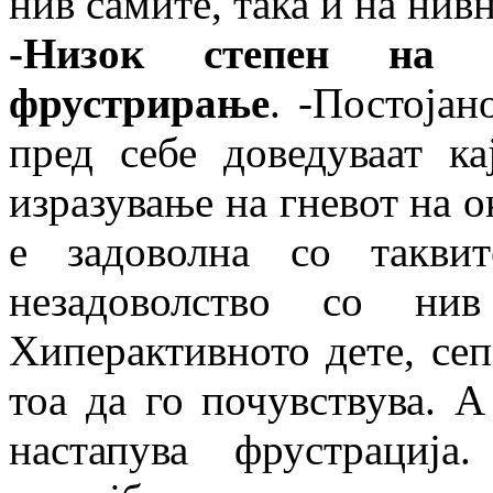
нив самите, така и на нив
-Низок степен на 
фрустрирање
. -Постоја
пред себе доведуваат к
изразување на гневот на о
е задоволна со такви
незадоволство со н
Хиперактивното дете, сеп
тоа да го почувствува. А 
настапува фрустрација