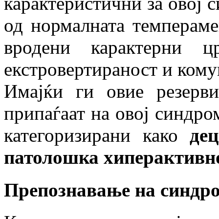
карактеристични за овој с
од нормалната темпераме
вродени карактерни ц
екстровертираност и кому
Имајќи ги овие резерв
припаѓаат на овој синдро
категоризирани како
де
патолошка хиперактивно
Препознавање на синдр