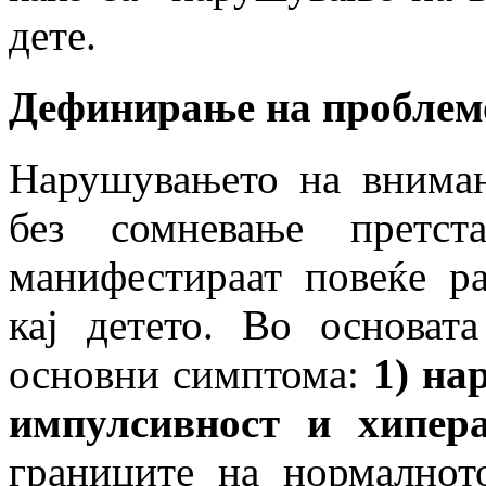
дете.
Дефинирање на проблем
Нарушувањето на вниман
без сомневање претс
манифестираат повеќе ра
кај детето. Во основат
основни симптома:
1) на
импулсивност и хипера
границите на нормалнот