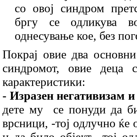
со овој синдром прет
бргу се одликува в
однесување кое, без пог
Покрај овие два основни
синдромот, овие деца 
карактеристики:
- Изразен негативизам и
дете му се понуди да би
врсници, -тој одлучно ќе
и да било објект, -тој о