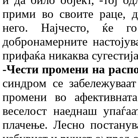
прими во своите раце, д
него. Најчесто, ќе г
добронамерните настојув
прифаќа никаква сугестија
-Чести промени на расп
синдром се забележуваа
промени во афективнат
веселост наеднаш упаѓаа
плачење. Лесно постанув