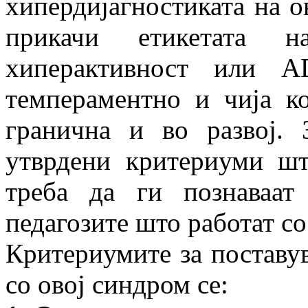
хипердијагностиката на о
прикачи етикетата 
хиперактивност или 
темпераментно и чија к
гранична и во развој. 
утврдени критериуми шт
треба да ги познаваат
педагозите што работат со
Критериумите за поставув
со овој синдром се: