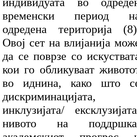
индивидуата во одреде
временски период н
одредена територија (8)
Овој сет на влијанија мож
да се поврзе со искустват
кои го обликуваат живото
во иднина, како што с
дискриминацијата,
инклузијата/ ексклузијата
нивото на поддршка
академскиот прогрес 