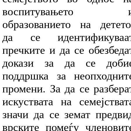
воспитувањето 
образованието на детето
да се идентификуваа
пречките и да се обезбеда
докази за да се доби
поддршка за неопходнит
промени. За да се разбера
искуствата на семејстват
значи да се земат предви
врските помеѓу членовит