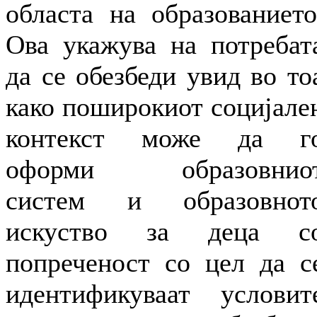
областа на образованието
Ова укажува на потребат
да се обезбеди увид во то
како поширокиот социјале
контекст може да г
оформи образовнио
систем и образовнот
искуство за деца с
попреченост со цел да с
идентификуваат условит