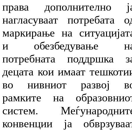
права дополнително ј
нагласуваат потребата о
маркирање на ситуацијат
и обезбедување н
потребната поддршка з
децата кои имаат тешкоти
во нивниот развој в
рамките на образовнио
систем. Меѓународнит
конвенции ја обврзуваа