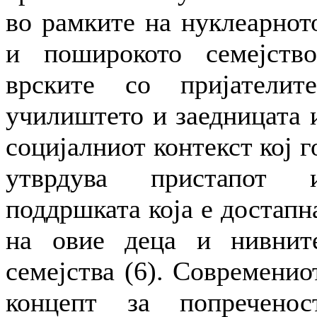
во рамките на нуклеарнот
и поширокото семејство
врските со пријателите
училиштето и заедницата 
социјалниот контекст кој г
утврдува пристапот 
поддршката која е достапн
на овие деца и нивнит
семејства (6). Современио
концепт за попреченос