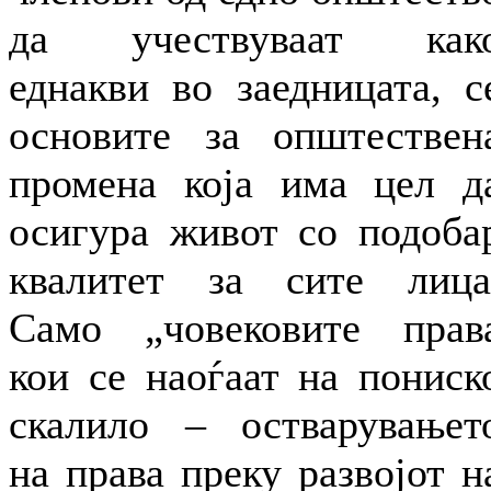
да учествуваат как
еднакви во заедницата, с
основите за општествен
промена која има цел д
осигура живот со подоба
квалитет за сите лица
Само „човековите прав
кои се наоѓаат на пониск
скалило – остварувањет
на права преку развојот н