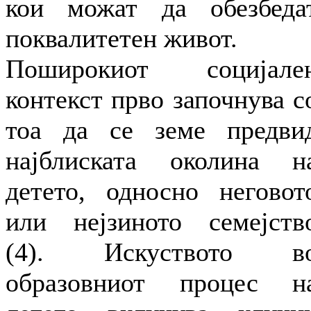
кои можат да обезбеда
поквалитетен живот.
Поширокиот социјале
контекст прво започнува с
тоа да се земе предви
најблиската околина н
детето, односно неговот
или нејзиното семејств
(4). Искуството в
образовниот процес н