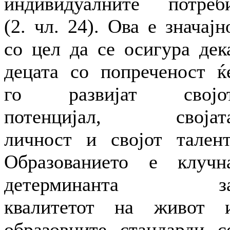
индивидуалните потреб
(2. чл. 24). Ова е значајн
со цел да се осигура дек
децата со попреченост ќ
го развијат својо
потенцијал, својат
личност и својот талент
Образованието е клучн
детерминанта з
квалитетот на живот 
образовните стандарди с