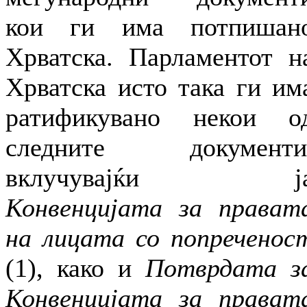
кои ги има потпишан
Хрватска. Парламентот н
Хрватска исто така ги им
ратификувано некои о
следните документи
вклучувајќи ј
Конвенцијата за прават
на лицата со попреченос
(1), како и
Потврдата з
Конвенцијата за прават