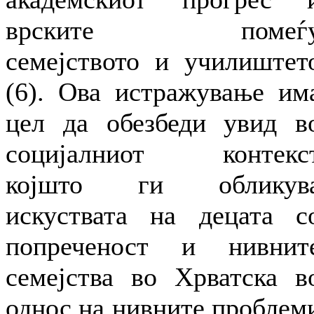
врските помеѓ
семејството и училиштет
(6). Ова истражување им
цел да обезбеди увид в
социјалниот контекс
којшто ги обликув
искуствата на децата с
попреченост и нивнит
семејства во Хрватска в
однос на нивните проблем