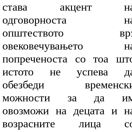
става акцент н
одговорноста н
општеството вр
овековечувањето н
попреченоста со тоа шт
истото не успева д
обезбеди временск
можности за да и
овозможи на децата и н
возрасните лица с