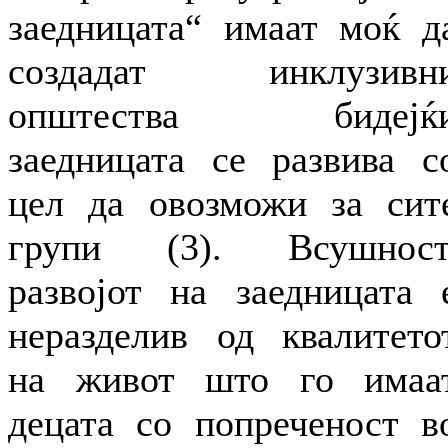
заедницата“ имаат моќ д
создадат инклузивн
општества бидејќ
заедницата се развива с
цел да овозможи за сит
групи (3). Всушност
развојот на заедницата 
неразделив од квалитето
на живот што го имаа
децата со попреченост в