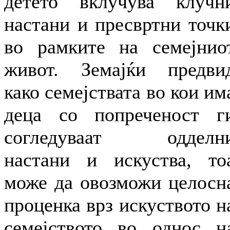
детето вклучува клучн
настани и пресвртни точк
во рамките на семејнио
живот. Земајќи предви
како семејствата во кои им
деца со попреченост г
согледуваат одделн
настани и искуства, то
може да овозможи целосн
проценка врз искуството н
семејството во однос н