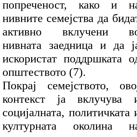
попреченост, како и н
нивните семејства да бида
активно вклучени в
нивната заедница и да ј
искористат поддршката о
општеството (7).
Покрај семејството, ово
контекст ја вклучува 
социјалната, политичката 
културната околина н