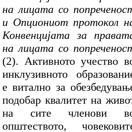
на лицата со попреченос
и Опциониот протокол н
Конвенцијата за прават
на лицата со попреченос
(2). Активното учество в
инклузивното образовани
е витално за обезбедувањ
подобар квалитет на живо
на сите членови в
општеството, човековит