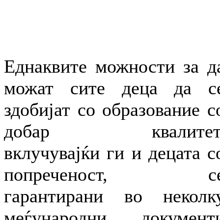
Еднаквите можности за д
можат сите деца да с
здобијат со образование с
добар квалитет
вклучувајќи ги и децата с
попреченост, с
гарантирани во неколк
меѓународни документ