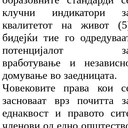
клучни индикатори з
квалитетот на живот (5
бидејќи тие го одредуваа
потенцијалот з
вработување и независн
домување во заедницата.
Човековите права кои с
засноваат врз почитта з
еднаквост и правото сит
членови од едно општеств