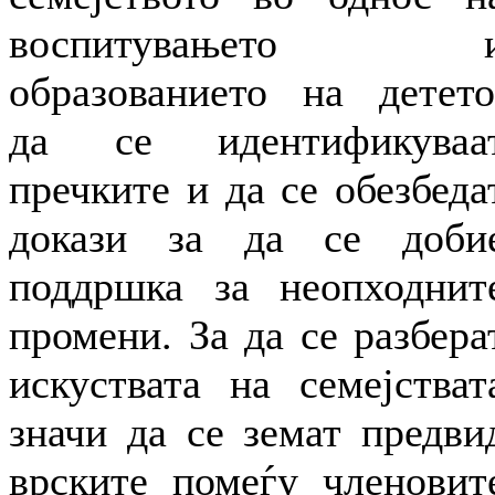
воспитувањето 
образованието на детето
да се идентификуваа
пречките и да се обезбеда
докази за да се доби
поддршка за неопходнит
промени. За да се разбера
искуствата на семејстват
значи да се земат предви
врските помеѓу членовит