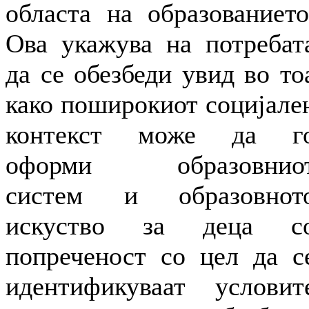
областа на образованието
Ова укажува на потребат
да се обезбеди увид во то
како поширокиот социјале
контекст може да г
оформи образовнио
систем и образовнот
искуство за деца с
попреченост со цел да с
идентификуваат условит