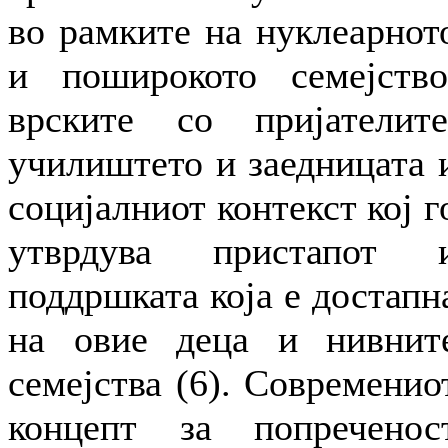
во рамките на нуклеарнот
и поширокото семејство
врските со пријателите
училиштето и заедницата 
социјалниот контекст кој г
утврдува пристапот 
поддршката која е достапн
на овие деца и нивнит
семејства (6). Современио
концепт за попреченос