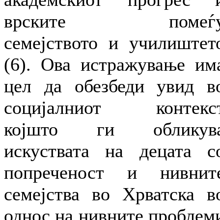
врските помеѓ
семејството и училиштет
(6). Ова истражување им
цел да обезбеди увид в
социјалниот контекс
којшто ги обликув
искуствата на децата с
попреченост и нивнит
семејства во Хрватска в
однос на нивните проблем