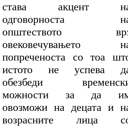
става акцент н
одговорноста н
општеството вр
овековечувањето н
попреченоста со тоа шт
истото не успева д
обезбеди временск
можности за да и
овозможи на децата и н
возрасните лица с