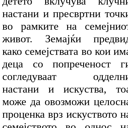
детето вклучува клучн
настани и пресвртни точк
во рамките на семејнио
живот. Земајќи предви
како семејствата во кои им
деца со попреченост г
согледуваат одделн
настани и искуства, то
може да овозможи целосн
проценка врз искуството н
семејството во однос н