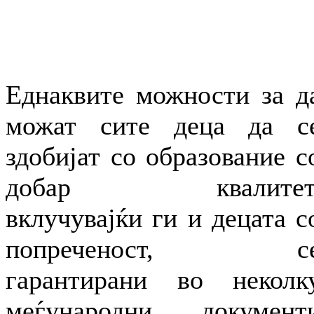
Еднаквите можности за д
можат сите деца да с
здобијат со образование с
добар квалитет
вклучувајќи ги и децата с
попреченост, с
гарантирани во неколк
меѓународни документ