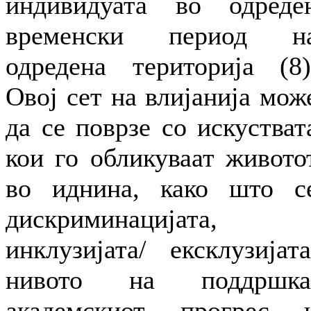
индивидуата во одреде
временски период н
одредена територија (8)
Овој сет на влијанија мож
да се поврзе со искустват
кои го обликуваат живото
во иднина, како што с
дискриминацијата,
инклузијата/ ексклузијата
нивото на поддршка
академскиот прогрес 