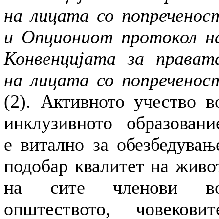
на лицата со попреченос
и Опциониот протокол н
Конвенцијата за прават
на лицата со попреченос
(2). Активното учество в
инклузивното образовани
е витално за обезбедувањ
подобар квалитет на живо
на сите членови в
општеството, човековит