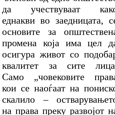
да учествуваат как
еднакви во заедницата, с
основите за општествен
промена која има цел д
осигура живот со подоба
квалитет за сите лица
Само „човековите прав
кои се наоѓаат на пониск
скалило – остварувањет
на права преку развојот н