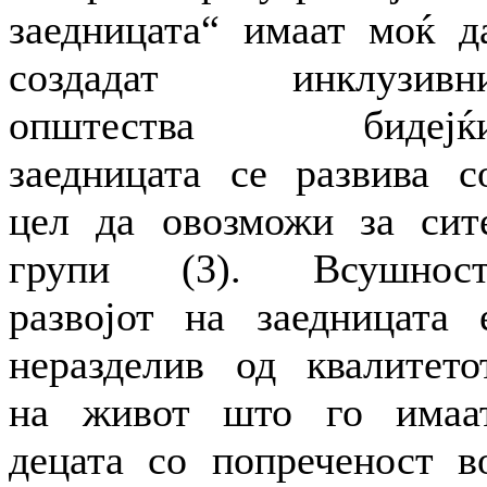
заедницата“ имаат моќ д
создадат инклузивн
општества бидејќ
заедницата се развива с
цел да овозможи за сит
групи (3). Всушност
развојот на заедницата 
неразделив од квалитето
на живот што го имаа
децата со попреченост в