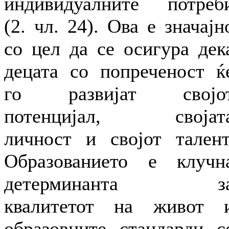
индивидуалните потреб
(2. чл. 24). Ова е значајн
со цел да се осигура дек
децата со попреченост ќ
го развијат својо
потенцијал, својат
личност и својот талент
Образованието е клучн
детерминанта з
квалитетот на живот 
образовните стандарди с