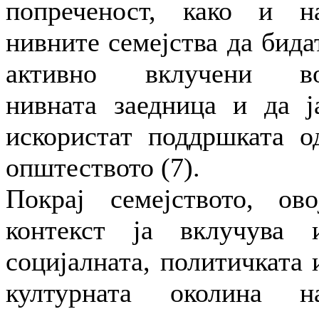
попреченост, како и н
нивните семејства да бида
активно вклучени в
нивната заедница и да ј
искористат поддршката о
општеството (7).
Покрај семејството, ово
контекст ја вклучува 
социјалната, политичката 
културната околина н