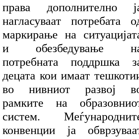
права дополнително ј
нагласуваат потребата о
маркирање на ситуацијат
и обезбедување н
потребната поддршка з
децата кои имаат тешкоти
во нивниот развој в
рамките на образовнио
систем. Меѓународнит
конвенции ја обврзуваа