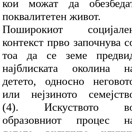
кои можат да обезбеда
поквалитетен живот.
Поширокиот социјале
контекст прво започнува с
тоа да се земе предви
најблиската околина н
детето, односно неговот
или нејзиното семејств
(4). Искуството в
образовниот процес н