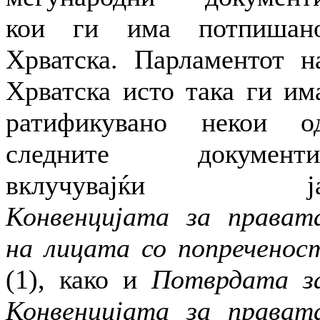
кои ги има потпишан
Хрватска. Парламентот н
Хрватска исто така ги им
ратификувано некои о
следните документи
вклучувајќи ј
Конвенцијата за прават
на лицата со попреченос
(1), како и
Потврдата з
Конвенцијата за прават