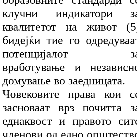
клучни индикатори з
квалитетот на живот (5
бидејќи тие го одредуваа
потенцијалот з
вработување и независн
домување во заедницата.
Човековите права кои с
засноваат врз почитта з
еднаквост и правото сит
членови од едно општеств