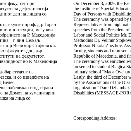
киот факултет при
On December 3, 2009, the Facul
итутот за дефектологија
the Institute of Special Educat
дниот ден на лицата со
Day of Persons with Disabilitie
The ceremony was opened by th
от факултет проф. д-р Горан
Representatives from high nati
авни институции, меѓу кои
speeches from the President of
Собранието на Р. Македонија
Labor and Social Politics Mr. D
олитика г-дин Џељаљ
Methodius Dr. Velimir Stojkov
оф. д-р Велимир Стојковски.
Professor Nikola Zhezhov, Assis
от факултет доц. д-р
faculty, students and representat
титути на факултетот,
Republic of Macedonia, and fin
нвалидност во Р. Македонија
The ceremony was enriched wit
presented to student Blagica S
добар студент на
primary school “Maca Ovcharo
евска, и со изведбите на
Lastly, the third of December w
 Велес.
by the Associations of the Dis
еше одбележан и од страна
organization “Dare Dzhambaz” a
те на Домот на хуманитарни
Disabilities (MESSAGE-PO
шка на лица со
Coresponding Address: