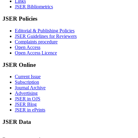
Links
JSER Bibliometrics
JSER Policies
Editorial & Publishing Policies
JSER Guidelines for Reviewers
Complaints procedure
Open Access
Open Access Licence
JSER Online
Current Issue
Subscription
Journal Archive
Advertising
JSER in OJS
JSER Blog
JSER in ePrints
JSER Data