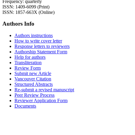
Frequency: quarterly
ISSN: 1409-6099 (Print)
ISSN: 1857-663X (Online)
Authors Info
Authors instructions
How to write cover letter
Response letters to reviewers
Authorship Statement Form
Help for authors
Transliteration
Review Form
Submit new Article
Vancouver Citation
Structured Abstracts
Re-submit a revised manuscript
Peer Review Process
Reviewer Application Form
Documents