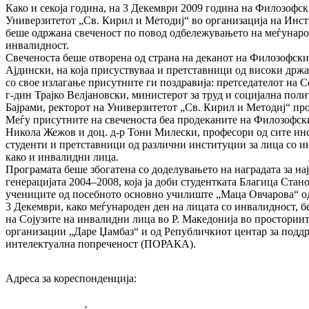
Како и секоја година, на 3 Декември 2009 година на Филозофс
Универзитетот „Св. Кирил и Методиј“ во организација на Инст
беше одржана свеченост по повод одбележувањето на меѓунаро
инвалидност.
Свеченоста беше отворена од страна на деканот на Филозофски
Ајдински, на која присуствуваа и претставници од високи држ
со свое излагање присутните ги поздравија: претседателот на 
г-дин Трајко Велјановски, министерот за труд и социјална п
Бајрами, ректорот на Универзитетот „Св. Кирил и Методиј“ пр
Меѓу присутните на свеченоста беа продеканите на Филозофски
Никола Жежов и доц. д-р Тони Милески, професори од сите инс
студенти и претставници од различни институции за лица со и
како и инвалидни лица.
Програмата беше збогатена со доделувањето на наградата за нај
генерацијата 2004–2008, која ја доби студентката Благица Стано
учениците од посебното основно училиште „Маца Овчарова“ од
3 Декември, како меѓународен ден на лицата со инвалидност, б
на Сојузите на инвалидни лица во Р. Македонија во простории
организации „Даре Џамбаз“ и од Републичкиот центар за поддр
интелектуална попреченост (ПОРАКА).
Адреса за кореспонденција: