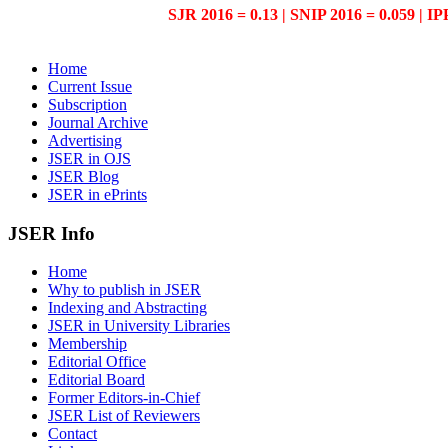
SJR 2016 = 0.13 | SNIP 2016 = 0.059 | IP
Home
Current Issue
Subscription
Journal Archive
Advertising
JSER in OJS
JSER Blog
JSER in ePrints
JSER Info
Home
Why to publish in JSER
Indexing and Abstracting
JSER in University Libraries
Membership
Editorial Office
Editorial Board
Former Editors-in-Chief
JSER List of Reviewers
Contact