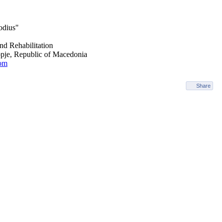
odius"
and Rehabilitation
pje, Republic of Macedonia
com
Share