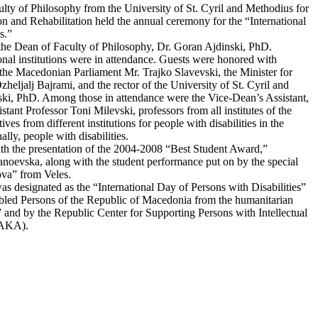
ty of Philosophy from the University of St. Cyril and Methodius for
ion and Rehabilitation held the annual ceremony for the “International
s.”
e Dean of Faculty of Philosophy, Dr. Goran Ajdinski, PhD.
onal institutions were in attendance. Guests were honored with
 the Macedonian Parliament Mr. Trajko Slavevski, the Minister for
zheljalj Bajrami, and the rector of the University of St. Cyril and
ski, PhD. Among those in attendance were the Vice-Dean’s Assistant,
tant Professor Toni Milevski, professors from all institutes of the
ives from different institutions for people with disabilities in the
ally, people with disabilities.
h the presentation of the 2004-2008 “Best Student Award,”
tanoevska, along with the student performance put on by the special
va” from Veles.
as designated as the “International Day of Persons with Disabilities”
abled Persons of the Republic of Macedonia from the humanitarian
nd by the Republic Center for Supporting Persons with Intellectual
RAKA).