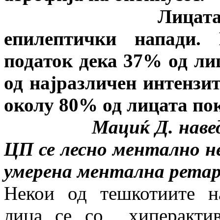
Лицата со ЦП ч
епилептички напади. 
податок дека 37% од ли
од најразличен интензит
околу 80% од лицата по
Мациќ Д. наведува д
ЦП се лесно ментално не
умерена ментална ретар
Некои од тешкотиите н
лица се со хиперактив