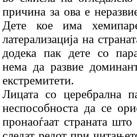
причина за ова е неразвие
Дете кое има хемипар
латерализација на странат
додека пак дете со пара
нема да развие доминант
екстремитети.
Лицата со церебрална п
неспособноста да се ори
пронаоѓаат страната што 
следат редот при читањет