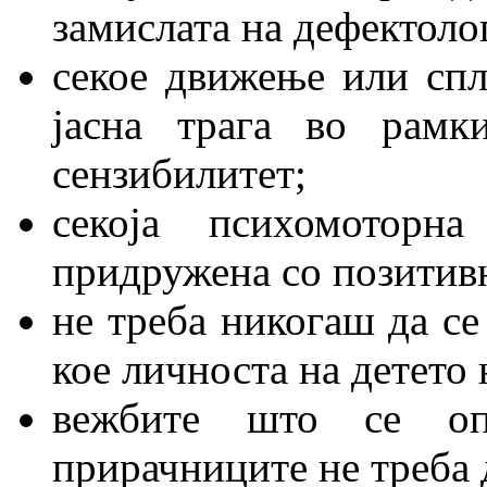
замислата на дефектоло
секое движење или спл
јасна трага во рамк
сензибилитет;
секоја психомоторн
придружена со позитивн
не треба никогаш да се
кое личноста на детето 
вежбите што се оп
прирачниците не треба д