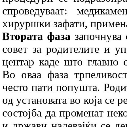
спроведуваат: медикамен
хируршки зафати, примена
Втората фаза
започнува 
совет за родителите и у
центар каде што главно с
Во оваа фаза трпеливос
често пати попушта. Роди
од установата во која се р
состојба да променат нек
и држави надевајќи се дек