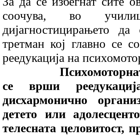
За да се избегнат сите о
соочува, во учил
дијагностицирањето да
третман кој главно се с
реедукација на психомото
Психомоторната рее
се врши реедукаци
дисхармонично органи
детето или адолесцент
телесната целовитост, п