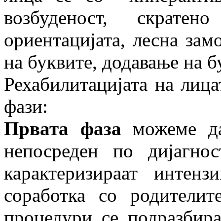
возбуденост, скрате
ориентацијата, лесна зам
на буквите, додавање на б
Рехабилитацијата на лица
фази:
Првата фаза
можеме да
непосреден по дијагно
карактеризираат интен
соработка со родителит
процедури се подразбира