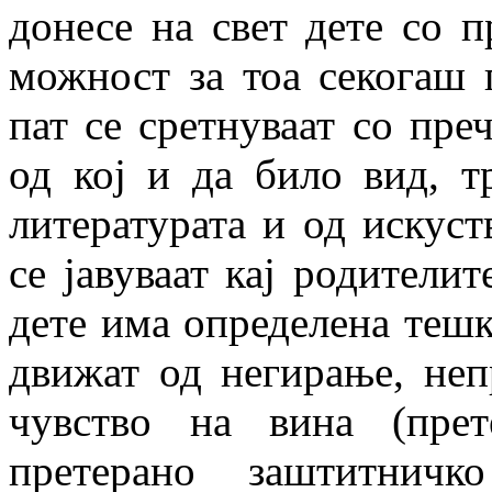
донесе на свет дете со п
можност за тоа секогаш 
пат се сретнуваат со преч
од кој и да било вид, т
литературата и од искуст
се јавуваат кај родителит
дете има определена тешко
движат од негирање, неп
чувство на вина (прет
претерано заштитничк