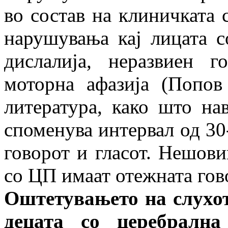
во состав на клиничката 
нарушувања кај лицата с
дислалија, неразвиен г
моторна афазија (Попов
литература, како што н
споменува интервал од 30
говорот и гласот. Нешови
со ЦП имаат отежната гов
Оштетувањето на слухот 
децата со церебрална