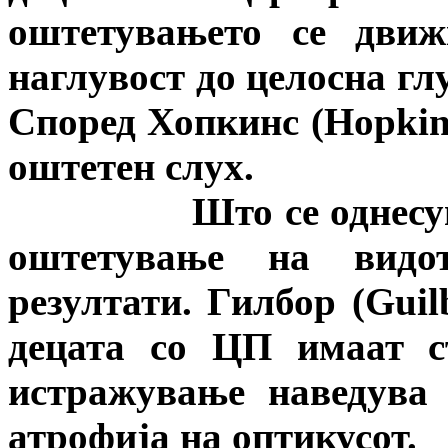
оштетувањето се движ
наглувост до целосна глу
Според Хопкинс (
Hopkin
оштетен слух.
Што се однесува до
оштетување на видо
резултати. Гилбор (
Guil
децата со ЦП имаат с
истражување наведува
атрофија на оптикусот.