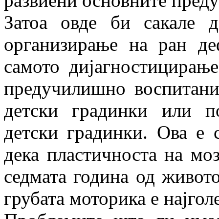
развиени основните преду
Затоа овде би сакале д
организирање на ран д
самото дијагностицирањ
предучилишно воспитани
детски градинки или п
детски градинки. Ова е 
дека пластичноста на моз
седмата година од живото
грубата моторика е најгол