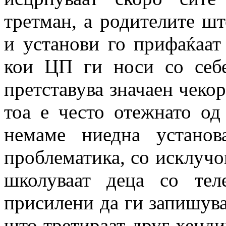
третман, а родителите ш
и установи го прифаќаат
кои ЦП ги носи со себ
претставува значаен чекор
тоа е често отежнато од
немаме ниедна установ
проблематика, со исклучо
школуваат деца со тел
присилени да ги запишува
што третираат друг хендик