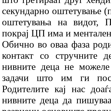
секундарно оштетување (п
оштетувања на видот, 
покрај ЦП има и ментален
Обично во оваа фаза роди
контакт со стручните д
нивните деца не можеле
задачи што им ги пос
Родителите кај нас доа
нивните деца да пишуваат