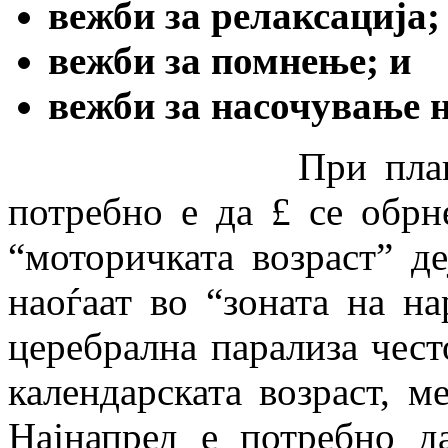
вежби за релаксација;
вежби за помнење; и
вежби за насочување 
При планирањето
потребно е да £ се обрн
“моторичката возраст” д
наоѓаат во “зоната на на
церебрална парализа чест
календарската возраст, м
Најнапред е потребно д