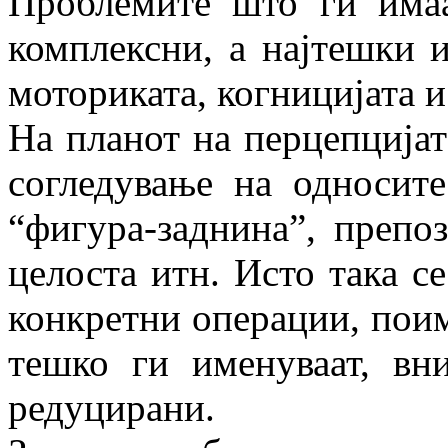
Проблемите што ги има
комплексни, а најтешки и
моториката, когницијата и
На планот на перцепцијат
согледување на односите
“фигура-заднина”, препо
целоста итн. Исто така с
конкретни операции, поим 
тешко ги именуваат, вн
редуцирани.