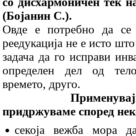
со дисхармоничен тек н
(Бојанин С.).
Овде е потребно да се 
реедукација не е исто што
задача да го исправи инв
определен дел од тело
времето, друго.
Применувајќи ги о
придржуваме според нек
секоја вежба мора д