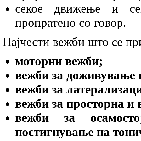
секое движење и се
пропратено со говор.
Најчести вежби што се при
моторни вежби;
вежби за доживување н
вежби за латерализаци
вежби за просторна и 
вежби за осамост
постигнување на тони