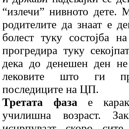
“излечи” нивното дете. 
родителите да знаат е де
болест туку состојба н
прогредира туку секојпа
дека до денешен ден не
лековите што ги пр
последиците на ЦП.
Третата фаза
е каракт
училишна возраст. За
исцрпуваат скоро сит