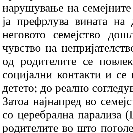
нарушување на семејните
ја префрлува вината на 
неговото семејство дошл
чувство на непријателств
од родителите се повлек
социјални контакти и се 
детето; до реално согледув
Затоа најнапред во семејс
со церебрална парализа (
родителите во што поголе