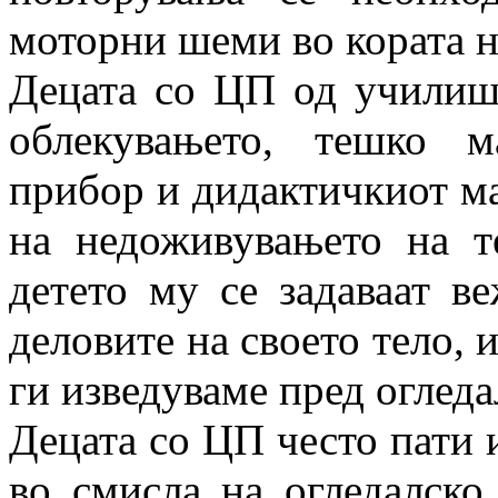
моторни шеми во кората н
Децата со ЦП од училиш
облекувањето, тешко 
прибор и дидактичкиот мат
на недоживувањето на те
детето му се задаваат в
деловите на своето тело, 
ги изведуваме пред огледа
Децата со ЦП често пати
во смисла на огледалско