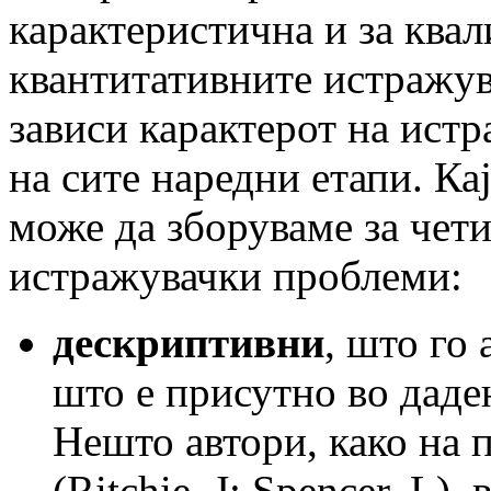
карактеристична и за квал
квантитативните истражув
зависи карактерот на ист
на сите наредни етапи. К
може да зборуваме за чет
истражувачки проблеми:
дескриптивни
, што го
што е присутно во даден
Нешто автори, како на 
(Ritchie, J; Spencer, L