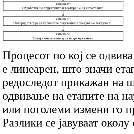
Процесот по кој се одвив
е линеарен, што значи ета
редоследот прикажан на ш
одвивање на етапите на н
или поголеми измени го п
Разлики се јавуваат околу