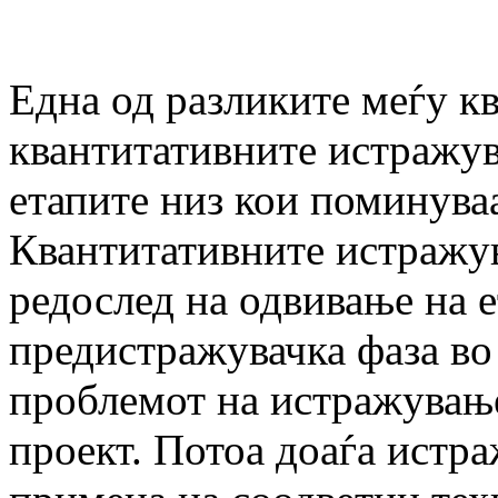
Една од разликите меѓу к
квантитативните истражув
етапите низ кои поминува
Квантитативните истражув
редослед на одвивање на е
предистражувачка фаза во
проблемот на истражување
проект. Потоа доаѓа истра