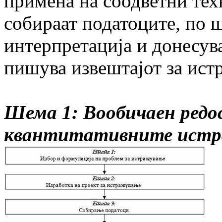
примена на соодветни тех
собираат податоците, по ш
интерпретација и донесува
пишува извештајот за ист
Шема 1: Вообичаен редос
квантитативните ист