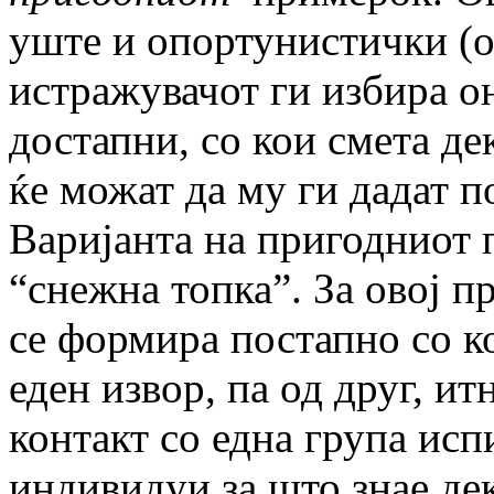
уште и опортунистички (op
истражувачот ги избира о
достапни, со кои смета де
ќе можат да му ги дадат 
Варијанта на пригодниот
“снежна топка”. За овој 
се формира постапно со 
еден извор, па од друг, и
контакт со една група ис
индивидуи за што знае де