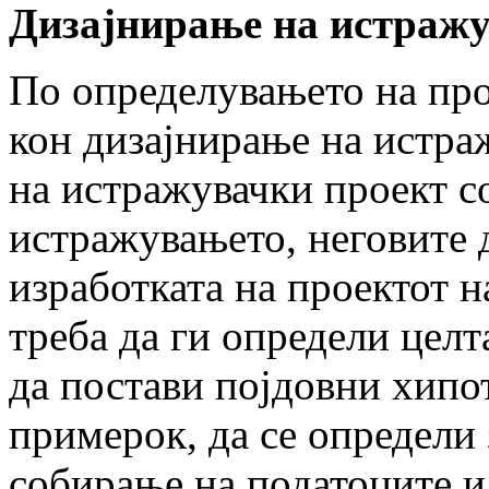
Дизајнирање на истраж
По определувањето на про
кон дизајнирање на истра
на истражувачки проект со
истражувањето, неговите 
изработката на проектот 
треба да ги определи целт
да постави појдовни хипот
примерок, да се определи 
собирање на податоците и