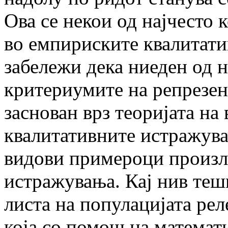
Ова се некои од најчесто
во емпириските квалитат
забележи дека ниеден од н
критериумите на репрезен
заснован врз теоријата на
квалитативните истражувач
видови примероци произле
истражувања. Кај нив теш
листа на популацијата ре
која со помош на математ