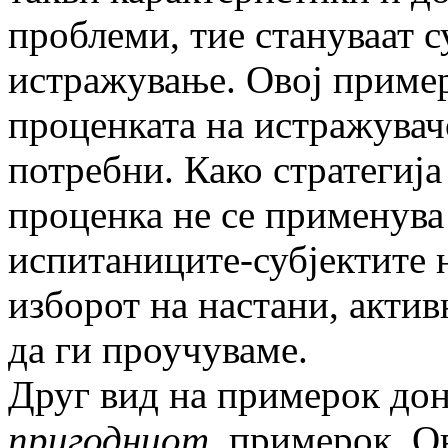
проблеми, тие стануваат с
истражување. Овој пример
проценката на истражувач
потребни. Како стратегиј
проценка не се применува
испитаниците-субјектите 
изборот на настани, акти
да ги проучуваме.
Друг вид на примерок дон
пригодниот
примерок. Ов