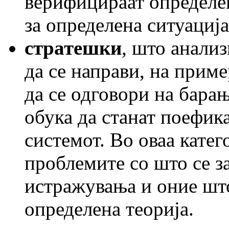
верифицираат определен
за определена ситуација
стратешки
, што анали
да се направи, на приме
да се одговори на барањ
обука да станат поефика
системот. Во оваа катег
проблемите со што се з
истражувања и оние што
определена теорија.