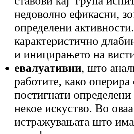
ставови кај група испи
недоволно ефикасни, зо
определени активности.
карактеристично длабин
и иницирањето на вист
евалуативни
, што анал
работите, како оперира 
постигнати определени 
некое искуство. Во оваа
истражувањата што имаа