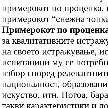
примерокот по проценка,
примерокот “снежна топка
Примерокот по проценк
за квалитативните истраж
на своето истражување, и
испитаници му се потреб
избор според релевантните
националност, образовани
искуство, итн. Потоа, бар
такви карактеристики и до