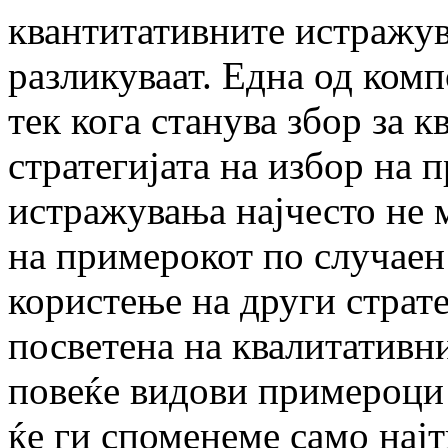
квантитативните истражув
разликуваат. Една од ком
тек кога станува збор за 
стратегијата на избор на 
истражувања најчесто не 
на примерокот по случаен
користење на други страте
посветена на квалитативн
повеќе видови примероци 
ќе ги споменеме само нај