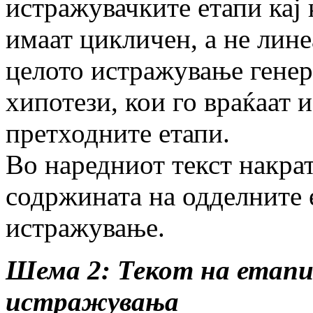
истражувачките етапи кај
имаат цикличен, а не лине
целото истражување гене
хипотези, кои го враќаат 
претходните етапи.
Во наредниот текст накрат
содржината на одделните 
истражување.
Шема 2: Текот на етап
истражувања