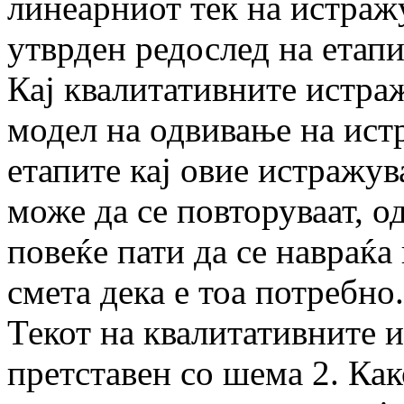
линеарниот тек на истраж
утврден редослед на етапи
Кај квалитативните истра
модел на одвивање на ист
етапите кај овие истражув
може да се повторуваат, 
повеќе пати да се навраќа
смета дека е тоа потребно.
Текот на квалитативните 
претставен со шема 2. Как