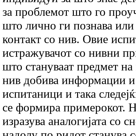
за проблемот што го проуч
што лично ги познава или 
контакт со нив. Овие испи
истражувачот со нивни пр
што стануваат предмет на
нив добива информации и 
испитаници и така следејќ
се формира примерокот. Н
изразува аналогијата со сн
надолу по ридот станува с