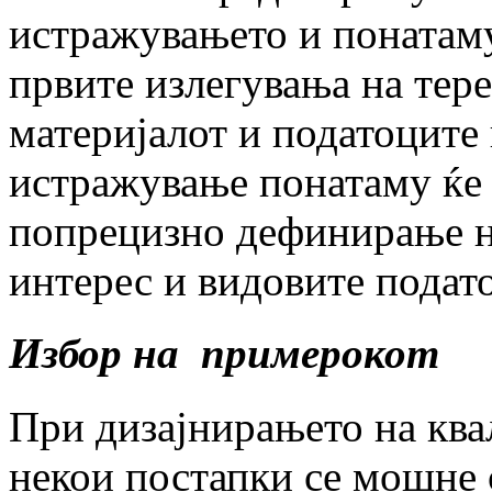
истражувањето и понатаму
првите излегувања на тер
материјалот и податоците
истражување понатаму ќе 
попрецизно дефинирање н
интерес и видовите подат
Избор на примерокот
При дизајнирањето на кв
некои постапки се мошне 