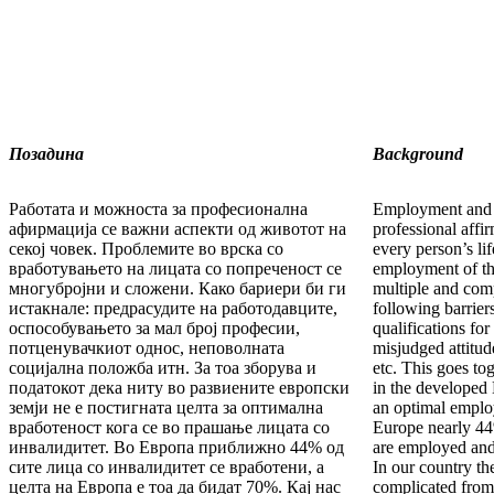
Позадина
Background
Работата и можноста за професионална
Employment and t
афирмација се важни аспекти од животот на
professional affi
секој човек. Проблемите во врска со
every person’s li
вработувањето на лицата со попреченост се
employment of the
многубројни и сложени. Како бариери би ги
multiple and com
истакнале: предрасудите на работодавците,
following barrier
оспособувањето за мал број професии,
qualifications for
потценувачкиот однос, неповолната
misjudged attitud
социјална положба итн. За тоа зборува и
etc. This goes tog
податокот дека ниту во развиените европски
in the developed 
земји не е постигната целта за оптимална
an optimal emplo
вработеност кога се во прашање лицата со
Europe nearly 44%
инвалидитет. Во Европа приближно 44% од
are employed and
сите лица со инвалидитет се вработени, а
In our country th
целта на Европа е тоа да бидат 70%. Кај нас
complicated from