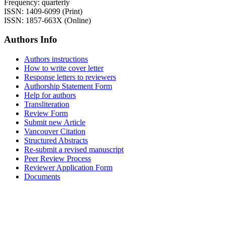
Frequency: quarterly
ISSN: 1409-6099 (Print)
ISSN: 1857-663X (Online)
Authors Info
Authors instructions
How to write cover letter
Response letters to reviewers
Authorship Statement Form
Help for authors
Transliteration
Review Form
Submit new Article
Vancouver Citation
Structured Abstracts
Re-submit a revised manuscript
Peer Review Process
Reviewer Application Form
Documents