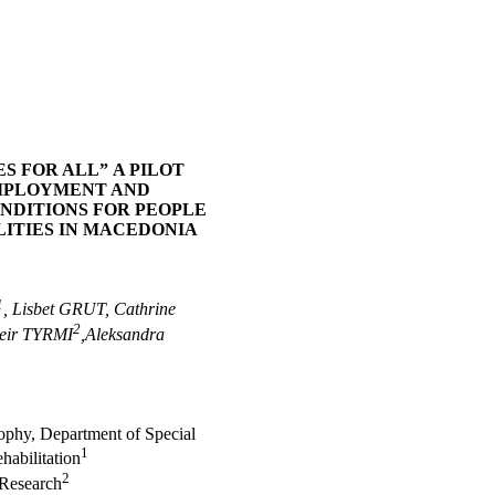
S FOR ALL”
A PILOT
MPLOYMENT AND
NDITIONS FOR PEOPLE
LITIES IN MACEDONIA
1
, Lisbet
GRUT
, Cathrine
2
eir
TYRMI
,
Aleksandra
sophy, Department of Special
1
habilitation
2
Research