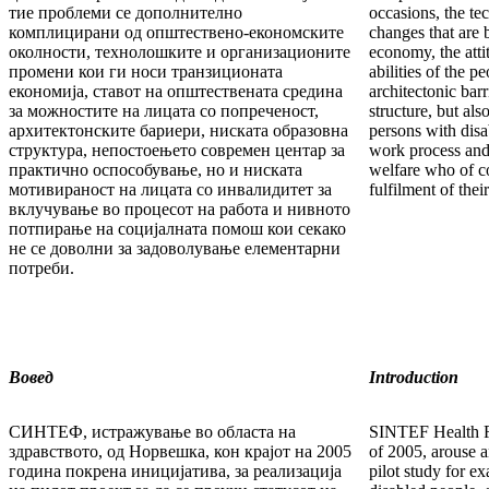
тие проблеми се дополнително
occasions, the te
комплицирани од општествено-економските
changes that are 
околности, технолошките и организационите
economy, the atti
промени кои ги носи транзиционата
abilities of the pe
економија, ставот на општествената средина
architectonic barr
за можностите на лицата со попреченост,
structure, but als
архитектонските бариери, ниската образовна
persons with disa
структура, непостоењето современ центар за
work process and 
практично оспособување, но и ниската
welfare who of c
мотивираност на лицата со инвалидитет за
fulfilment of the
вклучување во процесот на работа и нивното
потпирање на социјалната помош кои секако
не се доволни за задоволување елементарни
потреби.
Вовед
Introduction
СИНТЕФ, истражување во областа на
SINTEF Health R
здравството, од Норвешка, кон крајот на 2005
of 2005, arouse an
година покрена иницијатива, за реализација
pilot study for ex