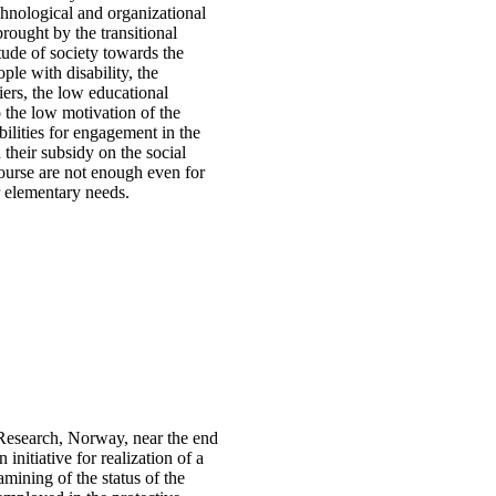
chnological and organizational
brought by the transitional
tude of society towards the
ople with disability, the
iers, the low educational
o the low motivation of the
bilities for engagement in the
their subsidy on the social
ourse are not enough even for
ir elementary needs.
esearch, Norway, near the end
 initiative for realization of a
amining of the status of the