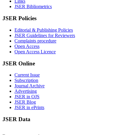
Links
JSER Bibliometrics
JSER Policies
Editorial & Publishing Policies
JSER Guidelines for Reviewers
Complaints procedure
Open Access
Open Access Licence
JSER Online
Current Issue
Subscription
Journal Archive
Advertising
JSER in OJS
JSER Blog
JSER in ePrints
JSER Data