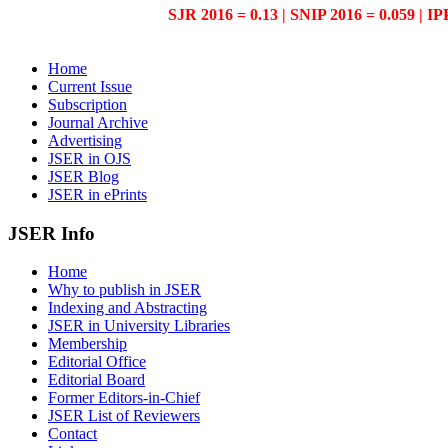
SJR 2016 = 0.13 | SNIP 2016 = 0.059 | IP
Home
Current Issue
Subscription
Journal Archive
Advertising
JSER in OJS
JSER Blog
JSER in ePrints
JSER Info
Home
Why to publish in JSER
Indexing and Abstracting
JSER in University Libraries
Membership
Editorial Office
Editorial Board
Former Editors-in-Chief
JSER List of Reviewers
Contact