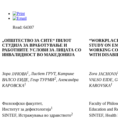
Read: 64307
„
ОПШТЕСТВО ЗА СИТЕ
“
ПИЛОТ
“
WORKPLACE
СТУДИЈА
ЗА ВРАБОТУВАЊЕ И
STUDY ON E
РАБОТНИТЕ
УСЛОВИ ЗА ЛИЦАТА СО
WORKING CO
ИНВАЛИДНОСТ ВО МАКЕДОНИЈА
WITH DISABI
1
Зора
ЈАЧОВА
, Лисбет
ГРУТ
, Катрине
Zora
JACHOVA
2
ВАЛСО ЕИДЕ
, Геир
ТУРМИ
, Александра
VALSO EIDE
, G
1
1
КАРОВСКА
KAROVSKA
Филозофски факултет,
Faculty of Philo
1
Институт за дефектологија
Education and Re
2
SINTEF, Истражувања во здравството
SINTEF, Health 