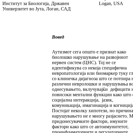
Институт за Биологија, Државен
Logan, USA
Универзитет во Јута, Логан, САД
Вовед
Аутизмот сега општо е признат како
биолошко нарушување на развојниот
нервен систем (ЦНС). Тој не се
идентификува со некоја специфична
невропатологија или биомаркер туку г
со клиничка дијагноза што се потпира 
различни невролошки и нарушувања в
однесувањето, вклучувајќи дефицити 
повисоки ментални функции како што 
социјална интеракција, јазик,
комуникација, имагинација и когниција
Постојат неколку хипотези, но причина
нарушувањето не е многу разјаснето. 
придонесувачките фактори, имуните
фактори како што се автоимунитетот,
проинфламаторните и регулаторните