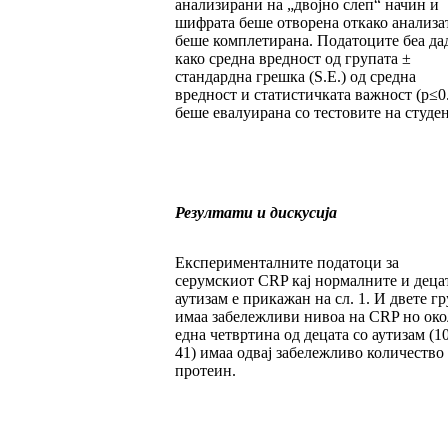
анализирани на „двојно слеп“ начин и
шифрата беше отворена откако анализа
беше комплетирана. Податоците беа да
како средна вредност од групата ±
стандардна грешка (S.E.) од средна
вредност и статистичката важност (p≤0
беше евалуирана со тестовите на студен
Резултати и дискусија
Експерименталните податоци за
серумскиот CRP кај нормалните и децат
аутизам е прикажан на сл. 1. И двете г
имаа забележливи нивоа на CRP но око
една четвртина од децата со аутизам (1
41) имаа одвај забележливо количество
протеин.