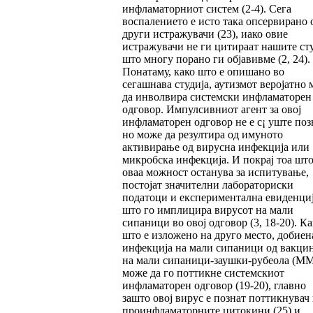
инфламаторниот систем (2-4). Сега
воспалението е исто така опсервирано 
други истражувачи (23), иако овие
истражувачи не ги цитираат нашите ст
што многу порано ги објавивме (2, 24).
Понатаму, како што е опишано во
сегашнава студија, аутизмот веројатно
да инволвира системски инфламаторен
одговор. Импулсивниот агент за овој
инфламаторен одговор не е с¡ уште поз
но може да резултира од имуното
активирање од вирусна инфекција или
микробска инфекција. И покрај тоа шт
оваа можност останува за испитување,
постојат значителни лабораториски
податоци и експериментална евиденци
што го имплицира вирусот на мали
сипаници во овој одговор (3, 18-20). Ка
што е изложено на друго место, добиен
инфекција на мали сипаници од вакци
на мали сипаници-заушки-рубеола (M
може да го поттикне системскиот
инфламаторен одговор (19-20), главно
зашто овој вирус е познат поттикнувач
проинфламаторните цитокини (25) и