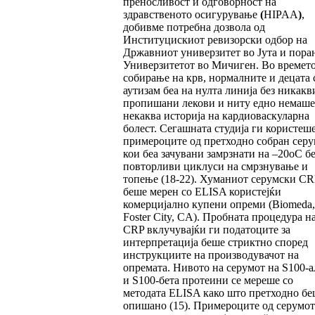
преносливост и одговорност на
здравственото осигурување
(
HIPAA
)
,
добивме потребна дозвола од
Институцискиот ревизорски одбор на
Државниот универзитет во Јута и пора
Универзитетот во Мичиген. Во времето
собирање на крв, нормалните и децата 
аутизам беа на нулта линија без никакв
пропишани лекови и ниту едно немаше
некаква историја на кардиоваскуларна
болест. Сегашната студија ги користеш
примероците од претходно собран серу
кои беа зачувани замрзнати на –20oC бе
повторливи циклуси на смрзнување и
топење (18-22). Хуманиот серумски CR
беше мерен со ELISA користејќи
комерцијално купени опреми (Biomeda,
Foster City, CA). Пробната процедура н
CRP вклучувајќи ги податоците за
интерпретација беше стриктно според
инструкциите на производувачот на
опремата. Нивото на серумот на S100-
и S100-бета протеини се мереше со
методата ELISA како што претходно бе
опишано (15). Примероците од серумот