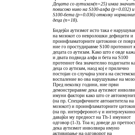
Децата со аутизам
(n=25) имаа значит
повисоко ниво на S100-алфа (p=0.032) и
S100-бета (p=0.036) отколку нормални
деца (n=18).
Бидејќи аутизмот исто така е нарушува
на мозокот со невролошки дефицити и
проинфламаторните цитокини се поврз
ние го простудиравме S100 протеинот к
децата со аутизам. Како што е овде каж
и двата подвида алфа и бета на S100
протеинот беа значително подигнати ка
деца со аутизам, наод кој е прилично
постојан со случајна улога на системск
воспаление во ова нарушување на мозо
Пред неколку години, ние први
демонстриравме дека аутизмот инволв
имуни фактори како што се автоимуни
(на пр. Специфичните автоантитела на
мозокот) и проинфламаторните цитоки
(на пр. интерферонот-γ и интерлеукино
давајќи му предност на Th-1 имуниот
одговор (1-3). Тоа н¡ доведе до претпос
дека аутизмот инволвира имуно
активирање на одговорот на