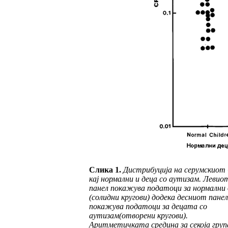
Слика 1.
Дистрибуција на серумскиот
кај нормални и
деца со аутизам
. Левио
панел покажува податоци за нормални 
(солидни кругови) додека десниот панел
покажува податоци за
децата со
аутизам
(отворени кругови).
Аритметичката средина за секоја груп