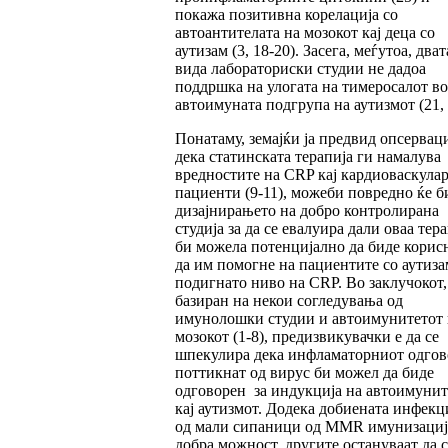
покажа позитивна корелација со
автоантителата на мозокот кај деца со
аутизам (3, 18-20). Засега, меѓутоа, дват
вида лабораториски студии не дадоа
поддршка на улогата на тимеросалот во
автоимуната подгрупа на аутизмот (21, 
Понатаму, земајќи ја предвид опсерваци
дека статинската терапија ги намалува
вредностите на CRP кај кардиоваскула
пациенти (9-11), можеби повредно ќе б
дизајнирањето на добро контролирана
студија за да се евалуира дали оваа тер
би можела потенцијално да биде корисн
да им помогне на пациентите со аутиза
подигнато ниво на CRP. Во заклучокот,
базиран на некои согледувања од
имунолошки студии и автоимунитетот 
мозокот (1-8), предизвикувачки е да се
шпекулира дека инфламаторниот одгов
поттикнат од вирус би можел да биде
одговорен за индукција на автоимунит
кај аутизмот. Додека добиената инфекц
од мали сипаници од MMR имунизациј
добра можност, другите остануваат да с