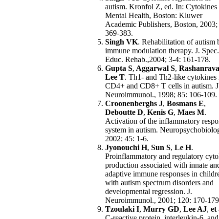
autism. Kronfol Z, ed.
In
: Cytokines
Mental Health, Boston: Kluwer
Academic Publishers, Boston, 2003;
369-383.
Singh VK
. Rehabilitation of autism 
immune modulation therapy. J. Spec.
Educ. Rehab.,2004; 3-4: 161-178.
Gupta S
,
Aggarwal S
,
Rashanrava
Lee T
. Th1- and Th2-like cytokines 
CD4+ and CD8+ T cells in autism. J
Neuroimmunol., 1998; 85: 106-109.
Croonenberghs J
,
Bosmans E
,
Deboutte D
,
Kenis G
,
Maes M
.
Activation of the inflammatory resp
system in autism. Neuropsychobiolo
2002; 45: 1-6.
Jyonouchi H
,
Sun S
,
Le H
.
Proinflammatory and regulatory cyto
production associated with innate an
adaptive immune responses in childr
with autism spectrum disorders and
developmental regression. J.
Neuroimmunol., 2001; 120: 170-179
Tzoulaki I
,
Murry GD
,
Lee AJ
,
et 
C-reactive protein, interleukin-6, and