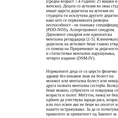
(средна возраст 7.4 години; 25 машки и
женски). Децата со аутизам во оваа сту
имаат цврста дијагноза на аутизам но
студијата ги исклучува другите дијагно
како што се первазивната развојна
неспособност - не поинаку специфици
(PDD-NOS), Аспергеровиот синдром,
Дауновиот синдром или идиопатска
ментална ретардација [1-5]. Клиничкат
дијагноза на аутизмот беше главно утв
со помош на Прирачникот за дијагност
и статистички ментални нарушувања,
четврто издание (DSM-IV).
Нормалните деца се со цврсто физичко
здравје без никаков знак на болест на
мозокот или ментална болест или некој
друга позната ментална состојба. Колк
беше можно, субјектите се поврзуваа с
возраста и полот. Меѓутоа, никој не бе
одбиен да учествува заради раса, возрас
или пол освен ако не беше во опсегот н
нашето истражување. За да се почитува
правилото за приватност од Законот за