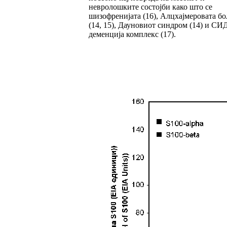
невролошките состојби како што се
шизофренијата (16), Алцхајмеровата бо
(14, 15), Дауновиот синдром (14) и СИ
деменција комплекс (17).