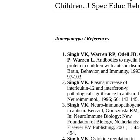
Children. J Spec Educ Reh
Литература / References
Singh VK
,
Warren RP
,
Odell JD
,
P
,
Warren L
. Antibodies to myelin 
protein in children with autistic disor
Brain, Behavior, and Immunity, 1993
97-103.
Singh VK
. Plasma increase of
interleukin-12 and interferon-γ:
pathological significance in autism. J
Neuroimmunol., 1996; 66: 143-145.
Singh VK
. Neuro-immunopathogene
in autism. Berczi I, Gorczynski RM, 
In: NeuroImmune Biology: New
Foundation of Biology, Netherlands
Elsevier BV Publishing, 2001; 1: 44
454.
Singh VK
. Cytokine regulation in