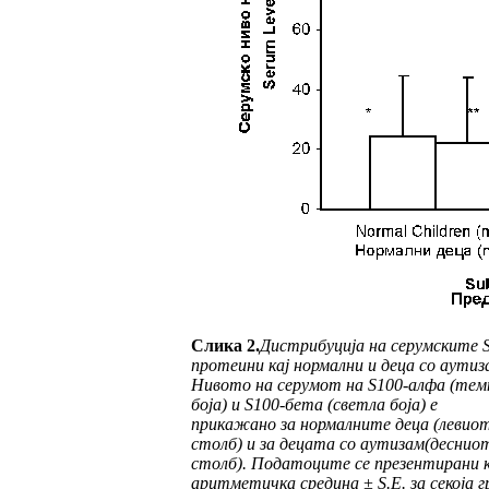
Слика 2.
Дистрибуција на серумските 
протеини кај нормални и
деца со аутиз
Нивото на серумот на S100-алфа (тем
боја) и S100-бета (светла боја) е
прикажано за нормалните деца (левио
столб) и за
децата со аутизам
(деснио
столб). Податоците се презентирани 
аритметичка средина ± S.E. за секоја г