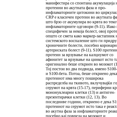
манифестира со спонтана акумулација 
протеини во акутната фаза и про-
инфламаторните цитокини во циркулац
CRP е класичен протеин во акутната фа
што брзо се акумулира во крвта во теко
инфламаторните одговори (9-11). Иако 
специфичен за некоја болест, овој прот
општо се смета како маркер-застапник 
системското воспаление што ги придр
хроничните болести, посебно коронарн
артериската болест (9-11). S100 протеин
протеин за врзување на калциумот со
афинитет за врзување на цинкот исто т
оригинално беше откриен во мозокот (1
Тој постои во два подвида, имено S100
и S100-бета. Потоа, беше откриено дек
протеинот има многу поширока
распределба на ткивото, вклучувајќи го
серумот на крвта (15-17), периферни к
мононуклеарни клетки (13) и антиген-
презентирачки клетки (12, 13). Во
последниве години, откриено е дека S1
протеинот на серумот исто така е реакт
во акутна фаза за инфламаторните реак
посебно кај повреда на мозокот и