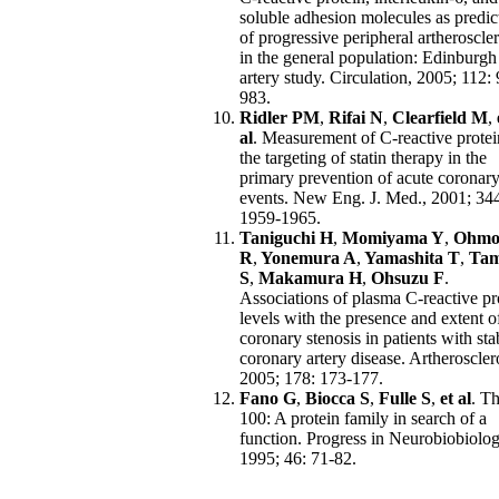
soluble adhesion molecules as predic
of progressive peripheral artheroscler
in the general population: Edinburgh
artery study. Circulation, 2005; 112:
983.
Ridler PM
,
Rifai N
,
Clearfield M
,
al
. Measurement of C-reactive protei
the targeting of statin therapy in the
primary prevention of acute coronar
events. New Eng. J. Med., 2001; 344
1959-1965.
Taniguchi H
,
Momiyama Y
,
Ohmo
R
,
Yonemura A
,
Yamashita T
,
Tam
S
,
Makamura H
,
Ohsuzu F
.
Associations of plasma C-reactive pr
levels with the presence and extent o
coronary stenosis in patients with sta
coronary artery disease. Artherosclero
2005; 178: 173-177.
Fano G
,
Biocca S
,
Fulle S
,
et al
. Th
100: A protein family in search of a
function. Progress in Neurobiobiolog
1995; 46: 71-82.