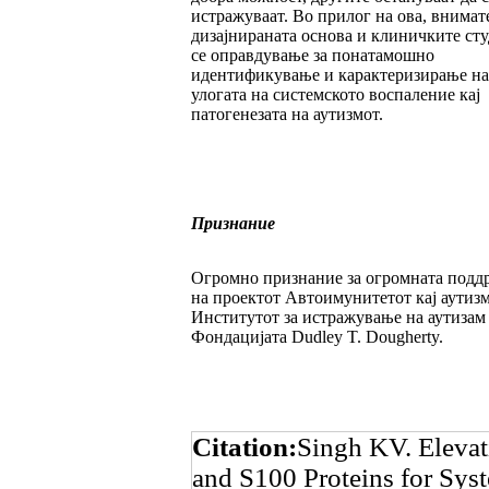
истражуваат. Во прилог на ова, внимат
дизајнираната основа и клиничките ст
се оправдување за понатамошно
идентификување и карактеризирање на
улогата на системското воспаление кај
патогенезата на аутизмот.
Признание
Огромно признание за огромната подд
на проектот Автоимунитетот кај аутизм
Институтот за истражување на аутизам
Фондацијата
Dudley T. Dougherty.
Citation:
Singh KV. Elevat
and S100 Proteins for Syst