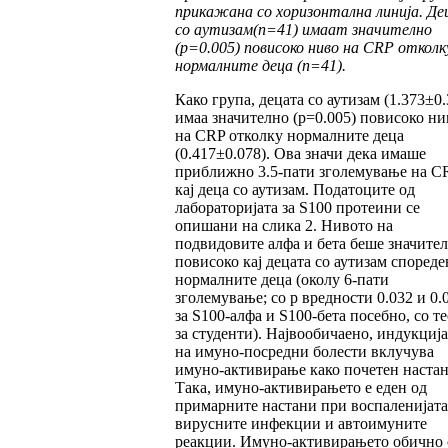
прикажана со хоризонтална линија.
Де
со аутизам
(n=41) имаат значително
(p=0.005) повисоко ниво на CRP отколк
нормалните деца (n=41).
Како група, децата со аутизам (1.373±0.
имаа значително (p=0.005) повисоко ни
на CRP отколку нормалните деца
(0.417±0.078). Ова значи дека имаше
приближно 3.5-пати зголемување на C
кај деца со аутизам. Податоците од
лабораторијата за S100 протеини се
опишани на слика 2. Нивото на
подвидовите алфа и бета беше значите
повисоко кај децата со аутизам спореде
нормалните деца (околу 6-пати
зголемување; со p вредности 0.032 и 0.
за S100-алфа и S100-бета посебно, со те
за студенти). Највообичаено, индукција
на имуно-посредни болести вклучува
имуно-активирање како почетен настан
Така, имуно-активирањето е еден од
примарните настани при воспаленијата
вирусните инфекции и автоимуните
реакции. Имуно-активирањето обично 