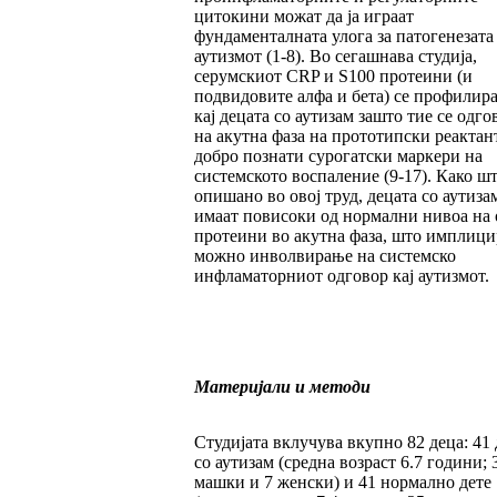
цитокини можат да ја играат
фундаменталната улога за патогенезата
аутизмот (1-8). Во сегашнава студија,
серумскиот CRP и S100 протеини (и
подвидовите алфа и бета) се профилир
кај децата со аутизам зашто тие се одго
на акутна фаза на прототипски реактан
добро познати сурогатски маркери на
системското воспаление (9-17). Како шт
опишано во овој труд, децата со аутиза
имаат повисоки од нормални нивоа на 
протеини во акутна фаза, што имплици
можно инволвирање на системско
инфламаторниот одговор кај аутизмот.
Материјали и методи
Студијата вклучува вкупно 82 деца: 41 
со аутизам (средна возраст 6.7 години; 
машки и 7 женски) и 41 нормално дете