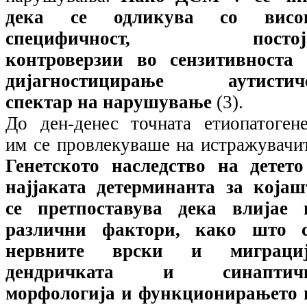
дека се одликува со висо
специфичност, постој
контроверзии во сензитивноста 
дијагностицирање аутистич
спектар на нарушување
(3).
До ден-денес точната етиопатогене
им се провлекуваше на истражувачи
Генетското наследство на детето
најјаката детерминанта за којаш
се претпоставува дека влијае 
различни фактори, како што с
нервните врски и миграциј
дендричката и синаптич
морфологија и функционирањето 