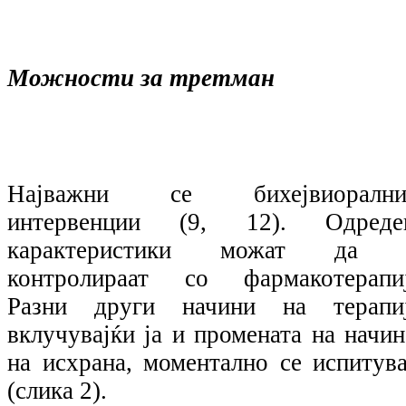
Можности за третман
Најважни се бихејвиорални
интервенции (9, 12). Одреде
карактеристики можат да 
контролираат со фармакотерапиј
Разни други начини на терапиј
вклучувајќи ја и промената на начин
на исхрана, моментално се испитува
(слика 2).