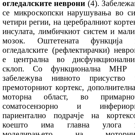
огледалските неврони
(4).
Забележа
се микроскопски нарушувања во си
четири регии, на церебралниот корте
инсулата, лимбичкиот систем и мали
мозок. Оштетената функција 
огледалските (рефлектирачки) невро
е централна во дисфункционални
склоп. Со функционална МНР 
забележува нивното присуство 
премоторниот кортекс, дополнителна
моторна област, во примарно
соматосензорно и инфериор
париентално подрачје на кортексо
коешто има главна улога 
моделирањето на моторни