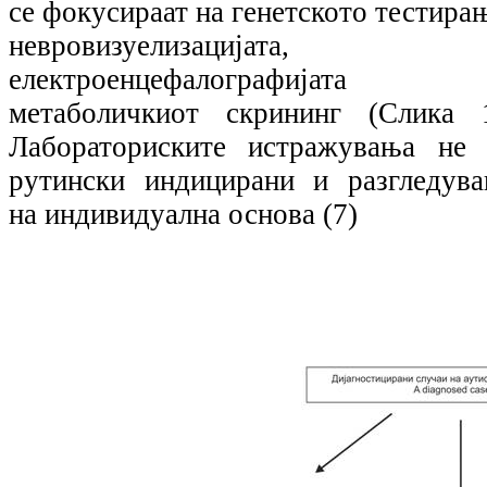
се фокусираат на генетското тестира
невровизуелизацијата,
електроенцефалографијата
метаболичкиот скрининг (Слика 1
Лабораториските истражувања не 
рутински индицирани и разгледува
на индивидуална основа (7)