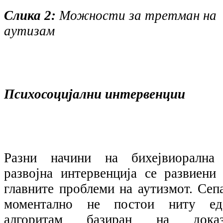
Слика 2:
Можности за третман на
аутизам
Психосоцијални интервенции
Разни начини на бихејвиорална
развојна интервенција се развиени 
главните проблеми на аутизмот. Сепа
моментално не постои ниту ед
алгоритам базиран на доказ