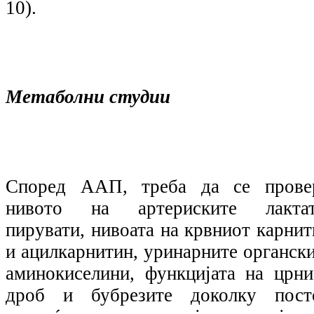
10).
Метаболни студии
Според ААП, треба да се прове
нивото на артериските лактат
пирувати, нивоата на крвниот карнит
и ацилкарнитин, уринарните органски
аминокиселини, функцијата на црни
дроб и бубрезите доколку пост