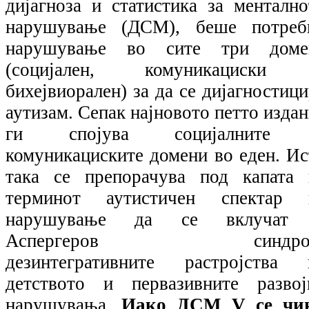
дијагноза и статистика за ментално
нарушување (ДСМ), беше потреб
нарушување во сите три доме
(социјален, комуникациски
бихејвиорален) за да се дијагностиц
аутизам. Сепак најновото петто изда
ги спојува социјалните
комуникациските домени во еден. Ис
така се препорачува под капата 
терминот аутистичен спектар 
нарушување да се вклучат
Аспергеров синдро
дезинтегративните растројства 
детството и первазивните развој
нарушувања.
Иако ДСМ
V
се чи