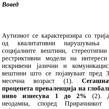
Вовед
Аутизмот се карактеризира со трија
од квалитативни нарушувања 
социјалните вештини, стереотипни
рестриктивни модели на интереси
искривени јазични и комуникацис
вештини што се појавуваат пред 3
месечна возраст (1).
Сегашна
проценета преваленција на глобал
ниво изнесува 1 до 2%
(2).
неодамна, според Прирачникот 