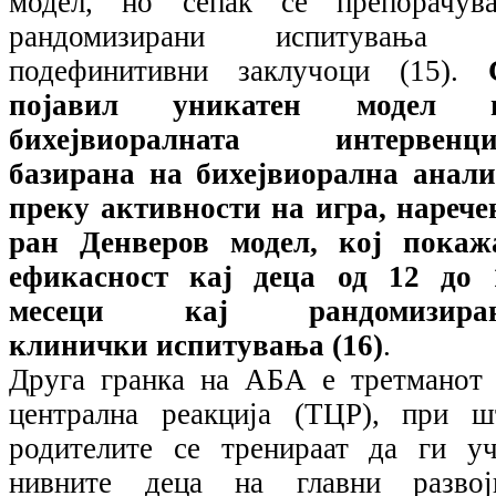
модел, но сепак се препорачува
рандомизирани испитувања 
подефинитивни заклучоци (15).
појавил уникатен модел 
бихејвиоралната интервенци
базирана на бихејвиорална анали
преку активности на игра, нарече
ран Денверов модел, кој покаж
ефикасност кај деца од 12 до 
месеци кај рандомизира
клинички испитувања (16)
.
Друга гранка на АБА е третманот 
централна реакција (ТЦР), при ш
родителите се тренираат да ги уч
нивните деца на главни развој