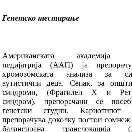
Генетско тестирање
Американската академија 
педијатрија (ААП) ја препорачу
хромозомската анализа за си
аутистични деца. Сепак, за општи
синдроми, (Фрагилен Х и Рет
синдром), препорачани се посеб
генетски студии. Кариотипот 
препорачува доколку постои сомнеж 
балансирана транслокација (