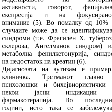
активности, говорот, фацијална
експресија и на фокусирано
внимание (5). Во помалку од 10% 
случаите може да се идентификува
синдроми (т.е. Фрагилен Х, тубероз
склероза, Ангелманов синдром) и
метаболна фенилкетонурија
,
синдр
на недостаток на креатин (6).
Дијагнозата на аутизам е примар
клиничка. Третманот главно
психолошки и бихејвиористички 
некои јасни индикации 
фармакотерапија. Во последни
години, исто така се забележува