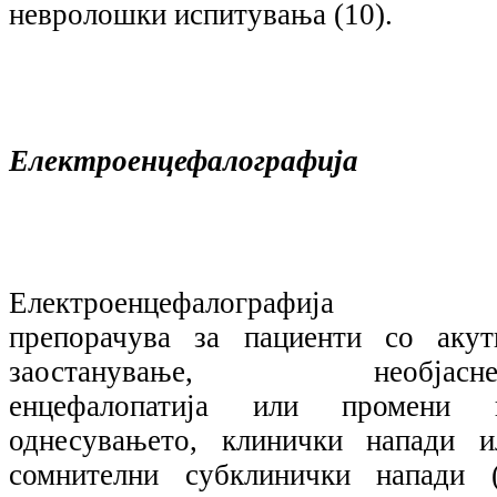
невролошки испитувања (10).
Електроенцефалографија
Електроенцефалографија 
препорачува за пациенти со акут
заостанување, необјасне
енцефалопатија или промени 
однесувањето, клинички напади и
сомнителни субклинички напади (