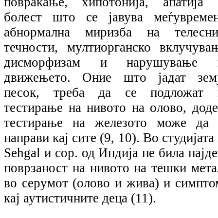
повраќање, хипотонија, апатија 
болест што се јавува меѓувремен
абнормална миризба на телесни
течности, мултиорганско вклучувањ
дисморфизам и нарушување 
движењето. Оние што јадат земј
песок, треба да се подложат 
тестирање на нивото на олово, доде
тестирање на железото може да 
направи кај сите (9, 10). Во студијата
Sehgal и cop. од Индија не била најд
поврзаност на нивото на тешки мета
во серумот (олово и жива) и симпто
кај аутистичните деца (11).