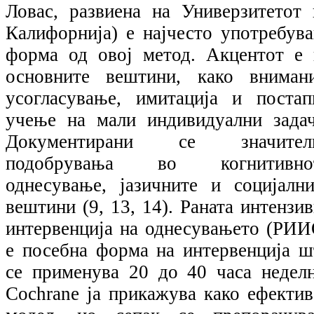
Ловас, развиена на Универзитетот 
Калифорнија) е најчесто употребува
форма од овој метод. Акцентот е 
основните вештини, како внимани
усогласување, имитација и постап
учење на мали индивидуални задач
Документирани се значител
подобрувања во когнитивно
однесување, јазичните и социјални
вештини (9, 13, 14). Раната интензи
интервенција на однесувањето (РИИ
е посебна форма на интервенција ш
се применува 20 до 40 часа неделн
Cochrane ја прикажува како ефектив