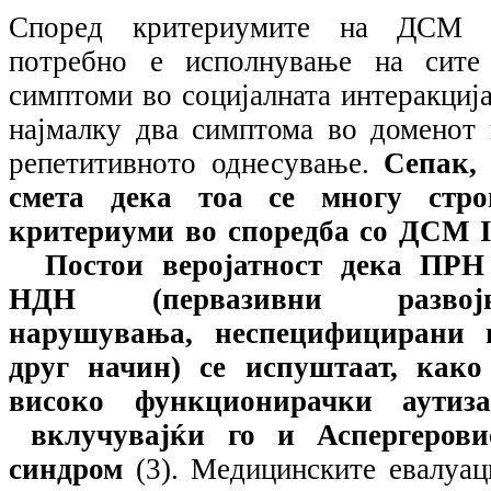
Според критериумите на ДСМ 
потребно е исполнување на сите
симптоми во социјалната интеракција
најмалку два симптома во доменот 
репетитивното однесување.
Сепак, 
смета дека тоа се многу стро
критериуми во споредба со ДСМ
Постои веројатност дека ПРН
НДН (первазивни развој
нарушувања, неспецифицирани 
друг начин) се испуштаат, како
високо функционирачки аутиза
вклучувајќи го и Аспергерови
синдром
(3). Медицинските евалуац