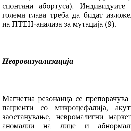
спонтани абортуса). Индивидуите 
голема глава треба да бидат изложе
на ПТЕН-анализа за мутација (9).
Невровизуализација
Магнетна резонанца се препорачува 
пациенти со микроцефалија, акут
заостанување, невромалигни маркер
аномалии на лице и абнормал