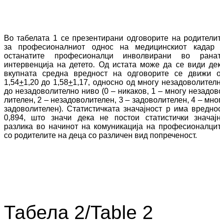
Во табелата 1 се презентирани одговорите на ро­ди­тели
за професионалниот однос на ме­ди­цинскиот кадар
останатите про­фе­сио­нал­ци инволвирани во рана
интервенција на детето. Од истата може да се види де
вкуп­­на­та средна вредност на одговорите се дви­­жи 
1,54
+
1,20 до 1,58
+
1,17, односно од мно­гу­ незадоволител
до незадоволително ниво (0
–
никаков
, 1 – многу не­за­до­в
ли­те­лен, 2 – незадоволителен, 3 – задоволителен, 4 –
мно
задоволителен). Статистичката зна­­чајност
p
има вредно
0,894, што значи дека не постои статистички значај
разлика во начинот на комуникација на про­фе­сио­налци
со родителите на деца со различен вид попреченост.
Табела 2/Table 2