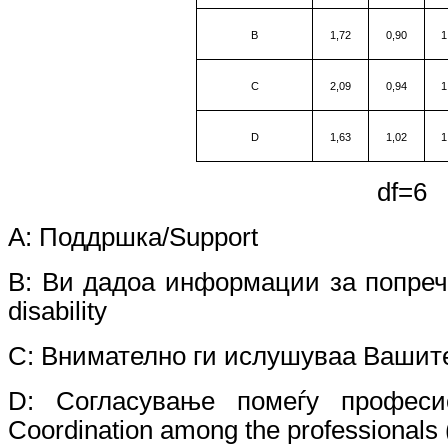
B
1,72
0,90
1
C
2,09
0,94
1
D
1,63
1,02
1
df=
A:
Поддршка
/Support
B:
Ви дадоа информации за попречен
disability
C: Внимателно ги ислушуваа Вашите г
D
:
Согласување помеѓу професи
Coordination among the professionals