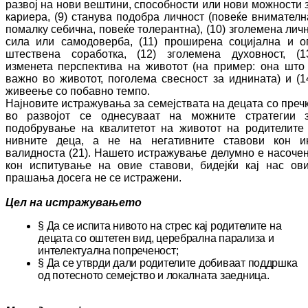
развој на нови веш­­тини, способности или но­ви можности 
ка­риера, (9) станува по­доб­ра личност (по­веќе внимателн
помалку се­бична, повеќе то­лерантна), (10) зголемена лич­
сила или самодоверба, (11) проширена со­ци­јална и о
штествена соработка, (12) зго­ле­ме­на ду­хов­ност, (1
изменета пер­спек­ти­ва на жи­во­тот (на пример: она што
важно во животот, по­го­лема свесност за иднината) и (1
жи­вее­ње со побавно темпо.
Нај­новите истражувања за семејствата на де­ца­та со преч
во развојот се однесуваат на можните стратегии 
подобрување на ква­ли­тетот на животот на родителите
нив­ни­те деца, а не на негативните ставови кон и
валидноста ­(
21
).
Н
ашето истражување де­лум­но е насоче
кон испитување на овие ста­во­ви, бидејќи кај нас ов
прашања до­се­га не се истражени.
Цел на истражувањето
§
Да се испита нивото на стрес кај ро­ди­те­ли­те на
децата со оштетен вид, церебрална па­ра­лиза и
интелектуална попреченост;
§
Да се утврди дали родителите добиваат п
од­дршка
од потесното семејство и ло­кал­на­та заедница.