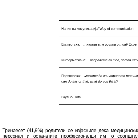
Начин на комуникација
/ Way of communication
Експертска
:
... направете го тоа и тоа!
/
Exper
Информативна
:
...направете го тоа, затоа што
Партнерска
:
...можете да го направете тоа и
can do this or that, what do you think
?
Вкупно
/ Total
Тринаесет (41,9%) родители се изјасниле дека ме­
ди
ц­инс­ки
персонал и останатите про­фе­сио­налци им го соопшти