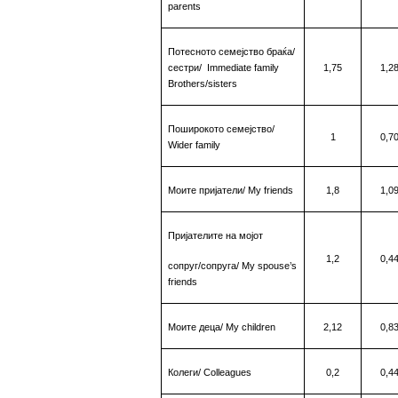
parents
Потесното семејство браќа/
сестри
/
Immediate
family
1,75
1,2
Brothers/sisters
Поширокото семејство
/
1
0,7
Wider family
Моите пријатели
/ My friends
1,8
1,0
Пријателите на мојот
1,2
0,4
сопруг/сопруга
/
My
spouse’s
friends
Моите деца
/ My children
2,12
0,8
Колеги
/ Colleagues
0,2
0,4