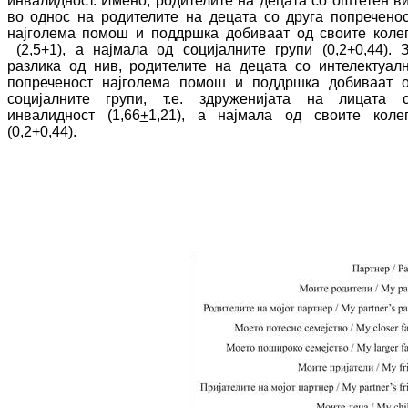
инвалидност. Имено, родителите на децата со оштетен в
во однос на родителите на децата со друга попреченос
најголема помош и поддршка до­би­ваат од своите коле
(2,5
+
1), а најмала од социјалните групи (0,2
+
0,44). 
разлика од нив, родителите на децата со ин­те­лек­туал­
попреченост најголема помош и под­дрш­ка добиваат 
социјалните групи, т.е. здру­же­нијата на лицата 
инвалидност (1,66
+
1,21), а најмала од своите коле
(0,2
+
0,44).