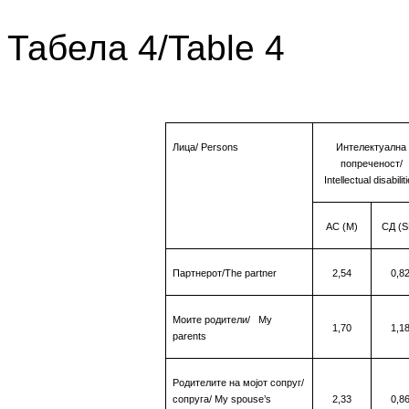
Табела 4/Table 4
Лица
/
Persons
Интелектуална
попреченост/
Intellectual disabilit
АС (М)
СД
(S
Партнерот
/The partner
2,54
0,8
Моите родители
/
My
1,70
1,1
parents
Родителите на мојот сопруг/
сопруга
/
My
spouse
’
s
2,33
0,8