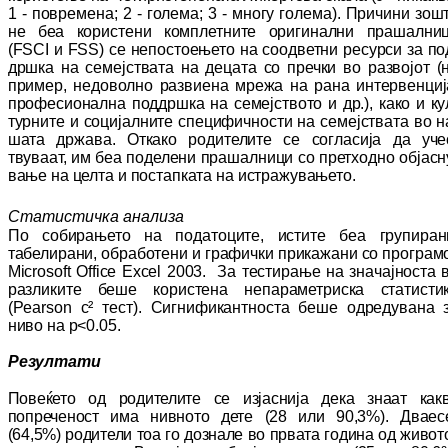
1 - по­­времена
; 2 - голема;
3 - многу голема). При­­чи­ни зош
не беа користени ком­плет­ни­те оригинални пра
­шални
(
FSCI
и
FSS)
се непостоењето на соод
­ветни ресурси за по
дршка на се­меј­ства­та на децата со преч­ки во развојот (
при­мер, недоволно раз­вие­на мрежа на рана ин­тер­
венциј
про­фе­сио­нал­на поддршка на се­меј­ството и др.), како и ку
турните и со­ци­јал­ни­те специфичности на се­мејствата во н
ша­та држава.
Откако ро­ди­те­ли­те се согласија да уче
твуваат, им беа по­де­лени прашалници со прет­ходно об­јас­н
ва­ње на целта и постапката на ис­тр­аж­ув­ање­то.
Статистичка анализа
По собирањето на податоците,
истите беа
гру­­пиран
табелирани, обработени и гра­фич­ки прикажани со програм
Microsoft
Office
Excel
2003.
За тестирање на зна­чај­нос­та 
раз­ликите беше користена не­па­ра­ме­триска ста­тисти
(
Pearson c²
тест
).
Сиг­ни­фи­кант­носта бе­ше одредувана 
ниво на
p<0
.
05.
Резултати
Повеќето од родителите се изјаснија дека знаат как
попреченост има нивното дете
(28 или 90,3%). Дваес
(64,5%) родители тоа го доз­нале во првата година од живот