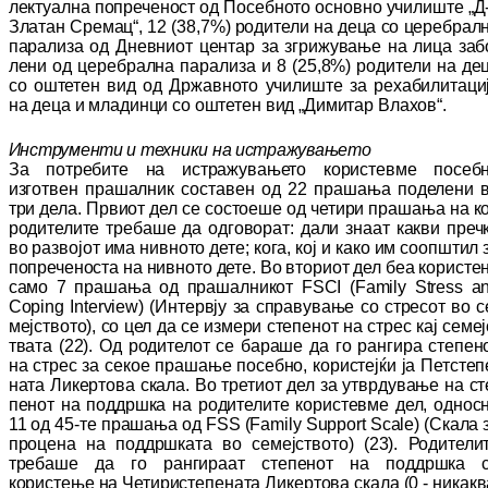
лек­туал­на попреченост од Посебното основно учи­лиш­те
„
Д
Златан Сремац“, 12 (38,7%) ро­ди­те­ли на деца со церебрал
парализа од Днев­ниот центар за згрижување на лица за­б
ле­ни од церебрална парализа и 8 (25,8%) ро­ди­тели на де
со оштетен вид од Др­жав­но­то училиште за рехабилитаци
на деца и мла­динци
с
о оштетен вид „Димитар Вла­хов“.
Инструменти и техники на истражувањето
З
а потребите на истражувањето користевме по
­­себ
изготвен прашалник составен од 22 пра
­шања поделени 
три дела. Првиот дел се сос
тоеше од четири прашања на к
ро­ди­те­ли­
те требаше да одговорат
: дали знаат как­ви пре
ч
во развојот има нивното дете;
кога, кој и како им соопштил 
по­пре­че­нос­та на ни
в
н­ото дете. Во вториот дел беа ко­рис­те
са
мо
7 прашања од прашалникот FSCI (Family Stress a
Coping Interview) (Ин­тер­
вј­у за справување со стресот во с
меј­ство­то), со цел да се измери степенот на стрес кај се
меј
твата
(22)
.
Од родителот се ба­ра­ше да го ран­гира степен
на стрес за секое пра­ша­ње по­себно, користејќи ја
П
ет­сте­п
на­та Ли­кер­то­ва скала
. Во третиот дел за ут­вр­ду­ва­ње на ст
пенот на поддршка на ро­ди­те­ли­те користевме дел, однос
11 од 45-те пра­­ша­ња од FSS (Family Support Scale) (Ска­­ла 
про­цена на поддршката во се­меј­ство­то)
(23).
Родители
требаше да го рангираат сте­­пенот на поддршка 
користење на Че­тири­степената Ли­
кертова скала (0 -
никакв