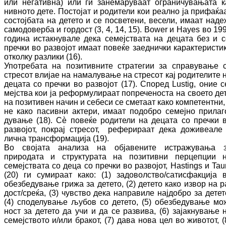
или негативна) или ги занемаруваат ог­ра­ничувањата к
нивното дете. Постојат и ро­ди­тели кои реално ја прифаќа
состојбата на детето и се посветени, весели, имаат на­де
самодоверба и гордост (3, 4, 1
4
, 1
5
).
Bower
и
Hayes
во
19
година ис­так­нувале дека семејствата на децата без и с
пречки во развојот имаат по
веќе
заед­нич­ки ка­рак­те­рис­ти
отколку разлики (1
6
).
Употребата на позитивните стратегии за спра­ву­вање 
стресот влијае на намалување на стресот кај родителите 
децата со преч­ки во развојот (
17
).
Според Lustig, оние с
меј­ства кои ја реформулираат по­пре­че­носта на своето де
на позитивен начин и се­бе­си се сметаат како компетентни
,
не како па­сивни актери, имаат подобро семејно при­ла­г
дување (
18
).
Сè повеќе родители на де­ца­та со пречки 
развојот, покрај стресот, ре­фе­ри­раат дека доживеале
лична транс­фор­ма­ци­ја (
19)
.
Во својата анализа на објавените ис­тра­жу­ва­ња 
природата и структурата на позитивни пер­цепции 
семејствата со деца со пречки во развојот,
Hastings
и Tau
(20)
ги су­мираат како: (1) за­до­вол­ство­/са­тисфакција 
обезбедување грижа за де­те­то, (2) детето како извор на р
дост/сре­ќа, (3) чувство дека направиле најдобро за де­те­т
(4) спо­де­лу­вање љубов со детето, (5) обез­бе­дување мо
ност з
а детето
да учи и да се развива, (6) за­јакнување 
семејството и/или бракот, (7) да­ва нова цел во животот, (