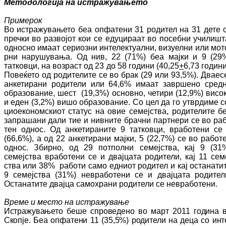
Методологија на истражувањето
Примерок
Во истражувањето беа опфатени 31 родител на 31 дете 
пречки во развојот
кои се еду­ци­ра­ат во посебни училишт
односно имаат сериоз­ни интелектуални, визуелни или мо­т
рни нарушувања. Од нив, 22 (71%) беа мај­ки и 9 (29
татковци, на возраст од 23 до 58 години (
40,25
+
6,73
години
Повеќето од родителите се во брак (29 или 93,5%). Дваес
ан­ке­тирани родители или 64,6% имаат за­вр­ше­но сред
образование, шест (19,3%) ос­нов­но, четири (12,9%) висо
и еден (3,2%) вишо об­ра­зо­ва­ние. Со цел да го утврдиме с
цио­еко­ном­ски­от статус на овие семејства, родителите б
запрашани дали тие и нивните брачни парт­нери се во ра
тен однос. Од ан­ке­ти­ра­ни­те 9 татковци, вра
бо
тени се
(66,6%), а од 22 анкетирани мај
ки, 5 (22,7%) се во работ
од­нос. Збирно, од 29 потполни семејства, кај 9 (31
семејства вра
ботени се и двај­ца­та родители, кај 11 се
м
ства или 38% ра­бо­ти само едниот ро
ди
тел и кај останати
9 се­мејства (31%) не
вра
бо
тени се и двајцата ро­ди­тел
Останатите двајца самохрани родители се невработени.
Време и место на истражување
Истражувањето беше спроведено во март 2011 година 
Скопје. Беа опфатени 11 (35,5%) родители на деца со ин­т