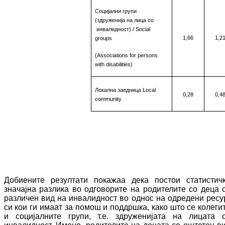
Социјални групи
(здруженија на лица со
инвалидност)
/
Social
1,66
1,2
groups
(
Associations for persons
with
disabilities
)
Локална заедница
Local
0,28
0,4
community
Добиените резултати покажаа дека пос
тои
статистич
значајна
разлика во
од­го­во­ри­те на родителите со деца 
различен вид на инвалидност во однос на одредени ре­су
си кои ги имаат за помош и поддршка
,
како што се колеги
и социјалните групи, т.е. здру­же­нијата на лицата 