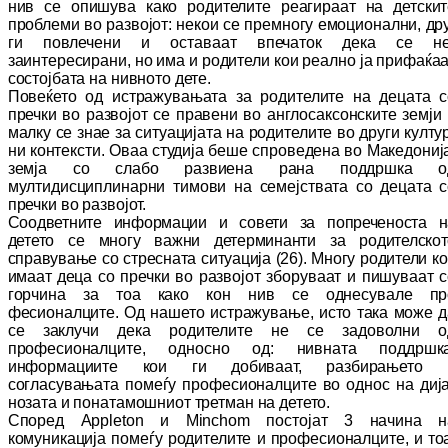
нив се опишува како ро­ди­те­лите реагираат на детски
проблеми во раз­војот: некои се премногу емоционални, др
ги повлечени и оставаат впечаток дека се не
заинтересирани, но има и родители кои реал­но ја прифаќа
состојбата на нивното дете.
Повеќето од истражувањата за родителите на децата с
пречки во развојот се правени во англосаксонските земји
малку се знае за си­туацијата на родителите во други кул­ту
ни контексти. Оваа студија беше спроведена во Македониј
земја со слабо развиена рана под­дршка о
мултидисциплинарни тимови на се­мејствата со децата с
пречки во раз­во­јот.
Соодветните информации и совети за по­пре­че­носта н
детето се многу важни детер
ми
нанти за родителскот
справување со стрес
ната си­туа­ција (
2
6). Многу родители к
имаат деца
со пречки во развојот зборуваат и пишуваат 
горчина за тоа како кон нив се однесувале про
фесионалците. Од нашето истражување, исто така може д
се заклучи дека родителите не се задоволни о
професионалците, од
нос
но од
:
нивната поддршка
информациите кои ги до­биваат, разбирањето 
согласувањата по­
ме­ѓу професионалците во однос на диј
но
зата и понатамошниот третман на детето.
Според
Appleton
и
Minchom
постојат 3 начина н
комуникација
по­ме­ѓу родителите и про
фесионалците, и то