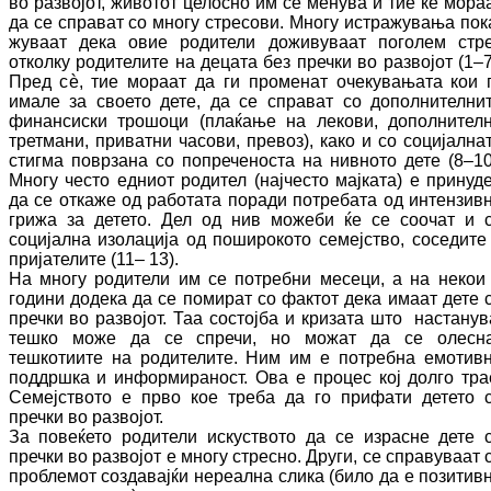
во развојот, животот це­лос­но им се менува и тие ќе мора
да се спра­ват со многу стресови. Многу истражувања по­к
жуваат дека овие родители доживуваат по­го­лем стр
отколку родителите на децата без пречки во развојот (
1–
Пред с
ѐ
, тие мо­ра­ат да ги променат очекувањата кои 
имале за своето дете, да се справат со до­пол­ни­те­лни
финансиски трошоци (плаќање на ле­кови, дополнител
третмани, приватни ча­со­ви, превоз), како и со социјална
стиг­ма поврзана со попреченоста на нивното дете
(8–10
Многу често едниот родител (нај­често мајката) е принуд
да се откаже од работата поради потребата од интензив
гри­жа за детето. Дел од нив можеби ќе се соо­чат и 
социјална изолација од по­ши­ро­ко­то семејство, соседите
пријателите (
11–
13
).
На многу родители им се потребни месеци, а на некои
години додека да се помират со фактот дека има­ат дете 
пречки во развојот. Таа сос­тој­ба и кризата што настанув
тешко може да се спре­чи, но можат да се олесн
тешкотиите на родителите. Ним им е потребна емотив
под­дршка и информираност.
Ова е процес кој долго тра
Семејството е прво кое треба да го прифати детето 
пречки во развојот.
За повеќето родители искуството да се из­рас­не дете 
пречки во развојот е многу стрес­но. Други, се справуваат 
проблемот соз­да­вајќи нереална слика (било да е по­зи­тив­