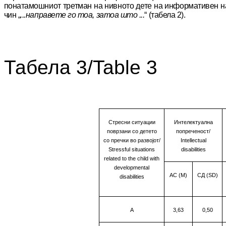
понатамошниот трет
­ман на
нив­ното дете на информативен н
чин
„
...направете го тоа, затоа што ...
“ (табела 2).
Табела 3/Table 3
Стресни ситуации
Интелектуална
поврзани со детето
попреченост/
со пречки во развојот
/
Intellectual
Stressful situations
disabilities
related to the child with
developmental
АС (М)
СД
(SD)
disabilities
A
3,63
0,50