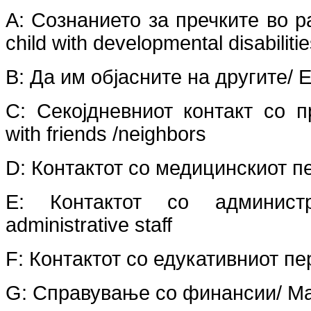
A
:
Сознанието за пречките во ра
child
with developmental disabiliti
B:
Да им објасните на другите
/ 
C
:
Секојдневниот контакт со п
with
friends /neighbors
D:
Контактот со медицинскиот п
E
:
Контактот со админист
administrative
staff
F:
Контактот со едукативниот п
G:
Справување со финансии
/ Ma