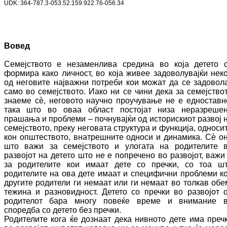
UDK:
364-787.3-053.52
:159.922.76-056.34
Вовед
Семејството е незаменлива средина во која де­те­то 
формира како личност, во која жи­вее задоволувајќи нек
од неговите нај­важ­ни потреби кои можат да се задовол
само во семејството. Иако ни се чини дека за се­меј­ство
знаеме с
ѐ
, неговото научно проу­чу­ва­ње не е едноставн
така што во оваа об­лас­т постојат низа неразреше
прашања и про­блеми – почнувајќи од историскиот раз­вој 
семејството, преку неговата структура и функција, односи
кон општеството, внат­­решните односи и динамика. С
ѐ
о
што ва­жи за семејството и улогата на родителите 
развојот на детето што не е попречено во раз­војот, важи
за родителите кои имаат дете со пречки, со тоа ш
родителите на ова дете имаат и специфични проблеми к
дру­ги­те родители ги немаат или ги немаат во тол­кав обе
тежина и разновидност. Детето со пречки во развојот 
родителот бара мно­гу повеќе време и внимание 
споредба со детето без пречки.
Ро­ди­телите кога ќе дознаат дека нивното дете има преч