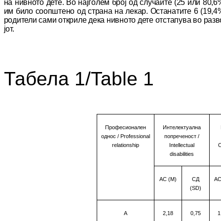
на нив­но­то дете. Во најголем број од случаите (25 или 80,6
им било соопштено од страна на ле­кар. Останатите 6 (19,4
родители сами от­криле дека нивното дете отстапува во раз­в
јот.
Табела 1/
Table 1
Професионален
Интелектуална
однос
/ Professional
попреченост /
relationship
Intellectual
C
disabilities
АС (М)
СД
АС
(SD)
A
2,18
0,75
1