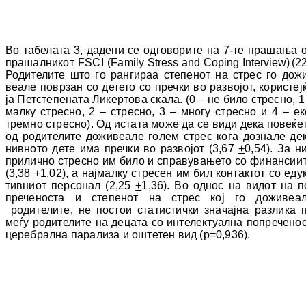
Во табелата 3, дадени се одговорите на 7-те пра­­шања 
прашалникот FSCI (Family
Stress and Coping Interview
)
(2
Родителите што го рангира
a
степенот на стрес го до­ж
веа­ле поврзан со детето со пречки во раз­во­јот, користеј
ја Петстепената Ликертова ска­­ла
.
(
0 – не било стресно, 1
малку стрес­но, 2 – стресно, 3 – многу стресно и 4 – ек
трем­но стресно).
Од истата може да се види дека повеќе
од родителите до
живеа
ле го­лем стрес кога дознале де
нив
ното дете има пречки во развојот (3,67
+
0,54). За н
при­­лично стресно им било и спра
ву
ва
ње
то со финансии
(3,38
+
1,02), а нај
мал
ку стре­сен им бил контактот со еду
тив
ни
от пер­­со­нал (2,25
+
1,36
). Во однос на видот на по
пре­ченоста и
степенот на стрес кој го до­жи­­веа­
родителите, не пос
тои ста­
тис­тич­ки зна­чајна разлика 
меѓу ро
ди
те
лите на де­­ц­а­та со ин
те
лек
туал
на по
пре
че
нос
це­ре­­брал­на­ парализа и ош
тетен вид (
p=0
,
936).