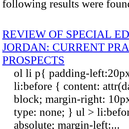
following results were foun
REVIEW OF SPECIAL E
JORDAN: CURRENT PRA
PROSPECTS
ol li p{ padding-left:20p
li:before { content: attr(da
block; margin-right: 10px; 
type: none; } ul > li:befo
absolute; margin-left:...