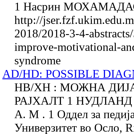
1 Насрин МОХАМАДАС
http://jser.fzf.ukim.edu
2018/2018-3-4-abstracts
improve-motivational-and-
syndrome
AD/HD: POSSIBLE DIA
НВ/ХН : МОЖНА ДИЈ
РАЈХАЛТ 1 НУДЛАНД 
А. М . 1 Оддел за педи
Универзитет во Осло, R