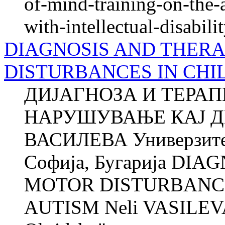
of-mind-training-on-the-
with-intellectual-disabili
DIAGNOSIS AND THER
DISTURBANCES IN CHI
ДИЈАГНОЗА И ТЕРА
НАРУШУВАЊЕ КАЈ Д
ВАСИЛЕВА Универзитет
Софија, Бугарија DI
MOTOR DISTURBANCE
AUTISM Neli VASILEVA 