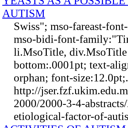
YEASTS AS A POSSIBLE
AUTISM
Swiss"; mso-fareast-fon
mso-bidi-font-family:"T
li.MsoTitle, div.MsoTitl
bottom:.0001pt; text-ali
orphan; font-size:12.0pt;.
http://jser.fzf.ukim.edu
2000/2000-3-4-abstracts/
etiological-factor-of-aut