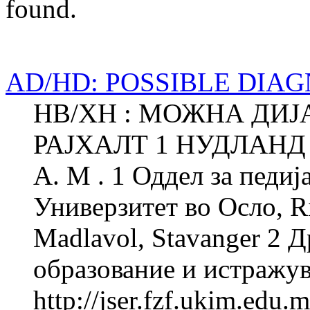
found.
AD/HD: POSSIBLE DIA
НВ/ХН : МОЖНА ДИЈ
РАЈХАЛТ 1 НУДЛАНД 
А. М . 1 Оддел за педи
Универзитет во Осло, R
Madlavol, Stavanger 2 
образование и истражува
http://jser.fzf.ukim.edu