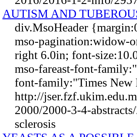
AUTISM AND TUBEROU
div.MsoHeader {margin:0
mso-pagination:widow-orp
right 6.0in; font-size:1
mso-fareast-font-family
font-family:"Times New 
http://jser.fzf.ukim.edu
2000/2000-3-4-abstracts
sclerosis