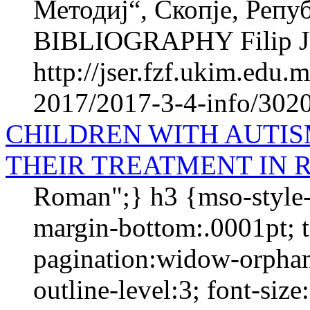
Методиј“, Скопје, Реп
BIBLIOGRAPHY Filip JU
http://jser.fzf.ukim.edu
2017/2017-3-4-info/3020
CHILDREN WITH AUTI
THEIR TREATMENT IN 
Roman";} h3 {mso-style-
margin-bottom:.0001pt; te
pagination:widow-orphan
outline-level:3; font-si