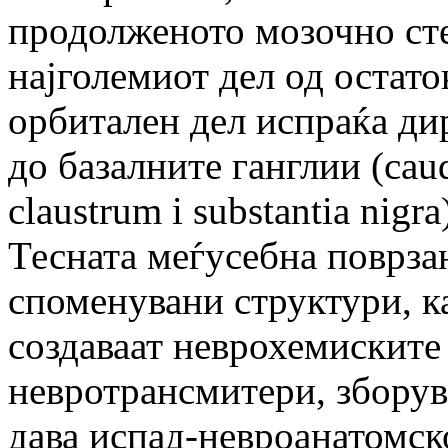
продолженото мозочно стеб
најголемиот дел од остато
орбитален дел испраќа д
до базалните ганглии (caud
claustrum i substantia nigra
Тесната меѓусебна поврзан
споменувани структури, ка
создаваат неврохемиските
невротрансмитери, зборув
дава испад-невроанатомск