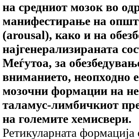
на средниот мозок во од
манифестирање на општа
(arousal),
како и на обез
најгенерализираната сос
Меѓутоа, за обезбедувањ
вниманието, неопходно 
мозочни формации на не
таламус-лимбичкиот пре
на големите хемисвери.
Ретикуларната формација 