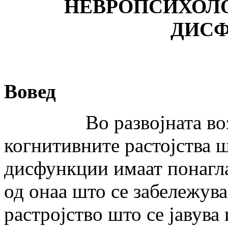
НЕВРОПСИХОЛ
ДИСФ
Вовед
Во развојната возрас
когнитивните растојства ш
дисфункции имаат понагл
од онаа што се забележува
растројство што се јавува