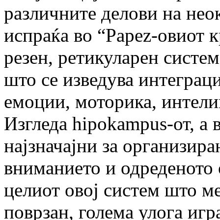
различните делови на нео
испраќа во “Papez-овиот к
резен, ретикуларен систем,
што се изведува интеграц
емоции, моторика, интели
Изгледа hipokampus-от, а в
најзначајни за организира
вниманието и одреденото 
целиот овој систем што м
поврзан, голема улога игр