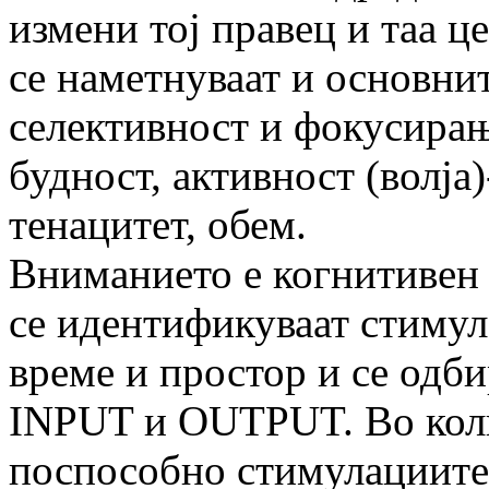
измени тој правец и таа це
се наметнуваат и основни
селективност и фокусирање
будност, активност (волја
тенацитет, обем.
Вниманието е когнитивен 
се идентификуваат стимул
време и простор и се одби
INPUT и OUTPUT. Во колк
поспособно стимулациите 