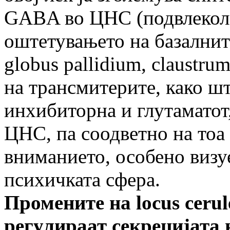
GABA во ЦНС (подвлекол Д
оштетувањето на базалните
globus pallidium, claustru
на трансмитерите, како шт
инхибиторна и глутаматот,
ЦНС, па соодветно на тоа 
вниманието, особено визу
психичката сфера.
Промените на
locus cerul
регулираат секрецијата 