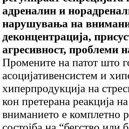
адреналин и норадренали
нарушувања на внимание
деконцентрација, присус
агресивност, проблеми н
Промените на патот што г
асоцијативенсистем и хип
хиперпродукција на стре
кон претерана реакција на
вниманието е комплетно ра
состојба на “бегство или б