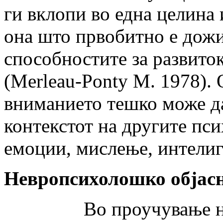
ги вклопи во една целина 
она што првобитно е дожи
способностите за развиток
(Merleau-Ponty M. 1978). 
вниманието тешко може да
контекстот на другите пс
емоции, мислење, интелиге
Невропсихолошко објас
Во проучување на пр