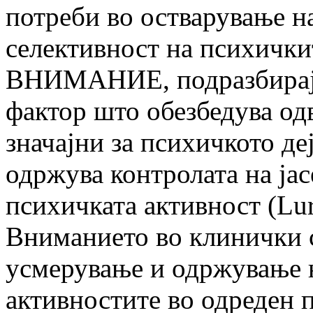
потреби во остварување на
селективност на психички
ВНИМАНИЕ, подразбирајќ
фактор што обезбедува од
значајни за психичкото де
одржува контролата на јас
психичката активност (Luri
Вниманието во клинички с
усмерување и одржување н
активностите во одреден п