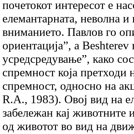
почетокот интересот е на
елемантарната, неволна и
вниманието. Павлов го оп
ориентација”, а Beshterev
усредсредување”, како со
спремност која претходи 
спремност, односно на акц
R.A., 1983). Овој вид на 
забележан кај животните и
од животот во вид на движ