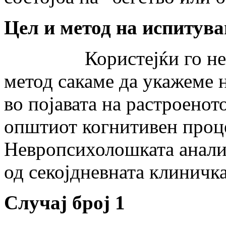
Цел и метод на испитув
Користејќи го невро
метод сакаме да укажеме 
во појавата на растроенот
општиот когнитивен проце
Невропсихолошката анализ
од секојдневната клиничка
Случај број 1