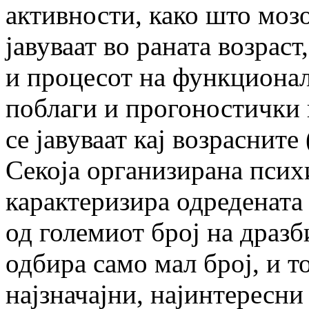
активности, како што моз
јавуваат во раната возрас
и процесот на функционал
поблаги и прогоностички 
се јавуваат кај возрасните 
Секоја организирана психи
карактеризира одредената 
од големиот број на дразб
одбира само мал број, и то
најзначајни, најинтересни