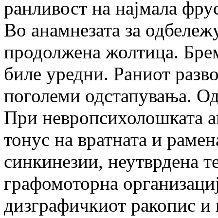
ранливост на најмала фру
Во анамнезата за одбележ
продолжена жолтица. Брем
биле уредни. Раниот разво
поголеми одстапувања. Од
При невропсихолошката ан
тонус на вратната и рамен
синкинезии, неутврдена т
графомоторна организација
дизграфичкиот ракопис и 