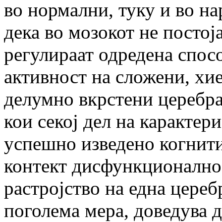
во нормални, туку и во н
дека во мозокот не постој
регулираат одредена спосо
активност на сложени, хи
делумно вкрстени церебр
кои секој дел на карактер
успешно изведено когнит
контект дисфункционално
растројство на една цереб
поголема мера, доведува д