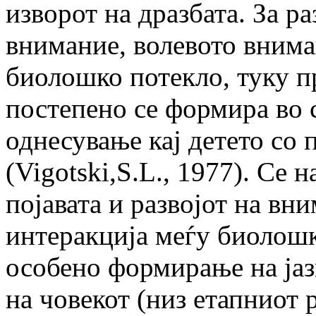
изворот на дразбата. За р
внимание, волевото внима
биолошко потекло, туку пр
постепено се формира во 
однесување кај детето со
(Vigotski,S.L., 1977). Се 
појавата и развојот на вн
интеракција меѓу биолошк
особено формирање на јаз
на човекот (низ етапниот 