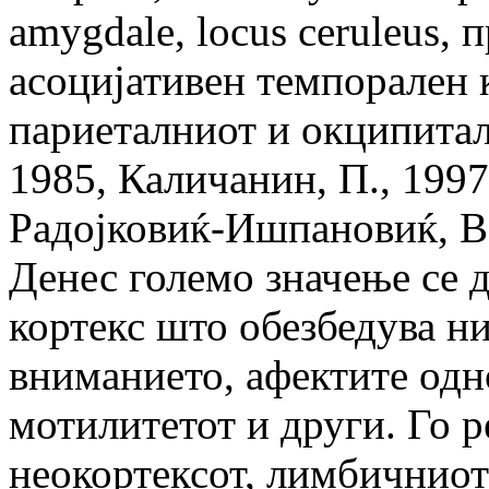
amygdale, locus ceruleus,
асоцијативен темпорален к
париеталниот и окципитал
1985, Каличанин, П., 1997,
Радојковиќ-Ишпановиќ, В.
Денес големо значење се 
кортекс што обезбедува н
вниманието, афектите одн
мотилитетот и други. Го р
неокортексот, лимбичниот 