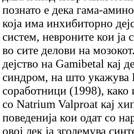
познато е дека гама-амин
која има инхибиторно деј
систем, невроните кои ја 
во сите делови на мозокот
дејство на Gamibetal кај 
синдром, на што укажува 
соработници (1998), како
со Natrium Valproat кај х
поведенија кои одат со н
овој лек ја зголемува син