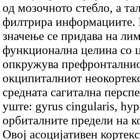
од мозочното стебло, а та
филтрира информациите. 
значење се придава на ли
функционална целина со ц
опкружува префронталнио
окципиталниот неокортекс,
средната сагитална перспек
уште: gyrus cingularis, hy
орбиталните предели на к
Овој асоцијативен кортек