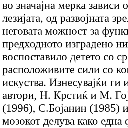
во значајна мерка зависи 
лезијата, од развојната зр
неговата можност за функ
предходното изградено ни
воспоставило детето со ср
расположивите сили со ко
искуства. Изнесувајќи ги 
автори, Н. Крстиќ и М. Го
(1996), С.Бојанин (1985) 
мозокот делува како една