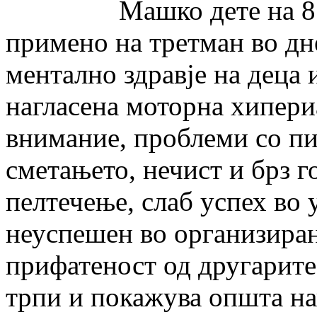
Машко дете на 8 годи
примено на третман во дн
ментално здравје на деца 
нагласена моторна хипери
внимание, проблеми со п
сметањето, нечист и брз г
пелтечење, слаб успех во
неуспешен во организиран
прифатеност од другарит
трпи и покажува општа на