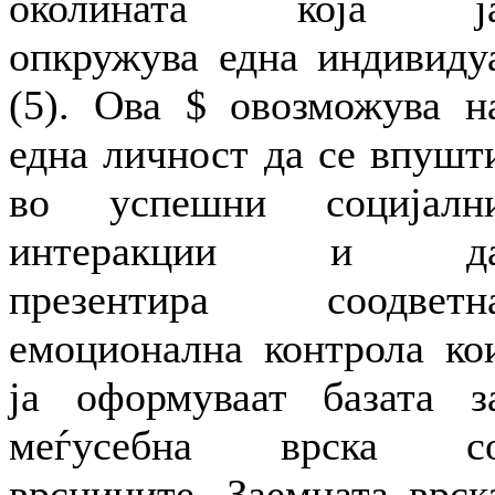
околината која ј
опкружува една индивиду
(5). Ова $ овозможува н
една личност да се впушт
во успешни социјалн
интеракции и д
презентира соодветн
емоционална контрола ко
ја оформуваат базата з
меѓусебна врска с
врсниците. Заемната врск