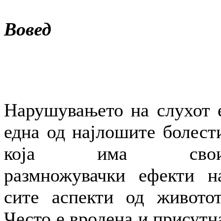
Вовед
Нарушувањето на слухот 
една од најлошите болест
која има сво
размножувачки ефекти н
сите аспекти од животот
Често е вродена и присутн