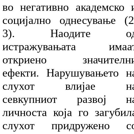
во негативно академско 
социјално однесување (2
3). Наодите о
истражувањата имаа
откриено значителн
ефекти. Нарушувањето н
слухот влијае н
севкупниот развој н
личноста која го загубил
слухот придружено с