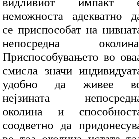
видливиот импакт 
неможноста адекватно д
се приспособат на нивнат
непосредна околина
Приспособувањето во ова
смисла значи индивидуат
удобно да живее в
нејзината непосредн
околина и способност
соодветно да придонесув
во таа околина истата та