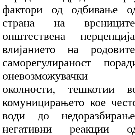
фактори од одбивање о
страна на врсниците
општествена перцепција
влијанието на родовите
саморегулираност порад
оневозможувачки
околности, тешкотии в
комуницирањето кое чест
води до недоразбирање
негативни реакции о