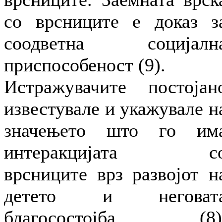
со врсниците е доказ з
соодветна социјалн
приспособеност (9).
Истражувачите постојан
известувале и укажувале н
значењето што го им
интеракцијата с
врсниците врз развојот н
детето и неговат
благосостојба (8)