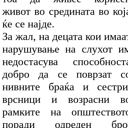
живот во средината во кој
ќе се најде.
За жал, на децата кои имаа
нарушување на слухот и
недостасува способност
добро да се поврзат с
нивните браќа и сестри
врсници и возрасни в
рамките на општествот
поради одреден бро