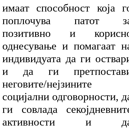
имаат способност која г
поплочува патот з
позитивно и корисн
однесување и помагаат н
индивидуата да ги оствар
и да ги претпостав
неговите/нејзините
социјални одговорности, д
ги совлада секојдневнит
активности и д