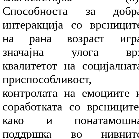
Способноста за добр
интеракција со врсницит
на рана возраст игр
значајна улога вр
квалитетот на социјалнат
приспособливост,
контролата на емоциите 
соработката со врсниците
како и понатамошн
поддршка во нивнит