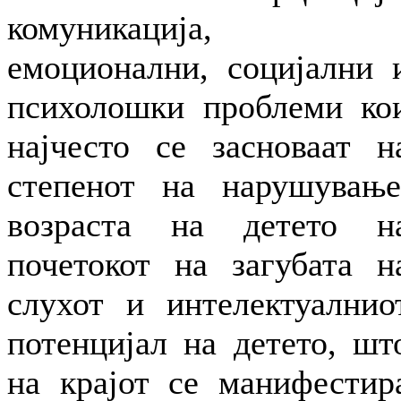
комуникација,
емоционални, социјални 
психолошки проблеми ко
најчесто се засноваат н
степенот на нарушување
возраста на детето н
почетокот на загубата н
слухот и интелектуалнио
потенцијал на детето, шт
на крајот се манифестир