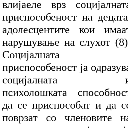
влијаеле врз социјалнат
приспособеност на децата
адолесцентите кои имаа
нарушување на слухот (8)
Социјалната
приспособеност ја одразув
социјалната 
психолошката способнос
да се приспособат и да с
поврзат со членовите н