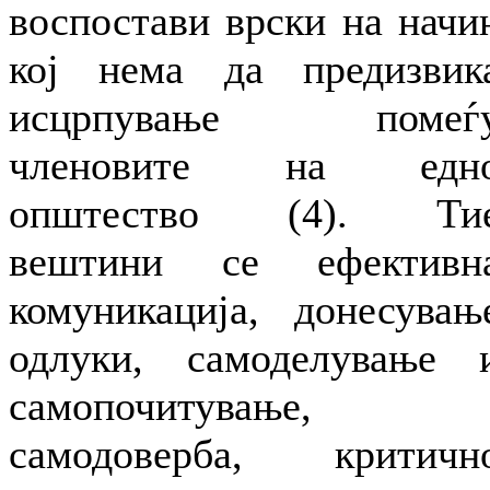
воспостави врски на начи
кој нема да предизвик
исцрпување помеѓ
членовите на едн
општество (4). Ти
вештини се ефективн
комуникација, донесувањ
одлуки, самоделување 
самопочитување,
самодоверба, критичн