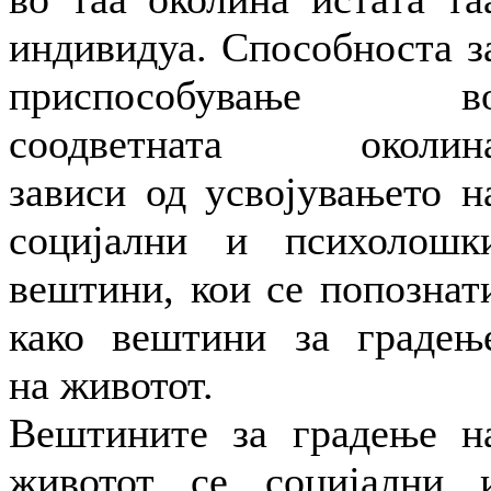
индивидуа. Способноста з
приспособување в
соодветната околин
зависи од усвојувањето н
социјални и психолошк
вештини, кои се попознат
како вештини за градењ
на животот.
Вештините за градење н
животот се социјални 