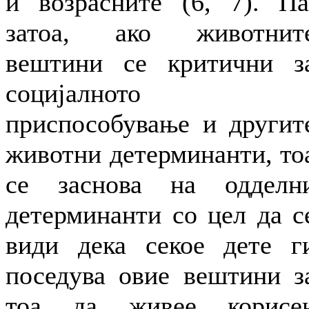
и возрасните (6, 7). Па
затоа, ако животнит
вештини се критични з
социјалното
приспособување и другит
животни детерминанти, то
се заснова на одделн
детерминанти со цел да с
види дека секое дете г
поседува овие вештини з
тоа да живее корисе