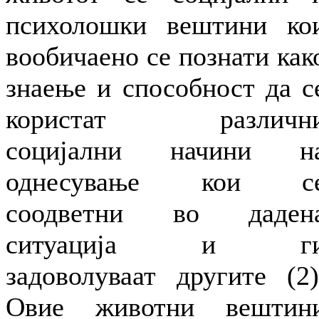
психолошки вештини ко
вообичаено се познати как
знаење и способност да с
користат различн
социјални начини н
однесување кои с
соодветни во даден
ситуација и г
задоволуваат другите (2)
Овие животни вештин