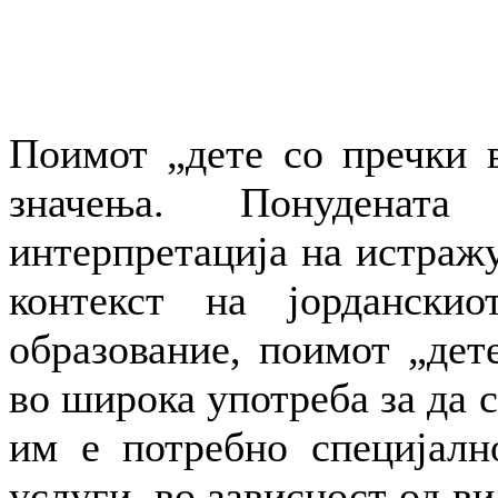
Поимот „дете со пречки в
значења. Понуденат
интерпретација на истражу
контекст на јорданскио
образование, поимот „дете
во широка употреба за да 
им е потребно специјалн
услуги, во зависност од ви