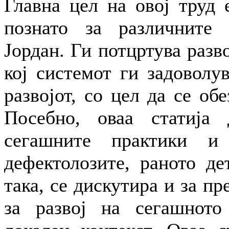
Главна цел на овој труд 
познато за различните 
Јордан. Ги потцртува разв
кој системот ги задоволу
развојот, со цел да се обе
Посебно, оваа статија 
сегашните практики и
дефектолозите, раното де
така, се дискутира и за п
за развој на сегашното