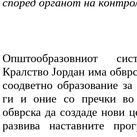
според органот на контрол
Општообразовниот си
Кралство Јордан има обврс
соодветно образование за 
ги и оние со пречки во 
обврска да создаде нови ц
развива наставните про