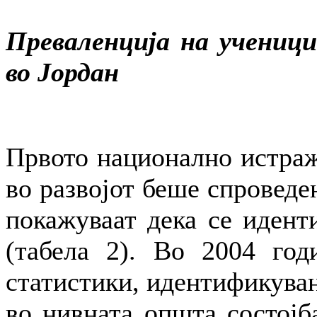
Преваленција на ученици
во Јордан
Првото национално истраж
во развојот беше спроведе
покажуваат дека се идент
(табела 2). Во 2004 год
статистики, идентификуван
во нивната општа состојба