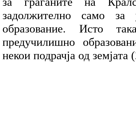
за граѓаните на Кралс
задолжително само за 
образование. Исто так
предучилишно образован
некои подрачја од земјата (