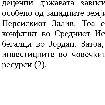
децении државата завис
особено од западните земј
Персискиот Залив. Тоа е
конфликт во Средниот Ист
бегалци во Јордан. Затоа,
инвестициите во човечкит
ресурси (2).