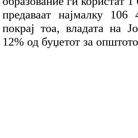
образование ги користат 1 
предаваат најмалку 106 
покрај тоа, владата на Ј
12% од буџетот за општото