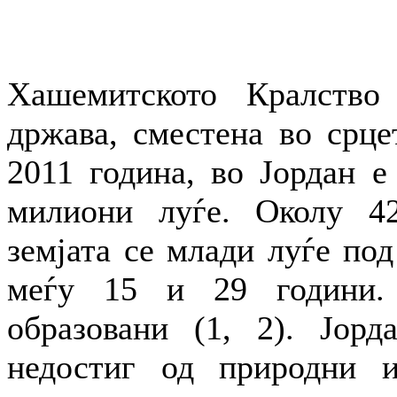
Хашемитското Кралство 
држава, сместена во срце
2011 година, во Јордан е
милиони луѓе. Околу 42
земјата се млади луѓе под
меѓу 15 и 29 години.
образовани (1, 2). Јорд
недостиг од природни и