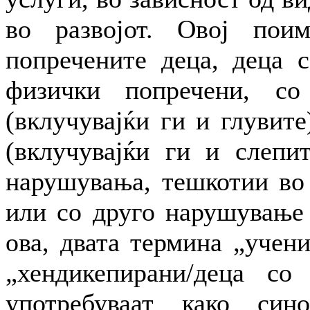
во развојот. Овој пои
попречените деца, деца 
физички попречени, со
(вклучувајќи ги и глувите
(вклучувајќи ги и слепит
нарушувања, тешкотии во 
или со друго нарушување 
ова, двата термина „учен
„хендикепирани/деца со
употребуваат како син