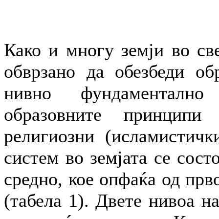
Како и многу земји во све
обврзано да обезбеди обр
нивно фундаментално
образовните принципи
религиозни (исламистичк
систем во земјата се сост
средно, кое опфаќа од прв
(табела 1). Двете нивоа н