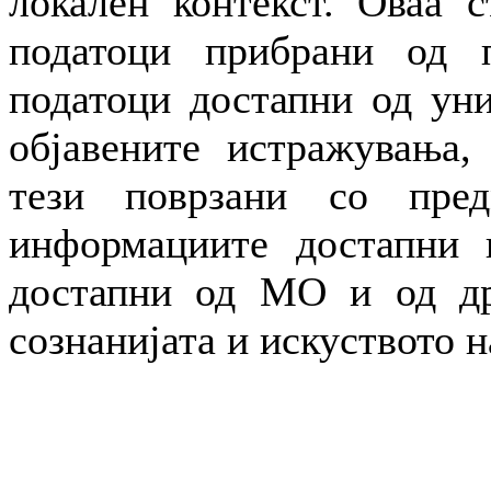
локален контекст. Оваа с
податоци прибрани од п
податоци достапни од уни
објавените истражувања,
тези поврзани со пре
информациите достапни н
достапни од МО и од др
сознанијата и искуството н