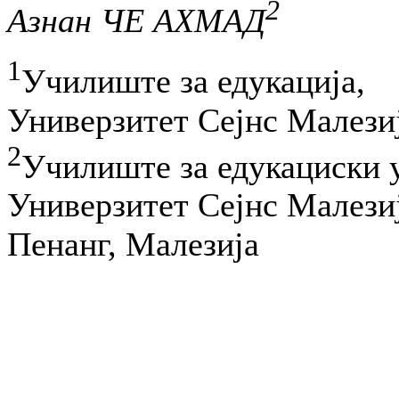
2
Азнан ЧЕ АХМАД
1
Училиште за едукација,
Универзитет Сејнс Малези
2
Училиште за едукациски 
Универзитет Сејнс Малези
Пенанг, Малезија