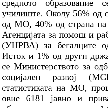
средното образование 
училиште. Околу 56% од о
од МО, 40% од страна на 
Агенцијата за помош и ра
(УНРВА) за бегалците о
Исток и 1% од други држа
се Министерството за одб
социјален развој (МС
статистиката на МО, проц
овие 6181 јавно и прив