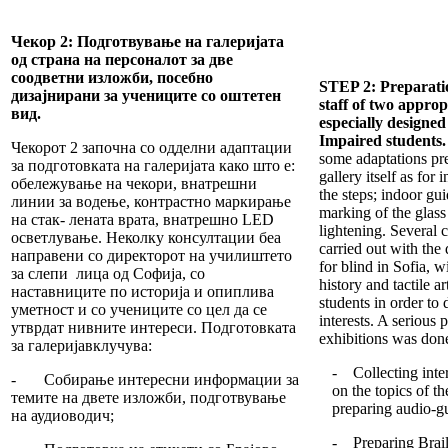
Чекор 2: Подготвување на галеријата
од страна на персоналот за две
соодветни изложби, посебно
STEP 2: Preparatio
дизајнирани за учениците со оштетен
staff of two approp
вид.
especially designed
Impaired students
Чекорот 2 започна со одделни адаптации
some adaptations pre
за подготовката на галеријата како што е:
gallery itself as for
обележување на чекори, внатрешни
the steps; indoor gui
линии за водење, контрастно маркирање
marking of the glas
на стак- лената врата, внатрешно LED
lightening. Several 
осветлување. Неколку консултации беа
carried out with the 
направени со директорот на училиштето
for blind in Sofia, w
за слепи лица од Софија, со
history and tactile a
наставниците по историја и опиплива
students in order to 
уметност и со учениците со цел да се
interests. A serious 
утврдат нивните интереси. Подготовката
exhibitions was done
за галеријавклучува:
- Collecting inter
- Собирање интересни информации за
on the topics of th
темите на двете изложби, подготвување
preparing audio-g
на аудиоводич;
- Preparing Braill