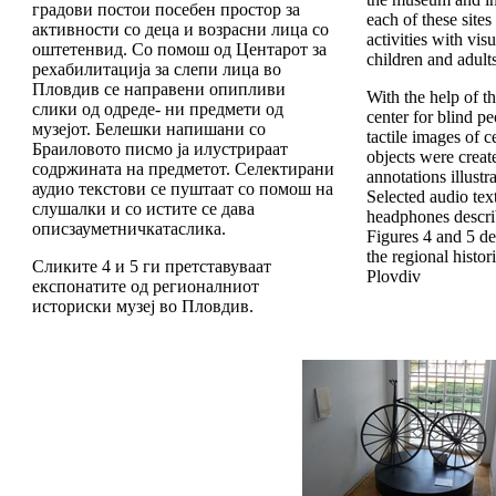
градови постои посебен простор за
each of these sites 
активности со деца и возрасни лица со
activities with vis
оштетенвид. Со помош од Центарот за
children and adults
рехабилитација за слепи лица во
Пловдив се направени опипливи
With the help of t
слики од одреде- ни предмети од
center for blind p
музејот. Белешки напишани со
tactile images of 
Браиловото писмо ја илустрираат
objects were create
содржината на предметот. Селектирани
annotations illustr
аудио текстови се пуштаат со помош на
Selected audio tex
слушалки и со истите се дава
headphones descri
описзауметничкатаслика.
Figures 4 and 5 d
the regional histo
Сликите 4 и 5 ги претставуваат
Plovdiv
експонатите од регионалниот
историски музеј во Пловдив.