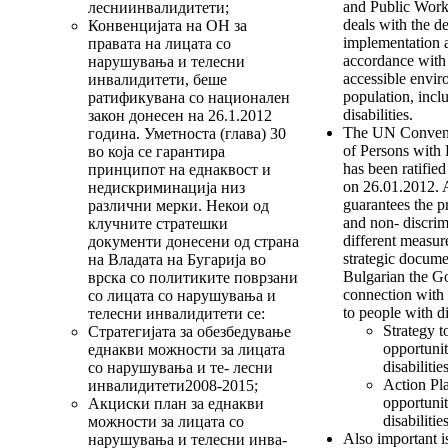
and Public Work
лесниинвалидитети;
deals with the d
Конвенцијата на ОН за
implementation 
правата на лицата со
accordance with 
нарушувања и телесни
accessible envir
инвалидитети, беше
population, incl
ратификувана со национален
disabilities.
закон донесен на 26.1.2012
The UN Convent
година. Уметноста (глава) 30
of Persons with 
во која се гарантира
has been ratifie
принципот на еднаквост и
on 26.01.2012. Ar
недискриминација низ
guarantees the pr
различни мерки. Некои од
and non- discrim
клучните стратешки
different measu
документи донесени од страна
strategic docum
на Владата на Бугарија во
Bulgarian the G
врска со политиките поврзани
connection with t
со лицата со нарушувања и
to people with di
телесни инвалидитети се:
Strategy t
Стратегијата за обезбедување
opportunit
еднакви можности за лицата
disabiliti
со нарушувања и те- лесни
Action Pl
инвалидитети2008-2015;
opportunit
Акциски план за еднакви
disabiliti
можности за лицата со
Also important i
нарушувања и телесни инва-