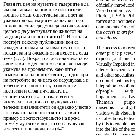
Главната цел на музеите и галериите е да
officially introduce
им овозможат на нивните посетители
World conference, h
коишто имаат оштетувања на видот да
Florida, USA in 20
уживаат во колекциите, да научат и со
forms and includes d
помош на овие средства да им овозможат
components. One of 
целосно да учествуваат во животот на
the
access to art for
заедницата и општеството (1). Исто така
individuals
.
постојат неколку публикации кои се
издадени неодамна на оваа тема што го
The access to museu
покажува и зголемениот интерес на оваа
other public places,
тема (2, 3). Покрај тоа, доминантноста на
exposed, and thus the
овие теми во денешниот социјален модел
Visually Impaired in
укажува на проблемите, како што е
interest to scientist,
неможноста на општеството да одговори
and other specialists
на потребите на лицата со нарушувања и
no doubt that this top
телесни инвалидитети, различните
integral policy of in
препреки и ограничувањата на
ofpeople w
општеството што ги изолира и ги
impairments to all asp
исклучува лицата со нарушувања и
Themain purp
телесни инвалидитети од еднакво учество
museums and galler
во рамките на општеството. Таквиот
visitors with visual
пример е воспоставувањето на врска
its collections, to l
помеѓу музеите и лицата со нарушувања
by this to enable the
и телесни инвалидитети (4-7).
into the life of the
society (1). There ar