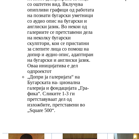
со оштетен вид. Вклучува
опипливи графици од работата
на познати бугарски уметници
со аудио опис на бугарски и
англиски јазик. Во некои од
галериите се претставени дела
на неколку бугарски
скулптори, кои се пристапни
за слепите лица со помош на
допир и аудио опис, адаптиран
на бугарски и англиски јазик.
Оваа иницијатива е дел
одпроектот
„Допри ја галеријата“ на
Бугарската на- ционална
галерија и фондацијата „Гра-
фика“. Сликите 1-3 ги
претставуваат дел од
изложбите, претставени во
„Square 500“.