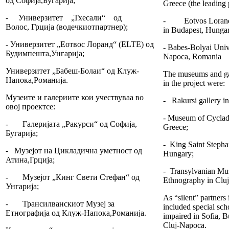
од Софија,Бугарија;
Greece (the leading 
- Универзитет „Тхесали“ од
- Eotvos Lorand 
Волос, Грција (водечкиотпартнер);
in Budapest, Hungar
- Универзитет „Еотвос Лоранд“ (ELTE) од
- Babes-Bolyai Unive
Будимпешта,Унгарија;
Napoca, Romania
Универзитет „Бабеш-Болаи“ од Клуж-
The museums and gal
Напока,Романија.
in the project were:
Музеите и галериите кои учествуваа во
- Rakursi gallery in
овој проектсе:
- Museum of Cycladi
- Галеријата „Ракурси“ од Софија,
Greece;
Бугарија;
- King Saint Steph
- Музејот на Цикладична уметност од
Hungary;
Атина,Грција;
- Transylvanian Mu
- Музејот „Кинг Свети Стефан“ од
Ethnography in Clu
Унгарија;
As “silent” partners 
- Трансилванскиот Музеј за
included special scho
Етнографија од Клуж-Напока,Романија.
impaired in Sofia, 
Cluj-Napoca.