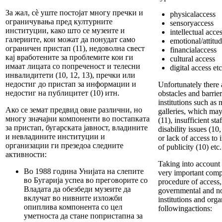
За жал, сè уште постојат многу пречки и
physicalaccess
ограничувања пред културните
sensoryaccess
институции, како што се музеите и
intellectual acce
галериите, кои можат да понудат само
emotional/attitu
ограничен пристап (11), недоволна свест
financialaccess
кај вработените за проблемите кои ги
cultural access
имаат лицата со попреченост и телесни
digital access etc
инвалидитети (10, 12, 13), пречки или
недостиг до пристап за информации и
Unfortunately there 
недостиг на публицитет (10) итн.
obstacles and barrier
institutions such a
Ако се земат предвид овие различни, но
galleries, which may
многу значајни компоненти во постапката
(11), insufficient st
за пристап, бугарската јавност, владините
disability issues (10,
и невладините институции и
or lack of access to
организации ги презедоа следните
of publicity (10) etc.
активности:
Taking into account 
Во 1988 година Унијата на слепите
very important comp
во Бугарија успеа во преговорите со
procedure of access,
Владата да обезбеди музеите да
governmental and n
вклучат во нивните изложби
institutions and orga
опиплива компонента со цел
followingactions:
уметноста да стане попристапна за