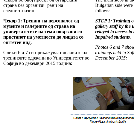
страна беа организи- рани на
Bulgarian side were
следниотначин:
follows:
Чекор 1: Тренинг на персоналот од
STEP 1: Training 
музеите и галериите од страна на
gallery staff by the 
универзитетите на теми поврзани со
relayed to access to 
пристапот на уметноста до лицата со
Impaired students.
оштетен вид.
Photos 6 and 7 show
Слики 6 и 7 ги прикажуваат деловите од
trainings held in Sof
тренинзите одржани во Универзитетот во
December 2015:
Софија во декември 2015 година: