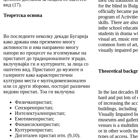
their old traditions 
вид (17).
for the blind in Bulg
officially became par
Теоретска основа
program of Activities
skills. There are al
inthe school educati
students in drama w
Во последните неколку декади Бугарија
visual art, music re
како држава има преземено многу
common form of art, 
активности и има направено многу
visually impaired pe
напори во процесот на зголемување на
пристапот до традиционалните згради,
вклучувајќи ги и културните, за лица со
оштетен вид. Пристапот до музеите и
Theoretical backg
галериите како карактеристични
културни места е мултидимензионален
или со други зборови, постојат различни
видови пристап. Тоа ги вклучува:
In the last decades 
hard and put lots of 
Физичкипристап;
of increasing the acc
Сензоренпристап;
buildings, including 
Интелектуаленпристап;
Visually Impaired In
Емотивенпристап;
museums and gallerie
Финансискипристап;
venues is a multidim
Културенпристап;
or in other words the
Дигитален пристап итн. (9,10).
types of access. The