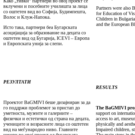
Како „тивки“ партнери во овој проект се
вклучени и посебните училишта за лица
Partners were also 
со оштетен вид во Софија, Будимпешта,
for Education of Vis
Волос и Клуж-Напока.
Children in Bulgari
and the European B
Исто така, партнери беа Бугарската
асоцијација за образование на децата со
оштетен вид од Бугарија, ICEVI – Европа
и Европската унија за слепи.
РЕЗУЛТАТИ
RESULTS
Проектот BaGMIVI беше дизајниран за да
го поддржи проблемот за пристап до
The BaGMIVI pro
уметноста, музеите и галериите –
support on internatio
физички и естетички од страна на децата,
access to art, museu
учениците и возрасните лица со оштетен
physically and aesthe
вид на меѓународно ниво. Главните
Impaired children, s
чекори во овој проект од бугарската
The main steps in th