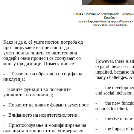
Како и да е, сè уште постои потреба од
про- ширување на пристапот до
уметноста за лицата со оштетен вид
бидејќи овие процеси се соочуваат со
However, there is sti
многу предизвици. Помеѓу нив се:
expand the access to 
impaired, because th
- Развојот на образовна и социјална
many challenges. A
инклузија;
- the development 
- Новите функции во посебните
and social inclusion,
училишта за слепилица;
- the new function
- Порастот на новите форми науметност;
schools for blind,
- Влијанието на новитетехнологии;
- the rise of new f
- Приспособување и модифицирање на
- the impact of ne
околината и концептот на универзален