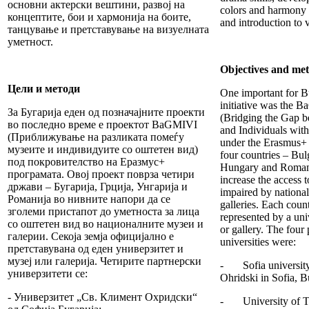
основни актерски вештини, развој на
colors and harmony 
концептите, бои и хармонија на боите,
and introduction to v
танцување и претставување на визуелната
уметност.
Objectives and me
Цели и методи
One important for B
initiative was the 
За Бугарија еден од позначајните проекти
(Bridging the Gap
во последно време е проектот BaGMIVI
and Individuals wit
(Приближување на разликата помеѓу
under the Erasmus+ 
музеите и индивидуите со оштетен вид)
four countries – Bul
под покровителство на Еразмус+
Hungary and Romania
програмата. Овој проект поврза четири
increase the access t
држави – Бугарија, Грција, Унгарија и
impaired by nation
Романија во нивните напори да се
galleries. Each count
зголеми пристапот до уметноста за лица
represented by a un
со оштетен вид во националните музеи и
or gallery. The four 
галерии. Секоја земја официјално е
universities were:
претставувана од еден универзитет и
музеј или галерија. Четирите партнерски
- Sofia university
универзитети се:
Ohridski in Sofia, B
- Универзитет „Св. Климент Охридски“
- University of Th