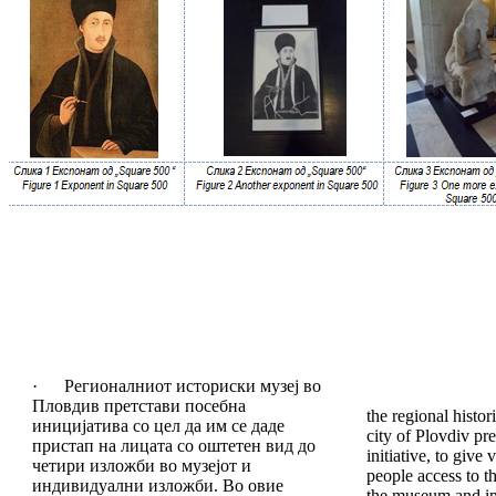
· Регионалниот историски музеј во
Пловдив претстави посебна
the regional histo
иницијатива со цел да им се даде
city of Plovdiv pre
пристап на лицата со оштетен вид до
initiative, to give
четири изложби во музејот и
people access to t
индивидуални изложби. Во овие
the museum and ind