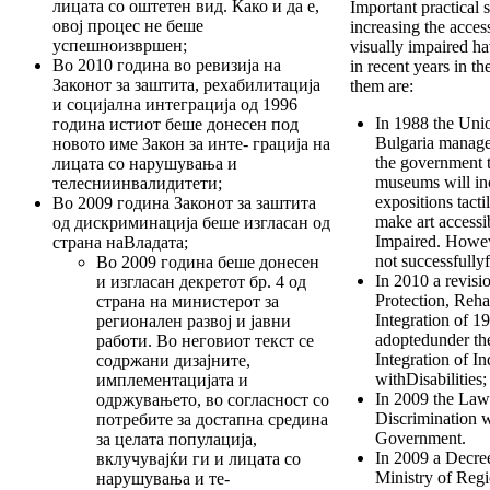
лицата со оштетен вид. Како и да е,
Important practical s
овој процес не беше
increasing the access
успешноизвршен;
visually impaired h
Во 2010 година во ревизија на
in recent years in t
Законот за заштита, рехабилитација
them are:
и социјална интеграција од 1996
In 1988 the Unio
година истиот беше донесен под
Bulgaria manage
новото име Закон за инте- грација на
the government 
лицата со нарушувања и
museums will inc
телесниинвалидитети;
expositions tact
Во 2009 година Законот за заштита
make art accessi
од дискриминација беше изгласан од
Impaired. Howev
страна наВладата;
not successfullyf
Во 2009 година беше донесен
In 2010 a revisi
и изгласан декретот бр. 4 од
Protection, Reha
страна на министерот за
Integration of 1
регионален развој и јавни
adoptedunder th
работи. Во неговиот текст се
Integration of In
содржани дизајните,
withDisabilities;
имплементацијата и
In 2009 the Law 
одржувањето, во согласност со
Discrimination 
потребите за достапна средина
Government.
за целата популација,
In 2009 a Decre
вклучувајќи ги и лицата со
Ministry of Reg
нарушувања и те-