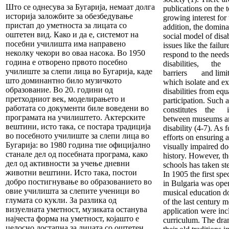
Што се однесува за Бугарија, немаат долга
publications on the 
историја заложбите за обезбедување
growing interest for t
пристап до уметноста за лицата со
addition, the domina
оштетен вид. Како и да е, системот на
social model of disab
посебни училишта има направено
issues like the failur
неколку чекори во оваа насока. Во 1950
respond to the needs
година е отворено првото посебно
disabilities,
училиште за слепи лица во Бугарија, каде
barriers and limita
што доминантно било музичкото
which isolate and e
образование. Во 20. години од
disabilities from equ
претходниот век, моделирањето и
participation. Such
работата со документи биле воведени во
constitutes the
програмата на училиштето. Актерските
between museums an
вештини, исто така, се постара традиција
disability (4-7). As 
во посебното училиште за слепи лица во
efforts on ensuring a
Бугарија: во 1980 година тие официјално
visually impaired do
станале дел од посебната програма, како
history. However, th
дел од активности за учење дневни
schools has taken ste
животни вештини. Исто така, постои
In 1905 the first spe
добро постигнување во образованието во
in Bulgaria was ope
овие училишта за слепите ученици во
musical education d
глумата со кукли. За разлика од
of the last century 
визуелната уметност, музиката останува
application were inc
најчеста форма на уметност, којашто е
curriculum. The dram
целосно достапна за лицата со оштетен