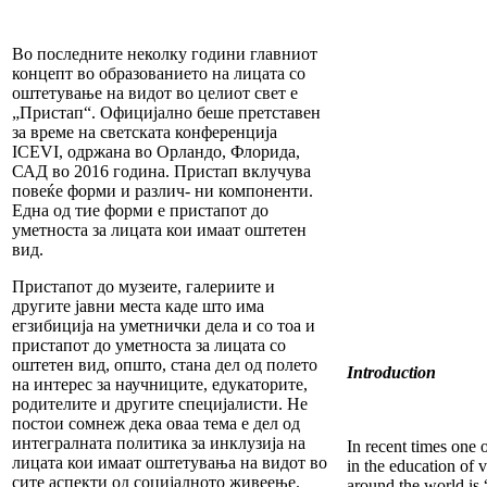
Во последните неколку години главниот
концепт во образованието на лицата со
оштетување на видот во целиот свет е
„Пристап“. Официјално беше претставен
за време на светската конференција
ICEVI, одржана во Орландо, Флорида,
САД во 2016 година. Пристап вклучува
повеќе форми и различ- ни компоненти.
Една од тие форми е пристапот до
уметноста за лицата кои имаат оштетен
вид.
Пристапот до музеите, галериите и
другите јавни места каде што има
егзибиција на уметнички дела и со тоа и
пристапот до уметноста за лицата со
оштетен вид, општо, стана дел од полето
Introduction
на интерес за научниците, едукаторите,
родителите и другите специјалисти. Не
постои сомнеж дека оваа тема е дел од
интегралната политика за инклузија на
In recent times one 
лицата кои имаат оштетувања на видот во
in the education of 
сите аспекти од социјалното живеење.
around the world is 