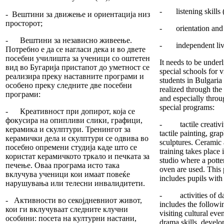
- listening skills 
- Вештини за движење и ориентација низ
просторот;
- orientation and m
- Вештини за независно живеење.
- independent livin
Потребно е да се нагласи дека и во двете
посебни училишта за ученици со оштетен
It needs to be underl
вид во Бугарија пристапот до уметност се
special schools for 
реализира преку наставните програми и
students in Bulgaria 
особено преку следните две посебни
realized through the
програми:
and especially throu
special programs:
- Креативност при допирот, која се
фокусира на опипливи слики, графици,
- tactile creativit
керамика и скулптури. Тренингот за
tactile painting, gra
керамички дела и скулптури се одвива во
sculptures. Ceramic 
посебно опремени студија каде што се
training takes place 
користат керамичкото тркало и печката за
studio where a pott
печење. Оваа програма исто така
oven are used. This
вклучува ученици кои имаат повеќе
includes pupils with 
нарушувања или телесни инвалидитети.
- activities of da
- Активности во секојдневниот живот,
includes the follow
кои ги вклучуваат следните клучни
visiting cultural eve
особини: посета на културни настани,
drama skills, develo