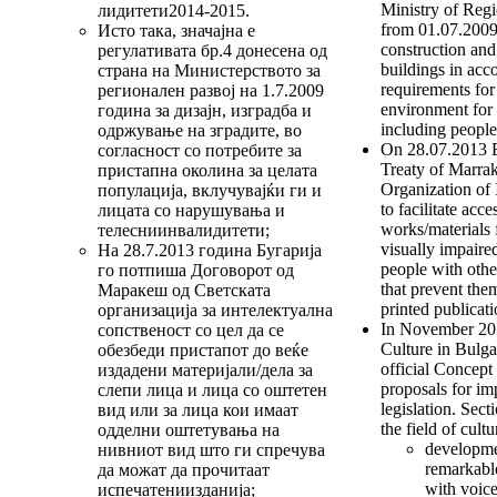
Ministry of Reg
лидитети2014-2015.
from 01.07.2009 
Исто така, значајна е
construction an
регулативата бр.4 донесена од
buildings in acc
страна на Министерството за
requirements for
регионален развој на 1.7.2009
environment for 
година за дизајн, изградба и
including people 
одржување на зградите, во
On 28.07.2013 B
согласност со потребите за
Treaty of Marra
пристапна околина за целата
Organization of 
популација, вклучувајќи ги и
to facilitate acc
лицата со нарушувања и
works/materials 
телесниинвалидитети;
visually impaire
На 28.7.2013 година Бугарија
people with other
го потпиша Договорот од
that prevent the
Маракеш од Светската
printed publicati
организација за интелектуална
In November 201
сопственост со цел да се
Culture in Bulga
обезбеди пристапот до веќе
official Concept
издадени материјали/дела за
proposals for im
слепи лица и лица со оштетен
legislation. Sect
вид или за лица кои имаат
the field of cultu
одделни оштетувања на
developme
нивниот вид што ги спречува
remarkable
да можат да прочитаат
with voice
испечатениизданија;