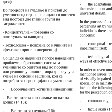
дизајн.
- the adaptations 
the environment and 
Во процесот на гледање и пристап до
universal design.
уметноста од страна на лицата со оштетен
вид постојат две главни групи на
In the process of ac
загриженост:
perceiving art by vi
individuals there ar
- Концептуална – поврзана со
concerns:
оштетувањата навидот;
- conceptual – rela
- Технолошка – поврзана со начините на
impairment itself;
ефективен пристап иперцепција.
- technological – 
Со цел да се надминат погоре наведените
ways of effective ac
проблеми, образовниот систем за
учениците со оштетен вид во посебни
In order to overcom
или редовни училишта, мора да вклучува
mentioned issues, t
учење на основни вештини, кои се
of visually impaired
потребни за перцепцијата на уметноста:
special or in mainst
include the followin
- Вообичаените когнитивнивештини;
for the perception of 
- Вештините за спознавање по пат на
- common cognitiv
допир (14,15);
- tactile skills (14
- Вештини за слушање(16);