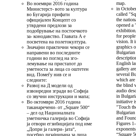
map.
Во ноември 2016 година
in October
Министерст- вото за култура
called "Sq
во Бугарија прифати
the nationa
официјален Концепт со
opened a 
утврдени предлози за
exhibition
подобрување на постоечкото
for people
за- конодавство. Главата А е
vision. It 
посветена на полетокултура.
graphics 
Значајни практични чекори се
Bulgarian 
направени во последните
descriptio
години во поглед на зго-
English la
лемување на пристапот до
gallery ar
уметноста за лица со оштетен
several Bu
вид. Помеѓу нив се и
which are 
следните:
the blind 
Развој на Д модели од
audio desc
извонредни згради во Софија
in Bulgari
со звучни инструкции и мапа;
initiative 
Во октомври 2016 година
"Touch th
таканаречени- от „Square 500“
Bulgarian
– дел од Националната
and Found
уметничка галерија во Софија
Figures 1-
ја отвори егзибицијата под име
exponents,
„Допри ја галери- јата“,
“Square 5
посебно дизајнирана за лица