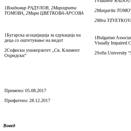
1
Vladimir RADOU
1
Владимир РАДУЛОВ,
2
Маргарита
2
Margarita TOMO
ТОМОВА,
2
Мира ЦВЕТКОВА-АРСОВА
2
Mira TZVETKOV
1Бугарска асоцијација за едукација на
1Bulgarian Associat
деца со оштетување на видот
Visually Impaired C
2Софиски универзитет „Св. Климент
2Sofia University “
Охридски“
Примено: 05.08.2017
Прифатено: 28.12.2017
Вовед