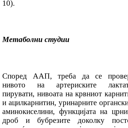
10).
Метаболни студии
Според ААП, треба да се прове
нивото на артериските лактат
пирувати, нивоата на крвниот карнит
и ацилкарнитин, уринарните органски
аминокиселини, функцијата на црни
дроб и бубрезите доколку пост