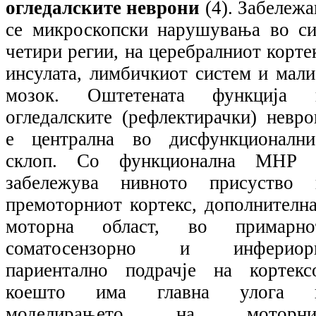
огледалските неврони
(4).
Забележа
се микроскопски нарушувања во си
четири регии, на церебралниот корте
инсулата, лимбичкиот систем и мали
мозок. Оштетената функција 
огледалските (рефлектирачки) невро
е централна во дисфункционални
склоп. Со функционална МНР 
забележува нивното присуство 
премоторниот кортекс, дополнителна
моторна област, во примарно
соматосензорно и инфериор
париентално подрачје на кортексо
коешто има главна улога 
моделирањето на моторни