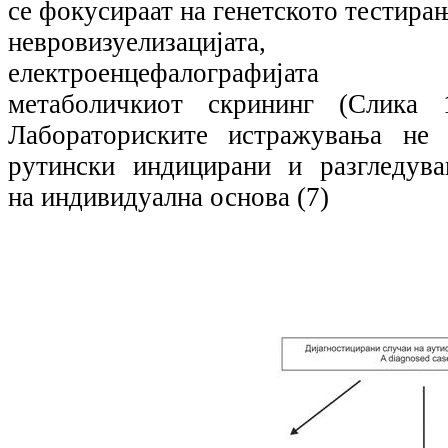
се фокусираат на генетското тестира
невровизуелизацијата,
електроенцефалографијата
метаболичкиот скрининг (Слика 1
Лабораториските истражувања не 
рутински индицирани и разгледува
на индивидуална основа (7)