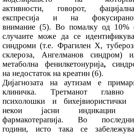
активности, говорот, фацијална
експресија и на фокусирано
внимание (5). Во помалку од 10% 
случаите може да се идентификува
синдроми (т.е. Фрагилен Х, тубероз
склероза, Ангелманов синдром) и
метаболна фенилкетонурија
,
синдр
на недостаток на креатин (6).
Дијагнозата на аутизам е примар
клиничка. Третманот главно
психолошки и бихејвиористички 
некои јасни индикации 
фармакотерапија. Во последни
години, исто така се забележува