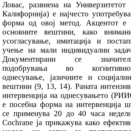
Ловас, развиена на Универзитетот 
Калифорнија) е најчесто употребува
форма од овој метод. Акцентот е 
основните вештини, како внимани
усогласување, имитација и постап
учење на мали индивидуални задач
Документирани се значител
подобрувања во когнитивно
однесување, јазичните и социјални
вештини (9, 13, 14). Раната интензи
интервенција на однесувањето (РИИ
е посебна форма на интервенција ш
се применува 20 до 40 часа неделн
Cochrane ја прикажува како ефектив