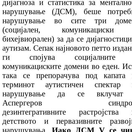
дијагноза и статистика за ментално
нарушување (ДСМ), беше потреб
нарушување во сите три доме
(социјален, комуникациски
бихејвиорален) за да се дијагностиц
аутизам. Сепак најновото петто изда
ги спојува социјалните
комуникациските домени во еден. Ис
така се препорачува под капата 
терминот аутистичен спектар 
нарушување да се вклучат
Аспергеров синдро
дезинтегративните растројства 
детството и первазивните развој
нарушувања.
Иако ДСМ
V
се чи