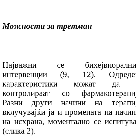
Можности за третман
Најважни се бихејвиорални
интервенции (9, 12). Одреде
карактеристики можат да 
контролираат со фармакотерапиј
Разни други начини на терапиј
вклучувајќи ја и промената на начин
на исхрана, моментално се испитува
(слика 2).