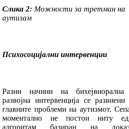
Слика 2:
Можности за третман на
аутизам
Психосоцијални интервенции
Разни начини на бихејвиорална
развојна интервенција се развиени 
главните проблеми на аутизмот. Сепа
моментално не постои ниту ед
алгоритам базиран на доказ