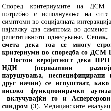
Според критериумите на ДСМ 
потребно е исполнување на сите
симптоми во социјалната интеракција
најмалку два симптома во доменот 
репетитивното однесување.
Сепак, 
смета дека тоа се многу стро
критериуми во споредба со ДСМ
Постои веројатност дека ПРН
НДН (первазивни развој
нарушувања, неспецифицирани 
друг начин) се испуштаат, како
високо функционирачки аутиза
вклучувајќи го и Аспергерови
синдром
(3). Медицинските евалуац