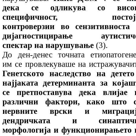
дека се одликува со висо
специфичност, постој
контроверзии во сензитивноста 
дијагностицирање аутистич
спектар на нарушување
(3).
До ден-денес точната етиопатогене
им се провлекуваше на истражувачи
Генетското наследство на детето
најјаката детерминанта за којаш
се претпоставува дека влијае 
различни фактори, како што с
нервните врски и миграциј
дендричката и синаптич
морфологија и функционирањето 