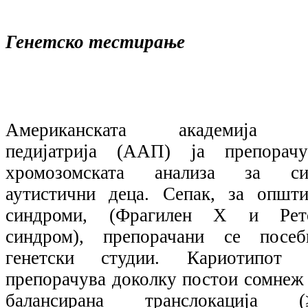
Генетско тестирање
Американската академија 
педијатрија (ААП) ја препорачу
хромозомската анализа за си
аутистични деца. Сепак, за општи
синдроми, (Фрагилен Х и Рет
синдром), препорачани се посеб
генетски студии. Кариотипот 
препорачува доколку постои сомнеж 
балансирана транслокација (