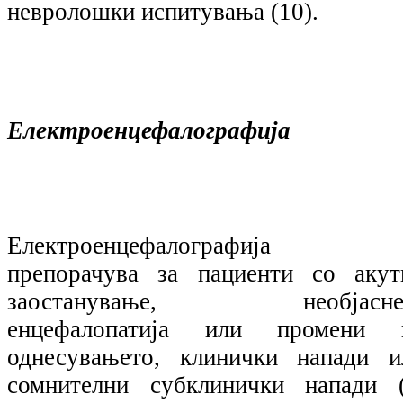
невролошки испитувања (10).
Електроенцефалографија
Електроенцефалографија 
препорачува за пациенти со акут
заостанување, необјасне
енцефалопатија или промени 
однесувањето, клинички напади и
сомнителни субклинички напади (