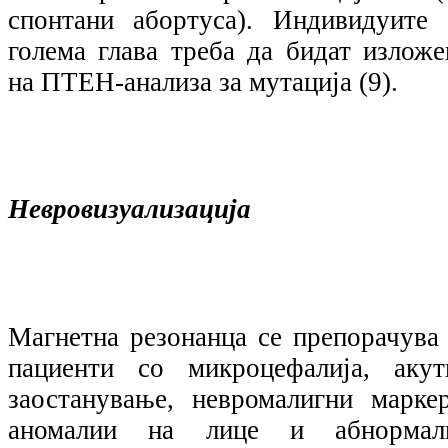
спонтани абортуса). Индивидуите 
голема глава треба да бидат изложе
на ПТЕН-анализа за мутација (9).
Невровизуализација
Магнетна резонанца се препорачува 
пациенти со микроцефалија, акут
заостанување, невромалигни маркер
аномалии на лице и абнормал