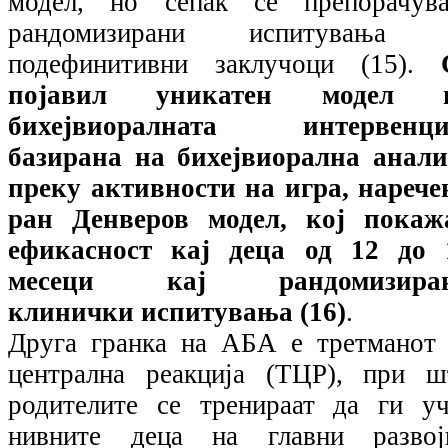
модел, но сепак се препорачува
рандомизирани испитувања 
подефинитивни заклучоци (15).
појавил уникатен модел 
бихејвиоралната интервенци
базирана на бихејвиорална анали
преку активности на игра, нарече
ран Денверов модел, кој покаж
ефикасност кај деца од 12 до 
месеци кај рандомизира
клинички испитувања (16)
.
Друга гранка на АБА е третманот 
централна реакција (ТЦР), при ш
родителите се тренираат да ги уч
нивните деца на главни развој