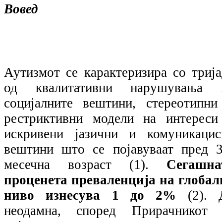
Вовед
Аутизмот се карактеризира со трија
од квалитативни нарушувања 
социјалните вештини, стереотипни
рестриктивни модели на интереси
искривени јазични и комуникацис
вештини што се појавуваат пред 3
месечна возраст (1).
Сегашна
проценета преваленција на глобал
ниво изнесува 1 до 2%
(2).
неодамна, според Прирачникот 