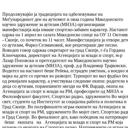
Продолжувајќи ја традицијата на одбележување на
Меѓународниот ден на аутизмот и оваа година Македонското
научно здружение за аутизам (МНЗА) организираше
манифестација која имаше спортско-забавен карактер. Настанот
одржа на 1 април во салата Македонско сонце на ОУ 11 Октом
- Скопје, со почеток во 11 часот. Манифестацијата ја отвори дет
со аутизам, Фариз Селмановиќ, кое рецитираше две песни.
Воведен говор одржаа секретарот на град Скопје, г-ѓа Гордана
Клинчарова, директорот на Агенцијата за млади и спорт, м-р
Лазар Поповски и претседателот на Македонското научно
здружение за аутизам (МНЗА), проф. д-р Владимир Трајковски.
Водител на настанот беше Ребека, естраден уметник, а воедно 
мајка на дете со пречки во развојот. Турнирот во мал фудбал бе
од ревијален карактер, а учествуваа следниве екипи: родители 
деца со аутизам, поранешните ѕвезди на ФК Вардар, екипа на
Агенцијата за спорт и млади на РМ, професорите од МНЗА и
Филозофскиот факултет, Спортско радио, здружението Во мојо
свет, студенти од Институтот за социјална работа и политика и
Град Скопје. Во полуфиналето играа екипите на Агенцијата за
млади и спорт на РМ, здружението Во мојот свет, Спортско рад
и Град Скопје. Во финалниот дел, како победник на натпреваро
беше екипата на Агенцијата за млади и спорт на РМ која
играше со екипата на Спортско радио. Натпреварите се играа п