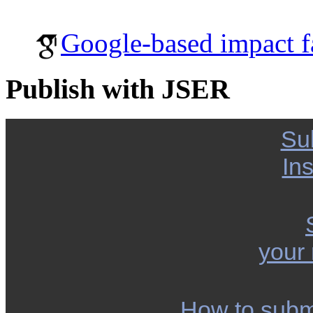
Google-based impact f
Publish with JSER
Su
Ins
your
How to subm