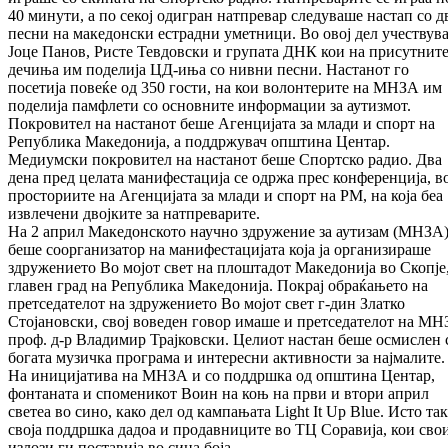
40 минути, а по секој одигран натпревар следуваше настап со д
песни на македонски естрадни уметници. Во овој дел учествув
Јоце Панов, Ристе Тевдовски и групата ДНК кои на присутнит
дечиња им поделија ЦД-иња со нивни песни. Настанот го
посетија повеќе од 350 гости, на кои волонтерите на МНЗА им
поделија памфлети со основните информации за аутизмот.
Покровител на настанот беше Агенцијата за млади и спорт на
Република Македонија, а поддржувач општина Центар.
Медиумски покровител на настанот беше Спортско радио. Два
дена пред целата манифестација се одржа прес конференција, в
просториите на Агенцијата за млади и спорт на РМ, на која беа
извлечени двојките за натпреварите.
На 2 април Македонското научно здружение за аутизам (МНЗА
беше соорганизатор на манифестацијата која ја организираше
здружението Во мојот свет на плоштадот Македонија во Скопје
главен град на Република Македонија. Покрај обраќањето на
претседателот на здружението Во мојот свет г-дин Златко
Стојановски, свој воведен говор имаше и претседателот на МН
проф. д-р Владимир Трајковски. Целиот настан беше осмислен 
богата музичка програма и интересни активности за најмалите.
На иницијатива на МНЗА и со поддршка од општина Центар,
фонтаната и споменикот Воин на коњ на први и втори април
светеа во сино, како дел од кампањата Light It Up Blue. Исто та
своја поддршка дадоа и продавниците во ТЦ Соравија, кои сво
излози ги поставија во сина боја.