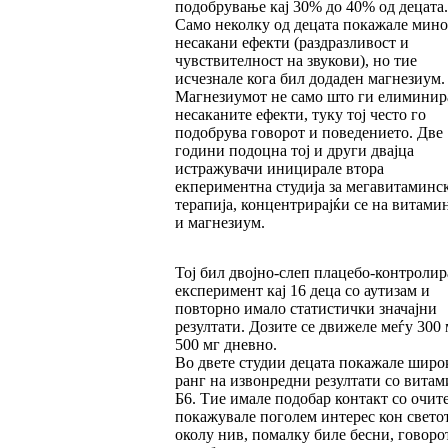
подобрување кај 30% до 40% од децата.
Само неколку од децата покажале мин
несакани ефекти (раздразливост и
чувствителност на звукови), но тие
исчезнале кога бил додаден магнезиум.
Магнезиумот не само што ги елиминир
несаканите ефекти, туку тој често го
подобрува говорот и поведението. Две
години подоцна тој и други двајца
истражувачи иницирале втора
екпериментна студија за мегавитаминс
терапија, концентрирајќи се на витами
и магнезиум.
Тој бил двојно-слеп плацебо-контролир
експеримент кај 16 деца со аутизам и
повторно имало статистички значајни
резултати. Дозите се движеле меѓу 300 
500 мг дневно.
Во двете студии децата покажале широ
ранг на извонредни резултати со витам
Б6. Тие имале подобар контакт со очите
покажувале поголем интерес кон свето
околу нив, помалку биле бесни, говоро