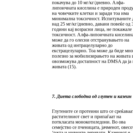
покачува до 10 мг/кг/дневно. Алфа-
липоичната киселина е природен прод
на човечките клетки и заради тоа има
минимална токсичност. Испитуваните 
над 25 мг/кг/дневно, давани повеќе од 
години кај возрасни лица, не покажале
токсичност. Алфа-липоичната киселин
може да го олесни отстранувањето на
живата од интрацелуларно до
екстрацелуларно. Тоа може да биде мно
полезно за мобилизирањето на живата 
овозможува достапност на DMSA да ја 
живата (15).
7. Диета слободна од глутен и казеин
Глутените се протеини што се среќаваа
растителниот свет и припаѓаат на
поткласата монокотиледони. Во ова
семејство се пченицата, јачменот, овесо
‘ржта и нивните деривати. Казеинот е