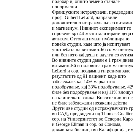
подобар и, општо земено станале
понормални.
Француските истражувачи, предводени
проф. Gilbert LeLord, направиле
дополнително истражување со витами
и магнезиум. Нивниот експеримент го
спровеле врз 44 хоспитализирани деца 
аутизам. Оттогаш имаат публицирано
повеќе студии, каде што ја испитуваат
употребата на витамин-Б6 со магнезиу
или без него кај деца и адулти со аутиза
Во нивните студии даван е 1 грам днев
витамин-Б6 и половина грам магнезиум
LeLord и сор. неодамна ги резимирале
резултатите од 91 пациент, каде што
забележале: кај 14% маркантно
подобрување, кај 33% подобрување, 4
биле без подобрување и кај 11% влошу
на клиничката слика. Во сите нивни ст
не биле забележани несакани дејства.
Други две студии од истражувачките г
во САД, предводени од Thomas Gualtier
сор. на Универзитетот во Северна Кар
и George Ellman и сор. од Сонома,
државната болница во Калифорнија, и