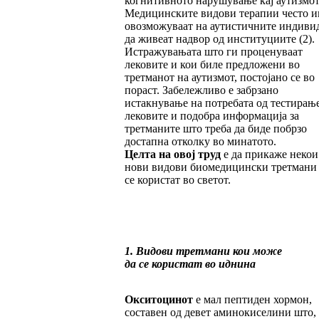
когнитивното нарушување кај аутизмот
Медицинските видови терапии често и
овозможуваат на аутистичните индиви
да живеат надвор од институциите (2).
Истражувањата што ги проценуваат
лековите и кои биле предложени во
третманот на аутизмот, постојано се во
пораст. Забележливо е забрзано
истакнување на потребата од тестирањ
лековите и подобра информација за
третманите што треба да биде побрзо
достапна отколку во минатото.
Целта на овој труд
е да прикаже некои
нови видови биомедицински третмани
се користат во светот.
1. Видови третмани кои може
да се користат во иднина
Окситоцинот
е мал пептиден хормон,
составен од девет аминокиселини што,