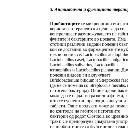
3. Антигабична и фунгицидна терапи
Пробиотиците
се микроорганизми што
користат во терапевтски цели за да го
контролираат размножувањето на габит
фунгите и бактериите во цревата. Има
стотици различни видови полезни бак
кои се достапни во фармацевтските куќ
некои од нив се: Lactobacillus acidophilus
Lactobacillus casei, Lactobacillus bulgaricu
Lactobacillus salivarius, Lactobacillus
termophilus и Lactobacillus plantarum. Др
полезни видови ги вклучуваат:
Bifidobacterium bifidum и Streptoccus fae
(да не се помеша со Streptoccus faecalis, 
патогена бактерија). Овие видови бакт
може да се најдат во различни форми, к
што се суспензии, прашоци, капсули и
таблети. Овие продукти може да помог
во контрола на габите и патогените
бактерии од родот Clostridia во цревнио
тракт. Се препорачува симултана употр
на пробиотиците со фунгицидна терапи