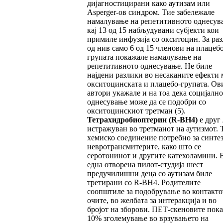
дијагностицирани како аутизам или
Asperger-ов синдром. Тие забележале
намалување на репетитивното однесув
кај 13 од 15 набљудувани субјекти кои
примиле инфузија со окситоцин. За раз
од нив само 6 од 15 членови на плацебо
групата покажале намалување на
репетитивното однесување. Не биле
најдени разлики во несаканите ефекти 
окситоцинската и плацебо-групата. Ов
автори укажале и на тоа дека социјалн
однесување може да се подобри со
окситоцинскиот третман (5).
Тетрахидробиоптерин
(R-BH4)
е друг 
истражуван во третманот на аутизмот. Т
хемиско соединение потребно за синтез
невротрансмитерите, како што се
серотонинот и другите катехоламини. 
една отворена пилот-студија шест
предучилишни деца со аутизам биле
третирани со R-BH4. Родителите
соопштиле за подобрување во контакто
очите, во желбата за интеракција и во
бројот на зборови. ПЕТ-скеновите пок
10% зголемување во врзувањето на