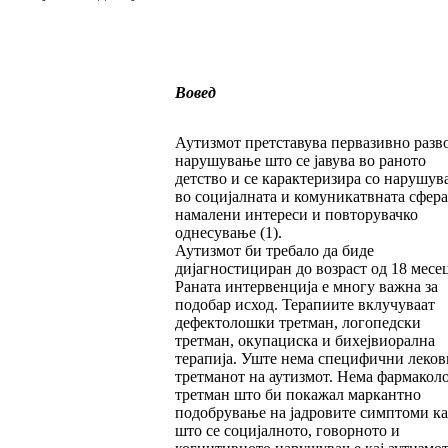
Вовед
Аутизмот претставува первазивно разв
нарушување што се јавува во раното
детство и се карактеризира со нарушув
во социјалната и комуникатвната сфера
намалени интереси и повторувачко
однесување (1).
Аутизмот би требало да биде
дијагностициран до возраст од 18 месе
Раната интервенција е многу важна за
подобар исход. Терапиите вклучуваат
дефектолошки третман, логопедски
третман, окупациска и бихејвиорална
терапија. Уште нема специфични леков
третманот на аутизмот. Нема фармако
третман што би покажал маркантно
подобрување на јадровите симптоми ка
што се социјалното, говорното и