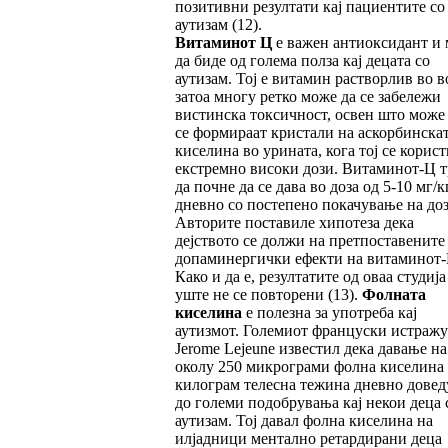
позитивни резултати кај пациентите со
аутизам (12).
Витаминот Ц
е важен антиоксидант и
да биде од голема полза кај децата со
аутизам. Тој е витамин растворлив во в
затоа многу ретко може да се забележи
вистинска токсичност, освен што може
се формираат кристали на аскорбинска
киселина во урината, кога тој се корист
екстремно високи дози. Витаминот-Ц т
да почне да се дава во доза од 5-10 мг/к
дневно со постепено покачување на доз
Авторите поставиле хипотеза дека
дејството се должи на претпоставените
допаминергички ефекти на витаминот-
Како и да е, резултатите од оваа студија
уште не се повторени (13).
Фолната
киселина
е полезна за употреба кај
аутизмот. Големиот француски истражу
Jerome Lejeune известил дека давање на
околу 250 микрограми фолна киселина
килограм телесна тежина дневно довед
до големи подобрувања кај некои деца 
аутизам. Тој давал фолна киселина на
илјадници ментално ретардирани деца