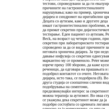
тестови, спроведувани за да ги евалуир
причините на гастроинтестиналните
нарушувања; како на пример, хронична
дијареа и синдромот на иритабилни цре
Децата со аутизам, како и другите деца
имаат гастроинтестинални проблеми, 
да примат секретин при дијагностичко
тестирање. Еден пациент со аутизам, Pe
Beck, на возраст од четири години, пр
секретин при лабораториското тестира
спроведено за да се видат причините за
неговата хронична дијареа. За три неде
давање инфузија со секретин однесува
маркантно му се променило. Peter може
изрече преку 100 зборови, да каже куси
реченици, да одговара на прашањата и 
подобрил контактот со очите. Неговата
дијареа, исто така, се подобрила (8). Во
друга студија се соопштени слични ви
подобрувања на симптоми,
предизвикувајќи интерес за секретинот
можна терапија за аутизмот. Во оваа ст
се укажува дека секретинот може да ја
подобри состојбата со цревната лигави
односно да ја нормализира, со што се