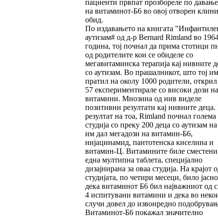
пациенти првпат прозбореле по давање
на витаминот-Б6 во овој отворен клин
обид.
По издавањето на книгата "Инфантиле
аутизам# од д-р Bernard Rimland во 196
година, тој почнал да прима стотици п
од родителите кои се обиделе со
мегавитаминска терапија кај нивните д
со аутизам. Во прашалникот, што тој им
пратил на околу 1000 родители, открил
57 експериментирале со високи дози н
витамини. Мнозина од нив виделе
позитивни резултати кај нивните деца.
резултат на тоа, Rimland почнал голема
студија со преку 200 деца со аутизам на
им дал мегадози на витамин-Б6,
нијацинамид, пантотенска киселина и
витамин-Ц. Витамините биле сместени
една мултипна таблета, специјално
дизајнирана за оваа студија. На крајот о
студијата, по четири месеци, било јасно
дека витаминот Б6 бил најважниот од с
4 испитувани витамини и дека во неко
случи довел до извонредно подобрувањ
Витаминот-Б6 покажал значително