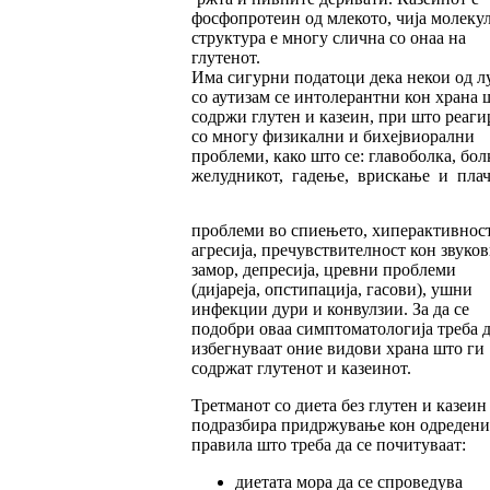
фосфопротеин од млекото, чија молеку
структура е многу слична со онаа на
глутенот.
Има сигурни податоци дека некои од л
со аутизам се интолерантни кон храна 
содржи глутен и казеин, при што реаги
со многу физикални и бихејвиорални
проблеми, како што се: главоболка, бол
желудникот, гадење, врискање и плач
проблеми во спиењето, хиперактивност
агресија, пречувствителност кон звуков
замор, депресија, цревни проблеми
(дијареја, опстипација, гасови), ушни
инфекции дури и конвулзии. За да се
подобри оваа симптоматологија треба д
избегнуваат оние видови храна што ги
содржат глутенот и казеинот.
Третманот со диета без глутен и казеин
подразбира придржување кон одредени
правила што треба да се почитуваат:
диетата мора да се спроведува