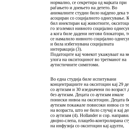
нормално, се секретира од мајката при
раѓањето и доењето на детето. Во
анималните студии било најдено дека то
асоциран со социјалното однесување. 
бил инектиран кај животните, окситоц
го зголемил нивното социјално однесу
а кога биле дадени негови блокатори, 
се намалило нивното социјално однес
и била избегнувана социјалната
интеракција (3).
Податоците кај човекот укажуваат на 
улога на окситоцинот во третманот на
аутистичните симптоми.
Во една студија биле испитувани
концентрациите на окситоцин кај 29 де
со аутизам и 30 изедначени по возраст 
без аутизам. Децата со аутизам имале
пониски нивоа на окситоцин. Децата б
аутизам покажале повисоки нивоа со т
на возраста, што не било случај и кај д
со аутизам (4). Hollander и сор. направи
двојно-слепа, плацебо-контролирана ст
на инфузија со окситоцин кај адулти,