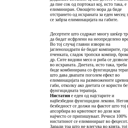
да пие сок од портокал кој, исто така, е
елиминиран. Овошјето мора да биде
отстрането од исхраната за еден месец з
се забрза елиминацијата на габите.
Десертите што содржат многу шеќер тр
да бидат исфрлени на неопределено вр
Во тој случај главни извори на
јагленохидрати ќе бидат компирите, гра
пченката, сладок тропски компир, брок
др. Сите видови месо и риба се дозвол
во исхраната. Диетата, исто така, треба
биде комбинирана со фунгицидна терап
што дава двапати поголем ефект во
елиминацијата на размножените цревн
габи, отколку ако диетата се користи бе
фунгицидната терапија.
Нистатин
е еден од најстарите и
најбезбедни фунгицидни лекови. Негов
безбедност се должи на фактот што тој 
апсорбира во крвотекот во дози кои
најчесто се припишуваат. Речиси 100%
нистатинот се елиминираат во фецесот.
Заради тоа што не влегува во крвта, тој