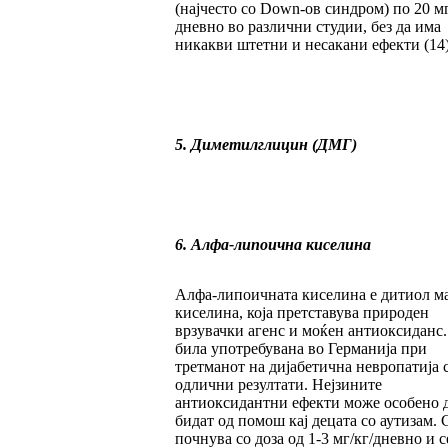
(најчесто со Down-ов синдром) по 20 м
дневно во различни студии, без да има
никакви штетни и несакани ефекти (14)
5. Диметилглицин (ДМГ)
6. Алфа-липоична киселина
Алфа-липоичната киселина е дитиол м
киселина, која претставува природен
врзувачки агенс и моќен антиоксиданс.
била употребувана во Германија при
третманот на дијабетична невропатија 
одлични резултати. Нејзините
антиоксидантни ефекти може особено 
бидат од помош кај децата со аутизам. 
почнува со доза од 1-3 мг/кг/дневно и с