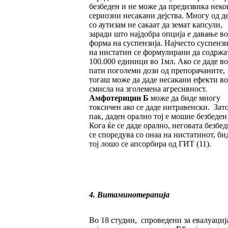
безбеден и не може да предизвика неко
сериозни несакани дејства. Многу од д
со аутизам не сакаат да земат капсули,
заради што најдобра опција е давање во
форма на суспензија. Најчесто суспенз
на нистатин се формулирани да содржа
100.000 единици во 1мл. Ако се даде во
пати поголеми дози од препорачаните,
тогаш може да даде несакани ефекти во
смисла на зголемена агресивност.
Амфотерицин Б
може да биде многу
токсичен ако се даде интравенски. Зато
пак, даден орално тој е мошне безбеден
Кога ќе се даде орално, неговата безбе
се споредува со онаа на нистатинот, би
тој лошо се апсорбира од ГИТ (11).
4. Витаминотерапија
Во 18 студии, спроведени за евалуациј