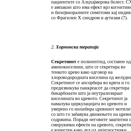
пациентите со Алцхајмерова болест. C
е ампакин што има ефект врз когнитив
и бихејвиоралните симптоми кај инди
со Фрагилен X синдром и аутизам (7).
2.
Хормонска терапија
Секретинот
е полипептид, составен од
аминокиселини, што се секретира во
тенкото црево како одговор на
хлороводородната киселина од желудни
Секретинот се апсорбира во крвта и го
предизвикува панкреасот да секретира
бикарбонати што ја неутрализираат
киселината во цревото. Секретинот ја
намалува циркулацијата во цревото и
умерено го инхибира цревниот мотилит
со што го забавува движењето на цревн
содржина. Поради неговите заштитни 
смирувачки ефекти на цревото, секрет
е користен како дел од дијагностички