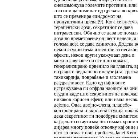
оневозможува големите протеини, или
токсини да поминат од цревата во крвта
што се превенира синдромот на
пропуштливи црева (9). Кога се внесув
терапевтски дози, секретинот се дава
интравенски. Обично се дава во помал
дози во времетраење од шест недели, а 
голема доза се дава единечно. Додека в
некои студии нема извештаи за несака
ефекти, некои други укажуваат дека е
можно јавување на осип по кожата,
генерализирано црвенило на главата, в
и градите веднаш по инфузијата, треска
тахикардија, повраќање и зголемена
раздразливост. Едно од најновите
истражувања ги отфрла наодите на они
студии каде што секретинот не покажа
никаков корисен ефект, или имал неса
дејства. Оваа двојно-слепа, плацебо-
контролирана и вкрстена студија пока
дека секретинот ги подобрува симптом
кај децата со аутизам што имаат хрони
дијареа многу повеќе отколку кај оние 
што го немаат овој проблем. Janet Kern 