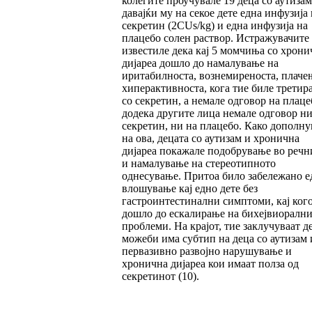
колегите проучувале 19 деца со аутизам
давајќи му на секое дете една инфузија 
секретин (2CUs/kg) и една инфузија на
плацебо солен раствор. Истражувачите
известиле дека кај 5 момчиња со хрони
дијареа дошло до намалување на
иритабилноста, вознемиреноста, плаче
хиперактивноста, кога тие биле третир
со секретин, а немале одговор на плаце
додека другите лица немале одговор ни
секретин, ни на плацебо. Како дополн
на ова, децата со аутизам и хронична
дијареа покажале подобрување во речн
и намалување на стереотипното
однесување. Притоа било забележано е
влошување кај едно дете без
гастроинтестинални симптоми, кај ког
дошло до ескалирање на бихејвиорални
проблеми. На крајот, тие заклучуваат д
можеби има субтип на деца со аутизам
первазивно развојно нарушување и
хронична дијареа кои имаат полза од
секретинот (10).