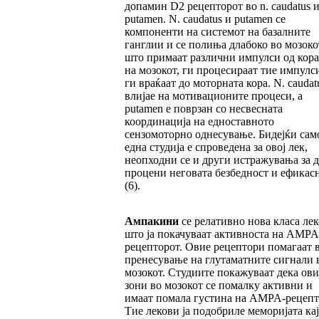
допамин D2 рецепторот во n. caudatus и
putamen. N. caudatus и putamen се
компоненти на системот на базалните
ганглии и се полиња длабоко во мозоко
што примаат различни импулси од кора
на мозокот, ги процесираат тие импулс
ги враќаат до моторната кора. N. caudat
влијае на мотивационите процеси, а
putamen е поврзан со несвесната
координација на едноставното
сензомоторно однесување. Бидејќи сам
една студија е спроведена за овој лек,
неопходни се и други истражувања за д
процени неговата безбедност и ефикас
(6).
Ампакини
се релативно нова класа ле
што ја покачуваат активноста на AMPA
рецепторот. Овие рецептори помагаат 
пренесување на глутаматните сигнали 
мозокот. Студиите покажуваат дека ови
зони во мозокот се помалку активни и
имаат помала густина на AMPA-рецепт
Тие лекови ја подобриле меморијата кај