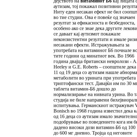
дејството на
витаминот Б6
кај лицата 
аутизам, тој покажал позитивни резулта
Ниту еден несакан ефект не бил соопш
во тие студии. Ова е повеќе од значаен
резултат за ефикасноста и безбедноста,
особено ако се знае дека другите леков
се даваат кај аутизмот покажале
неконзистентни резултати и имале ризи
несакани ефекти. Истражувањата за
употребата на витаминот Б6 почнале во
тите години од минатиот век. Во 1966
година двајца британски невролози - A.
Heeley и G.E. Roberts – соопштиле дека 
11 од 19 деца со аутизам нашле абнорм
метаболити во урината при употребата
триптофански тест. Давајќи им по 30 м
таблета витамин-Б6 дошло до
нормализирање на нивната урина. Во т
студија не биле направени бихејвиорал
испитувања. Германскиот истражувач V
Bonisch во 1968 година известил дека к
од 16 деца со аутизам имало значителн
подобрување во поведението кога им б
дадено високи дози витамин-Б6 од 100
до 600 мг дневно. Тројца од неговите