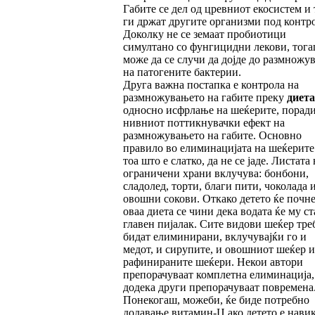
Габите се дел од цревниот екосистем и 
ги држат другите организми под контро
Доколку не се земаат пробиотици
симултано со фунгицидни лекови, тог
може да се случи да дојде до размножу
на патогените бактерии.
Друга важна постапка е контрола на
размножувањето на габите преку
диета
односно исфрлање на шеќерите, порад
нивниот поттикнувачки ефект на
размножувањето на габите. Основно
правило во елиминацијата на шеќерите 
тоа што е слатко, да не се јаде. Листата 
ограничени храни вклучува: бонбони,
сладолед, торти, благи пити, чоколада 
овошни сокови. Откако детето ќе почне
оваа диета се чини дека водата ќе му ст
главен пијалак. Сите видови шеќер тре
бидат елиминирани, вклучувајќи го и
медот, и сирупите, и овошниот шеќер и
рафинираните шеќери. Некои автори
препорачуваат комплетна елиминација,
додека други препорачуваат повремена
Понекогаш, можеби, ќе биде потребно
додавање витамин-Ц ако детето е нави