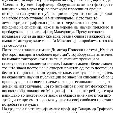
Солла и Еугене Гарфиелд. Зборуваше за импакт факторот 
влијание како мерка која го покажува просечниот број на
цитирања на научните публикации во научните списанија како
за негово пресметување и манипулирање. Исто така тој
демонстрира и графички прикази за мерењето на научниот
придонес на списанија како и за мерење на научен придонес 
пребарувања на списанија од Македонија. Преку неговото
предавање успеа да прикаже една реална слика за важноста на
импакт факторот, каде се наоѓа Македонија и проблемите со ко
таа се соочува.
Потоа свое излагање имаше Димитар Попоски на тема „Импак
факторот наспроти слободен пристап“. Тој зборуваше за значењ
на импакт факторот како и за финансиските трошоци за
стекнување на соодветно знаење. Главниот акцент беше ставен
тоа што значи постоење на отворен пристап односно постоење 
бесплатен пристап на интернет, читање, симнување и користењ
на објавените научни публикации во значајни списанија сè со ц
проширување на своето знаење како професионалци во својот
домен на истражувања. Тој го потенцира и импакт факторот во
високото образование во Македонија што и како треба да се пр
напишано во постоечкиот закон за образование како и тоа што
треба да се преземе за овозможување на овој слободен пристап 
потребата на науката.
На крај своја презентација имаше проф. д-р Владимир Трајковс