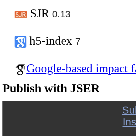
SJR
0.13
h5-index
7
Google-based impact f
Publish with JSER
Su
Ins