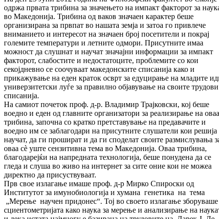
одржа првата трибина за значењето на импакт факторот за наук
во Македонија. Трибина од ваков значаен карактер беше
организирана за првпат во нашата земја и затоа го привлече
вниманието и интересот на значаен број посетители и покрај
големите температури и летните одмори. Присутните имаа
можност да слушнат и научат значајни информации за импакт
факторот, слабостите и недостатоците, проблемите со кои
секојдневно се соочуваат македонските списанија како и
прикажување на еден краток осврт за едуцирање на младите и
универзитетски луѓе за правилно објавување на своите трудови
списанија.
На самиот почеток проф. д-р. Владимир Трајковски, кој беше
воедно и еден од главните организатори за реализирање на ова
трибина, започна со кратко претставување на предавачите и
воедно им се заблагодари на присутните слушатели кои решија
научат, да ги прошират и да ги споделат своите размислувања з
оваа сè уште сензитивна тема во Македонија. Оваа трибина,
благодарејќи на напредната технологија, беше понудена да се
гледа и слуша во живо на интернет за сите оние кои не можеа
директно да присуствуваат.
Прв свое излагање имаше проф. д-р Мирко Спироски од
Институтот за имунобиологија и хумана генетика на тема
„Мерење научен придонес“. Тој во своето излагање зборуваше
сциентометријата како наука за мерење и анализирање на наука
и дека истата најмногу е базирана на трудовите на Дарек Ј. Де