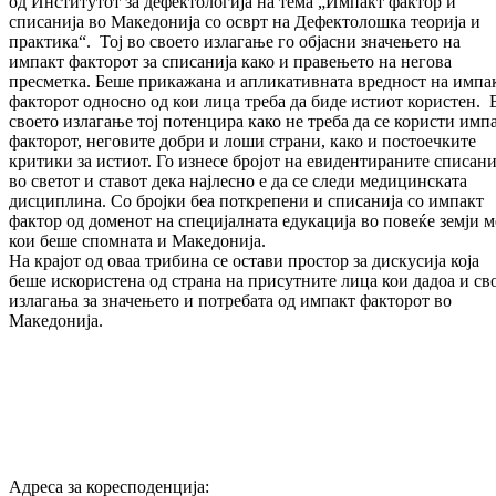
од Институтот за дефектологија на тема „Импакт фактор и
списанија во Македонија со осврт на Дефектолошка теорија и
практика“. Тој во своето излагање го објасни значењето на
импакт факторот за списанија како и правењето на негова
пресметка. Беше прикажана и апликативната вредност на импа
факторот односно од кои лица треба да биде истиот користен. 
своето излагање тој потенцира како не треба да се користи имп
факторот, неговите добри и лоши страни, како и постоечките
критики за истиот. Го изнесе бројот на евидентираните списани
во светот и ставот дека најлесно е да се следи медицинската
дисциплина. Со бројки беа поткрепени и списанија со импакт
фактор од доменот на специјалната едукација во повеќе земји м
кои беше спомната и Македонија.
На крајот од оваа трибина се остави простор за дискусија која
беше искористена од страна на присутните лица кои дадоа и св
излагања за значењето и потребата од импакт факторот во
Македонија.
Адреса за коресподенција: