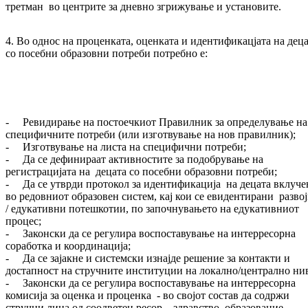
третман во центрите за дневно згрижување и установите.
4. Во однос на проценката, оценката и идентификацјата на дец
со посебни образовни потреби потребно е:
- Ревидирање на постоечкиот Правилник за определување на
специфичните потреби (или изготвување на нов правилник);
- Изготвување на листа на специфични потреби;
- Да се дефинираат активностите за подобрување на
регистрацијата на децата со посебни образовни потреби;
- Да се утврди протокол за идентификација на децата вклуче
во редовниот образовен систем, кај кои се евидентирани разво
/ едукативни потешкотии, по започнувањето на едукативниот
процес;
- Законски да се регулира воспоставување на интерресорна
соработка и координација;
- Да се зајакне и системски изнајде решение за контакти и
достапност на стручните институции на локално/централно ни
- Законски да се регулира воспоставување на интерресорна
комисија за оценка и проценка - во својот состав да содржи
стручни лица од соодветен ресор – здравство, образование,