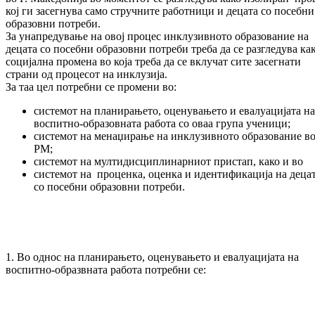
кој ги засегнува само стручните работници и децата со посебни
образовни потреби.
За унапредување на овој процес инклузивното образование на
децата со посебни образовни потреби треба да се разгледува ка
социјална промена во која треба да се вклучат сите засегнати
страни од процесот на инклузија.
За таа цел потребни се промени во:
системот на планирањето, оценувањето и евалуацијата на
воспитно-образовната работа со оваа група ученици;
системот на менаџирање на инклузивното образование в
РМ;
системот на мултидисциплинарниот пристап, како и во
системот на проценка, оценка и идентификација на деца
со посебни образовни потреби.
1. Во однос на планирањето, оценувањето и евалуацијата на
воспитно-образвната работа потребни се: