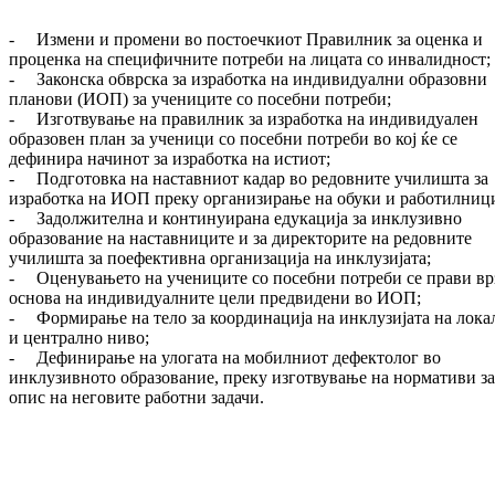
- Измени и промени во постоечкиот Правилник за оценка и
проценка на специфичните потреби на лицата со инвалидност;
- Законска обврска за изработка на индивидуални образовни
планови (ИОП) за учениците со посебни потреби;
- Изготвување на правилник за изработка на индивидуален
образовен план за ученици со посебни потреби во кој ќе се
дефинира начинот за изработка на истиот;
- Подготовка на наставниот кадар во редовните училишта за
изработка на ИОП преку организирање на обуки и работилниц
- Задолжителна и континуирана едукација за инклузивно
образование на наставниците и за директорите на редовните
училишта за поефективна организација на инклузијатa;
- Оценувањето на учениците со посебни потреби се прави вр
основа на индивидуалните цели предвидени во ИОП;
- Формирање на тело за координација на инклузијата на лока
и централно ниво;
- Дефинирање на улогата на мобилниот дефектолог во
инклузивното образование, преку изготвување на нормативи за
опис на неговите работни задачи.