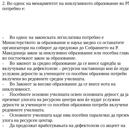
2. Во однос на менаџментот на инклузивното образование во 
потребно е:
- Во однос на законската легислатива потребно е
Министерството за образование и наука заедно со останатите
организатори на собирот да предложи до Собранието на Р.
Македонија закон за инклузивно образование или посебна глав
во постоечкиот закон за образование.
- Во законот за средно образование да се внесе одредба за
вклучување на дефектолози – ресурсни наставници кои ќе нуда
услужни дејности за учениците со посебни образовни потреби
вклучени во редовните средни училишта.
- Во Законот за високо образование да се внесе нота на
инклузивност.
- Посебните основни училишта освен основната дејност да ја
преземат улогата на ресурсни центри кои ќе нудат услужни
дејности за учениците со посебни образовни потреби вклучени
редовните училишта.
- Основните училишта каде има посебни паралелки да презе
улога на ресурсен центар.
- Да продолжат вработувањата на дефектолози со акцент на