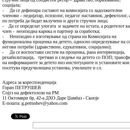
социјала;
- Да се дефинира составот на комисијата со задолжителни
членови – педијатар, психолог, педагог наставник, дефектолог, 
по потреба да бидат вклучени и други стручни лица;
- Да се определат улогата и задачите на истата, а родителот к
член - неопходна карика и партнер за соработка;
- Неопходно е изготвување од страна на Комисијата на
функционална проценка на детето, односно определување на с
негови потреби (здравствени, едукативни, социјални);
- Да се воспостави систем на проценка, рана интервенција,
рехабилитација, третман и следење на детето со ПОП; трансф
на информациите за детето низ институциите и установите кои
посетува предучилишна установа, училиште и сл.
Адреса за кореспонденција
Горан ПЕТРУШЕВ
Сојуз на дефектолози на РМ
11 Октомври бр. 42-а ДХО Даре Џамбаз - Скопје
E-пошта: g.petrushev@yahoo.com