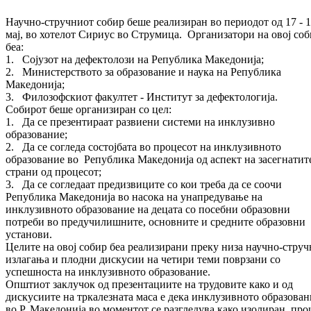
Научно-стручниот собир беше реализиран во периодот од 17 - 
мај, во хотелот Сириус во Струмица. Организатори на овој со
беа:
1. Сојузот на дефектолози на Република Македонија;
2. Министерството за образование и наука на Република
Македонија;
3. Филозофскиот факултет - Институт за дефектологија.
Собирот беше организиран со цел:
1. Да се презентираат развиени системи на инклузивно
образование;
2. Да се согледа состојбата во процесот на инклузивното
образование во Република Македонија од аспект на засегнатит
страни од процесот;
3. Да се согледаат предизвиците со кои треба да се соочи
Република Македонија во насока на унапредување на
инклузивното образование на децата со посебни образовни
потреби во предучилишните, основните и средните образовни
установи.
Целите на овој собир беа реализирани преку низа научно-стру
излагања и плодни дискусии на четири теми поврзани со
успешноста на инклузивното образование.
Општиот заклучок од презентациите на трудовите како и од
дискусиите на тркалезната маса е дека инклузивното образован
во Р. Македонија во моментот се разгледува како изолиран про