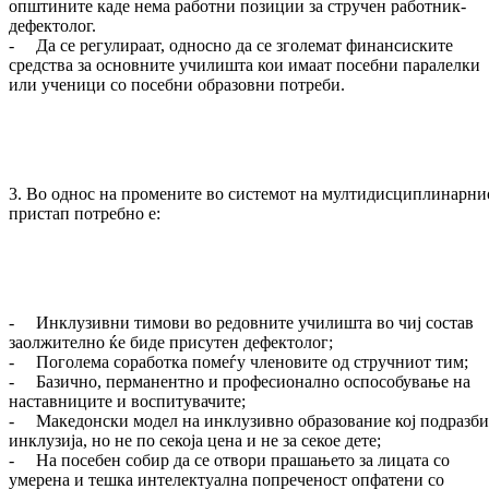
општините каде нема работни позиции за стручен работник-
дефектолог.
- Да се регулираат, односно да се зголемат финансиските
средства за основните училишта кои имаат посебни паралелки
или ученици со посебни образовни потреби.
3. Во однос на промените во системот на мултидисциплинарни
пристап потребно е:
- Инклузивни тимови во редовните училишта во чиј состав
заолжително ќе биде присутен дефектолог;
- Поголема соработка помеѓу членовите од стручниот тим;
- Базично, перманентно и професионално оспособување на
наставниците и воспитувачите;
- Македонски модел на инклузивно образование кој подразби
инклузија, но не по секоја цена и не за секое дете;
- На посебен собир да се отвори прашањето за лицата со
умерена и тешка интелектуална попреченост опфатени со