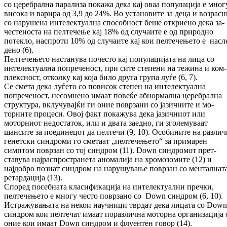
со церебрална па­ра­ли­за покажа дека кај оваа популација е мно­г
висока и варира од 3,9 до 24%. Во ус­та­но­ви­те за деца и возрас
со нарушена ин­те­лек­туална способност беше откриено дека за­
честеноста на пелтечење кај 18% од слу­чаи­те е од природно
потекло, наспроти 10% од случаите кај кои пелтечењето е на­сл
де­но (6).
Пелтечењето настанува почесто кај по­пу­ла­ци­јата на лица со
интелектуална попре­че­ност, при сите степени на тежина и ком­
плекс­ност, отколку кај која било друга група луѓе (6, 7).
Се смета дека луѓето со повисок степен на ин­телектуална
попреченост, несомнено има­ат повеќе абнормална церебрална
структура, вклу­чувајќи ги оние поврзани со јазичните и мо­
торните процеси. Овој факт покажува дека јазичниот или
моторниот недостаток, или и двата заедно, ги зголемуваат
шансите за поединецот да пелтечи (9, 10). Особините на разли
генетски синдроми го сметаат „пел­те­чењето“ за примарен
симптом по­вр­зан со тој синдром (11). Down син­дромот прет­
ставува најраспространета ано­ма­ли­ја на хро­мозомите (12) и
најдобро познат син­дром на нарушување поврзан со мен­тал­на­т
ре­тар­дација (13).
Според посебната класификација на ин­те­лек­туални пречки,
пелтечењето е многу често поврзано со Down синдром (6, 10).
Истражувањата на некои научници твр­дат дека лицата со Down
синдром кои пел­течат имаат поразлична моторна ор­га­ни­за­ци­ја 
оние кои имаат Down синдром и флуентен говор (14).