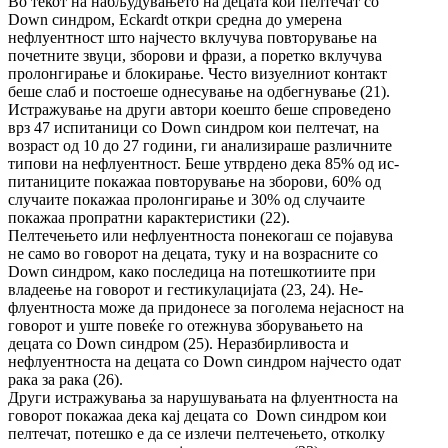
Во текот на набљудувањето на децата кои пе­лтечат со
Down синдром, Eckardt откри сред­на до умерена
нефлуентност што нај­чес­то вклучува повторување на
почетните звуци, збо­рови и фрази, а поретко вклучува
про­лон­ги­ра­ње и блокирање. Често визуелниот кон­такт
беше слаб и постоеше однесување на од­бегнување (21).
Истражување на други автори коешто беше спро­ведено
врз 47 испитаници со Down син­дром кои пелтечат, на
возраст од 10 до 27 го­дини, ги анализираше различните
типови на не­флуентност. Беше утврдено дека 85% од ис­
пи­та­ниците покажаа повторување на зборови, 60% од
случаите покажаа пролонгирање и 30% од случаите
покажаа пропратни ка­рак­те­рис­тики (22).
Пелтечењето или нефлуентноста понекогаш се по­ја­вува
не само во говорот на децата, туку и на возрасните со
Down синдром, како пос­ле­ди­ца на потешкотиите при
владеење на го­во­рот и гестикулацијата (23, 24). Не­
флуент­нос­та може да придонесе за поголема не­јас­ност на
го­ворот и уште повеќе го отежнува збо­ру­ва­ње­то на
децата со Down синдром (25). Не­раз­бир­ливоста и
нефлуентноста на де­ца­та со Down синдром најчесто одат
рака за ра­ка (26).
Други истражувања за нарушувањата на флуент­носта на
говорот покажаа дека кај де­ца­та со Down синдром кои
пелтечат, по­теш­ко е да се излечи пелтечењето, отколку