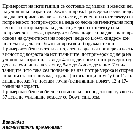
Примерокот на испитаници се состоеше од маш­ки и женски де
на училишна возраст со Down синдром. Примерокот беше по­де­
на два потпримерока во зависност од сте­пе­нот на интелектуалн
попреченост: пот­при­мерок на деца со лесна интелектуална по­п
ченост и потпримерок на деца со умерена ин­телектуална
попреченост. Потоа, при­ме­ро­кот беше поделен на две групи вр
основа на флуен­тноста на говорот: деца со Down син­дром кои
пелтечат и деца со Down син­дром кои зборуваат течно.
Примерокот беше исто така поделен на два потпримерока во за
вис­ност од возраста на испитаниците: пот­при­мерок од деца на
училишна возраст од 1-во до 4-то одделение и потпримерок од
деца на училишна возраст од 5-то до 8-мо одделение. Ис­пи­
таниците исто така беа поделени на два пот­примерока и според
нивната старост: по­мла­да група (испитаници помеѓу 6 и 11-го­
диш­на возраст) и постара група (испитаници по­­меѓу 12 и 17-
годишна возраст).
При­мерокот беше добиен со помош на ло­го­пед­ско оценување н
37 деца на училишна воз­раст со Down синдром.
Варијабли
Анамнестички променливи: