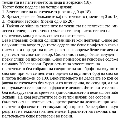
тежината на пелтечењето за де­ца и возрасни (18).
Тестот беше поделен во четири делови:
1. Зачестеност на пелтечењето (поени од 0 до 18),
2. Времетраење на блокадите кај пелтечењето (поени од 0 до 18)
3. Физички гестови (поени од 0 до 20),
4. Табели со збир на степените на тежината на пелтечењето; мн
лесен степен; лесен степен
;
умерен степен
;
висок степен на
пелтечење;
многу висок степен на пелтечење.
Беа направени снимки од испитаниците кои пел­течат. Секое де
на училишна возраст до тре­то одделение беше прифатено како 
пис­ме­но, и поради тоа примерокот на говорење бе­ше снимен с
при текот на спонтан говор. Спон­таниот говор беше изнуден
преку слики од прирачник. Секој примерок на говорење со­др­ж
најмалку 200 слогови. Вредностите за за­­честеноста на
пелтечењето беа собрани на след­ниот начин: бројот на вкупнит
слогови при кои се пелтечи поделен со вкупниот број на слого
и потоа помножен со 100. Вре­ме­трае­ње­то на деловите во кои се
јавува пел­те­че­ње­то беа мерени со штоперица, во секунди, а при
оценувањето се користеа најдолгите де­ло­ви. Физичките гестов
беа набљудувани за вре­ме на аудиоснимањето и веднаш беа за­б
ле­жа­ни. На крај резултатите за сите три де­ло­ви беа собрани
(зачестеност на пелтечењето, вре­ме­траење на деловите при кои 
пелтечи и фи­зичките гестикулации) и притоа беше до­би­ен вку
резултат на тежината на пелтечење. Про­центот на тежината на
пелтечењето беше пре­творен во поени.