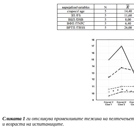
С
ликата 1
ги отсликува променливите тежина на пелтечење
и возраста на испитаниците.