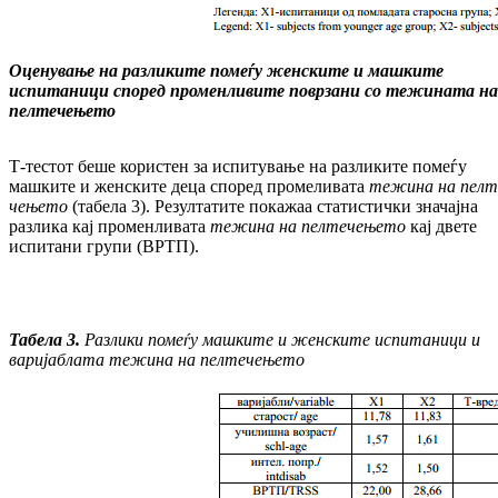
Оценување на разликите помеѓу жен
ски
те и машките
испитаници според про
менливите поврзани со тежината на
пелтечењето
Т-тестот беше користен за испитување на раз­ликите помеѓу
машките и женските деца спо­ред промеливата
тежина на пел
т
че
ње
то
(табела 3). Резултатите покажаа ста­тис­тич­ки значајна
разлика кај променливата
те­жи­на на пелтечењето
кај двете
испитани гру­пи (ВРТП).
Табела 3.
Разлики помеѓу машките и жен­ски­те испитаници и
варијаблата тежина на пел­те­че­ње­то