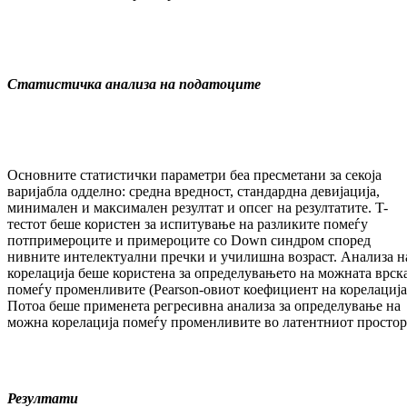
Статистичка анализа на податоците
Основните статистички параметри беа прес­ме­та­ни за секоја
варијабла одделно: средна вред­ност, стандардна девијација,
минимален и мак­си­мален резултат и опсег на резултатите. T-
тестот беше користен за испитување на раз­ли­ки­те помеѓу
потпримероците и при­ме­ро­ци­те со Down синдром според
нивните ин­те­лек­туални пречки и училишна возраст. Анализа н
корелација беше користена за оп­ре­де­лу­ва­ње­то на можната врск
помеѓу променливите (Pearson-овиот коефициент на корелација
По­тоа беше применета регресивна анализа за оп­ре­делување на
можна корелација помеѓу про­мен­лив­ите во латентниот простор
Резултати