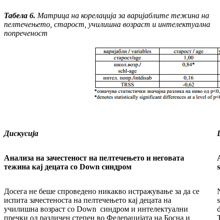
Табела 6.
Матрица на корелација за вари­јаб­ли­те тежина на
пелтечењето, старост, учи­лиш­на возраст и интелектуална
попреченост
Дискусија
Анализа на зачестеност на пелтечењето и не­го­­вата
тежина кај децата со Down син­дром
Досега не беше спроведено никакво ис­тра­жу­ва­ње за да се
испита зачестеноста на пел­те­че­ње­то кај децата на
училишна возраст со Down синдром и интелектуални
пречки од раз­ли­чен степен во Федерацијата на Босна и