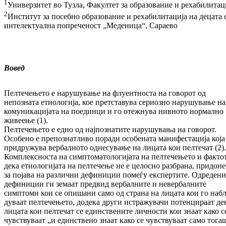
1
Универзитет во Тузла, Факултет за об­ра­зо­ва­ние и рехабилитац
2
Институт за посебно образование и ре­ха­би­ли­тација на децата 
интелектуална попреченост „Mеденица“, Сараево
Вовед
Пелтечењето е нарушување на флуентноста на говорот од
непозната етиологија, кое прет­ставува сериозно нарушување на
ко­му­ни­ка­цијата на поединци и го отежнува нив­но­то нормално
живеење (1).
Пелтечењето е едно од најпознатите на­ру­шу­ва­ња на говорот.
Особено е пре­поз­нат­ли­во поради особената манифестација која
придружува вербалното однесување на ли­ца­та кои пелтечат (2).
Комплексноста на симп­томатологијата на пелтечењето и фак­то
дека етиологијата на пелтечење не е це­лос­но разбрана, придон
за појава на раз­лич­ни дефиниции помеѓу експертите. Од­ре­де­ни
дефиниции ги земаат предвид вер­бал­ни­те и невербалните
симптоми кои се опи­ша­ни само од страна на лицата кои го наб­
д­уваат пелтечењето, додека други ис­тра­жу­вачи потенцираат де
лицата кои пел­те­чат се единствените личности кои знаат како с
чувствуваат „и единствено знаат ка­ко се чув­ствуваат само тога