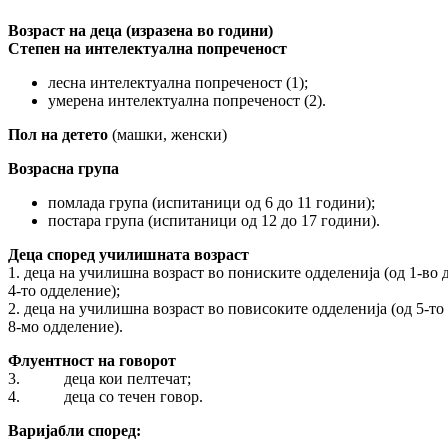
Возраст на деца (изразена во години)
Степен на интелектуална попреченост
лесна интелектуална попреченост (1);
умерена интелектуална попреченост (2).
Пол на детето
(машки, женски)
Возрасна група
помлада група (испитаници од 6 до 11 го­дини);
постара група (испитаници од 12 до 17 го­дини).
Деца според училишната возраст
1. деца на училишна возраст во пониските одделенија (од 1-во 
4-то одделение);
2. деца на училишна возраст во повисоките одделенија (од 5-то
8-мо одделение).
Флуентност на говорот
3. деца кои пелтечат;
4. деца со течен говор.
Варијабли според: