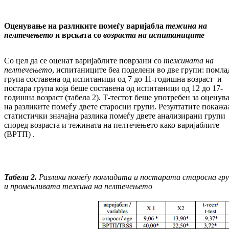
Оценување на разликите помеѓу варијабла
тежина на
пелтечењето
и врс
ка
та со
возраста на испитаниците
Со цел да се оценат варијаблите поврзани со
тежината на
пелтечењето
, ис­пи­та­ни­ци­те беа поделени во две групи: помла
група сос­тавена од испитаници од 7 до 11-годишна воз­раст и
постара група која беше составена од испитаници од 12 до 17-
годишна возраст (та­бе­ла 2). Т-тестот беше употребен за оце­ну­ва
на разликите помеѓу двете старосни гру­пи. Резултатите покажа
статистички зна­чај­на разлика помеѓу двете анализирани гру­пи
според возраста и тежината на пел­те­че­ње­то како варијаблите
(ВРТП) .
Табела 2.
Разлики помеѓу помладата и постарата старосна гр
и променливата тежина на пелтечењето