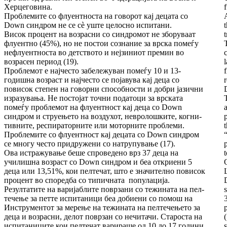
Хер­це­го­ви­на.
f
Проблемите со флуентноста на говорот кај де­ца­та со
Down синдром не се сè уште це­лос­но испитани.
Висок процент на возрасни со синдромот не збо­­ру­ваат
флуентно (45%), но не постои соз­на­ни­е за врска помеѓу
нефлуентноста во дет­ство­­то и нејзиниот премин во
возрасен период (19).
Проблемот е најчесто забележуван помеѓу 10 и 13-
годишна возраст и најчесто се појавува кај деца со
повисок степен на говорни спо­соб­нос­ти и добри јазични
изразувања. Не постојат точ­ни податоци за врската
помеѓу проблемот на флуентност кај деца со Down
синдром и стру­ењето на воздухот, невролошките, ког­ни­
тив­ните, респираторните или моторните проб­ле­­ми.
Проблемите со флуентност кај децата со Down синдром
се многу често при­дру­же­ни со натрупување (17).
Ова истражување беше спроведено врз 37 деца на
училишна возраст со Down синдром и беа от­криени 5
деца или 13,51%, кои пелтечат, што е значително повисок
процент во спо­ред­ба со типичната популација.
Резултатите на варијаблите поврзани со тежината на пел­
те­че­ње за петте испитаници беа добиени со по­мош на
Инструментот за мерење на тежината на пелтечењето за
деца и возрасни, делот по­вр­зан со нечитачи. Староста на
испитаниците кои пелтечат варираше од 10 до 17 години,