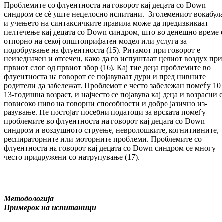
Про­блемите со флуентноста на говорот кај де­цата со Down
синдром се сè уште не­це­лос­но испитани. Зголемениот вокабул
и уче­њето на синтаксичките правила може да пре­дизвикаат
пелтечење кај децата со Down синдром, што во денешно време 
от­пор­но на секој општоприфатен модел или ус­лу­га за
подобрување на флуентноста (15). Ри­та­мот при говорот е
неизедначен и отсечен, како да го испуштаат целиот воздух при
пр­ви­от слог од првиот збор (16). Кај тие деца про­блемите во
флуентноста на говорот се по­јавуваат дури и пред нивните
родители да за­бележат. Проблемот е често забележан по­ме­ѓу 10
13-годишна возраст, и најчесто се по­јавува кај деца и возрасни 
повисоко ни­во на говорни способности и добро јазично из­
разување. Не постојат посебни податоци за врската помеѓу
проблемите во флуент­нос­та на говорот кај децата со Down
синдром и воздушното струење, невролошките, ко­гни­тивните,
респираторните или моторните про­блеми. Проблемите со
флуентноста на го­ворот кај децата со Down синдром се мно­гу
често придружени со натрупување (17).
Методологија
Примерок на испитаници