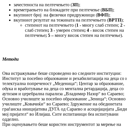
зачестеноста на пелтечењето (
ЗП
);
времетраењето на блокадите при пел­те­че­ње (
ВБП
);
вкупниот број на физички придружници (
ВФП
);
вкупниот резултат на тежината на пел­те­че­њ­ето (
ВРТП
);
степенот на пелтечењето (
1 -
многу слаб сте­пен;
2 -
слаб степен
; 3 -
умерен сте­пен
; 4 -
висок степен на
пелтечење
; 5 –
мно­гу висок степен на пелтечење).
Методи
Ова истражување беше спроведено во след­ни­те институции:
Институт за посебно об­ра­зо­ва­ние и рехабилитација на деца со 
те­лек­туал­на попреченост „Меденица“; Центар за об­ра­зование,
обука и вработување на деца со мен­тална ретардација, деца со
аутизам и це­ре­брал­­­на парализа „Владимир Назор“ во Са­рае­во;
Основно училиште за посебно образование „Зе­ни­ца“; Основно
училиште „Ковачиќи“ во Са­рае­во; Здружение на обединетата
граѓанска ин­ицијатива ДУГА од Сараево и асоцијацијата „Би­ди
мој пријател“ во Илијаш. Сите ис­пи­та­ни­ци беа испитувани
одделно.
При оценувањето беше користен ин­стру­мен­тот за мерење на