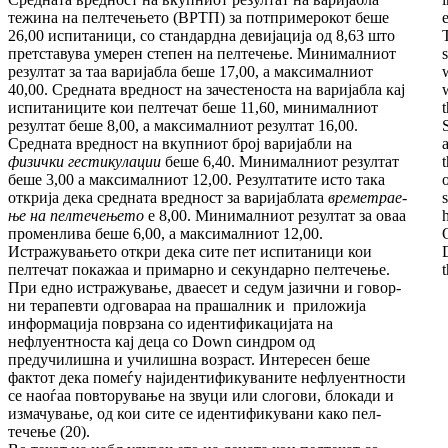
тежина на пелтечењето (ВРТП) за потпримерокот беше
26,00 ис­пи­та­ни­ци, со стандардна девијација од 8,63 што
прет­ставува умерен степен на пелтечење. Ми­ни­малниот
резултат за таа варијабла беше 17,00, а максималниот
40,00. Средната вред­ност на за­чес­теноста на варијабла кај
ис­пи­та­ниците кои пелтечат беше 11,60, ми­ни­мал­ниот
резултат беше 8,00, а максималниот ре­зултат 16,00.
Средната вредност на вкуп­ни­от број варијаб­ли на
физички гестикулации
бе­ше 6,40. Минималниот резултат
беше 3,00 а мак­си­малниот 12,00. Резултатите исто така
o
от­кри­ја дека сре­дната вредност за варијаблата
вре­­ме­трае­
ње
на пелтечењето
е 8,00. Ми­ни­мал­ниот ре­зултат за оваа
променлива беше 6,00, а мак­си­малниот 12,00.
Истражувањето откри дека сите пет испитаници кои
пелтечат по­кажаа и при­марно и секундарно пелтечење.
При едно ис­тражување, дваесет и седум ја­зич­ни и го­вор­
ни терапевти одговараа на пра­шал­ник и при­ло­жија
информација поврзана со иден­­ти­фи­ка­ци­јата на
нефлуентноста кај деца со Down син­­дром од
предучилишна и училишна воз­раст. Ин­тересен беше
фактот дека по­меѓу нај­иден­ти­фикуваните нефлуентности
се наоѓаа пов­тору­вање на звуци или слогови, блокади и
из­ма­чу­ва­ње, од кои сите се идентификувани како пел­
течење (20).