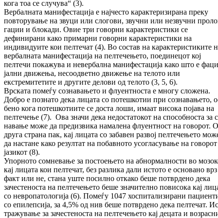
кога тоа се случува“ (3).
Вербалната манифестација е најчесто ка­рак­теризирана преку
повторување на звуци или слогови, звучни или незвучни про­ло
га­ции и блокади. Овие три говорни ­ка­рак­те­рис­тики се
дефинирани како примарни го­вор­ни карактеристики на
индивидуите кои пел­течат (4). Во состав на карактеристиките н
вербалната манифестација на пел­те­че­ње­то, поединецот кој
пелтечи покажува и не­вер­бална манифестација како што е фа­ци
јал­ни движења, несоодветно движење на тело­то или
екстремитетите и другите де­ло­ви од телото (3, 5, 6).
Врс­ката помеѓу сознавањето и флуентноста е многу сложена.
Добро е познато дека ли­ца­та со потешкотии при сознавањето, о
бе­но кога потешкотиите се доста лоши, има­ат висока појава на
пелтечење (7). Ова зна­чи дека недостатокот на способноста за с
навање може да предизвика намалена флуен­тност на говорот. 
друга страна пак, кај лицата со забавен развој пел­те­че­ње­то мож
да настане како резултат на по­бав­но­то усогласување на говорот
јазикот (8).
Упорното сомневање за постоењето на аб­нор­малности во мозок
кај лицата кои пел­те­чат, без разлика дали истoто е основано врз
факт или не, стана уште посилно откако бе­ше потврдено дека
зачестеноста на пел­те­че­ње­то беше значително повисока кај лиц
со невропатологија (6). Помеѓу 1047 хос­пи­та­ли­зирани пациент
со епилепсија, за 4,5% од нив беше потврдено дека пелтечат. Ис
тра­жу­вање за зачестеноста на пелтечењето кај децата и возрасн