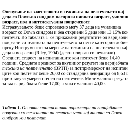
Оценување на зачестеноста и тежината на пел
течењето кај
деца со
D
own
-
ов синдром наспроти нивната возраст, учили
воз
раст, пол и интелектуална попреченост
Ис­тражувањето беше спроведено меѓу 37 де­ца на училишна
возраст со Down синдром и беа откриени 5 деца или 13,15% ко
пелтечат. Во табелата 1 се прикажани резултатите од ва­ри­јаб­ли
поврзани со тежината на пел­те­че­њето за петте категории доби
преку Ин­струментот за мерење на тежината на пел­те­че­њето кај
деца и возрасни (Riley, 1994) (де­лот по­врзан со нечитачи).
Средната ста­рост на ис­пи­та­ниците кои пелтечат беше 14,40
години. Сред­ната вредност за вкупниот ре­зултат на варијаблата
тежина на пел­те­че­ње­то
(ВРТП) за потпримерокот на ис­пи­та­н
ците кои пел­течат беше 26,00 со стан­дард­на де­ви­ја­ци­ја од 8,63
претставува умерен сте­пен на пел­течење. Минималниот резулт
за таа ва­ри­јаб­ла­та беше 17,00, а мак­си­мал­ни­от 40,00.
T
абела 1.
Основни статистички параметри на ва­ријаблите
поврзани со тежината на пел­те­че­њето кај лицата со Down
синдром кои пе­л­течат