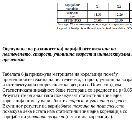
Оценување на разликите кај варијаблите
те
­жина на
пелтечењето, старост, учи­лиш­на возраст
и
интелектуална 
пре
че
ност
Taбелата 6 ја прикажува матрицата на ко­ре­ла­ци­ја помеѓу
променливите тежина на пел­те­че­њето, старост, училишна возр
и ин­те­лек­туална попреченост кај децата со Down синдром.
Статистичката значајност беше тес­ти­рана со вредност на p<0,05
Резултатите од анализата покажуваат ста­тис­тич­ки значајна
корелација помеѓу ва­ри­јаб­ли­те
старост
и
училишна возраст.
Вкуп­ни­от ре­зултат на варијаблата
тежина на пел­­те­че­ње­то
покажува дека истата има ста­тис­­тич­ки значајна корелација со
варијаблата
учи­лиш­на возраст
(негативна ко­ре­ла­ци­ја).