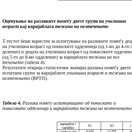
Оценување на разликите помеѓу двете групи на
училишна
возраст
кај ва­ри­јаб­ла­та
тежина на пелтечењето
Т-тестот беше користен за испитување на раз­ликите помеѓу дец
на училишна возраст од пониските одделенија (од 1-во до 4-то 
де­ление) и децата на училишна возраст од по­ви­со­ките одделен
(од 5-то до 8-мо од­де­ле­ни­е) за варијаблата
те­жи­на на пел
течењето
(табела 4).
Резултатите открија статистички значајна раз­ли­ка помеѓу двете
испитани групи за ва­ри­јаблите
училишна возраст
и
тежина на
пел­течењето
(ВРТП).
Табела 4.
Разлики помеѓу испитаниците од пониските и
повисоките одделенија и варијаблата тежина на пелтечењето