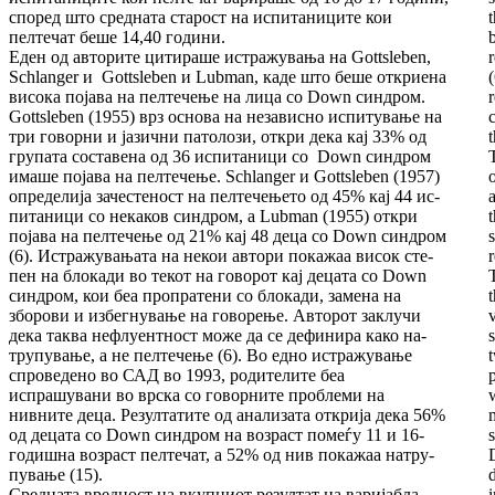
спо­ред што средната старост на испитаниците кои
пелтечат беше 14,40 години.
Еден од авторите цитираше истражувања на Gottsleben,
Schlanger и Gottsleben и Lubman, каде што беше откриена
висока појава на пел­те­че­ње на лица со Down синдром.
Gottsleben (1955) врз основа на независно ис­пи­ту­вање на
три говорни и јазични патолози, от­кри дека кај 33% од
групата составена од 36 ис­питаници со Down синдром
имаше по­ја­ва на пелтечење. Schlanger и Gottsleben (1957)
оп­ределија за­чес­теност на пелтечењето од 45% кај 44 ис­
пи­таници со некаков синдром, а Lubman (1955) откри
појава на пелтечење од 21% кај 48 деца со Down синдром
(6). Ис­тра­жувањата на не­кои автори покажаа висок сте­
пен на блокади во текот на говорот кај де­ца­та со Down
син­дром, кои беа пропратени со блокади, замена на
зборови и избегнување на говорење. Авторот заклучи
дека таква не­флу­ентност може да се дефинира како на­
тру­пу­ва­ње, а не пелтечење (6). Во едно ис­тра­жу­ва­ње
спро­ведено во САД во 1993, родителите беа
испрашувани во врска со говорните про­бле­ми на
нивните деца. Резултатите од ана­ли­за­та от­кри­ја дека 56%
од децата со Down син­дром на возраст помеѓу 11 и 16-
годишна воз­раст пелтечат, а 52% од нив покажаа на­тру­
пу­ва­ње (15).
Средната вредност на вкупниот резултат на варијабла