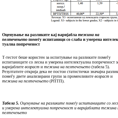
Оценување на разликите кај вари­јаб­ла
тежина на
пелтечењето
помеѓу ис
пи
таници со слаба и умерена ин
те
ле
туална попреченост
Т-тестот беше користен за испитување на раз­ликите помеѓу
испитаниците со лесна и уме­рена интелектуална попреченост з
ва­ри­јаб­лите
возраст
и
тежина на пел
те
че
ње
то
(табела 5).
Резултатите открија дека не пос­тои статистички значајна разли
помеѓу две­те анализирани групи за променливите
воз­раст
и
тежина на пелтечењето
(РПТП).
Табела 5.
Оценување на разликите помеѓу ис­питаниците со лес
и умерена ин­те­лек­туал­на попреченост и варијаблата те­жи­на
пелтечењето