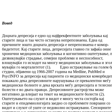
Вовед
Доцната депресија е едно од најфрекфентните за­болувања кај
старите лица и таа често ос­та­ну­ва непрепознаена. Една од
причините зош­то доцната депресија е непрепознаена е ко­мор­
бидитетот. Кај старите лица, депресијата глав­но ги зафаќа оние
хронични ме­ди­цин­ски заболувања и когнитивно оштетување, п
дизвикувајќи страдање, семејни проблеми и неспособност,
влошувајќи го исходот на мно­гу медицински заболувања и зго­л
му­вај­ќи го морталитетот (1). Едно истражување на голем б
студии, објавени од 1966-2007 го­ди­на на Medline, PubMed и
PsycINFO за де­пре­сија кај пациенти со медицински ко­мор­би­дит
покажало дека депресивните на­ру­шу­ва­ња се превалентни меѓу
медицински бол­ни­те и дека врската меѓу депресијата и те­лес­ни
болести е во двата правци. Де­пре­сив­ни­те растројства може
негативно да влијаат на текот на медицинските болести (2).
Ош­те­тувањето на слухот и видот е многу чес­та состојба кај
старите и епидемиологијата заед­но со проблемите поврзани со
видот и слу­хот сè уште се недоволно истражувани. Сен­зорните