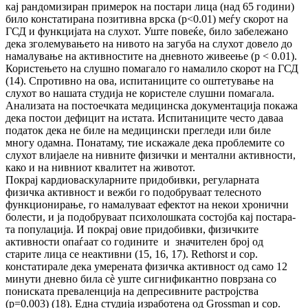
кај рандомизиран примерок на постари лица (над 65 години)
било констатирана позитивна врс­ка (p<0.01) меѓу скорот на
ГСД и функ­ци­ја­та на слухот. Уште повеќе, било забележано
де­ка зголемувањето на нивото на загуба на слу­хот довело до
намалување на активностите на дневното живеење (p < 0.01).
Користењето на слушно помагало го намалило скорот на ГСД
(14). Спротивно на ова, испитаниците со ош­те­тување на
слухот во нашата студија не ко­ристеле слушни помагала.
Анализата на пос­тоечката медицинска документација по­ка­жа
дека постои дефицит на истата. Ис­пи­та­ни­ци­те често даваа
податок дека не биле на ме­ди­цински прегледи или биле
многу одамна. По­на­таму, тие искажале дека проблемите со
слу­хот влијаеле на нивните физички и мен­тал­ни активности,
како и на нивниот квалитет на жи­во­тот.
Покрај кардиоваскуларните придобивки, ре­гу­ла­рната
физичка активност и вежби го по­доб­ру­ваат телесното
функционирање, го на­ма­лу­ва­ат ефектот на некои хронични
болести, и ја по­добруваат психолошката состојба кај пос­та­ра­
та популација. И покрај овие придобивки, фи­зичките
активности опаѓаат со годините и зна­чителен број од
старите лица се неактивни (15, 16, 17). Rethorst и сор.
констатирале дека уме­ре­ната физичка активност од само 12
ми­ну­ти дневно била сè уште сигнификантно по­вр­зана со
пониската преваленција на де­пре­сив­ни­те растројства
(p=0.003) (18). Една сту­ди­ја изработена од Grossman и сор.