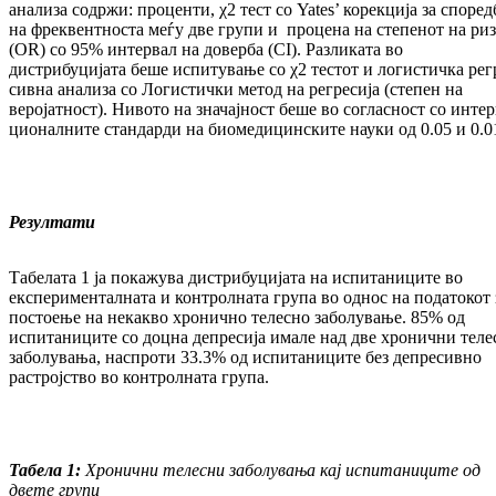
анализа содржи: про­центи, χ2 тест со Yates’ корекција за спо­ред
на фреквентноста меѓу две гру­пи и процена на степенот на ри
(OR) со 95% интервал на доверба (CI). Раз­ли­ка­та во
дистрибуцијата беше испитување со χ2 тестот и логистичка ре­г
сивна ана­ли­за со Логистички метод на ре­гресија (сте­пен на
веројатност). Нивото на зна­чај­ност беше во согласност со ин­тер­
цио­нал­ните стандарди на био­ме­ди­цин­ски­те науки од 0.05 и 0.0
Резултати
Табелата 1 ја покажува дистрибуцијата на ис­питаниците во
експерименталната и кон­тро­лната група во однос на податокот 
пос­тоење на некакво хронично телесно за­бо­лу­ва­ње. 85% од
испитаниците со доцна де­пре­сија имале над две хронични тел
за­бо­лу­вања, наспроти 33.3% од испитаниците без де­пре­сив­но
растројство во контролната гру­па.
Табела 1:
Хронични телесни заболувања кај испитаниците од
двете групи