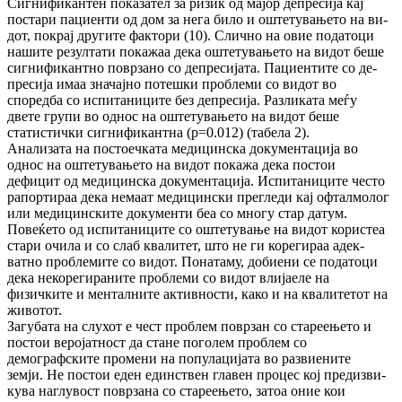
Сигнификантен по­ка­за­тел за ризик од мајор депресија кај
постари па­циен­ти од дом за нега било и оштетувањето на ви­
дот, покрај другите фактори (10). Слично на овие податоци
нашите резултати покажаа дека ош­те­тувањето на видот беше
сигнификантно по­врзано со депресијата. Пациентите со де­
пре­си­ја имаа значајно потешки проблеми со видот во
споредба со испитаниците без депресија. Раз­ли­ката меѓу
двете групи во однос на ош­те­ту­ва­њето на видот беше
статистички сиг­ни­фи­кант­на (p=0.012) (табела 2).
Анализата на постоечката медицинска до­ку­мен­тација во
однос на оштетувањето на видот по­ка­жа дека постои
дефицит од медицинска до­ку­ментација. Испитаниците често
ра­пор­ти­раа дека немаат медицински прегледи кај офтал­молог
или медицинските документи беа со многу стар датум.
Повеќето од ис­пи­та­ни­ци­те со оштетување на видот користеа
стари очи­ла и со слаб квалитет, што не ги корегираа адек­
ватно проблемите со видот. Понатаму, до­бие­ни се податоци
дека некорегираните про­бле­ми со видот влијаеле на
физичките и мен­тал­ните активности, како и на квалитетот на
жи­вотот.
Загубата на слухот е чест проблем поврзан со ста­реењето и
постои веројатност да стане по­го­лем проблем со
демографските промени на по­пу­лацијата во развиените
земји. Не постои еден единствен главен процес кој пре­диз­ви­
ку­ва наглувост поврзана со стареењето, затоа оние кои