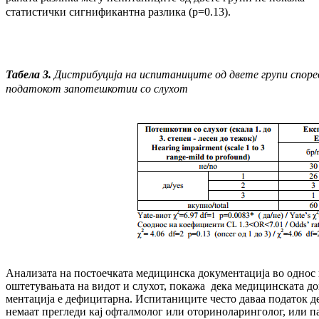
статистички сигнификантна раз­ли­ка (p=0.13).
Табела 3
.
Дистрибуција на испитаниците од двете групи споре
податокот за
по­теш­ко­тии со слухот
Анализата на постоечката медицинска до­ку­мен­тација во однос
оштетувањата на видот и слухот, покажа дека медицинската до­
мен­та­ција е дефицитарна. Испитаниците често да­ваа податок д
немаат прегледи кај офтал­мо­лог или оториноларинголог, или п