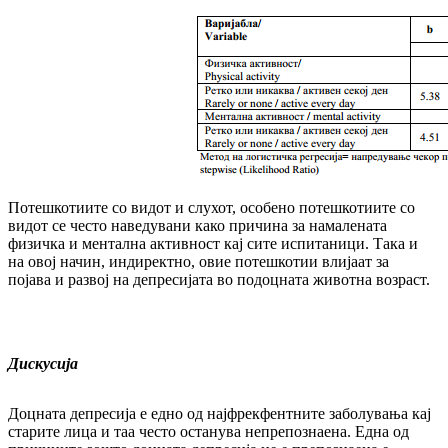
Потешкотиите со видот и слухот, особено по­тешкотиите со
видот се често наведувани како причина за намалената
физичка и мен­тал­на активност кај сите испитаници. Така и
на овој начин, индиректно, овие потешкотии вли­јаат за
појава и развој на депресијата во по­доцната животна возраст.
Дискусија
Доцната депресија е едно од најфрекфентните за­бо­лувања кај
старите лица и таа често ос­та­ну­ва непрепознаена. Една од