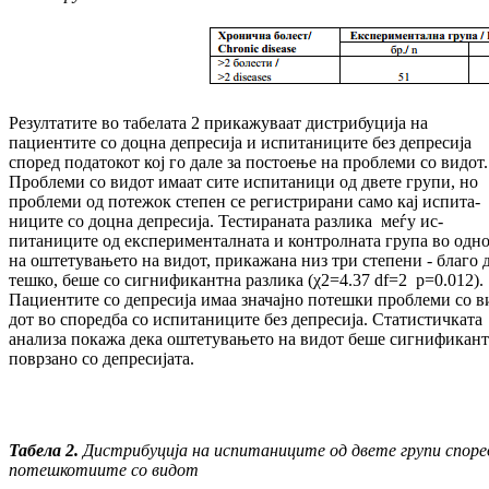
Резултатите во табелата 2 прикажуваат дис­три­бу­ција на
пациентите со доцна депресија и испитаниците без депресија
според по­да­то­кот кој го дале за постоење на проблеми со видот.
Проблеми со видот имаат сите ис­пи­та­ници од двете групи, но
проблеми од по­тежок степен се регистрирани само кај ис­пи­та­
ниците со доцна депресија. Тестираната раз­лика меѓу ис­
питаниците од екс­пе­ри­мен­тал­ната и кон­трол­ната група во одн
на ош­те­ту­вањето на ви­дот, прикажана низ три сте­пе­ни - благо 
теш­ко, беше со сиг­ни­фи­кант­на разлика (χ2=4.37 df=2 p=0.012).
Пациентите со де­пре­сија имаа зна­чај­но потешки проблеми со в
дот во спо­ред­ба со испитаниците без де­пре­си­ја. Ста­тис­тич­ката
анализа покажа дека ош­те­ту­вањето на видот беше сигнификан
по­вр­зано со де­пресијата.
Табела 2
.
Дистрибуција на испитаниците од двете групи споре
потешкотиите со видот