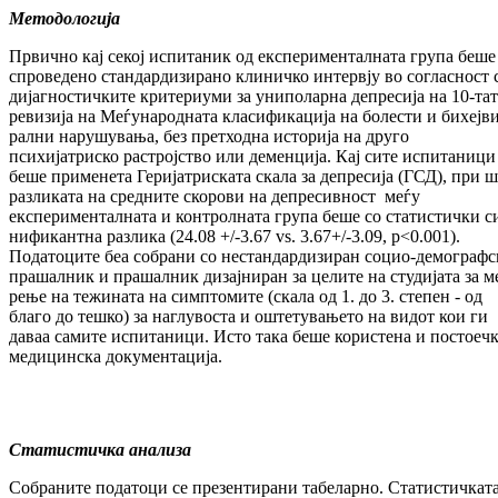
Методологија
Првично кај секој испитаник од екс­пе­ри­мен­тал­на­та група беше
спроведено стан­дар­ди­зи­ра­но клиничко интервју во согласност 
ди­ја­гностичките критериуми за униполарна де­пре­сија на 10-та
ревизија на Ме­ѓу­на­род­на­та класификација на болести и би­хеј­в
рал­ни нарушувања, без претходна историја на дру­го
психијатриско растројство или де­мен­ци­ја. Кај сите испитаници
беше применета Ге­ри­јатриската скала за депресија (ГСД), при 
разликата на средните скорови на де­пресивност меѓу
експерименталната и кон­тролната група беше со статистички с
ни­фи­кантна разлика (24.08 +/-3.67 vs. 3.67+/-3.09, p<0.001).
Податоците беа собрани со нес­тан­дар­ди­зи­ран социо-демограф
прашалник и пра­шал­ник дизајниран за целите на студијата за м
ре­ње на тежината на симптомите (скала од 1. до 3. степен - од
благо до тешко) за на­глу­воста и оштетувањето на видот кои ги
даваа самите испитаници. Исто така беше ко­ристена и постоеч
медицинска до­ку­мен­тација.
Статистичка анализа
Собраните податоци се презентирани та­бе­ларно. Статистичкат