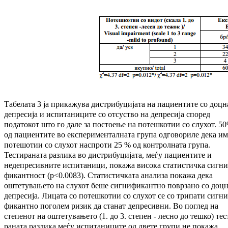
Табелата 3 ја прикажува дистрибуцијата на па­циен­тите со доцн
депресија и испитаниците со отсуство на депресија според
податокот што го дале за постоење на потешкотии со слу­хот. 5
од пациентите во екс­пе­ри­мен­тал­на­та група одговориле дека и
потешотии со слухот наспроти 25 % од контролната гру­па.
Тестираната разлика во дистрибуцијата, меѓу пациентите и
недепресивните ис­пи­та­ни­ци, покажа висока статистичка сиг­ни
фи­кант­ност (p<0.0083). Статистичката анализа по­ка­жа дека
оштетувањето на слухот беше сиг­ни­фи­кантно поврзано со доц
депресија. Ли­ца­та со потешкотии со слухот се со трипати сиг­ни
фикантно поголем ризик да станат де­пре­сив­ни. Во поглед на
степенот на ош­те­ту­ва­ње­то (1. до 3. степен - лесно до тешко) тес­
ра­на­та разлика меѓу испитаниците од двете групи не покажа