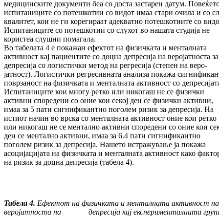
ме­ди­цин­ски­те документи беа со доста застарен датум. По­ве­ќет
испитаниците со потешкотии со ви­дот имаа стари очила и со с
квалитет, кои не ги корегираат адекватно потешкотиите со видо
Испитаниците со потешкотии со слу­хот во нашата студија не
користеа слушни по­ма­га­ла.
Во табелата 4 е покажан ефектот на физичката и менталната
активност кај пациентите со доц­на депресија на веројатноста за
депресија со ло­гистички метод на регресија (степен на ве­ро­
јатност). Логистички регресивната анализа по­кажа сигнификан
поврзаност на фи­зич­ка­та и менталната активност со депресијат
Ис­пи­таниците кои многу ретко или никогаш не се физички
активни споредени со оние кои секој ден се физички активни,
имаа за 5 пати сиг­нификантно поголем ризик за депресија. На
истиот начин во врска со менталната ак­тив­но­ст оние кои ретко
или никогаш не се мен­тал­но активни споредени со оние кои сек
ден се ментално активни, имаа за 6.4 пати сиг­ни­фи­кантно
поголем ризик за депресија. Нашето ис­тражување ја покажа
асоцијацијата на фи­зич­ка­та и менталната активност како факто
на ризик за доцна депресија (табела 4).
Табела
4
.
Ефектот на физичката и мен­тал­ната активност на
веројатноста на де­пресија кај експерименталната груп