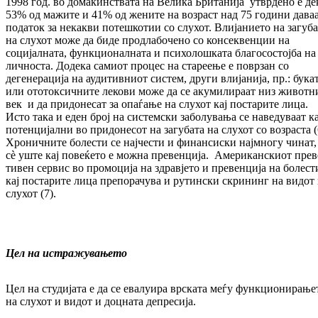
1998 год. во до­ма­ќинствата на Велика Британија ут­вр­де­но е де
53% од мажите и 41% од жените на воз­раст над 75 години дава
податок за не­как­ви потешкотии со слухот. Влијанието на за­г­уб
на слухот може да биде про­дла­бо­че­но со консеквенции на
социјалната, функ­цио­нал­ната и психолошката благосостојба на
лич­носта. Додека самиот процес на стареење е поврзан со
дегенерација на аудитивниот сис­тем, други влијанија, пр.: бука
или ото­то­ксичните лекови може да се акумилираат низ животн
век и да придонесат за опа­ѓа­ње на слухот кај постарите лица.
Исто така и ед­ен број на системски заболувања се на­ве­ду­ва­ат к
потенцијални во придонесот на за­гу­ба­та на слухот со возраста (
Хроничните болести се најчести и фи­нан­сис­ки најмногу чинат,
сè уште кај повеќето е мож­на превенција. Американскиот пре­в
ти­вен сервис во промоција на здравјето и пре­вен­ци­ја на болест
кај постарите лица пре­по­ра­чу­ва и рутински скрининг на видот
слу­хот (7).
Цел на истражувањето
Цел на студијата е да се евалуира врската меѓу функционирање
на слухот и видот и доц­ната депресија.