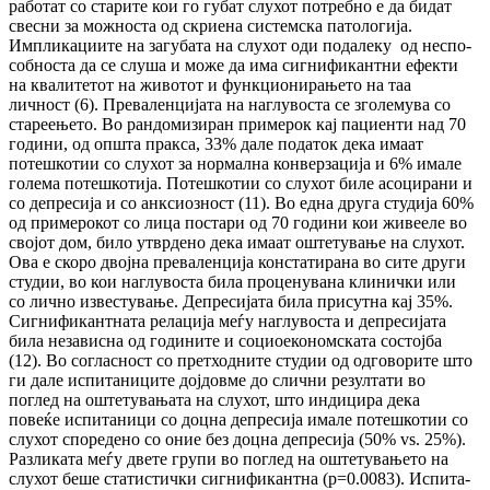
работат со старите кои го губат слу­хот потребно е да бидат
свесни за можноста од скри­ена системска патологија.
Импликациите на загубата на слухот оди подалеку од не­спо­
соб­носта да се слуша и може да има сиг­ни­фи­кант­ни ефекти
на квалитетот на животот и функ­ционирањето на таа
личност (6).
Пре­ва­лен­ци­јата на
наглувоста се зголемува со
ста­рее­ње­то. Во рандомизиран примерок кај па­циен­ти над 70
години, од општа пракса, 33% дале податок дека имаат
потешкотии со слу­хот за нормална конверзација и 6% имале
го­ле­ма потешкотија. Потешкотии со слухот биле асо­ци­рани и
со депресија и со анксиозност (11). Во една друга студија 60%
од при­ме­рокот со лица постари од 70 години кои жи­вее­ле во
својот дом, било утврдено дека имаат ош­те­тување на слухот.
Ова е скоро двојна пре­ва­ленција констатирана во сите други
студии, во кои наглувоста била проценувана клинички или
со лично известување. Депресијата била при­сутна кај 35%.
Сигнификантната релација меѓу наглувоста и депресијата
била независна од годините и социоекономската состојба
(12). Во согласност со претходните студии од од­го­во­рите што
ги дале испитаниците дојдовме до слич­ни резултати во
поглед на оштетувањата на слухот, што индицира дека
повеќе ис­пи­та­ни­ци со доцна депресија имале потешкотии со
слухот споредено со оние без доцна депресија (50% vs. 25%).
Разликата меѓу двете групи во по­глед на оштетувањето на
слухот беше ста­тис­тички сигнификантна (p=0.0083). Ис­пи­та­