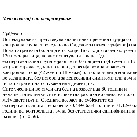
Методологија на истражување
Субјекти
Истражувањето претставува аналитичка пре­сечна студија со
контролна група спро­ве­де­­но во Одделот за психогеријатрија на
Пси­хи­јат­риската болница во Скопје. Во сту­ди­ја­та беа вклучени
120 постари лица, во две ис­пи­ту­вани групи. Една
експериментална гру­па која опфати 60 пациенти (45 жени и 15 
жи) кои страдаа од униполарна депресија, ком­парирано со
контролна група (42 жени и 18 мажи) од постари лица кои живе
во заед­ни­цата, без историја за депресивни симп­томи или други
психијатриски на­ру­шу­вања или деменција.
Сите учесници во студијата беа на воз­раст над 60 години и
немаше статистички сиг­ни­фикантна разлика во однос на полот
меѓу двете групи. Средната возраст на суб­јек­тите од
експерименталната група беше 70.43+/-6.63 години и 71.12+/-6.
години кај контролната група, без статистички сиг­ни­фикантна
разлика (p =0.56).