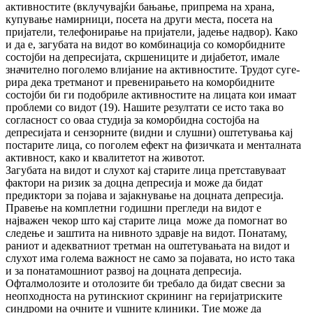
активностите (вклучувајќи бањање, при­према на храна,
купување намирници, по­сета на други места, посета на
пријатели, те­ле­фонирање на пријатели, јадење надвор). Како
и да е, загубата на видот во ком­би­на­ци­ја со коморбидните
состојби на депресијата, скр­шениците и дијабетот, имале
значително по­го­лемо влијание на активностите. Трудот су­ге­
рира дека третманот и превенирањето на комо­рбидните
состојби би ги подобриле ак­тив­ностите на лицата кои имаат
проблеми со ви­дот (19). Нашите резултати се исто така во
сог­ласност со оваа студија за коморбидна сос­тојба на
депресијата и сензорните (видни и слушни) оштетувања кај
постарите лица, со поголем ефект на физичката и менталната
ак­тивност, како и квалитетот на животот.
Загубата на видот и слухот кај старите лица прет­ставуваат
фактори на ризик за доцна де­пре­сија и може да бидат
предиктори за по­ја­ва и зајакнување на доцната депресија.
Пра­ве­ње на комплетни годишни прегледи на ви­дот е
најважен чекор што кај старите лица мо­же да помогнат во
следење и заштита на нив­ното здравје на видот. Понатаму,
раниот и адекватниот третман на оштетувањата на ви­дот и
слухот има голема важност не само за појавата, но исто така
и за понатамошниот раз­вој на доцната депресија.
Офталмолозите и отолозите би требало да бидат свесни за
неоп­ходноста на рутинскиот скрининг на ге­ри­јат­риските
синдроми на очните и ушните кли­ники. Тие може да