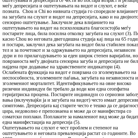
оштетувања и депресијата се чес­ти во постара возраст и релаци
меѓу де­пре­си­јата и оштетувањата на видот и слухот, е веќе
позната. Chou и Chi во нивната студија го споредиле влијаниет
на загубата на слу­хот и видот на депресијата, како и на двој­но­т
сензорно оштетување. Заклучиле дека вли­ја­нието на
оштетувањето на видот на пси­хо­лош­ката благосостојба меѓу
постарите лица, била посилна отколку загубата на слухот (3). П
касно Chou во неговата двегодишна сту­ди­ја кај лица на 65 год
и постари, заклучил де­ка загубата на видот била стабилен по­ка­з
тел и за почетокот и за одржувањето на де­пре­си­јата, независен
дури и по при­ла­го­ду­ва­ње­то за еден широк степен варијабли, но
по­вр­заноста меѓу двојната сензорна загуба и де­пре­сијата не би
најдена при додавање на здрав­ствените индикатори (4).
Ослабената функција на видот е поврзана со зго­ле­мувањето на
неспособноста, зго­ле­ме­ни­те паѓања, загубата на независноста и
зго­ле­ме­ни­от морталитет. Идентификувањето на овие високо
ризични индивидуи би требало да води кон една сеопфатна
геријатриска про­це­на. Постарите индивидуи со сериозни за­бо­л
ва­ња (вклучувајќи ја и загубата на видот) чес­то имаат депреси
симптоми. Де­пре­си­ја­та кај старите често е тешко да се ди­ја­гнос­
ци­ра, недоволно е препознаена и може да се манифестира со
соматски поплаки. По­пла­ки­те за намалениот вид може да бида
една ма­ни­фестација на депресија (5).
Оштетувањето на слухот е чест проблем и сте­пе­нот на
оштетувањето и неговата пре­ва­лен­ци­ја растат со годините. Во