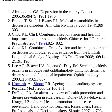
Alexopoulos GS. Depression in the elderly. Lancet
2005;365(9475):1961-1970.
Benton T, Staab J, Evans DL. Medical co-morbidity in
depressive disorders. Ann Clin Psychiatry 2007;19(4):289-
303.
Chou KL, Chi I. Combined effect of vision and hearing
impairment on depression in elderly Chinese. Int J Geriatric
Psychiatry 2004;
19(9):
825–832.
Chou KL. Combined effect of vision and hearing impairment
on depression in older adults: evidence from the English
Longitudinal Study of Ageing. J Affect Disor 2008;106(1-
2):191-196.
Lee AG, Beaver HA, Jogerst G, Daly JM. Screening elderly
patients in an outpatient ophthalmology clinic for dementia,
depression, and functional impairment. Ophthalmology
2003;110(4):651-657.
Howarth
A,
Shone
GR. Ageing and the auditory system.
Postgrad Med J 2006;82:166-171.
DeGolia PA. An alternative view of health promotion and
disease prevention in eldercare. In: Donev D, Pavlekovic G,
Kragelj LZ, editors. Health promotion and disease
prevention: Hand book for Teachers, Researchers, Health
Professionals and Decision makers. Skopje; 2007. p. 708-