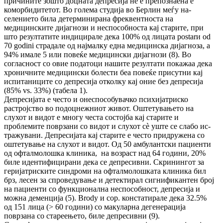
причините зошто доц­ната депресија не е препознаена е
комор­би­дитетот. Во голема студија во Берлин меѓу на­
селението била детерминирана фрек­вент­нос­та на
медицинските дијагнози и не­спо­соб­нос­та кај старите, при
што резултатите ин­ди­ци­ра­ле дека 100% од лицата postarи od
70 go­di­ni страдале од најмалку една медицинска дијаг­ноза, а
94% имале 5 или повеќе ме­ди­цин­ски дијагнози (8). Во
согласност со овие по­да­то­ци нашите резултати покажаа дека
хро­нич­ни­те медицински болести беа повеќе присутни кај
испитаниците со депресија отколку кај оние без депресија
(85% vs. 33%) (табела 1).
Депресијата е често и онеспособувачко пси­хи­јат­риско
растројство во подоцнежниот живот. Ош­те­тувањето на
слухот и видот е многу чес­та состојба кај старите и
проблемите поврзани со видот и слухот сè уште се слабо ис­
тра­жу­ва­ни. Депресијата кај старите е често при­дру­же­на со
оштетување на слухот и видот. Од 50 ам­бу­лантски пациенти
од офталмолошка кли­ни­ка, на возраст над 64 години, 20%
биле иден­ти­фи­цирани дека се депресивни. Скринингот за
геријатриските синдроми на офтал­мо­лош­ка­та клиника бил
брз, лесен за спроведување и де­тектирал сигнификантен број
на пациенти со функционална неспособност, депресија и
мож­на деменција (5). Brody и сор. кон­ста­ти­ра­ле дека 32.5%
oд 151 лица (> 60 години) со ма­ку­ларна дегенерација
поврзана со стареењето, биле депресивни (9).