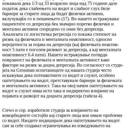
покажала дека 1/3 од 33 возрасни лица над 75 години дале
податок дека слабеењето на видот и сла­би­от слух биле
бариери за старите лица да би­дат физички активни,
вклучувајќи го и пе­ша­че­ње­то (17). Во нашето истражување
па­циен­ти­те со депресија беа значајно поретко фи­зич­ки и
ментално активни споредено со оние без де­пресија.
Анализата со логистичка регресија го покажа степенот на
ризик од физичката и мен­талната неактивност, односно
веројатноста за појава на депресија (кај физичката неак­тив­
ност 5 пати е поголем ризикот за депресија, а кај менталната
неактивност 6.4 пати). Нашето ис­тра­жување потврди
поврзаност на фи­зич­ка­та и менталната активност како
фактори на ри­зик за доцна депресија. Во согласност со сту­ди­
ја­та на Grossman испитаниците од нашата сту­ди­ја често
искажуваа дека потешкотиите со ви­дот и слухот, особено
оштетувањето на ви­дот, претставувале бариери за физичката
и мен­талната активност. Така на овој начин ош­те­ту­вањето на
видот и слухот имаа исто така и ин­ди­ректно влијание на
појавата и развојот на доц­ната депресија (табела 4).
Crews и сор. изработиле студија за вли­ја­ние­то на
коморбидните состојби кај старите ли­ца кои имале проблеми
со видот. Наодите ин­дицирале дека оштетувањето на видот
сам за себе создавал ограничувања во из­ве­ду­ва­ње­то на