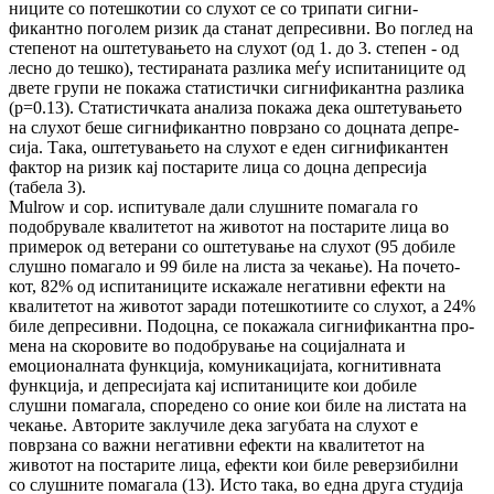
ни­ци­те со потешкотии со слухот се со трипати сиг­ни­
фикантно поголем ризик да станат де­пре­сивни. Во поглед на
степенот на ош­те­ту­ва­ње­то на слухот (од 1. до 3. степен - од
лесно до теш­ко), тестираната разлика меѓу ис­пи­та­ни­ци­те од
двете групи не покажа статистички сиг­ни­фи­кантна разлика
(p=0.13). Статистичката ана­ли­за покажа дека оштетувањето
на слухот беше сигнификантно поврзано со доцната де­пре­­
сија. Така, оштетувањето на слухот е еден сиг­­нификантен
фактор на ризик кај пос­тарите л­ица со доцна депресија
(табела 3).
Mulrow и сор. испитувале дали слушните по­ма­га­ла го
подобрувале квалитетот на животот на постарите лица во
примерок од ветерани со ош­те­тување на слухот (95 добиле
слушно по­ма­га­ло и 99 биле на листа за чекање). На по­че­то­
кот, 82% од испитаниците искажале не­га­тив­ни ефекти на
квалитетот на животот заради по­тешкотиите со слухот, а 24%
биле де­пре­сив­ни. Подоцна, се покажала сигнификантна про­
ме­на на скоровите во подобрување на со­ци­јал­на­та и
емоционалната функција, ко­му­ни­ка­ци­ја­та, когнитивната
функција, и депресијата кај и­сп­итаниците кои добиле
слушни помагала, спо­редено со оние кои биле на листата на
че­ка­ње. Авторите заклучиле дека загубата на слу­хот е
поврзанa со важни негативни ефекти на квалитетот на
животот на постарите лица, ефек­ти кои биле реверзибилни
со слушните по­ма­гала (13). Исто така, во една друга студија