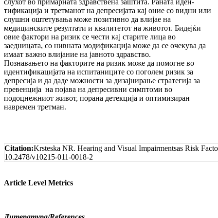
слухот во при­марната здравствена заштита. Раната иден­
тификација и третманот на депресијата кај оние со видни или
слушни оштетувања мо­же позитивно да влијае на
медицинските ре­зултати и квалитетот на животот. Бидејќи
овие фактори на ризик се чести кај старите ли­ца во
заедницата, со нивната модификација мо­же да се очекува да
имаат важно влијание на јавното здравство.
Познавањето на факторите на ризик може да по­могне во
идентификацијата на ис­пи­та­ни­ци­те со поголем ризик за
депресија и да даде мож­ности за дизајнирање стратегија за
пре­вен­ц­ија на појава на депресивни симптоми во
подоцнежниот живот, порана детекција и оп­ти­мизиран
навремен третман.
Citation:
Krsteska NR. Hearing and Visual Impairmentsas Risk Factor
10.2478/v10215-011-0018-2
Article Level Metrics
Литература/
References