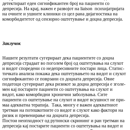
детектираат еден сиг­ни­фи­кантен број на пациенти со
депресија. На крај, важен е развојот на liaison пси­хи­јат­ријата
на очните и ушните клиники со цел ра­на дијагностика на
коморбидитетот од сен­зорно оштетување и доцна депресија.
Заклучок
Нашите резултати сугерираат дека па­ци­ен­ти­те со доцна
депресија страдаат во поголем број од оштетувања на слухот
и видот спо­ре­де­ни со недепресивните постари лица. Ста­тис­
тичката анализа покажа дека ош­те­ту­ва­ње­то ­на видот и слухот
сигнификантно се по­вр­за­ни со доцната депресија. Овие
податоци су­ге­ри­раат дека ризикот за доцна депресија е зго­ле­
мен кај постарите пациенти со ош­те­ту­ва­ња на слухот и
видот, како коморбидни хро­нични заболувања. Сите
пациенти со ош­те­ту­вање на слухот и видот всушност не при­
маа адекватна терапија. Така, многу е важен аде­кватниот
третман на потешкотиите со ви­дот и слухот како фактори на
ризик и пре­вени­р­ање на доцната депресија.
Постои неопходност од рутински скрининг и ран третман на
депресија кај постарите па­циен­ти со оштетувања на видот и