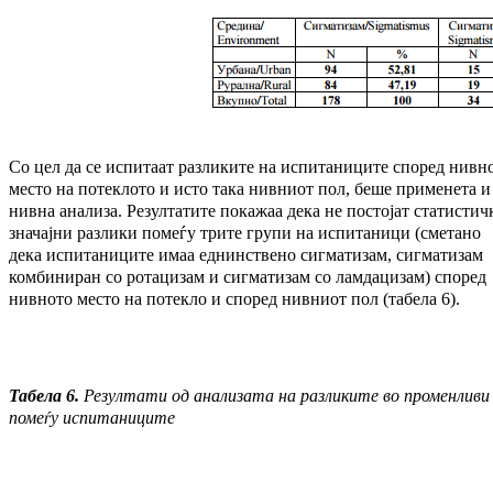
Со цел да се испитаат разликите на ис­пи­та­ни­ците според нивн
место на потеклото и исто така нивниот пол, беше применета и
нив­на анализа. Резултатите покажаа дека не постојат статистич
значајни разлики по­меѓу трите групи на испитаници (сме­та­но
дека испитаниците имаа еднинствено си­гматизам, сигматизам
комбиниран со ро­та­ци­зам и сигматизам со ламдацизам) спо­ред
нивното место на потекло и според нив­ниот пол (табела 6).
Табела 6.
Резултати од анализата на раз­ли­ките во променливи
помеѓу ис­пи­та­ни­ци­те