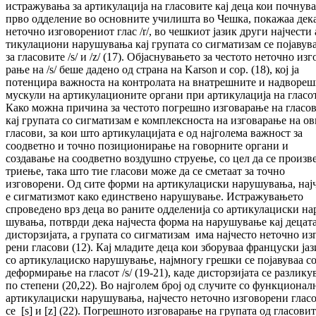
истражувања за ар­ти­кулација на гласовите кај деца кои почнув
прво од­де­ле­ние во основните училишта во Чеш­ка, по­кажаа дек
неточно из­го­во­рениот глас /r/, во чешкиот јазик други нај­чес­ти 
ти­ку­ла­ци­они нарушувања кај гру­пата со сиг­ма­ти­зам се појавув
за гла­со­вите /s/ и /z/ (17). Об­јаснувањето за честото не­точно из­го
ра­ње на /s/ беше дадено од страна на Karson и сор. (18), кој ја
потенцира важноста на кон­тро­лата на внатрешните и надворе
мус­кули на артикулационите органи при ар­ти­кулација на гласот 
Како можна при­чи­на за честото погрешно изговарање на гла­со­в
кај групата со сигматизам е ком­плекс­нос­та на изговарање на о
гласови, за кои што артикулацијата е од најголема важност за
соодветно и точно позиционирање на го­вор­ните органи и
создавање на соодветно воз­душно струење, со цел да се произв
три­е­ње, така што тие гласови може да се сме­таат за точно
изговорени. Од сите форми на арти­ку­лациски нарушувања, нај
е сиг­матизмот како единствено нарушување. Истра­жу­ва­њето
спроведено врз деца во ра­ни­те одде­ле­нија со артикулациски на­
шу­ва­ња, потврди дека најчеста форма на нару­шу­ва­ње кај деца­та
дисторзијата, а гру­па­та со сигматизам има најчесто неточно из­г
рени гласови (12). Кај младите деца кои збо­ру­ваа францу­ски ја
со артикулациско на­рушување, најмногу грешки се појавуваа с
дефор­ми­рање на гласот /s/ (19-21), каде дисторзијата се разлик
по степени (20,22). Во најголем број од случите со функ­ционал
арти­кулациски нарушувања, нај­често не­точ­но изговорени глас
се [s] и [z] (22). Погреш­ното изговарање на групата од гласови