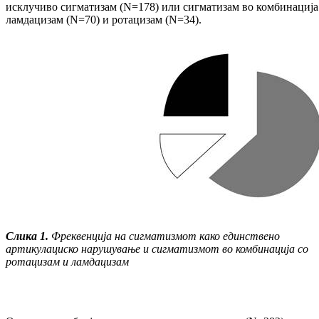
исклучиво сиг­матизам (N=178) или сигматизам во ком­би­на­ција
ламдацизам (N=70) и ротацизам (N=34).
Слика 1.
Фреквенција на сигматизмот како един­­ствено
артикулациско нарушување и сиг­ма­­ти­змот во комбинација со
ротацизам и лам­дацизам