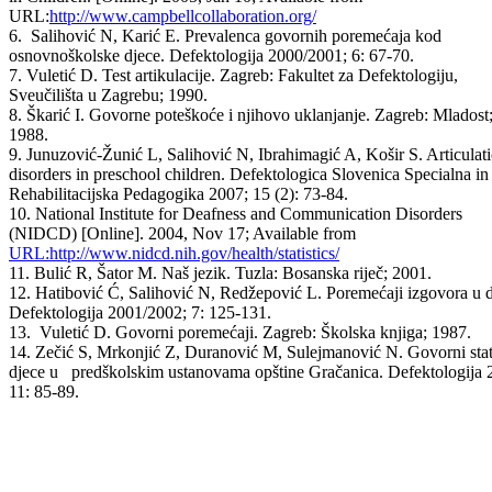
URL:
http://www.campbellcollaboration.org/
6. Salihović N, Karić E. Prevalenca govornih poremećaja kod
osnovnoškolske djece. Defektologija 2000/2001; 6: 67-70.
7. Vuletić D. Test artikulacije. Zagreb: Fakultet za Defektologiju,
Sveučilišta u Zagrebu; 1990.
8. Škarić I. Govorne poteškoće i njihovo uklanjanje. Zagreb: Mladost
1988.
9. Junuzović-Žunić L, Salihović N, Ibrahimagić A, Košir S. Articulat
disorders in preschool children. Defektologica Slovenica Specialna in
Rehabilitacijska Pedagogika 2007; 15 (2): 73-84.
10. National Institute for Deafness and Communication Disorders
(NIDCD) [Online]. 2004, Nov 17; Available from
URL:http://www.nidcd.nih.gov/health/statistics/
11. Bulić R, Šator M. Naš jezik. Tuzla: Bosanska riječ; 2001.
12. Hatibović Ć, Salihović N, Redžepović L. Poremećaji izgovora u d
Defektologija 2001/2002; 7: 125-131.
13. Vuletić D. Govorni poremećaji. Zagreb: Školska knjiga; 1987.
14. Zečić S, Mrkonjić Z, Duranović M, Sulejmanović N. Govorni sta
djece u predškolskim ustanovama opštine Gračanica. Defektologija 
11: 85-89.