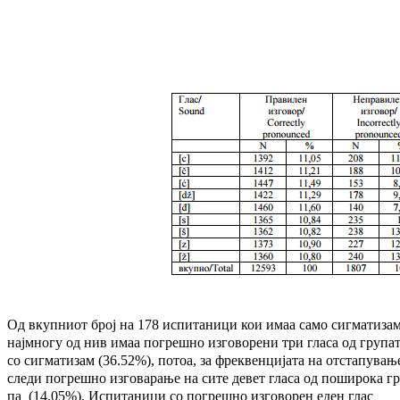
Од вкупниот број на 178 испитаници кои имаа само сигматизам
најмногу од нив имаа по­грешно изговорени три гласа од гру­па
со сигматизам (36.52%), потоа, за фрек­вен­ци­јата на отстапувањ
следи по­греш­но из­го­ва­ра­ње на сите девет гласа од по­широка гр
па (14.05%). Испитаници со по­грешно из­го­во­рен еден глас