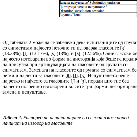
Од табелата 2 може да се забележи дека ис­пи­таниците од група
со сигматизам нај­често неточно ги изговараа гласовите [ʒ],
(13.28%), [ʃ] (13.17%), [s] (13%), и [z] (12.56%). Овие гласови б
најчесто из­го­ва­ра­ни во форма на дисторзија која беше ге­не­ралн
најприсутна при артикулацијата на гла­совите од групата со
сигматизам. За­ме­на­та на гласовите од групата со сигматизам бе
рет­­ки и најчести за гласовите [ʧ], [ʃ], [ʒ]. Ис­пуш­­тањето беше
најретко и најчесто за гла­со­ви­те [ʃ] и [ʒ], поради што тие беа
најчесто по­грешно изговорени во сите три форми: де­фор­мирањ
замена и испуштање.
Табела 2.
Распоред на испитаниците со сигматизам според
начинот на изгов
ор
на
гласовите