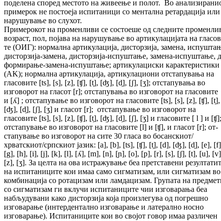
поделена според местото на жи­вее­ње и полот. Во анализирани
примерок не постоеја испитаници со ментална ре­тар­да­ци­ја или
нарушување во слухот.
При­мерокот на променливи се состоеше од след­ните променли
возраст, пол, појава на нарушување во артикулацијата на гла­со­
те (ОИГ): нормална артикулација, дис­тор­зи­ја, замена, испушта
дисторзија-за­мена, дис­торзија-испуштање, замена-ис­пуштање, д
фор­мирање-замена-ис­пуш­та­ње; артикулациски карактеристики
(AK); нор­мална артикулација, артикулациони отс­та­пу­вања на
гласовите [ts], [s], [z], [ʧ], [t̗], [ʤ], [d̗], [ʃ], [ʒ]; отстапувања во
изговорот на гла­сот [r]; отстапувања во изговорот на гласовите 
и [ʎ] ; отстапување во из­го­во­рот на гласовите [ts], [s], [z], [ʧ], [t̗],
[ʤ], [d̗], [ʃ], [ʒ] и гласот [r]; отстапување во из­го­во­рот на
гласовите [ts], [s], [z], [ʧ], [t̗], [ʤ], [d̗], [ʃ], [ʒ] и гласовите [ l ] и [ʧ]
отстапување во из­го­ворот на гласовите [l] и [ʧ], и гласот [r]; от­
стапување во изговорот на сите 30 гласа во босанскиот/
хрватскиот/српскиот јазик: [a], [b], [ts], [ʧ], [t̗], [d], [ʤ], [d̗], [e], [f]
[g], [h], [i], [j], [k], [l], [ʎ], [m], [n], [ɲ], [o], [p], [r], [s], [ʃ], [t], [u], [v]
[z], [ʒ]. За целта на ова ис­тражување беа претставени резултати
на испитаниците кои имаа само сигматизам, или сигматизам во
комбинација со ро­та­ци­зам или ламдацизам. Групата на предмет
со сиг­матизам ги вклучи испитаниците чии из­го­варања беа
набљудувани како дисторзија која произлегува од погрешно
изговарање (ин­тердентално изговарање и латерално нос­но
изговарање). Испитаниците кои во својот го­вор имаа различен