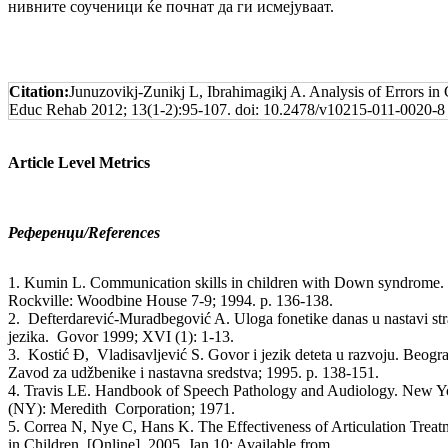
нив­ни­те соученици ќе почнат да ги исмејуваат.
Citation:
Junuzovikj-Zunikj L, Ibrahimagikj A. Analysis of Errors in
Educ Rehab 2012; 13(1-2):95-107. doi: 10.2478/v10215-011-0020-8
Article Level Metrics
Референци
/References
1. Kumin L. Communication skills in children with Down syndrome.
Rockville: Woodbine House 7-9; 1994. p. 136-138.
2. Defterdarević-Muradbegović A. Uloga fonetike danas u nastavi st
jezika. Govor 1999; XVI (1): 1-13.
3. Kostić Đ, Vladisavljević S. Govor i jezik deteta u razvoju. Beogr
Zavod za udžbenike i nastavna sredstva; 1995. p. 138-151.
4. Travis LE. Handbook of Speech Pathology and Audiology. New Y
(NY): Meredith Corporation; 1971.
5. Correa N, Nye C, Hans K. The Effectiveness of Articulation Treat
in Children. [Online]. 2005, Jan 10; Available from