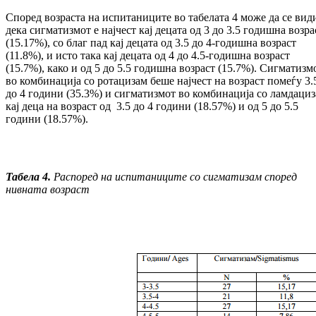
Според возраста на испитаниците во та­бе­ла­та 4 може да се вид
дека сигматизмот е нај­чест кај децата од 3 до 3.5 годишна воз­ра
(15.17%), со благ пад кај децата од 3.5 до 4-годишна возраст
(11.8%), и исто така кај децата од 4 до 4.5-годишна возраст
(15.7%), како и од 5 до 5.5 годишна возраст (15.7%). Сигматизм
во комбинација со ро­тацизам беше најчест на возраст помеѓу 3.
до 4 години (35.3%) и сигматизмот во ком­бинација со ламдаци
кај деца на воз­раст од 3.5 до 4 години (18.57%) и од 5 до 5.5
години (18.57%).
Табела 4.
Распоред на испитаниците со сигматизам според
нивната возраст