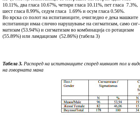
10.11%, два гласа 10.67%, че­тири гласа 10.11%, пет гласа 7.3%,
шест гла­са 8.99%, седум гласа 1.69% и осум гласа 0.56%.
Во врска со полот на испитаниците, очи­глед­но е дека машките
испитаници имаа слич­но на­ру­шување на сигматизам, само сиг­
матизам (53.94%) и сигматизам во ком­би­на­ција со ро­та­ци­зам
(55.89%) или лам­да­цизам (52.86%) (табела 3)
Табела 3.
Распоред на испитаниците според нивниот пол и ви
на говорна
та
мана