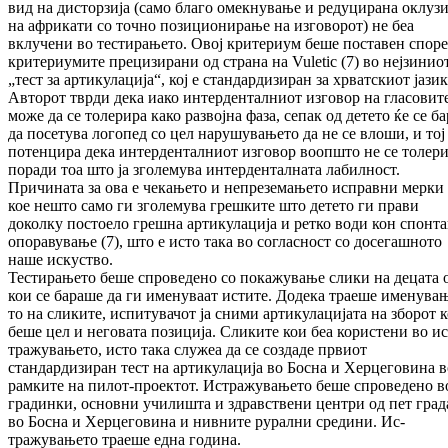
вид на дисторзија (само благо омекнување и редуцирана ок­лу­зи­
на африкати со точно позиционирање на из­говорот) не беа
вклучени во тестирањето. Овој критериум беше поставен спор
кри­те­риумите прецизирани од страна на Vuletic (7) во нејзинио
„тест за артикулација“, кој е стан­дардизиран за хрватскиот јазик
Ав­торот тврди дека иако интерденталниот из­го­вор на гласовит
може да се толерира како раз­војна фаза, сепак од детето ќе се ба
да по­сетува логопед со цел нарушувањето да не се влоши, и тој
потенцира дека ин­тер­ден­тал­ниот изговор воопшто не се толер
по­ра­ди тоа што ја зголемува интерденталната ла­билност.
Причината за ова е чекањето и не­преземањето исправни мерки
кое нешто само ги зголемува грешките што детето ги пра­ви
доколку постоело грешна ар­ти­ку­ла­ци­ја и ретко води кон спонт
опоравување (7), што е исто така во согласност со до­се­гаш­но­то
наше искуство.
Тестирањето беше спроведено со по­ка­жу­ва­ње слики на децата 
кои се бараше да ги име­ну­ваат истите. Додека траеше име­ну­ва­
то на сликите, испитувачот ја сними ар­ти­ку­ла­цијата на зборот к
беше цел и не­го­ва­та позиција. Сликите кои беа користени во ис
тражувањето, исто така служеа да се соз­да­де првиот
стандардизиран тест на ар­ти­ку­ла­ци­ја во Босна и Херцеговина 
рамките на пилот-проектот. Истражувањето беше спро­ведено в
градинки, основни училишта и здравствени центри од пет град
во Босна и Херцеговина и нивните рурални средини. Ис­
тражувањето траеше една година.