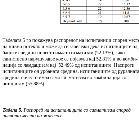
Табелата 5 го покажува распоредот на ис­пи­та­ници според мест
на нивно потекло и мо­же да се забележи дека испитаниците од 
баните средини почесто имаат сиг­ма­ти­зам (52.13%), како
единствено на­ру­шу­ва­ње кое се појавува кај 52.81% и во ком­би­
нација со лам­дацизам кај 52.49% од ис­пи­таниците. Нас­проти
испитаниците од ур­ба­ната сре­ди­на, испитаниците од ру­рал­на­т
средина по­чес­то имаа само сигматизам во комбинација со
ротацизам (55.88%).
Табела 5.
Распоред на испитаниците со сиг­ма­тизам според
нивното место на живеење