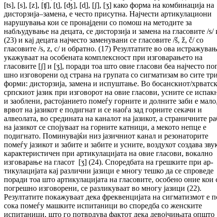
[ts], [s], [z], [ʧ], [t̗], [ʤ], [d̗], [ʃ], [ʒ] како форма на комбинација на
дисторзија–замена, е често присутна. Најчести ар­тикулациони
нарушувања кои се пронајдени со помош на методите за
набљудување на де­цата, се дисторзија и замена на гла­со­ви­те /s/ и
(23) и кај децата најчесто за­ме­ну­ва­ни се гласовите /š, ž, č/ со
гласовите /s, z, c/ и обратно. (17) Резултатите во ова ис­тра­жу­ва­
укажуваат на особената комплексност при изговарањето на
гласовите [ʃ] и [ʒ], по­ра­ди тоа што овие гласови беа најчесто по­
шно изговорени од страна на групата со сиг­матизам во сите тр
форми: дисторзија, за­мена и испуштање. Во бо­сан­ски­от/хр­ват­ск
српскиот јазик при изговорот на овие гла­со­ви, усните се испак
и заоблени, ра­сто­јанието помеѓу горните и долните заби е мало
врвот на јазикот е подигнат и се наоѓа зад горните секачи и
алвеолата, во средината на каналот на јазикот, а страничните р
на јазикот се спојуваат на горните катници, а ме­кото непце е
подигнато. Поминувајќи низ ја­зичниот канал и резонаторите
помеѓу ја­зи­кот и забите и забите и усните, воздухот соз­да­ва зву
карактеристичен при ар­ти­ку­ла­ци­ја­та на овие гласови, вокално
изговарање на гла­сот [ʒ] (24). Споредбата на грешките при ар­
тикулацијата кај различни јазици е многу теш­ко да се спроведе
поради тоа што ар­ти­ку­ла­ци­јата на гласовите, особено оние кои 
по­грешно изговорени, се разликуваат во мно­гу јазици (22).
Резултатите покажуваат дека фреквенцијата на сигматизмот е по
со­ка помеѓу машките испитаници во спо­ред­ба со женските
испитаници, што го по­твр­ду­ва фактот дека девојчињата општо