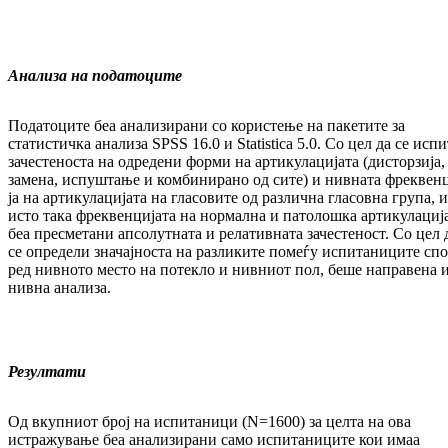
Анализа на податоците
Податоците беа анализирани со користење на пакетите за
статистичка анализа SPSS 16.0 и Statistica 5.0. Со цел да се испи
за­чес­теноста на одредени форми на ар­ти­ку­ла­ци­јата (дисторзија,
замена, испуштање и ком­бинирано од сите) и нивната фрек­вен­
ја на артикулацијата на гласовите од раз­лич­на гласовна група, и
исто така фрек­вен­ци­ја­та на нормална и патолошка артикулациј
беа пресметани апсолутната и релативната за­честеност. Со цел 
се определи зна­чај­нос­та на разликите помеѓу испитаниците спо
ред нивното место на потекло и нивниот пол, беше направена 
нивна анализа.
Резултати
Од вкупниот број на испитаници (N=1600) за целта на ова
истражување беа ана­ли­зи­ра­ни само испитаниците кои имаа