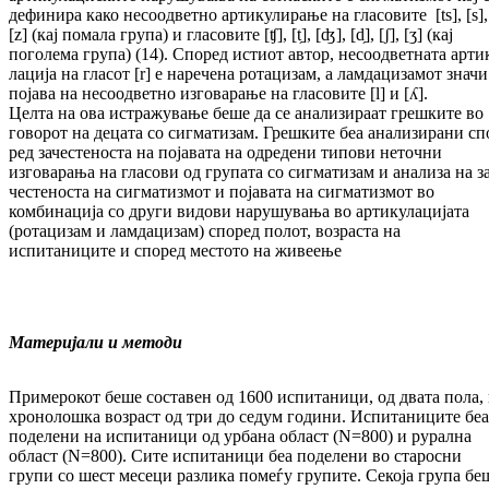
дефинира ка­ко несоодветно артикулирање на гла­со­ви­те [ts], [s],
[z] (кај помала група) и гласовите [ʧ], [t̗], [ʤ], [d̗], [ʃ], [ʒ] (кај
поголема група) (14). Според истиот автор, несоодветната ар­ти­
лација на гласот [r] е наречена ро­та­ци­зам, а ламдацизамот значи
појава на не­со­од­вет­но изговарање на гласовите [l] и [ʎ].
Целта на ова истражување беше да се ана­ли­зи­ра­ат грешките во
говорот на децата со сиг­ма­тизам. Грешките беа анализирани сп
ред зачестеноста на појавата на одредени ти­по­ви неточни
изговарања на гласови од гру­па­та со сигматизам и анализа на з
че­сте­нос­та на сигматизмот и појавата на сигматизмот во
комбинација со други видови на­ру­шу­ва­ња во артикулацијата
(ротацизам и лам­да­ци­зам) според полот, возраста на
испитаниците и според местото на живеење
Материјали и методи
Примерокот беше составен од 1600 ис­пи­та­ни­ци, од двата пола,
хронолошка возраст од три до седум години. Испитаниците беа
по­делени на испитаници од урбана област (N=800) и рурална
област (N=800). Сите ис­пи­та­ници беа поделени во старосни
групи со ше­ст месеци разлика помеѓу групите. Секоја гру­па бе