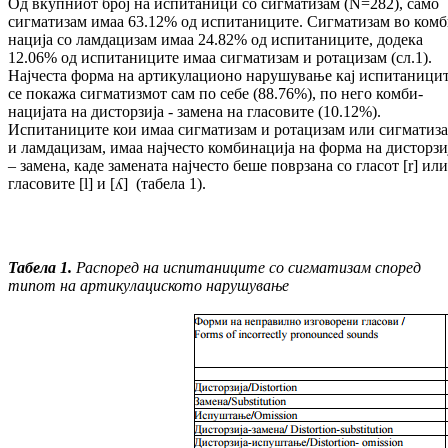
Од вкупниот број на испитаници со сиг­ма­ти­зам (N=282), само
сигматизам имаа 63.12% од испитаниците. Сигматизам во ком­б
на­ци­ја со ламдацизам имаа 24.82% од ис­пи­та­ни­ци­те, додека
12.06% од ис­пи­та­ни­ците имаа сиг­матизам и ротацизам (сл.1).
Најчеста форма на артикулационо на­ру­шу­ва­ње кај испитаници
се покажа сиг­ма­тизмот сам по себе (88.76%), по него ком­­би­
нацијата на дисторзија - замена на гла­совите (10.12%).
Испитаниците кои имаа сиг­ма­ти­зам и ротацизам или сиг­ма­ти­з
и лам­да­ци­зам, имаа најчесто ком­би­на­ци­ја на форма на дисторзи
– замена, каде замената нај­чес­то беше поврзана со гла­сот [r] или
гласовите [l] и [ʎ] (тaбела 1).
Табела 1.
Распоред на испитаниците со сиг­матизам според
типот на ар­ти­ку­ла­ци
с
кото
нарушување