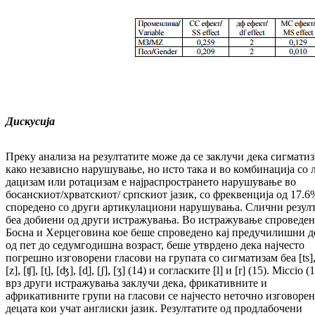
Дискусија
Преку анализа на резултатите може да се за­клу­чи дека сигмати
како независно на­ру­шу­вање, но исто така и во комбинација со 
дацизам или ротацизам е нај­рас­прос­тра­не­то нарушување во
босанскиот/хрватскиот/ срп­скиот јазик, со фреквенција од 17.6
спо­редено со други артикулациони на­ру­шу­ва­ња. Слични резул
беа добиени од дру­ги истражувања. Во истражување спро­ве­де­н
Босна и Херцеговина кое беше спро­ве­де­но кај предучилишни д
од пет до се­дум­­го­дишна возраст, беше утврдено дека нај­­чес­то
погрешно изговорени гласови на гру­пата со сигматизам беа [ts], 
[z], [ʧ], [t̗], [ʤ], [d̗], [ʃ], [ʒ] (14) и согласките [l] и [r] (15). Miccio (
врз други истражувања заклучи дека, фри­кативните и
африкативните групи на гла­со­ви се најчесто неточно изговорен
де­ца­та кои учат англиски јазик. Ре­зул­та­ти­те од про­длабочени