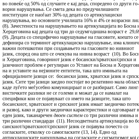
во повеќе од 50% од случаите е кај деца, споредено со други го­
ворни нарушувања. Се смета дека во пред­учи­лишните
институции се наоѓаат 30% од децата со артикулациски
нарушувања, во ос­новните училишта 16% и 4% се возрасни ли­
(8). Зачестеноста на нарушувањето на ар­ти­кулацијата во Босна 
Херцеговина кај де­цата од три до седумгодишна возраст е 29,
(9). Децата со специфично на­ру­шу­ва­ње на гласовите, коешто се
дефинира со тер­ми­нот артикулациско нарушување, има кли­ни
важни потешкотии при соз­да­ва­ње­то на гласовите во нивниот
јазик, според она што се очекува на нивна возраст (10). Во Бос
и Херцеговина, говорниот јазик е бо­сан­ски/хрватски/српски и
јазичниот проблем е регулиран со Уставот на Босна и Хер­це­го­в
на и уставите на нејзините ентитети, така што имињата на
официјалните јазици се: бо­сански јазик, хрватски јазик и српс
ја­зик. Сите три јазици заедно постојат во ре­ла­тивно мала облас
каде луѓето меѓусебно ко­му­ницираат и се разбираат. Само линг
вис­тич­ките разлики не се големи и можат да се на­ма­лат на
специфики кои се појавуваат со име­то на јазиците, така што
босанскиот, хр­ват­скиот и српскиот јазик имаат заедничко по­те
и развој, како и други заеднички ка­рак­теристики и одговараат 
еден јазик, та­ка­наречен
двоен систем
со три различни ими­ња и
три различни стандарди (11). Не­соод­ветната артикулација во б
сан­ски­от/хр­ват­скиот/српскиот јазик се појавува почесто со
согласките, отколку со самогласките (13, 14). Едно од
артикулациските нарушувања на согласките е сигматизмот кој 