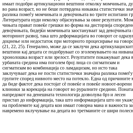
имаат по­доб­ри артикулациони вештини отколку мом­чи­ња­та, д
во рана возраст, но не беше пот­врдена никаква статистички зна
раз­ли­ка помеѓу момчињата и девојчињата во три­те испитани г
Литературата нуди не­колку објаснувања за овие резултати. Мом
чињата прават повеќе грешки во форма на дисторзија спореден
девојчињата, би­дејќи момчињата заостануваат зад де­вој­чи­њата
моторниот развој, така што де­фор­ма­цијата во говорот се одразу
доцнење или недостаток при моторното процесирање на говор
(21, 22, 25). Генерално, може да се заклучи дека артикулациски
вештини кај децата се подобруваат со зголемувањето на нивана
хронолошка возраст или зре­лост. Резултатите покажуваат дека 
ур­ба­на­та средина има поголем број лица со сиг­ма­тизам и
сигматизам во комбинација со лам­дацизам, но исто така
заклучуваат дека не пости статистички значајна разлика по­меѓу
групите според нивното место на по­тек­ло. Една од причините
да биде фак­тот дека постојат сè повеќе и повеќе но­во­от-во­рени
клиники за корекција на говорот во ру­ралните средини. Поната
напредокот на денешната технологија дозволува брз и лес­ен
пристап до информација, така што ин­фор­мацијата што ни укаж
на проблемите кај децата кои имаат говорна мана и важ­нос­та за
навремено вклучување на децата во трет­маните се шири полесн