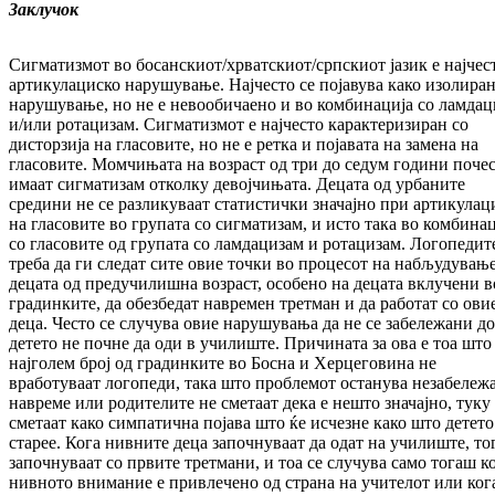
Заклучок
Сигматизмот во бо­сан­ски­от/хр­ват­ски­от/срп­ски­от јазик е најче
артикулациско на­ру­шу­ва­ње. Најчесто се појавува како изо­ли­ра­
нарушување, но не е невообичаено и во ком­бинација со ламда
и/или ро­та­ци­зам. Сигматизмот е најчесто карактеризиран со
дисторзија на гласовите, но не е ретка и по­­ја­вата на замена на
гласовите. Момчињата на возраст од три до седум години поче
има­ат сигматизам отколку девојчињата. Де­ца­та од урбаните
средини не се разликуваат стат­истички значајно при артикулац
на гла­совите во групата со сигматизам, и исто така во комбина
со гласовите од групата со ламдацизам и ротацизам. Логопедит
тре­ба да ги следат сите овие точки во процесот на набљудувањ
децата од предучилишна воз­раст, особено на децата вклучени в
гра­дин­ките, да обезбедат навремен третман и да ра­ботат со ови
деца. Често се случува овие на­рушувања да не се забележани д
де­те­то не почне да оди в училиште. Причината за ова е тоа што
најголем број од гра­дин­ки­те во Босна и Херцеговина не
вработуваат ло­гопеди, така што проблемот останува не­за­бележ
навреме или родителите не сме­та­ат дека е нешто значајно, туку
сметаат ка­ко симпатична појава што ќе исчезне како што детето
старее. Кога нивните деца за­поч­ну­ва­ат да одат на училиште, т
за­поч­ну­ва­ат со првите третмани, и тоа се случува само тогаш к
нивното внимание е при­влеч­ено од страна на учителот или ког