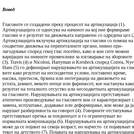
Вовед
Гласовите се создадени преку процесот на ар­тикулација (1).
Артикулацијата се од­не­су­ва на начинот на кој ние формираме
гласови и е резултат на движењата направени со од­ре­де­на цел (
Артикулацијата вклучува ар­ти­ку­лација на гласови со помош на
соод­вет­ни движења на перипеталните органи, нивно при­
лагодување според секој глас посебно, како и кон сите можни
варијации на нивните про­менливи за изговарање на зборовите
(3). Travis (4) и Nicolosi, Harryman и Kresheck спо­ред Correa, Nye
Hans (5) го дефинираат на­рушувањето на артикулацијата на гла­
ви­те како резултат на несоодветни услови, пос­тавено време,
насока, притисок, брзина или интеграција на движењето на
устата, ја­зи­кот, мекото непце или фаринксот, кое нас­та­ну­ва как
резултат на тоталното отсуство или несоодветната артикулациј
на гла­со­ви­те. Нарушувањата на артикулацијата прет­ста­вуваат
атипично произведување на гла­со­ви­те кои се карактеризираат 
замена, ис­пуш­тање, додавање или деформирање, кои мо­же да ја
нарушат разбирливоста на го­во­рот (4). Говорните отстапувања
прет­ста­ву­ва­ат пречка за поединецот и го ограничуваат во
нормалната комуникација (6). На­ру­шу­ва­ња­та на артикулацијата
може да се појават на секоја возраст, но најчесто се појавуваат 
текот на детството (7). Појавата на на­ру­шу­ва­ња на артикулациј