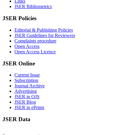
Links
JSER Bibliometrics
JSER Policies
Editorial & Publishing Policies
JSER Guidelines for Reviewers
Complaints procedure
Open Access
Open Access Licence
JSER Online
Current Issue
Subscription
Journal Archive
Advertising
JSER in OJS
JSER Blog
JSER in ePrints
JSER Data