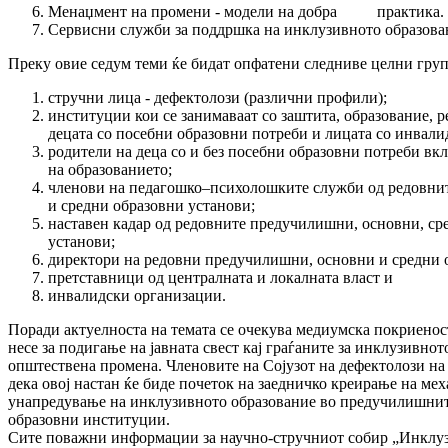
Менаџмент на промени - модели на добра пра­ктика.
Сервисни служби за поддршка на ин­клу­зив­но­то образова
Преку овие седум теми ќе бидат опфатени след­ниве целни гру
стручни лица - дефектолози (различни пр­офили);
институции кои се занимаваат со заш­ти­та, образование, р
децата со посебни образовни по­тре­­би и лицата со инвали
родители на деца со и без посебни об­ра­зов­ни потреби вк
на образованието;
членови на педагошко–психолошките служ­би од редовнит
и средни образовни установи;
наставен кадар од редовните пре­ду­чи­лиш­ни, основни, средн
установи;
директори на редовни предучилишни, ос­нов­ни и средни 
претставници од централната и локалната власт и
инвалидски организации.
Поради актуелноста на темата се очекува ме­ди­ум­ска покриеност
несе за подигање на јавната свест кај гра­ѓа­ните за ин­клузивнот
оп­штес­тве­на промена. Членовите на Со­јузот на де­фек­то­лози на
дека овој нас­тан ќе биде почеток на заедничко креирање на мех
унапредување на ин­клузивното об­разование во предучилишнит
образовни институции.
Си­те поважни информации за научно-струч­ни­от собир „Инклузи