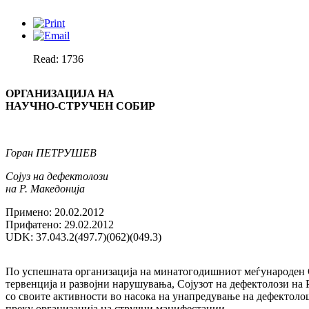
Read: 1736
ОРГАНИЗАЦИЈА НА
НАУЧНО-СТРУЧЕН СОБИР
Горан ПЕТРУШЕВ
Сојуз на дефектолози
на Р. Македонија
Примено: 20.02.2012
Прифатено: 29.02.2012
UDK: 37.043.2(497.7)(062)(049.3)
По успешната организација на ми­на­то­го­диш­ниот меѓународен
тервенција и развојни нарушувања, Со­ју­зот на дефектолози на Р
со своите активности во насока на уна­предување на дефектолош
преку организација на стручни ма­ни­фестации.