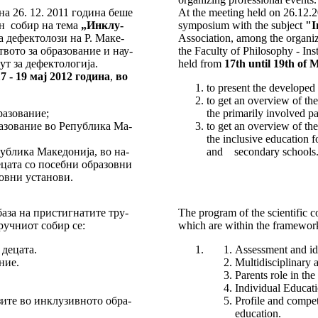
а 26. 12. 2011 година бе­ше
At the meeting held on 26.12.2
чен собир на тема
„Ин­клу­
symposium with the subject
"I
 дефектолози на Р. Ма­ке­
Association, among the organi
то за об­ра­зо­ва­ние и нау­
the Faculty of Philosophy - Ins
за де­фек­то­ло­гија.
held from
17th until 19th of 
17 - 19 мај 2012 година
,
во
to present the develo
to get an overview of t
разование;
the primarily involved pa
бразование во Република Ма­
to get an overview of t
the inclusive education 
публика Македонија, во на­
and secondary schools
ата со посебни об­ра­зов­ни
зовни установи.
база на пристигнатите тру­
The program of the scientific co
тручниот собир се:
which are within the framework 
 децата.
Assessment and iden
ние.
Multidisciplinary 
Parents role in the
Individual Educati
ите во инклузивното обра­
Profile and compet
education.