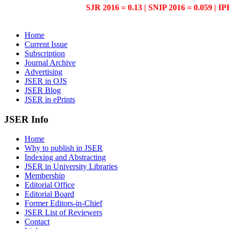
SJR 2016 = 0.13 | SNIP 2016 = 0.059 | IP
Home
Current Issue
Subscription
Journal Archive
Advertising
JSER in OJS
JSER Blog
JSER in ePrints
JSER Info
Home
Why to publish in JSER
Indexing and Abstracting
JSER in University Libraries
Membership
Editorial Office
Editorial Board
Former Editors-in-Chief
JSER List of Reviewers
Contact