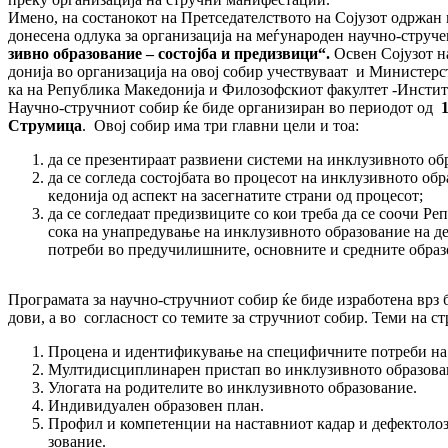
Имено, на состанокот на Претседателството на Со­јузот одржан н
до­несена одлука за организација на ме­ѓу­на­ро­ден научно-стру
зив­но образование – состојба и пре­диз­ви­ци“.
Освен Сојузот на
донија во организација на овој собир учес­тву­ваат и Министерство
ка на Република Македонија и Фи­ло­зоф­ски­от факултет -Институт 
Науч­но-стручниот собир ќе биде ор­га­ни­зи­ран во периодот од
Стру
мица
. Овој собир има три главни це­ли и тоа:
да се презентираат развиени системи на ин­клузивното об
да се согледа состојбата во процесот на ин­клузивното о
кедонија од аспект на засегнатите стра­ни од процесот;
да се согледаат предизвиците со кои тре­ба да се соочи Ре
сока на унапредување на инклузивното об­разование на дец
потреби во предучилишните, ос­нов­ните и средните обра
Програмата за научно-стручниот собир ќе би­де из­работена врз 
дови, а во согласност со темите за струч­ни­от собир. Теми на с
Процена и идентификување на спе­ци­фични­те потреби на
Мултидисциплинарен пристап во ин­клу­зив­ното образова
Улогата на родителите во инклузивното об­ра­зование.
Индивидуален образовен план.
Профил и компетенции на наставниот ка­дар и дефектолоз
зо­ва­ние.