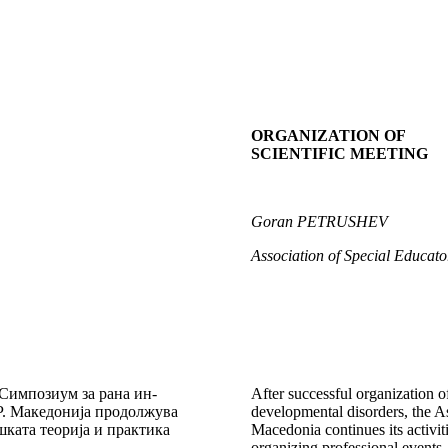
ORGANIZATION OF
SCIENTIFIC MEETING
Goran PETRUSHEV
Association of Special Educato
 Симпозиум за рана ин­
After successful organization o
. Македонија про­дол­жу­ва
developmental disorders, the As
ката теорија и прак­тика
Macedonia continues its activit
organizing professional events.