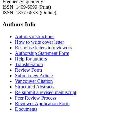
Frequency: quarterly
ISSN: 1409-6099 (Print)
ISSN: 1857-663X (Online)
Authors Info
Authors instructions
How to write cover letter
Response letters to reviewers
Authorship Statement Form
Help for authors
Transliteration
Review Form
Submit new Article
Vancouver Citation
Structured Abstracts
Re-submit a revised manuscript
Peer Review Process
Reviewer Application Form
Documents