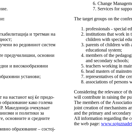
Change Managemen
ние.
Services for suppor
пи
:
The target groups on the confer
professionals - special ed
ехабилитација и трет­ман на
institutions that work in 
дност;
children with special edu
лучени во редовниот сис­тем
parents of children with
educational system;
е предучилишни, ос­нов­ни
members of the pedagogi
and secondary schools;
и и ви­со­ко­об­ра­зов­ни
teachers working in mai
head masters of mainstr
образовни установи;
representatives of the cen
associations of persons wi
Considering the relevance of t
 на настанот кој ќе при­до­
will contribute in raising the p
о образование како го­ле­ма
The members of the Association
 Р. Македонија оче­ку­ваат
joint creation of mechanisms an
анизми и по­ли­тики за
and the primary and secondary e
е, ос­новните и средните
All information regarding the 
the web page:
www.sojuznadef
вно образование – сос­тој­