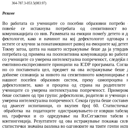
364-787.3-053.5(083.97)
Резиме
Во работата со учениците со посебни об­ра­зо­вни потреби 
повеќе се истакнува пот­ре­ба­та од сензитивност во
комуникацијата со нив. Размената на емоции помеѓу детето и д
фектологот, како и начинот на кој де­фек­то­ло­гот
одговара
н
истите се клучни за по­натамошниот развој на емоциите кај де­те­т
Токму затоа, целта на нашето ис­тра­жу­ва­ње беше да ја утврди
потребата од при­ме­на на посензитивна комуникација во ра­бо­та­
со учениците со умерена интелектуална по­преченост
,
следејќи 
емотивно-екс­пре­сив­ните принципи на ICDP
програмата. Со­гла
но со поставената цел, предме
т
на ова ис­тражување беше 
добиеме сознанија за ни
вото на сензитивното комуницирање 
на­шиот посебен образовен систем, преку са­мо­процена 
дефектолозите, како и процена од страна на родителите
учениците со уме­ре­на интелектуална попреченост. При­ме­ро­к
беше составен од три групи: де­фек­то­ло­зи, родители и ученици 
умерена ин­те­лек­туал­на попреченост. Секоја група беше сос­та­ве
од дваесет испитаници, со вкупен број 60. Статистичка
обработка на по­да­то­ци­те
од
истражувањето се изврши та­бе­ла
но, гра­фич­ки и со одредување на RxC
егзактни табели 
контингенција.
Резултатите од ова ис­тра­жување покажаа сил
статистички зна­чај­на разлика во одговорите на трите гру­пи ис­п