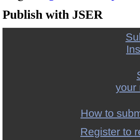
Publish with JSER
Su
Ins
your
How to subm
Register to r