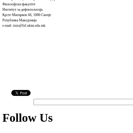
Филозофски факултет
Институт за дефектологија
Крсте Мисирков бб, 1000 Скопје
Република Македонија
e-mail: risto@fzf.ukim.edu.mk
Follow Us