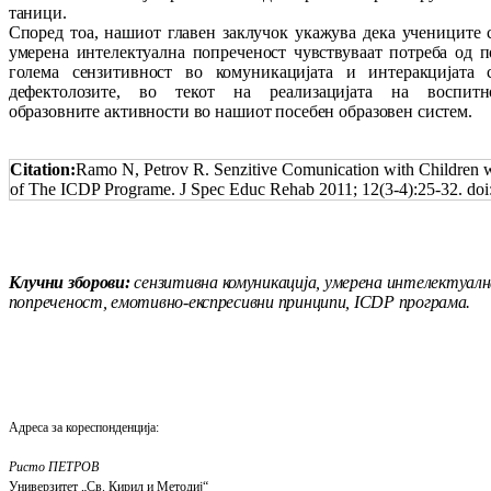
таници.
Спо­ред тоа, нашиот главен заклучок ука­жу­ва дека учениците 
умерена интелектуална по­­пре­ченост чувствуваат потреба од п
го­ле­ма сен­зитивност во комуникацијата и ин­те­рак­ци­јата 
дефектолозите, во текот на ре­али­за­ци­јата на воспитн
образовните ак­тив­ности во нашиот посебен образовен сис­тем.
Citation:
Ramo N, Petrov R. Senzitive Comunication with Children wi
of The ICDP Programe. J Spec Educ Rehab 2011; 12(3-4):25-32. do
Клучни зборови:
сензитивна комуникација, уме­­рена интелектуал
попреченост, емо­тив­­но-експресивни принципи, ICDP
програма.
Адреса за кореспонденција:
Ристо ПЕТРОВ
Универзитет „Св. Кирил и Методиј“