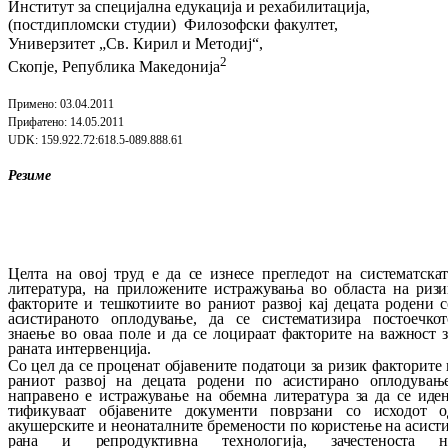
Институ
т
за специјална едукација и рехабилитација,
(постдипломски студии) Филозофски факултет,
Универзитет
„Св. Кирил и Методиј“,
2
Скопје, Република Македонија
Примено
: 03.04.2011
Прифатено
: 14.05.2011
UDK:
159.922.72:618.5-089.888.61
Резиме
Целта на овој труд е да се изнесе прегледот на систематскат
литература, на при­ло­же­ни­те истражувања во областа на ризи
фак­то­ри­те и тешкотиите во раниот развој кај де­ца­та родени 
асистираното оплодување, да се сис­тематизира постоечкот
знаење во оваа по­ле и да се лоцираат факторите на важност з
раната интервенција.
Со цел да се проценат објавените податоци за ризик факторите 
раниот развој на децата ро­дени по асистирано оплодување
направено е ис­тражување на обемна литература за да се иден
тификуваат објавените документи по­вр­за­ни со исходот о
акушерските и нео­на­тал­ни­те бремености по користење на ас­ис­т
ра­на и репродуктивна технологија, за­чес­те­нос­та н