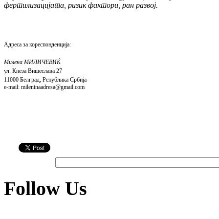
фертилизацијата, ризик фактори, ран развој.
Адреса за кореспонденција:
Милена МИЛИЧЕВИЌ
ул.
Кнеза Вишеслава 27
110
0
0 Белград, Република Србија
e
-
mail
:
mileninaadresa
@
gmail
.
com
Follow Us