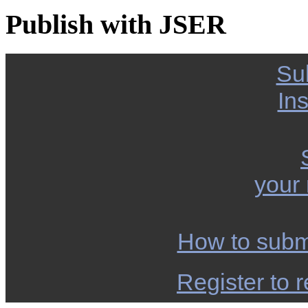
Publish with JSER
Su
Ins
your
How to subm
Register to r