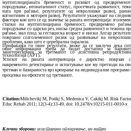
мултиплицираната бременост и ри­зи­кот од предвременот
породување, нео­на­тал­ниот статус, просечната развиеност, те­ж
ната при раѓање, резултатите од нев­ро­лош­ки развој, ранио
когнитивен и моторен раз­вој.
Резултатите укажуваат на следнив
фактори кои што се од значење за раната ин­тер­вен­ци­ја: зголеме
стапки на мултиплицирана бре­меност, предвремено раѓање
породување со царски рез, ниска средна развиеност и те­жи­на п
раѓање, мал плод за гестациска воз­раст и ниски Апгар резултат
поврзано со
зго­ле­ме­ни­от ризик од развивање на нев­ро­лошк
про­блеми, како што е церебрална па­рализа.
Прифаќајќи ги овие резултати, може да се зак­лучи дека сит
овие информации треба да би­дат достапни за паровит
заинтересирани за третманот со aсистивнa репродуктивн
технологија (АРТ).
Успехот на раната интервенција е директно по­врзан с
навременото детектирање и ис­пи­ту­ва­ње кое му претходи на ов
третман и ба­зи­раноста врз креирање на индивидуални про­грами
проценка на ефектите од трет­ма­нот.
Citation:
Milichevikj M, Potikj S, Medenica V, Cakikj M. Risk Factor
Educ Rehab 2011; 12(3-4):33-49. doi: 10.2478/v10215-011-0010-x
Клучни зборови:
асистирано оплодување, ин вит­ро