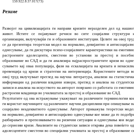
159.922.8:37.017(73)
Резиме
Развојот на цивилизацијата ги направи кри
зи
те неразделен дел од нашио
живот. Ис
ти
те се појавуваат речиси во сите соци­јални струк
тури 
организации, вклучувајќи ги и обра
зовните институции. Целите на овој тру
се да презентира теоретски модел на нор
­мално, девијантно и антисоцијалн
одне­су­
вање, да ги дискутира психо-социјалните карак
­теристики на емотивн
растроените адо­лесценти, сместени во установи за пре­стој и посебн
образование во САД и да ги ана
­лизира најраспространетите
кризи во одне
сувањето кај оваа популација, фази на ес
ка­лацијата на кризата и ненасилн
пре­вен­ција од кризи и стратегии на интервенција. Ко
рис
тените методи в
овој труд вклучуваат пре­г
лед на научна литература, анализи на ста­
тистичк
информации од различни вла­ди
ни извори, преглед и анализа на сту­дент
ск
записи и анализа на искуството на авто­рот поврзано со работата со емотивн
рас­трое
ни младинци во училиштата за престој и обра
­зование во САД.
Резултатите од ова истражување укажуваат на различните терминологии ко
ги кори­стат научниците од различните научни дис­ци­плини при опишување н
социјално неа­дек­ватното однесување.
Авторот прикажува тео­ретски моде
на н
ормално, девијантно и анти­социјално однесување кое може да го по­добр
разбирањето и препознавањето на ри­зични ситуации и однесувања
кои вода
до сериозни кризи. Анализите на студентски за­писи открива дека повеќето о
адо­лес­­це­нтите сместени во специјални училишта за пре­стој и образование с