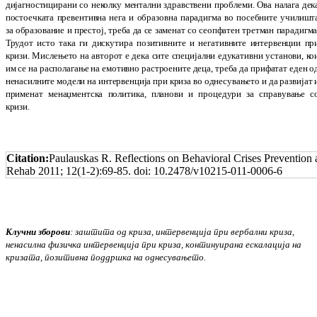
дијагностицирани со неколку ментални здравствени проблеми. Ова налага дек
постоечката превентивна нега и образовна
парадигма во посебните учи­лишт
за образование и престој, треба да се заменат со сеопфатен третман парадигма
Тру­дот исто така ги дискутира позитивните и негативните интервенции пр
кризи. Мис­ле­њето на авторот е дека сите специјални еду­кативни установи, ко
им се на рас­по­ла­гање на емотивно растроените деца, треба да при­фатат еден о
ненасилните модели на интер­венција при криза во однесувањето и да развијат 
применат менаџментска поли­тика, планови и процедури за справување с
кризи.
Citation:
Paulauskas R. Reflections on Behavioral Crises Prevention a
Rehab 2011; 12(1-2):69-85. doi: 10.2478/v10215-011-0006-6
Клучни зборови
: заштита од криза, интер­вен­ција при вербални криза,
ненасилна фи­зи­чка интервенција при криза, континуирана еска­лација на
кризата, позитивна поддршка на однесувањето.