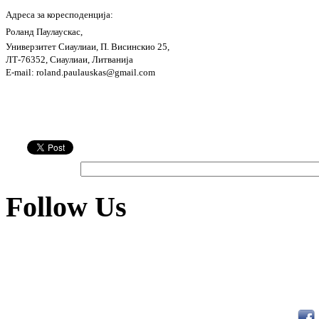
Адреса за коресподенција:
Роланд Паулаускас,
Универзитет Сиаулиаи, П. Висинскио 25,
ЛТ-76352, Сиаулиаи, Литванија
E-mail
: roland.paulauskas@gmail.com
Follow Us