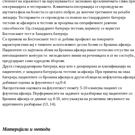
сте
пе
нот на изразеност на нарушувањето е зас
но
вано врз клиничката слика при
опсер
ва
ци
јата и тестирањето. Клиничката опсервација се спро
ведува во
акутната фаза на болеста со цел што побрзо да започне третманот на реха­би
литација. Тестирањето се спроведува со по
мош на стандардните батерија
тестови за афа
зијата и тестови за проценка на спе­ци­фич­ните јазични
способности. Од стан­дард
ни
те ба
терија тестови
,
најмногу се корист
ат
Бостонскиот тест
и
Западната бате­рија
.
Со примена на
Бостонскиот тест
се до­би
ва профилот на говорните
карактеристики кој е типичен за поголемиот дел на болни со Бро­ки
на афазија.
Пациентите со најтежок облик на Брокина афа
­зија имаат потполно отсуство на
инто­национите контури т.е. мелодиските линии на ре
ченицата и се во состојба 
про­ду­ци­раат само одредени зборови.
Друга стандардизирана батерија, која што е ди
зај­нирана за класификација на
пацие­н­тите, е
западната батерија на тестови за афа
зи
ја
. При примена на оваа
батерија
,
пациен­тите со Брокина афазија и други обли­ци на не
флуент
на афазиј
добиваат оцен
­ка за флуент
ност од 0-4.
Наспроти нив оценката на флуентност по­меѓу 5-10 означува пациент со
флуентна афа­зија. Пер
формансите на задачите за раз­би­рање кај па
циентите со
Брокина афазија се дви­жат од 4-10, што укажува на релативна зачу­­ваност на
аудитивното разбирање (13, 14).
Материјали и методи