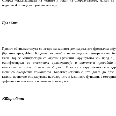
Според локализацијата на лезиите и текот на опо­равувањето, можат да 
издвојат 4 обли­ци на Брокина афазија.
Прв облик
Првиот облик настанува со лезија на задниот дел на долната фронтална вију
(Брокина ареа, 44-то Бродманово поле) и непо
сред
ни
те супкортикални бе
маси. Тој се мани­фестира со акутни афазични нару­шу­вања кои пред с¡, 
манифестираат со
отеж­ната артикулација и оштетена про­со­дија 
тешкотии во пронаоѓањето на збо­рови
.
Говорните нарушувања се при­др
жени со
дискретна хемипареза.
Карак­тери­стично е
што
доаѓа до брзо 
главно, пот­полно опоравување на говорните и јазичните функ­ции, а моторни
дефицити на муску­лите потполно исчезнуваат.
Втор облик