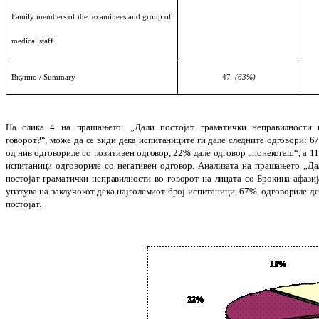
Family members of the
examinees and group of
medical staff
Вкупно
/ Summary
47
(63%)
На слика 4 на прашањето:
„
Дали постојат гра­
матички неправилности 
говорот?
“
,
мо­же да се види дека испитаниците ги дале след­
ните одговори: 6
од нив одговориле со позитивен одговор, 22% дале одговор „по­не
ко­гаш“, а 1
испитаници одговориле со не­га­тивен одговор.
Анализата на пра
ш
а
ње­то „Да
постојат граматички непра
вил
нос­ти во го­ворот на лицата со Брокина афа
зи­
упа­ту­ва на заклучокот дека најго
ле
ми­от број ис­пи­та­ници, 67%, одговориле д
пос­тојат.