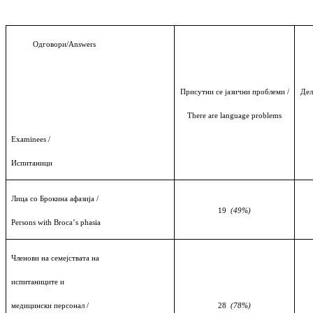
О
дговори/Answers
Присутни се јазични проблеми /
Дел
There are language problems
Examinees /
Испитаници
Лица со Брокина афазија /
19
(49%)
Persons with Broca
’
s phasia
Членови на семејствата на
испитаниците и
медицински персонал
/
28
(78%)