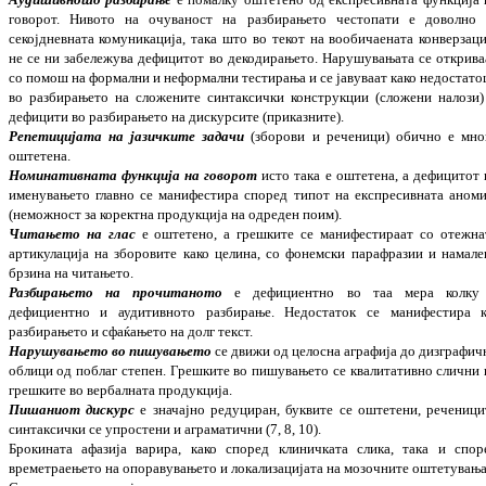
гово­рот.
Нивото на очуваност на разби­рањето често­пати е доволно 
секојдневната комуни­ка­ција, така што во текот на вообичаената кон­ве­р­заци
не се ни забележува дефицитот во деко­дирањето. Нарушувањата се открива
со помош на формални и неформални тести­рања и се јавуваат како недостато
во разби­рањето на сложените синтаксички кон­ст­рукции (сложени налози)
дефицити во разбирањето на дискурсите (приказните).
Репетицијата на јазичките задачи
(збо­рови и реченици) обично е мно
оштетена.
Номинативната функција на говорот
исто така е оштетена, а дефицитот 
имену­ва­њето главно се манифестира според типот на експресивната аноми
(неможност за коре­­к­тна продукција на одреден поим).
Читањето на глас
е оштетено, а грешките се манифестираат со отежна
артикулација на зборовите како целина, со фонемски пара­фра­зии и намале
брзина на читањето.
Раз­бирањето на прочитаното
е дефи­цие­н­тно во таа мера колку
дефициентно и ауди­тив­ното разбирање. Недостаток се мани­фе­стира к
разбирањето и сфаќањето на долг текст.
Нару­шувањето во пишувањето
се движи од цело­сна аграфија до дизграфич
облици од по­благ степен. Грешките во пишувањето се квалитативно слични 
грешките во вер­бал­ната продукција.
Пишаниот дискурс
е значајно редуциран, бук­вите се оштетени, реченици
синтак­сички се упростени и аграматични (7, 8, 10).
Бро­кината афазија варира, како според кли­нич­ката слика, така и спор
времетраењето на опоравувањето и локализацијата на мозоч­­ните оштетувања