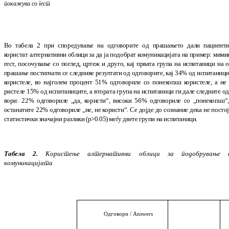
пока
жува
со
гест
Во табела 2 при споредување на одговорите од пра
шањето дали пациенти
користат ал
тер
на
тив
ни облици за да ја подобрат ко
му
ни
ка
ци
ја
та на пример: мимик
гест, посочување со пог
лед, цртеж и друго, кај првата група на ис
пи
та
ници
на о
прашање постигнати се след
ни
ве ре
зул
та
ти од одго­ворите, кај 34% од ис
пи
та
ници
ко
ристеле, во најголем процент 51% од
го
во
ри
ле со понекогаш користеле, а не 
ристеле 15% од испи­таниците, а втората гру
па на испи­тани­ци ги дале следните од
во
ри: 22% одго­вориле „да, користи“, високи 56% од
гово­риле со „по
не
когаш“,
останатите 22% од
го­вориле „не, не ко
ристи“.
Се дојде до соз
на
ние дека не посто
ста
тистички зна
чајни раз
лики (р>0.05) меѓу две
те групи на ис
пи
та
ни
ци.
Табела 2.
Користење
алтер
на
ти
вни
облици
за
подобрување
комуникацијата
О
дговори / Answers