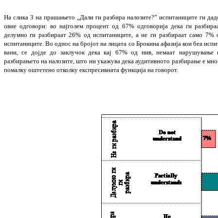
На слика 3
на прашањето „Дали ги разбира на
лозите?” испитаниците ги дад
овие од
го
во
ри: во најголем процент од 67% од
го
во
ри
ја дека ги разбираа
делумно ги разбираат 26% од испитаниците, а не ги разбираат само 7% 
испитаниците. В
о однос на бро
јот на лицата со Брокина афазија кои беа ис
пи
вани, се дојде до заклучок дека кај 67% од нив, немаат нарушување 
разбирањето на налозите, што ни укажува дека ауди
тив
но
то разбирање е мно
помалку оштетено от
колку експресивната функција на говорот.