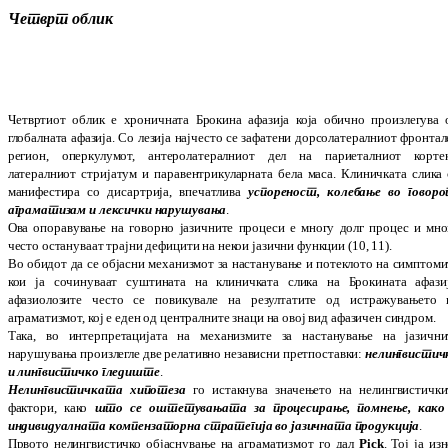
Четврт облик
Чет
вртиот облик е хроничната Брокина афа­зи­ја која обично произлегува 
глобалната афа­зија. Со лезија најчесто се зафатени дор­со­­латералниот фронта
регион, опер­ку­лу­мот, антеролатералниот дел на парие­талниот кор­тек
латералниот стријатум и па­ра­вен­три­куларната бела маса. Клиничката слика 
манифестира со дисартрија, впе­чат­лива
успо­реност, колебање во говоро
агра­ма­ти­зам и лексички нарушувања
.
Ова опоравување на говорно јазичните про­цеси е многу долг процес и мно
често ос­та­­нуваат трајни дефицити на некои ја­зични функ­ции (10, 11).
Во обидот да се објасни механизмот за нас­та­­нување и потеклото на симптоми
кои ја со­чинуваат суштината на клиничката слика на Брокината афазиј
афазиолозите често се по­викувале на резултатите од истра­жу­ва­ње­то 
аграматизмот, кој е еден од цент­рал­ни­те знаци на овој вид афазичен син­дром.
Така, во интерпретацијата на механизмите за нас­танување на јазични
нарушувања про­из­легле две релативно независни прет­по­став­ки:
нелингвистич
и лингвистичко гле­диште
.
Нелингвистичката хипотеза
го истакнува зна­чењето на нелингвистички
фактори, како
што се оштетувањата за про­це­си­рање, помнење, како
индивидуалната ком­­пе­н­заторна стратегија во јазичната про­дукција
.
Првото нелингвистичко објаснување на агра­­матизмот го дал
Pick
. Тој ја из