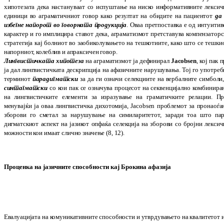
хипо­те­­зата дека настануваат со испуштање на нис­ко информативните лексич
единици во агра­­матичниот говор како резултат на оби­дите на пациентот
да 
избегне напорот во го­ворната продукција
. Оваа претпоставка е од интуитив
карактер и го имплицира ста­вот дека, аграматизмот претставува компен­за­­торс
стратегија кај болниот во заобико­лу­­вањето на тешкотиите, како што се теш­ки­
напорниот, колеблив и апраксичен говор.
Лингвистичката хипотеза
на агра­ма­тиз­мот ја дефи­нирал
Jacobsen
, кој пак 
ја дал линг­ви­стичката дескрипција на афа­зич­ните нару­шу­вања. Тој го употре
терми­нот
парадиг­матски
за да ги означи селек­циите на вербал­ните симболи,
синтаг­мат­ски
со кои пак се означува процесот на секвен­цијално комби­нира
на лингви­стич­ките елементи за изразување на грама­тич­ки­те релации. Пр
менувајќи ја оваа линг­ви­стич­ка дихо­то­мија,
Jacobsen
проблемот за про­наоѓа
збо­рови го сметал за нару­шу­вање на сими­ла­ри­тетот, заради тоа што па­ра
дигматскиот аспект на јазикот опфаќа селе­к­ција на збо­рови со бројни лексич
мож­­ности кои имаат слично значење (8, 12).
Проценка на јазичните способности кај Брокина афазија
Евалуацијата на комуникативните спосо
б
нос
ти и утврдувањето на квалитетот 