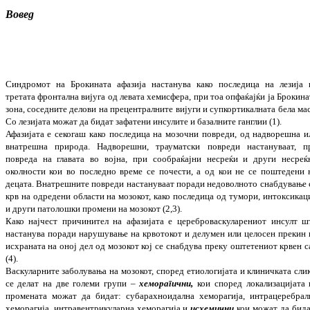
Вовед
Синдромот на Брокината афазија наста­нува како последица на лезија 
третата фрон­тална вијуга од левата хемисфера, при тоа опфа­ќајќи ја Брокина
зона, сосе­дните делови на прецентралните вијуги и супкор­ти­калната бела мас
Со лезијата можат да бидат зафатени инсулите и базалните ган­г­лии (1).
Афазијата е секогаш како последица на мозочни повреди, од надворешна и
вна­трешна природа. Надворешни, трауматски повреди настануваат, п
повреда на главата во војна, при сообраќајни несреќи и други не­среќ
околности кои во последно време се почести, а од кои не се поштедени 
децата. Внатрешните повреди настануваат поради недоволното снабдување 
крв на одре­дени области на мозокот, како по­сле­дица од тумори, интоксикац
и други пато­лошки промени на мозокот (2,3).
Како најчест причинител на афазијата е цере­броваскуларениот инсулт ш
настанува поради нару­шување на крвотокот и делумен или цело­сен прекин 
исхраната на оној дел од мозо­кот кој се снабдува преку оштетениот крвен с
(4).
Васкуларните заболувања на мозокот, спо­ред етиологијата и клиничката слик
се делат на две големи групи –
хеморагични
,
кои според локализацијата 
промената можат да бидат: субарахноидална хеморагија, интра­церебрал
хеморагија, интра­вентри­куларна хеморагија и
исхемични
кои можат да бида