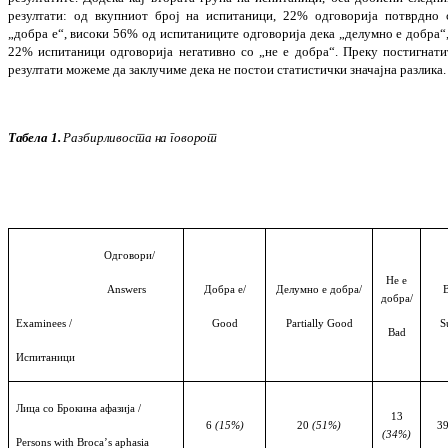
резултати: од вкупниот број на испитаници, 22% одговорија потврд­но 
„добра е“, високи 56% од испи­та­ни­ци­те одговорија дека „делумно е добра“,
22% испитаници одговорија негативно со „не е добра“.
Преку постигнати
резултати мо­жеме да заклучиме дека не постои ста­ти­стички значајна разлика.
Табела
1.
Разбирливоста
на
говорот
Oдговори/
Не е
Answers
Д
обра
е
/
Делумно
е добра
/
добра
/
Examinees /
Good
Partially Good
S
Bad
Испитаници
Лица со Брокина афазија /
13
6
(15%)
20
(51%)
3
(34%)
Persons with Broca
’
s aphasia