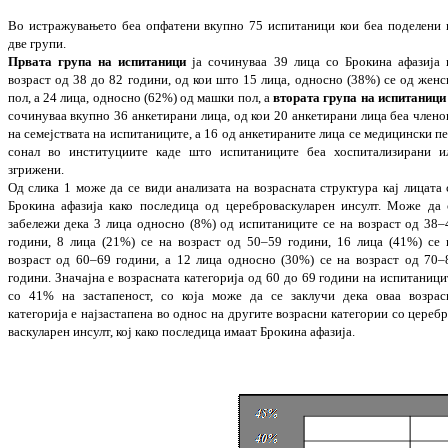
Во истражувањето беа опфатени вкупно 75 ис
питаници кои беа поделени 
две групи.
Првата група
на испитаници
ја сочинуваа 39 лица со Брокина афазија 
возраст од 38 до 82 години, од кои што 15 лица, односно (38%) се од женс
пол, а 24 лица, односно (62%) од машки пол, а
втората група на ис
пи
таниц
сочинуваа вкупно 36 анке­ти­ра
ни лица, од кои 20 анкетирани лица беа чле­но
на семејствата на испитаниците, а 16 од ан
кетираните лица се медицински пе
со­нал во институциите каде што испи­та­ни­ците беа хос
питализирани и
згрижени.
Од слика 1 може да се види анализата на воз
­расната структура кај лицата 
Брокина афа
зија како последица од цере­бро­ва­ску­ла­рен инсулт.
Може да 
забележи дека 3 ли
ца односно (8%) од испитаниците се на воз
раст од 38–
години, 8 лица (21%) се на воз
раст од 50–59 години, 16 лица (41%) се 
возраст од 60–69 години, а 12 лица однос
но (30%) се на возраст од 70–
години.
Зна
чај
на
е возрасната категорија од 60 до 69 го
ди
­ни на испитаници
со 41% на заста­пе­ност, со која може да се заклучи дека оваа воз
­ра
категорија е најзастапена во однос на другите возрасни категории со цере­бр
вас
ку­ларен инсулт, кој како последица имаат Бро­
кина афазија.