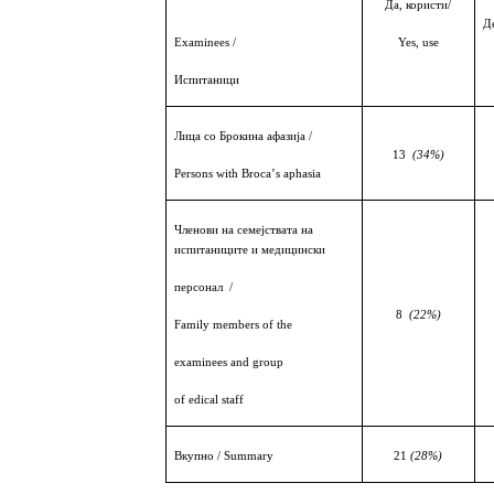
Да, користи/
Де
Examinees /
Yes, use
Испитаници
Лица со Брокина афазија
/
13
(34%)
Persons with
Broca
’
s aphasia
Членови на семејствата на
испитаниците и медицински
персонал
/
8
(22%)
Family members of the
examinees and group
of edical staff
Вкупно / Summary
21
(28%)