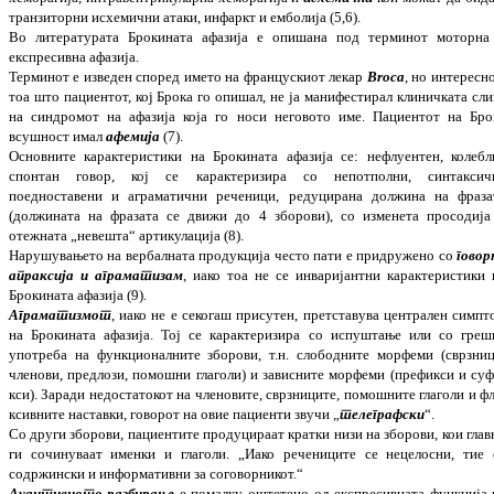
транзиторни исхемични атаки, инфаркт и емболија (5,6).
Во литературата Брокината афазија е опи­шана под терминот моторна
експресивна афа­зија.
Терминот е изведен според името на фран­цу­скиот лекар
Broca
, но интересно
тоа што паци­ентот, кој Брока го опишал, не ја мани­ф­е­стирал клиничката сли
на синдромот на афазија која го носи неговото име. Пацие­н­тот на Бро
всушност имал
афемија
(7).
Основните карактеристики на Брокината афа­зија се: нефлуентен, колебл
спонтан го­вор, кој се карактеризира со непотполни, синта­ксич
поедноставени и аграматични реченици, редуцирана должина на фраза
(должи­ната на фразата се движи до 4 зборови), со изменета просодија
отежната „невешта“ артикулација (8).
Нарушувањето на вербалната продукција често пати е придружено со
говор
апра­к­сија и аграматизам
, иако тоа не се инва­ри­ја­н­т­ни карактеристики 
Брокината афазија (9).
Аграматизмот
, иако не е секогаш присутен, прет­ставува централен симпт
на Бро­ки­ната афазија. Тој се карактеризира со испу­ш­тање или со греш
употреба на функци­о­нал­ните зборови, т.н. слободните морфеми (сврз­ниц
членови, предлози, помошни гла­голи) и зависните морфеми (префикси и суф
кси). Заради недостатокот на члено­вите, сврзниците, помошните глаголи и фл
к­­сивните наставки, говорот на овие паци­е­нти звучи „
телеграфски
“.
Со други зборови, пациентите продуцираат кратки низи на зборови, кои глав
ги сочи­ну­ваат именки и глаголи. „Иако речениците се нецелосни, тие 
содржински и инфор­ма­тивни за соговорникот.“
Аудитивното разбирање
е помалку оште­тено од експресивната функција 