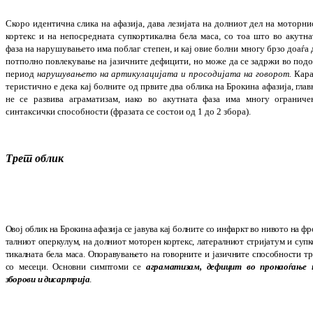
Скоро идентична слика на афазија, дава ле­зи­јата на долниот дел на моторни
кортекс и на непосредната супкортикална бела маса, со тоа што во акутна
фаза на на­ру­шу­ва­ње­то има поблаг степен, и кај овие болни мно­гу брзо доаѓа
потполно повлекување на ја­зичните дефицити, но може да се задржи во подо
период
нарушувањето на ар­ти­ку­ла­ци­јата и просодијата на говорот.
Ка­р
те­ристично е дека кај болните од првите два об­лика на Брокина афазија, глав
не се раз­ви­ва аграматизам,
иако во акутната фаза има мно­гу ограниче
синтаксички способности (фра­зата се состои од 1 до 2 збора).
Трет облик
Овој облик на Брокина афазија се јавува кај бол­ните со инфаркт во нивото на ф
тал
ни­от оперкулум, на долниот моторен кор
текс, латералниот стријатум и супк
ти
кал­на­та бела маса. Опоравувањето на говор­ните и јазичните способности тр
со месеци. Основ­ни симп­то­ми се
аграма­тизам, де­фи­цит во пронаоѓање 
зборови и дисар­три­ја
.