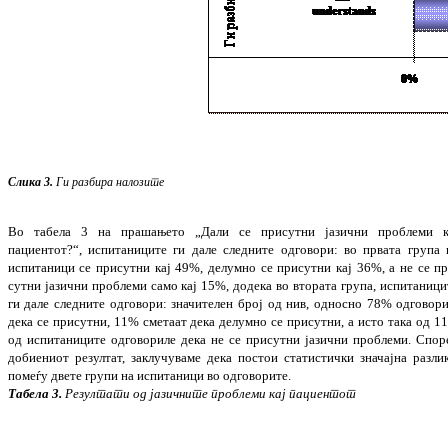
Слика 3.
Ги
разбира
налозите
Во табела 3 на прашањето
„
Дали се при
сут
ни јазични проблеми к
пациентот?
“,
ис
пи
та
ни
ците ги дале следните одговори:
во пр
ва
та група 
испитаници се присутни кај 49%, делумно се присутни кај 36%, а не се пр
сутни јазични проблеми само кај 15%, до
дека во втората група,
испитаници
ги дале следните одговори: значителен број од нив, односно 78% одговори
дека се при­сут
ни, 11% сметаат дека делумно се при­сут
ни, а исто така од 1
од испитаниците од
го
­в
ориле дека не се присутни јазични про­бле
ми. Спор
добиениот резултат, заклу
чу
ва
ме дека постои статистички значајна раз
ли
помеѓу двете групи на испитаници во од
говорите.
Табела 3.
Резултати
од
јазичните
проблеми
кај
пациентот