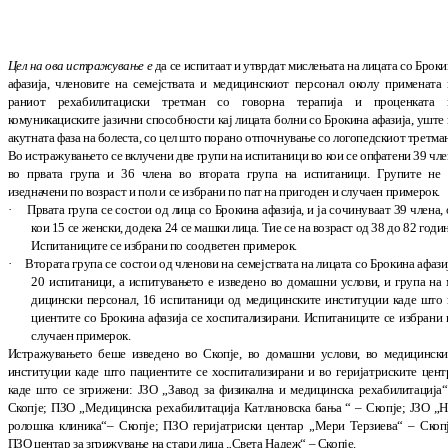
Цел на ова истражување е
да се испитаат и утврдат мислењата на лицата со Брок
афа
зија, членовите на семејствата и меди
цин
скиот персонал околу примената 
раниот ре
ха
би
ли
та
циски третман со говорна тера
пија и про
цен
ка
та 
комуникациските јази
чни способности кај лицата болни со Бро
кина афазија, уште
акут
ната фаза на болеста, со цел што порано от
поч
нување со ло
го
педскиот третман
Во истражувањето се вклучени две групи на ис
пи
таници во кои се опфатени 39 чл
во пр
ва
та група и 36 члена во втората група на ис
пи­тан
ици. Групите не 
изедначени по воз
раст и пол и се избрани по пат на при­годен и случаен при
мерок.
·
Првата група се состои од лица со Бро­ки
на афа
зија, и ја сочинуваат 39 члена,
кои 15 се женски, додека 24 се машки ли
ца. Тие се на возраст од 38 до 82 годи
Ис
пи
та
ни
ци
те се избрани по соод
ветен примерок.
·
Втората група се состои од чле­нови на се
меј
ствата на лицата со Брокина афа
зи
20 ис
питаници, а испи­тувањето е из
ве
дено во до
машни услови, и група на 
дицински пер
­сонал, 16 испитаници од ме
ди­цин­ските ин
ституции каде што 
ци­ен
тите со Бро
ки
на афазија се хос­пи­та
ли
зирани.
Ис­пи­та­ни­ци­те се избрани
слу­чаен примерок.
Истражувањето беше изведено во Скопје, во до
машни услови, во медицински
инсти
ту
ции каде што пациентите се хоспи
та
ли
зи
ра
ни и во ге
ријатриските цент
каде што се згри
жени: ЈЗО
„
Завод за физикална и меди
ци
н
ска ре
ха
би
ли
та
ција
“
Скопје; ПЗО
„
Меди
цинска ре
ха
би
ли
та
ција Катлановска ба
ња
“
– Скопје; ЈЗО
„
Н
ролошка кли
ни
ка
“
– Скопје; ПЗО гери
јат
рис
ки центар
„
Мери Терзиева
“
– Скопј
ПЗО цен
тар за згри
жување на стари лица
„
Света На
деж
“
– Скопје.