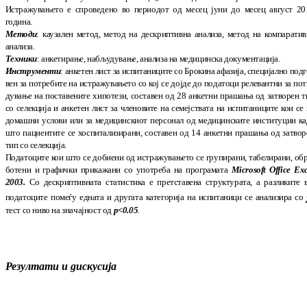
Истражувањето е спроведено во периодот од ме
сец јуни до месец август 20
година.
Методи
: каузален метод, метод на дескри­п­тив
на анализа
,
метод на компаратив
ана­ли
за.
Техники
: анкетирање, набљудување, ана
ли
за на медицинска документација.
Инструменти
:
анкетен лист за испи
та
ни
ци
те со Брок
ина
афазија, специјално под
вен за по
требите на истражувањето со кој се дој
де до по
датоци релевантни за пот
ду
ва
ње на пос
та
ве
ни
те хипотези, составен од 28 ан
ке
тни пра
ша
ња од затворен т
со селе
кција
и а
нкетен лист за членовите на семеј
ствата на ис
пи
та
ни
ци
те кои се
дома
шни услови или за ме
ди
цин
скиот персонал од ме
ди
цин
ски
те ин
сти
ту
ции ка
што пацие
нтите се хос
питализирани
,
сос
тавен од 14 анкетни пра
шања од затвор
тип со селек
ција.
Пода­тоците кои што се добиени од истра­
ж
у­ва
­ње
то се групирани, табелирани, об
бо­те
ни и гра
фички прика
ж
ани со употреба на про
­гра
ма
та
Microsoft
Office
Exc
2003.
Со дес
крип
тив
на
та статистика е претставена струк
­турата, а раз
ликите 
податоците по­меѓу едната и дру
га
та категорија на испи­та­ни
ци се анализира со
тест со ниво на зна
чај
ност од
р<0.05
.
Резултати
и дискусија