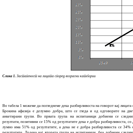
Слика 1.
Застапеност
на
лицата
според
воз
рас
ни
категории
Во табела 1 можеме да
погледнеме
дека разбир
ли
воста на говорот кај лицата 
Брокина афазија е делумно добра, што се гледа и од одговорите на две
анкетирани групи.
Во првата група на испитаници добиени се след­ни
резултати, позитивни се 15% од резул
та
тите дека е добра разбирливоста, со 
лум
но има 51% од резултатите, а дека не е добра раз
бирливоста се 34% 
резултатите. До­дека кај втората група на испитаници, беа до­биени следни