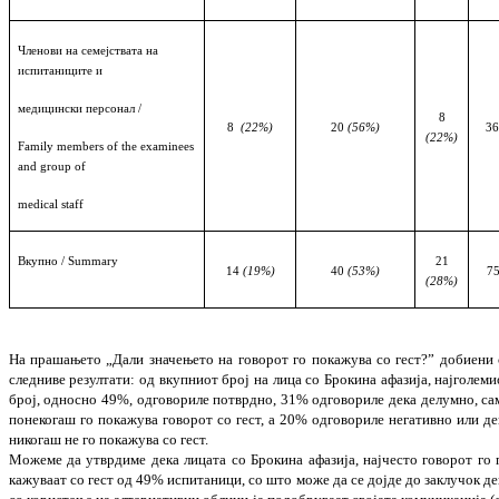
Членови на семејствата на
испитаниците и
медицински персонал
/
8
8
(22%)
20
(56%)
36
(22%)
Family members of the examinees
and group of
medical staff
Вкупно
/ Summary
21
14
(19%)
40
(53%)
7
(28%)
На прашањето „Дали значењето на говорот го покажува со гест?” добиени 
следниве резултати: од вкупниот број на лица со Брокина афазија, најголеми
број, односно 49%, одговориле потврдно, 31% одговориле дека делумно, са
понекогаш го покажува говорот со гест, а 20% одговориле негативно или де
никогаш не го покажува со гест.
Можеме да утврдиме дека лицата со Брокина афазија, најчесто говорот го 
кажуваат со гест од 49% испитаници, со што може да се дојде до заклучок де