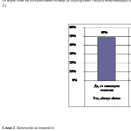
со ко
ристење на алтернативни облици ја подо
бру
ваат својата комуникација
(
2)
.
Слика 2.
Значењето
на
говорот
го