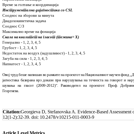
Време за голтање и координација
Инструментална дијагностика со CSL
Сооднос на зборови за минута
Диадохокинетичка задача
Сооднос С/З
Максимално време на фонација
Скала на квалитет на гласот (тежина= Х)
Генерално - 1, 2, 3, 4, 5
Грубост - 1, 2, 3, 4, 5
Недостаток на воздух (задушливост) - 1, 2, 3, 4, 5
Загуба на сила - 1, 2, 3, 4, 5
Напнатост - 1, 2, 3, 4, 5
О
вој труд беше напишан во рамките на проек
тот на Националниот научен фонд „
јаг
нос
ти
ка базирана врз докази при нару­шувања на теч
носта на говорот и нар
шувања на гласот (2009-2012)“. Рако
во
дител на проектот: Проф. Доб
рин
Георгиева.
Citation:
Georgieva D, Stefanovska A. Evidence-Based Assessment o
12(1-2):32-39.
doi: 10.2478/v10215-011-0003-9
Article Level Metrics