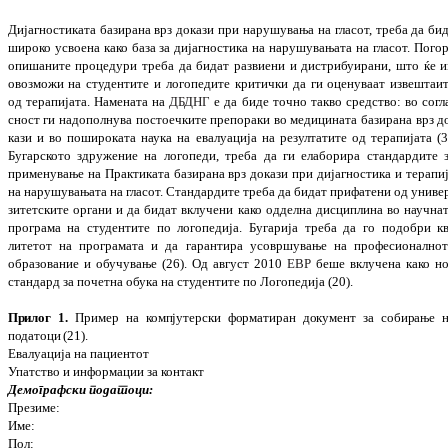
Дијагностиката базирана
врз докази при на
ру
­­шувања на гласот, треба да би
ши­роко усвое
на како база за дијагностика
на
нару­­шу
вањата на гласот. Пого
опишаните про­це
дури треба да бидат развиени и дис­три­­буира
ни, што ќе 
овозможи на сту­ден­тите и логопедите критички да ги оценуваат изве­штаи
од терапијата. Намената на
ДБДНГ
е да биде точно такво средство: во согл
сност ги на
дополнува пос­то­ечките пре­по­раки во ме
ди
цината базирана врз д
кази и во по
ши
ро
ка
та наука на ева­лу­а­ција на резул­татите од те
рапијата (3
Бугар­ското здру­жение на ло
го
педи, треба да ги ела­бо­рира стандардите 
применување на Прак­тиката базирана врз до
кази при дијаг­но­стика и терапи
на на
ру
шу
вањата на гласот. Стан­дар­дите треба да бидат прифатени од униве
зитетските ор
га
ни и да бидат вклу­чени како одделна дис
ци
пли
на во научна
про­грама на студентите по логопедија. Буга­рија треба да го подобри к
литетот на про­гра­мата и да гаран­тира усо
вршување на про­фе­сионално
обра­зо
ва
ние и обучување (26). Од август 2010
EBP
беше вклучена како н
стан­дард за по
четна обука на студентите по Лого­педија (20)
.
Прилог 1.
Пример на компјутерски форма­ти­ран документ за собирање 
податоци (21).
Евалуација на пациентот
Упатство и информации за контакт
Демографски податоци:
Презиме:
Име:
Пол: