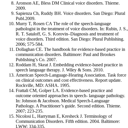
Aronson AE, Bless DM Clinical voice disorders. Thieme.
2009.
Sapienza Ch, Ruddy BH. Voice disorders. San Diego: Plural
Publ.2009.
Murry T, Rosen CA The role of the speech-language
pathologist in the treatment of voice disorders. In: Rubin, J. S.
R. T. Sataloff, G. S. Korovin–Diagnosis and treatment of
voice disorders. Third edition. San Diego: Plural Publishing.
2006; 575-584.
Dollaghan CE. The handbook for evidence-based practice in
communication disorders. Baltimore: Paul and Brookes
Publishing’s Co. 2007.
Roddam H, Skeat J. Embedding evidence-based practice in
speech language therapy. J. Wiley & Sons. 2010.
American Speech-Language-Hearing Association. Task force
on clinical outcomes and cost effectiveness. Report update.
Rockville, MD: ASHA. 1995.
Frattali CM, Golper LA. Evidence-based practice and
outcome oriented approaches in speech- language pathology.
In: Johnson & Jacobson. Medical Speech-Language
Pathology. A Practitioner’s guide. Second edition. Thieme.
2007; 223-235.
Nicolosi L, Harryman E, Kresheck J. Terminology of
Communication Disorders. Fifth edition. 2004. Baltimore:
LWW: 334-335.