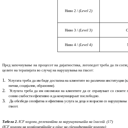
Ниво
2 /
(Level 2)
Ниво
3 /
(Level 3)
С
Ниво
4 /
(Level 4)
Пред започнување на процесот на дијагнос
ти
ка, логопедот треба да ги согле
целите на терапијата во случај на нарушувања на гла­с
от
:
1.
Услугата треба да им биде достап
на на клиен
тите во различни инсти­туции (к
нич
ки, социјални, обра­зовни).
2.
Услугата треба да им овозможи на клиен
тите да се справуваат со своите г
совни сла
бости ефек­тивно и да ко
му
ни
цираат пос
ло­бодно.
3.
Да обезбеди сеопфатна и ефек­тивна ус
лу
га за деца и возрасни со нарушувања
гла
сот.
Табела 2.
ICF
кодови, релевантни за нару
шу
вањата на гласот
(17)
(
ICF кодови на компонентите и опис на специфичните кодови
)