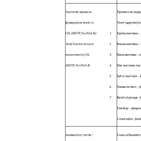
Протокол на подд
Акустично мерење на
Vowel supported pro
функцијата на телото со
1.
Удобна височина
–
CSL (MDVP, Visi-Pitch II)
/
2.
Висока височина
–
Body Function Acoustic
3.
Ниска височина
–
с
measurement by CSL
4.
Мек кон силен глас
(MDVP, Visi-Pitch II)
5.
Soft to loud voice –
6.
Читање на текст
–
ф
7.
Recitel of passage –
f
Разговор
–
фундам
Conversation –
fund
Скала за Квалитет 
Активности и учество /