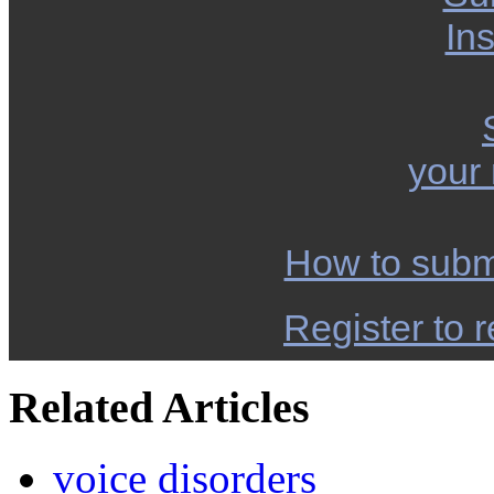
Ins
your
How to subm
Register to r
Related Articles
voice disorders