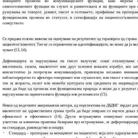
зна­ча­ј
ни
те промени во комуникациските фун­к­ции, како мерење 
само
осознаените
функ­ции на слу
хот и рамнотежата и на функ­циите при 
рушувања на говорот, јази­кот, гла­сот и гол
тањето, прифаќање на пре­по­рак
функ
цио
нална промена во ста­тусот, и сати­­сфак
ци
ја на пациен­тот/клиенто
семе­ј­ството.
Се придава големо значење на оце­ну­ва­­­ње на ре
з
ултатите од
тера­пи­јата од страна
па
циен
тот/клиентот. Тие не се ограничени на иден
ти­фика­ци­­­јата, но може да ја вк
чу
ва
ат
(13, 14
)
.
Дефиницијата за нарушувања на гласот вклу­чу
ва: секое отклонување
височината, сила­та, квалитетот или друг основен вокален атри
­бут, кое ш
консистентно ја попречува ко
му­­никацијата, привлекува несакано вни­ма­­ни
неблагопријатно го афектира говор­ни­­кот или слушателот, или гласот е несо­од­
тен за воз
раста, полот или можеби културата или сре
дината на индивидуат
може да биде од ор
ганска или функционална природа и може да е резултат 
нару­шу­вања на лари­н
геал
на
та функција или резонансата
(15).
Некои од водечките американски автори, од перспектива на ДБДНГ тврдат дек
ква
ли
те
тот на здравствената грижа треба да биде по
вр
зан со научен доказ з
ефикасност и ефек
тив
ност
(14)
. Други истражувачи опишуваат основ
н
упатства за клиничка практика ба
зи
рана врз истражување, за диференцијациј
на стандарди, раководство и опција:
·
Стандард – препорака за менаџ­мент на па
циентот, која што одразува вис