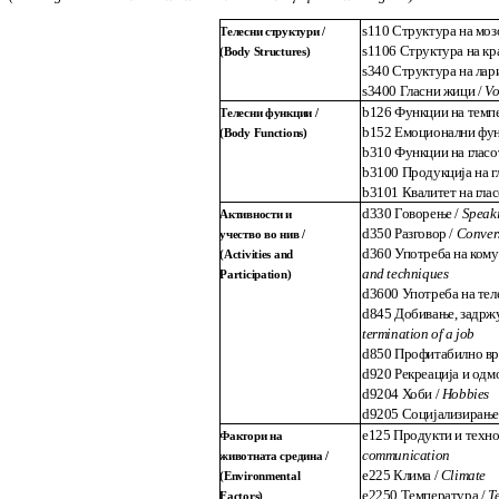
s110
Структура на моз
Телесни структури
/
s1106
Структура на кр
(Body Structures)
s340
Структура на лар
s3400
Гласни жици /
Vo
b126
Функции на темпе
Телесни функции
/
b152
Емоционални фун
(Body Functions)
b310
Функции на гласо
b3100
Продукција на г
b3101
Квалитет на глас
d330
Говорење /
Speak
Активности и
d350
Разговор /
Conver
учество во нив
/
d360
Употреба на кому
(Activities and
and techniques
Participation)
d3600
Употреба на тел
d845
Добивање, задржу
termination of a job
d850
Профитабилно вр
d920
Рекреација и одм
d9204
Хоби /
Hobbies
d9205
Социјализирање
e125
Продукти и технол
Фактори на
communication
животната средина /
e225
Клима /
Climate
(
Environmental
e2250
Температура /
Te
Factors
)