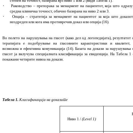
сте
пен на точност, базирана врз ниво 1 или 2
(види Табела 1)
.
·
Раководство – препорака за менаџмент на пациентот, која што одразу
средна кли
ничка точност, обично базирана на ниво 2 или 3
.
·
Опција – стратегија за менаџмент на па
циен
тот за која што доказот
неодреден или кога има противречив доказ или оп
ци
ја (16)
.
Во полето на нарушувања на гласот (како дел од логопедијата), резултатот 
терапијата е подобрување на гласовните карактеристики и квалитет, 
возможна и ефективна комуникација (14
).
Базата на докази за нарушувања 
гласот ја вклучува специјалната класификација за евиденција. На Табела 1 
покажани четирите нивоа на докази.
Табела
1.
Класификација на доказите
Ниво
1 /
(Level 1)