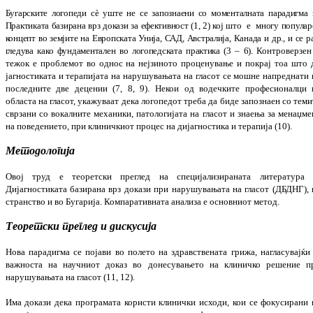
Бугарските ло­го­пе­ди сè уште не се запо­знаени со мо­мен­тал­на­та парадигма
Прак­ти­ката базирана врз до­ка­зи за ефективност (1, 2) кој што
е
многу по­пу­ла
концепт во земјите на
Европската Уни­ја, САД, Австра­лија, Канада и др., и се р
гледува како фунда­ментален во ло­го­пед­ска­та практика (3 – 6).
Контроверзен
тежок е проблемот во однос на нејзиното проценување и покрај тоа што 
јагностиката и терапијата на нару­шу­­ва
ња
та на гласот се мошне напреднати 
пос
лед
ни
те две децении (7, 8, 9)
.
Некои од во
деч
ки
те професионалци 
областа на гла­сот, ука
жу
ваат дека логопедот треба да биде запо­зна
ен со теми
сврзани со вокалните меха­ники, патологијата на гласот и знаења за ме
наџ
ме
на поведението, при клиничкиот про
цес на дијагностика и терапија (10).
Методологија
Овој труд е теоретски преглед на специ­ја­ли­зи­раната литература 
Дијагностиката бази­рана врз докази при нарушувањата на гласот (ДБДНГ), 
странство и во Бугарија. Ком­па­­ративната анализа е основниот метод.
Теоретски преглед и дискусија
Но
в
а
парадигма се појави во полето на здрав­ствената грижа, нагласувајќи 
важ­носта на научниот доказ во донесу­вањето на клиничко решение п
нарушу­вањата на гласот
(
11, 12
).
Има докази дека програмата користи кли
нич
ки исходи, кои се фокусирани 