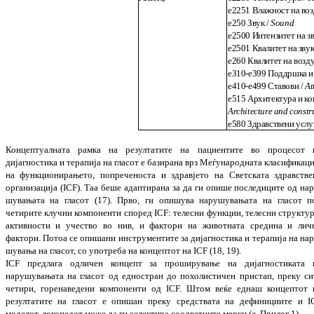
e2251
Влажност на воз
e250
Звук /
Sound
e2500
Интензитет на зв
e2501
Квалитет на звук
e260
Квалитет на возд
e310-e399
Поддршка и 
e410-e499
Ставови /
At
e515
Архитектура и ко
Architecture and constru
e580
Здравствени услуг
Концептуалната рамка на резултатите на па
циен
тите во процесот 
дијагностика и те
ра
­пија на гласот е базирана врз Меѓу­народ
­на
та класификаци
на функционирањето, по
преченоста и здравјето на Светската здрав­стве
организација (ICF). Таа беше адап­тирана за да ги опише последиците од на
р
шувањата на гласот (
17
). Прво, ги опи­шу
ва нарушувањата на гласот п
четирите клу­ч
ни компоненти
според
ICF: телесни фун­кции, телесни структур
активности и уче­ство во нив
,
и фактори на животната сре­дина и лич
фактори. Потоа се опишани ин
с­тру­ментите за дијагностика и терапија на на
р
шувања на гласот, со употреба на кон­це­п
­тот на ICF (18, 19).
ICF
предлага одлич
ен
концепт
за
проши­ру­вање
на дијагностиката 
нарушувањата на
гла
сот о
д едностран до похолистичен при­стап, преку си
четири, горенаведени ком­по­­ненти од ICF. Штом веќе еднаш конце­п­тот 
резултатите на гласот е опишан преку сред­ствата на дефинициите и I
моделот, лого­педот може да ги селектира соодветните мерки (
в.
Прилог 1).