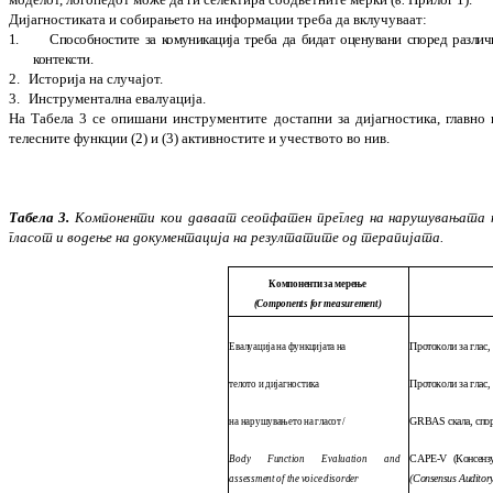
Дијагностиката и собирањето на инфор­ма­ции треба да вклучуваат:
1.
Способностите за комуникација треба да би­­дат оценувани според различ
контексти.
2.
Историја на случајот.
3.
Инструментална евалуација.
На Табела 3 се опишани инструментите до­с­та­пни за дијагностика, главно 
телесните функции (2) и (3) активностите и учеството во нив.
Табела 3.
Компоненти кои даваат
сеоп­фа­тен пре­глед на нарушувањата 
гласот и во­­­дење на документација на резултатите од тера­пијата.
Компоненти за мерење
(Components for measurement)
Протоколи за глас,
Евалуација на функцијата на
Протоколи за глас,
телото и дијагностика
GRBAS
скала, спо
на нарушувањето на гласот /
CAPE-V (
Консенз
Body Function Evaluation and
(Consensus Auditory
assessment of the voice disorder