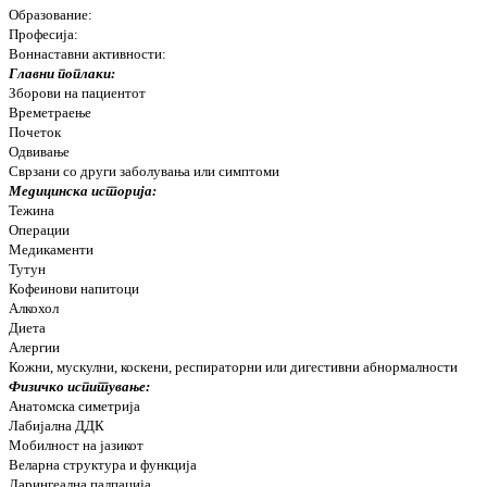
Образование:
Професија:
Воннаставни активности:
Главни поплаки:
Зборови на пациентот
Времетраење
Почеток
Одвивање
Сврзани со други заболувања или симптоми
Медицинска историја:
Тежина
Операции
Медикаменти
Тутун
Кофеинови напитоци
Алкохол
Диета
Алергии
Кожни, мускулни, коскени, респираторни или дигестивни абнормалности
Физичко испитување:
Анатомска симетрија
Лабијална ДДК
Мобилност на јазикот
Веларна структура и функција
Ларингеална палпација