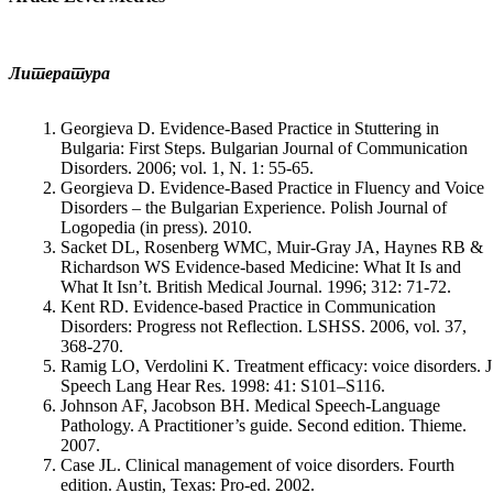
Литература
Georgieva D. Evidence-Based Practice in Stuttering in
Bulgaria: First Steps. Bulgarian Journal of Communication
Disorders. 2006; vol. 1, N. 1: 55-65.
Georgieva D. Evidence-Based Practice in Fluency and Voice
Disorders – the Bulgarian Experience. Polish Journal of
Logopedia (in press). 2010.
Sacket DL, Rosenberg WMC, Muir-Gray JA, Haynes RB &
Richardson WS Evidence-based Medicine: What It Is and
What It Isn’t. British Medical Journal. 1996; 312: 71-72.
Kent RD. Evidence-based Practice in Communication
Disorders: Progress not Reflection. LSHSS. 2006, vol. 37,
368-270.
Ramig LO, Verdolini K. Treatment efficacy: voice disorders. J
Speech Lang Hear Res. 1998: 41: S101–S116.
Johnson AF, Jacobson BH. Medical Speech-Language
Pathology. A Practitioner’s guide. Second edition. Thieme.
2007.
Case JL. Clinical management of voice disorders. Fourth
edition. Austin, Texas: Pro-ed. 2002.