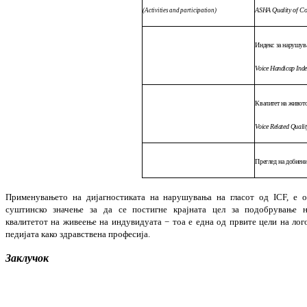
ASHA Quality of Com
(Activities and participation)
И
ндекс за
нарушува
Voice Handicap Inde
Квалитет на животот
Voice Related Qualit
Преглед
на добиени
Применувањето на дијагностиката на нару­шу­вања на гласот од ICF, е 
суштинско зна­чење за да се постигне крајната цел за подо­брување 
квалитетот на живеење на инду­видуата − тоа е една од првите цели на лог
педијата како здравствена професија.
Заклучок