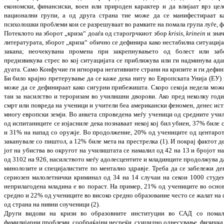
економски, фина­н­сиски, воен или природен карактер и да влијаат врз цел
национални групи, а од друга страна тие може да се манифестираат ка
психолошки проблеми кои се разрешуваат во рамките на помала група луѓе, ф
Потеклото на зборот „криза“ доаѓа од ста­ро­грчкиот збор
krisis, krinein
и знач
литературата, зборот „криза“ обично се дефинира како нес­та­билна ситуација
закана; неочекувана промена при за­креп­­­ну­вањето од болест или за
предизвикува стрес во кој ситуацијата се приближува или ги над­ми­нува ада
дуата. Само Конфучие ги игнорира нега­тив­ните страни на кризите и ги дефин
Би било крајно претерување да се каже дека ниту во Европската Унија (ЕУ)
може да се дефи­ни­раат како сигурни прибежишта. Скоро секоја недела може
таи за насилство и тероризам во училишни дво­рови. Ако пред неколку годи
смрт или повреда на уче­ници и учители беа американски фено­мен, денес ист
многу европски земји. Во анкета спро­ве­дена меѓу ученици од средните уч
од испитаниците се изјасниле дека познаваат некој кој бил убиен, 37% биле 
и 31% на напад со оружје. Во про­дол­жение, 20% од учениците од центарот 
заканувале со пи­штол, а 12% биле мета на престрелка (1). И покрај фактот 
јот на убиства во округот на училиштата се намалил од 42 на 13 и бројот на
од 3102 на 926, насил­ст­вото меѓу адолесцентите и младинците про­должува д
минолозите и специјалистите по мен­тално здравје. Треба да се забележи дек
сериозен мало­лет­нички криминал од 34 на 14 случаи на се­кои 1000 студент
неприлагодена младина е во пораст. На пример, 21% од учениците во осно
средно и 22% од уче­ниците во високо средно образование че­сто се жалат на 
од страна на нивни соученици (2).
Други видови на кризи во образовните инс­ти­­туции во САД со помал
фамилијарни проблеми, сооб­раќајни несреќи, суицидно однесување, фи­зи­чка