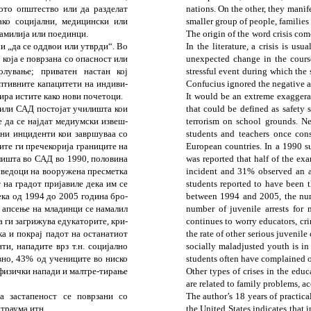
ото општество или да раз­де­лат
nations. On the other, they manif
ко социјални, меди­цински или
smaller group of people, families 
амилија или поединци.
The origin of the word crisis com
и „да се од­двои или утврди“. Во
In the literature, a crisis is us
 која е поврзана со опасност или
unexpected change in the course
болување; приватен настан кој
stressful event during which the 
птивните капацитети на инди­ви­
Confucius ignored the negative a
ира исти­те како нови почетоци.
It would be an extreme exaggerat
 или САД пос­тојат училишта кои
that could be defined as safety
 да се најдат медиумски изве­ш­
terrorism on school grounds. Nee
ни инци­­денти кои завршуваа со
students and teachers once co
ите ги пречекорија границите на
European countries. In a 1990 s
илишта во САД во 1990, половина
was reported that half of the 
сведоци на вооружена пре­сметка
incident and 31% observed an as
на гра­дот пријавиле дека им се
students reported to have been t
дека од 1994 до 2005 година бро­
between 1994 and 2005, the num
 апсење на мла­динци се намалил
number of juvenile arrests for
а ги загрижува едукаторите, кри­
continues to worry educators, cri
а и по­крај падот на останатиот
the rate of other serious juvenil
и, нападите врз т.н. соци­јално
socially maladjusted youth is i
вно, 43% од учениците во ниско
students often have complained of
физички напади и мал­тре-ти­рање
Other types of crises in the educ
are related to family problems, ac
а застапеност се повр­зани со
The author’s 18 years of practica
 траума итн.
the
United States
indicates that i