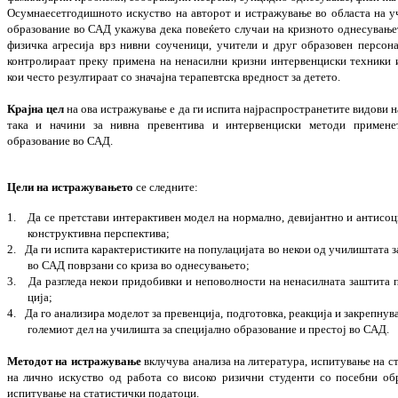
Осумнаесетгодишното искуство на авторот и истражување во областа на уч
образование во САД ука­жува дека повеќето случаи на кризното од­не­­су­вањ
фи­­зичка агресија врз нивни соученици, учи­те­ли и друг образовен персонал
контролираат преку при­ме­на на нена­силни кризни ин­тер­вен­цис­ки тех­ни­к
кои чес­то резул­тираат со значајна те­ра­певт­ска вред­­ност за детето.
Крајна цел
на ова истражување е да ги ис­пи­та најраспространетите видови 
така и начини за нивна пре­вентива и интервенциски методи при­ме­н
образование во САД.
Цели на истражувањето
се следните:
1.
Да се претстави интерактивен мо­дел на нор­мално, девијантно и анти­со­
конструктивна пер­спектива;
2.
Да ги испита карактеристиките на попу­ла­цијата во некои од учили­ш­тата за
во САД по­врзани со криза во одне­сувањето;
3.
Да разгледа некои придобивки и непо­вол­ности на ненасилната заш­тита п
ција;
4.
Да го анализира моделот за пре­вен­ција, под­готовка, реакција и закреп­ну­
го­лемиот дел на училишта за спе­ци­јално об­ра­зо­ва­ние и престој во САД.
Методот на истражување
вклучува анализа на литература, испитување на ст
на лично искуство од работа со високо ризични студенти со посебни обр
испитување на статистички податоци.