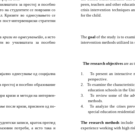
илиштата за пре­стој и посебно
peers, teachers and other educati
ето на студентите се поврзани со
crisis intervention techniques an
. Кризите во од­не­су­ва­њето се
for the child.
и и пост-интервенциски стратегии
на
кризи во однесувањето
, а исто
The
goal
of the study is to exam
е­ти во училиштата за посебно
intervention methods utilized in 
The
research objectives
are as 
цијално од­несување од социјална
1.
To present an interactive 
perspective.
 прес­тој и посебно обра­зо­ва­ние
2.
To examine the characteristic
education schools in the
Uni
ри кри­зи и методи на интер­вен­
3.
To review some of the adv
methods.
вање пос­ле кризи, присвоен од по­
4.
To analyze the crises prev
special education residential
удентски записи, краток преглед
The
research methods
include a
азовни потреби, а исто така и
experience working with high risk