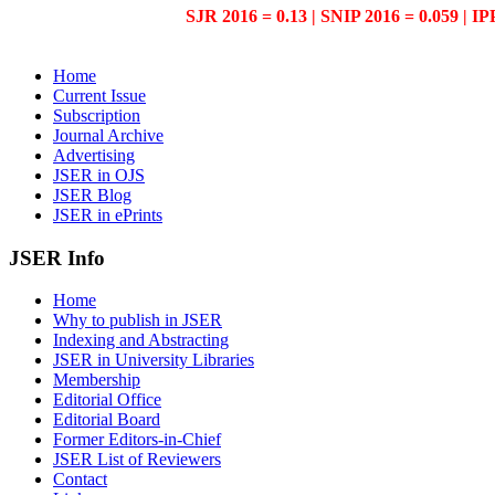
SJR 2016 = 0.13 | SNIP 2016 = 0.059 | IP
Home
Current Issue
Subscription
Journal Archive
Advertising
JSER in OJS
JSER Blog
JSER in ePrints
JSER Info
Home
Why to publish in JSER
Indexing and Abstracting
JSER in University Libraries
Membership
Editorial Office
Editorial Board
Former Editors-in-Chief
JSER List of Reviewers
Contact