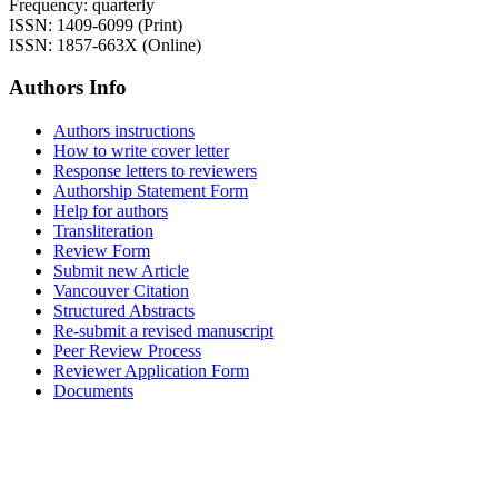
Frequency: quarterly
ISSN: 1409-6099 (Print)
ISSN: 1857-663X (Online)
Authors Info
Authors instructions
How to write cover letter
Response letters to reviewers
Authorship Statement Form
Help for authors
Transliteration
Review Form
Submit new Article
Vancouver Citation
Structured Abstracts
Re-submit a revised manuscript
Peer Review Process
Reviewer Application Form
Documents