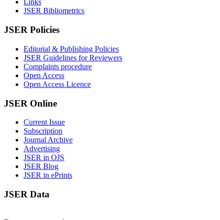
Links
JSER Bibliometrics
JSER Policies
Editorial & Publishing Policies
JSER Guidelines for Reviewers
Complaints procedure
Open Access
Open Access Licence
JSER Online
Current Issue
Subscription
Journal Archive
Advertising
JSER in OJS
JSER Blog
JSER in ePrints
JSER Data