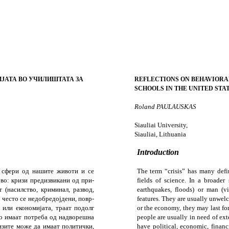
ИЈАТА ВО УЧИЛИШТАТА ЗА
REFLECTIONS ON BEHAVIORA
SCHOOLS IN THE UNITED STA
Roland PAULAUSKAS
Siauliai
University
,
Siauliai
,
Lithuania
Introduction
е сфери од нашите животи и се
The term “crisis” has many defin
 во: кризи предизвикани од при­
fields of science. In a broader 
 (насилство, кри­минал, развод,
earthquakes, floods) or man (vi
 често се недобредојдени, по­вр­
features. They are usually unwelc
ли еко­но­ми­јата, траат подолг
or the economy, they may last fo
но имаат потреба од надворешна
people are usually in need of ex
изите може да имаат политички,
have political, economic, financ