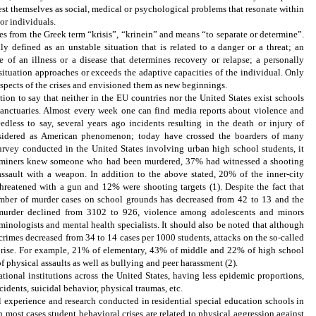
est themselves as social, medical or psychological problems that resonate within
or individuals.
es from the Greek term “krisis”, “krinein” and means “to separate or determine”.
ually defined as an unstable situation that is related to a danger or a threat; an
 of an illness or a disease that determines recovery or relapse; a personally
situation approaches or exceeds the adaptive capacities of the individual. Only
spects of the crises and envisioned them as new beginnings.
ion to say that neither in the EU countries nor the
United States
exist schools
 sanctuaries. Almost every week one can find media reports about violence and
dless to say, several years ago incidents resulting in the death or injury of
nsidered as American phenomenon; today have crossed the boarders of many
urvey conducted in the United States involving urban high school students, it
examiners knew someone who had been murdered, 37% had witnessed a shooting
sault with a weapon. In addition to the above stated, 20% of the inner-city
hreatened with a gun and 12% were shooting targets (1). Despite the fact that
ber of murder cases on school grounds has decreased from 42 to 13 and the
 murder declined from 3102 to 926, violence among adolescents and minors
minologists and mental health specialists. It should also be noted that although
e crimes decreased from 34 to 14 cases per 1000 students, attacks on the so-called
n rise. For example, 21% of elementary, 43% of middle and 22% of high school
 physical assaults as well as bullying and peer harassment (2).
ational institutions across the
United States
, having less epidemic proportions,
cidents, suicidal behavior, physical traumas, etc.
l experience and research conducted in residential special education schools in
n most cases student behavioral crises are related to physical aggression against