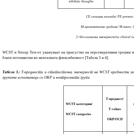
nihilistic thoughts
СЕ-сегашна епизода/ PE-present 
М-аритметична средина/ M-mean; 0=
2=без клиничка значајност/no clinical v
WCST и Stroop Test-от укажуваат на при­суство на персеверативни грешки 
благи потешкотии во менталната флексибилност [Табела 3
и
4].
Табела 3.:
Т-вредности и статистичка значајност на
WCST вредности з
групата испитаници со ОКР
и контролната група
Т-вредност/
WCST категории
/
Т-values
WCST categories
ОКР/OCD