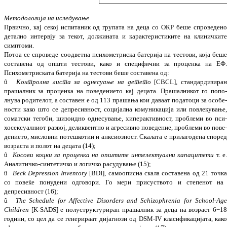
Методологија на иследување
Првично, кај секој испитаник од групата на деца со ОКР беше спроведен
детално интервју за текот, должината и карак­те­ри­сти­ките на клиничкит
симптоми.
Потоа се спроведе соодветна пси­хо­ме­три­ска батерија на тестови, која беш
сос­та­вена од општи тестови, како и специфични за проценка на ЕФ
Психометриската бате­рија на тестови беше составена од:
û
Контролна листа за однесуање на детето
[CBCL],
стан­дардизира
прашалник за проценка на пове­дението кај децата. Прашалникот го попо
лнува родителот, а составен е од 113 пра­­шања кои даваат податоци за осо­бе
но­сти како што се депресивност, социјална ко­муникација или повлекување
соматски те­­гоби, шизоидно однесување, хиперак­тив­ност, проблеми во пси
хосексуалниот раз­вој, деликвентно и агре­сивно поведение, про­­блеми во по­ве
де­ние­то, мисловни поте­ш­­котии и анксиозност. Ска­лата е при­ла­го­де­на споре
возраста и по­лот на децата (14);
û
Косови коцки за проценка на општите ин­телектуални капацитети
т. е
Ана­ли­ти­чко-синтетичко и логичко расудување (15);
û
Beck Depression Inve
n
tory
[BDI], само­опис­на скала составена од 21
точк
со по­веќе понудени одговори. Го мери при­сус­тво­то и степенот на
депресивност
(16);
û
The Schedule for Affective Disorders and Schizophrenia for School-Ag
Children
[K-SADS] е полуструктуриран прашалник за де­ца на возраст 6−1
години, со цел да се ге­не­­рираат дијагнози од DSM-IV класи­фи­ка­ци­јата, как