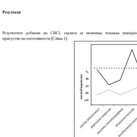
Резултати
Резултатите добиени на CBCL скалата за мом­чиња покажаа значајн
присуство на опсесив­ности [
Слика
1].