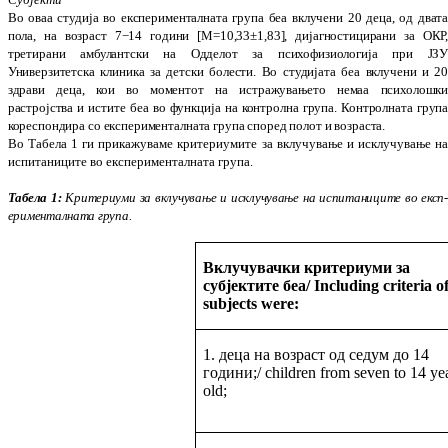
Во оваа студија во експерименталната група беа вклучени 20 деца, од дват
пола, на возраст 7−14 години [М=10,33±1,83], дијаг­но­­стицирани за ОКР
третирани амбу­лант
ски на
О
дделот за психофизиологија при ЈЗ
Универзитетска клиника за детски боле­сти. Во студијата беа вклучени и 2
здрави деца, кои во моментот на истра
жу
ва
ње
то немаа психолошк
растројства и ис
тите беа во функција на контролна група. Кон
тро­л­ната груп
кореспондира со експе­ри­ме­
н­тал­ната група според полот и воз
рас
та.
Во Табела 1 ги прикажуваме критериумите за вклучување и исклучување н
испи­та­ни­ци
те во експерименталната група.
Табела 1:
Критериуми за вклучување и ис
клу
­­чу
вање на испитаниците во експ­
ери­мен­тал­ната група.
Вклучувачки критериуми за
субјектите беа/ Including criteria of
subjects were:
1. деца на возраст од седум до 14
години;/ children from seven to 14 ye
old;