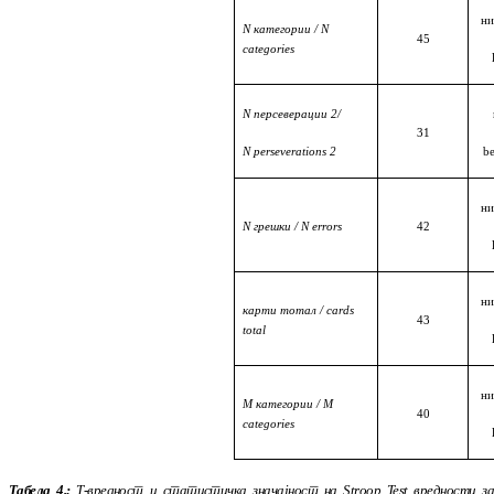
ни
N категории
/
N
45
categories
N персеверации 2/
31
N perseverations 2
be
ни
N грешки
/
N errors
42
ни
карти тотал
/
cards
43
total
ни
М категории
/
M
40
categories
Табела 4.:
Т-вредност и статистичка зна
чај
ност на
Stroop Test вредности з