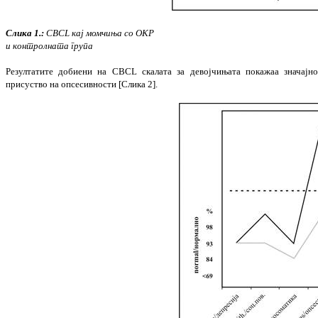
Слика
1.:
CBCL кај момчиња со ОКР
и контролната група
Резултатите добиени на CBCL скалата за девојчињата покажаа значајн
присуство на опсесивности [
Слика
2].