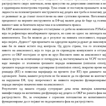
растројството скоро запо­чнало, нема присуство на депресивни сим­птоми и н
е ординирана психотропна терапија. Тука се
како се поставува пра­ша­њето за в
лид
нос
та на психометриските инстру­менти кај де
ца
та кои треба и пона­таму д
се развиваат за да ста
нат поо­се­тл­и-ви на овие суптилни про
ме
ни. Поголемат
прецизност на мерните инс
тру
менти за ЕФ кај малите деца ќе биде од го
лем
важност како за базичната наука така и за кли­ничка­та пракса.
На ERP компонентите значајно отстапување се доби на компонентата P3NoG
која ги ре
фле­к
тира инхибирачките процеси, но само во однос на латенцата н
компо­нен­тата. Тоа би мо
жело да е резултат на нив­ната оп
се
сив
ност, порад
која својата „будност
“
при вр
ше
ње
то на одредени за­дачи ја држат до мак
си
му
како би ги имале истите под контрола. Од друга страна, тоа го зголемув
нивото на анк
сиозност, која го тера да ги спроведува ком
пулсиите и оттук
детето со ОКР пос
то
ја
но се врти во круг. Ви­сокото ниво на анкс
иоз
ност ка
нашата гру­па на испитаници се по
тврдува од постиг­нувањата на VCPT тес
то
каде зна­чајно се зголемени грешките по
ра
ди нев­ни­ма­ние (omission errors)
грешките по
ради по­гре­шно одговарање (commission errors), по­кратко време н
реакција
(
RT
)
и по
ви
сока варијација на времето
(
var RT
)
при да
вањето н
одговорите. Значи, ваквите ре
зул
тати не би можеле да ги сфатиме во кон
текс
на нару­шени ЕФ, туку попреченост во ни
вното нор­мално функционирањ
поради зна
чајно пока­чено ниво на анксиозност.
Ре
зултатите од нашата студија сугерираат дека нема значајна клиничк
манифестација на когнитивна дисфункција кај децата со ОКР во раната фаза н
растројството. Но, за оче
­кување е сериозни потешкотии во когн­и­тив
­нот
функционирање да се појават во по
до­ц
не
ж
ната фаза на растројството.