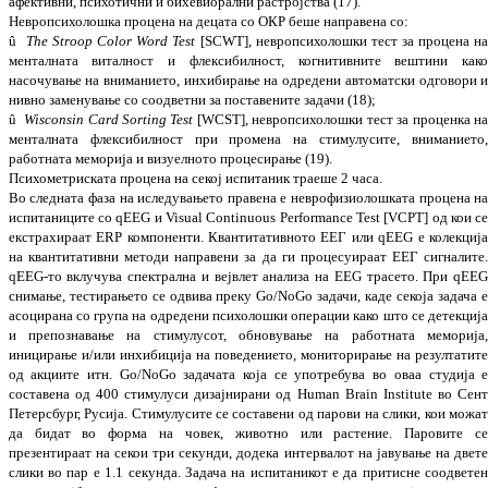
афективни, психотични и бихе­вио­рални растројства
(1
7
).
Невропсихолошка процена на децата со ОКР беше направена со:
û
The Stroop Color Word Test
[SCWT], нев­ро­психолошки тест за процена н
ментал­на­та виталност и флексибилност, когни­­тивните вештини как
насочување на вни­манието, инхибирање на одредени авто­матски одговори 
нивно заменување со соод­ветни за поставените задачи
(18);
û
Wisconsin
Card Sorting Test
[WCST], нев­ро­психолошки тест за проценка н
мен­та­л­ната флексибилност при промена на сти­м­улу­сите, вниманието
работната мемо­рија и визуелното процесирање
(1
9
)
.
Психометриската процена на секој испи­та­ник траеше 2 часа.
Во следната фаза на иследувањето правена е нев­рофизиолошката процена н
испи­та­ни­ците со qEEG и Visual Continuous Perfor­mance Test [VCPT] од кои с
екстрахираат ERP компоненти. Квантитативното ЕЕГ или qEEG е колекциј
на квантитативни методи направени за да ги процесуираат ЕЕГ сигналите
qEEG-то вклучува спек­трална и вејвлет анализа на EEG трасето. При qEE
снимање, тестирањето се одвива преку Go/NoGo задачи, каде секоја задача 
асо­цирана со група на одредени пси­хо­лошки операции како што се детекциј
и пре­познавање на стимулусот, обновување на работната меморија
иницирање и/или инхи­биција на поведението, мониторирање на резултатит
од акциите итн. Go/NoGo зада­чата која се употребува во оваа студија 
составена од 400 стимулуси дизајнирани од Human Brain Institute
во
Сен
Петерсбург, Русија. Стимулусите се составени од паро­ви на слики, кои можа
да бидат во форма на човек, животно или растение. Паровите с
презентираат на секои три секунди, до­дека интервалот на јавување на двет
сли­ки во пар е 1
.
1 секунда. Задача на испи­та­ни­кот е да притисне соодвете