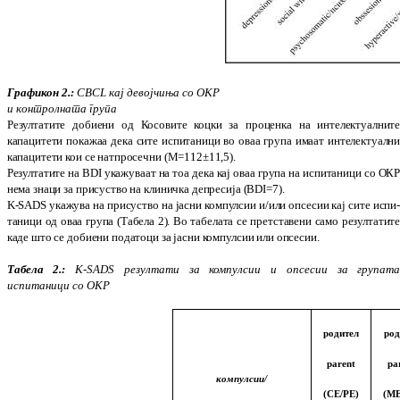
Графикон 2.:
CBCL кај девојчиња со ОКР
и контролната група
Р
езултатите добиени
од
Косовите коцки за проценка на интелектуалнит
капацитети пока­жаа дека сите испитаници во оваа група имаат интелектуалн
капацитети кои се на
т
просечни (M=112±11,5).
Резултатите на BDI укажуваат на тоа дека кај оваа група на испитаници со ОК
нема зна­ци за присуство на клиничка депресија (BDI=7).
K-SADS укажува на присуство на јасни компу­лсии и/или опсесии кај сите испи
та­ници од оваа група (Табела 2). Во табелата се претставени само резултатит
каде
што
се до­би­ени податоци за јасни компулсии или опсе­сии.
Табела 2.:
K-SADS резултати за компулсии
и
опсесии за групат
испитаници со ОКР
родител
род
parent
pa
к
омпулсии
/
(СЕ/PE)
(МЕ