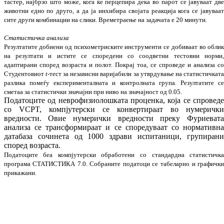
тастер, нај­брзо што може, кога ќе перцепира дека во па­рот се јавуваат дв
животни едно по дру­го, а да ја инхибира својата реакција кога се јавуваа
сите други комбинации на сли­ки. Време­траење на задачата е 20 ми­нути.
Статистичка анализа
Резултатите добиени од психометриските ин­ст­рументи се добиваат во обли
н
а
резул
тати
и истите се споредени со соодветни тес­­товни норми
адаптирани според возраста и по­лот. Покрај тоа, се спроведе и анализа с
Сту­ден­товиот
t
-тест за независни варијаб
и
ли за утвр­дување на статистичкат
разлика помеѓу експе­рименталната и контролната група.
Резул­татите с
сметаа за статистички значајни при ниво на значајност од 0
.
05.
Пода­тоците од неврофизиолошката про­цен­ка, која се спровед
со VCPT, компјутерски се конвер­тираат во нумеричк
вредности. Овие нуме­рички вредности преку Фу­рие­ва­т
анализа се трансформираат и се спо­ре­ду­ва­ат со нор­ма­тивн
датабаза сочинета од 1000 здрави испи­та­ници, групиран
според воз­раста.
Податоците беа компјутерски обработени со стан­­дардна статистичк
програма СТА­ТИ­СТИКА 7.0. Собраните податоци се та­бе­лар­но и графичк
прикажани.