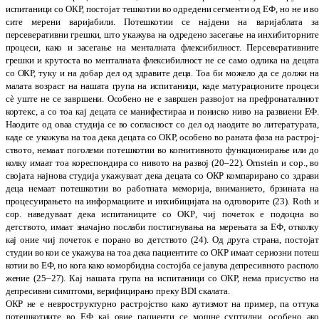
испитаници со ОКР, постојат тешкотии во одредени сегменти од ЕФ, но не и в
сите мерени ва
ри
јаб
­и
ли. Потешкотии се најдени на ва
ри
јаб
ла
та з
персеверативни грешки, што укажува на одредено засегање на инхи­би­торнит
процеси, како и засегање на менталната флек
сибилност. Персевера­тив­нит
грешки и кру
тоста во менталната флек­си­билност не се само одлика на децат
со ОКР, туку и на добар дел од здравите деца. Тоа би можело да се должи н
малата воз­раст на нашата гру
па на испитаници, каде мату­рационите про
це
с
сè
уште не се завршени. Особено не е за
вршен развојот на пре­фронаталнио
кор
текс, а со тоа кај децата се манифестираа и по
ниско ниво на развиени ЕФ
Наодите од оваа студија се во сог­ласност со дел од нао
ди
те во лите­ра­ту­рата
каде се укажува на тоа дека децата со ОКР, особено во раната фаза на растрој
ството, немаат поголеми по
теш
ко
тии во когни­тивното функционирање или д
кол
ку имаат тоа кореспондира со нивото на раз
вој (20–22). Ornstein
и сор
., в
својата нај
но
ва студија укажуваат дека децата со ОКР ком
парирано со здрав
деца немаат потеш­ко­
тии во работната меморија, вниманието, бр
зи­ната н
процесуирањето на инфор­ма­ции
те и инхибицијата на одговорите
(
23
)
. Roth
сор
. наведуваат дека испитаниците со ОКР
,
чиј почеток е подоцна в
детството
,
има
ат значајно послаби постигнувања на ме
ре
њата за ЕФ, отколк
кај оние чиј по­четок е по
рано во детството
(
24
)
. Од друга страна, пос
тоја
студии во кои се укажува на тоа дека пациентите со ОКР имаат сериозни по
те
котии во ЕФ, но кога како комо­рбидна сос
тојба се јавува депресивното распо­л
же
ние (25–27). Кај нашата група на испитаници со ОКР, нема присуство н
депре­сивни симп
то
ми, верифицирано преку BDI скалата.
ОКР не е невроструктурно растројство како ау
тизмот на пример, па оттук
потеш­ко­тиите во ЕФ
кај овие пациенти се мошне суптилни, осо
бено ак