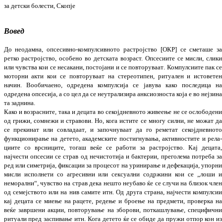
за детски болести
, Скопје
Вовед
До неодамна, опсесивно-компулсивното растројство [ОКР] се сметаше з
ретко растројство, особено во детската возраст.
Опсесиите се мисли, слик
или чувства кои се несакани, постојани и се повторуваат
. Компулсиите пак с
моторни акти кои се повто­ру­ваат на стереотипен, ритуален и истовете
начин. Вообичаено, одредена компулсија се јавува како последица н
одредена опсесија, а со цел да се неутрализира анксиозноста ко­ја е во неј
зи
н
та заднина.
Како и возрасните, така и децата во секој­днев
­ното живеење не се ослободен
од грижи, сомнежи и стравови. Но, кога истите се многу силни, не
можат д
се прекинат или совла­даат
,
и започнуваат да го реметат секој­дневнот
функционирање на детето, акаде­мските постигнувања, активностите и рела
циите со врсниците, тогаш веќе се работи за растројство. Кај децата
најчести опсе­сии се страв од нечистотија и бактерии, пре­голема потреба з
ред или симетрија, фикса­ции за процесот на уринирање и дефе­ка­ција, упорн
мисли исполнети со агре­сивни или сексуални содржини кои се
„
ло
ши 
неморални
“
, чувство на страв дека нешто не­убаво ќе се случи на близок чле
од семеј­ст­вото или на нив самите итн. Од дру
га страна, најчести компулси
кај децата се миење на рацете, редење и броење на пред
­мети, проверка н
веќе завршени акции, пов
то­рување на зборови, поткашлување, спе­
цифичн
ритуали пред заспивање итн.
Кога детето ќе се обиде да пруж
и
отпор
кон
и