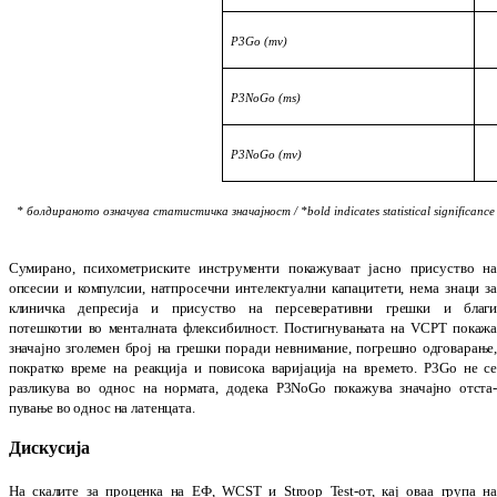
P3Go (mv)
P3NoGo (ms)
P3NoGo (mv)
* болдираното означува статистичка значајност
/
*bold indicates statistical significance
Сумирано, психометриските инструменти по­кажуваат јасно присуство н
опсесии и ком­­пулсии, на
т
просечни интелектуални ка­па­­­цитети, нема знаци з
клиничка депре­сија и присуство на персеверативни грешки и бла­г
потешкотии во менталната флекси­бил­ност. Постигнувањата на VCPT покаж
зна­чај­но зголемен број на грешки поради невни­ма­ние, погрешно одговарање
по­кратко вре­ме на реакција и повисока вари­­јација на вре­ме­то. P3Go не с
разликува во однос на нор­ма­та, додека P3NoGo пока­жува значајно от­ста
пување во однос на латен­цата.
Дискусија
На скалите за проценка на ЕФ, WCST и Stroop Test-от, кај оваа група н