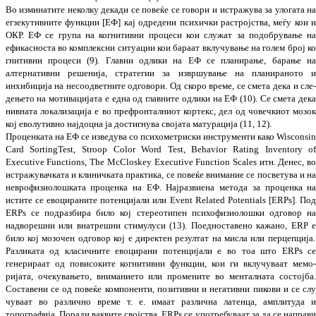
Во изминатите неколку декади се повеќе се го
вори и истражува за улогата н
егзе­ку­ти­в­ни
те функции [ЕФ] кај одредени психички рас
трој­ства, меѓу кои 
ОКР. ЕФ се
група
на ко
гн­итивни процеси кои служат за
подо
бру
вање
н
ефикасноста во комплексни ситу­а­ции кои бараат вклучување на голем број к
гни­тивни процеси (9). Главни одлики на ЕФ се планирање, барање н
алтернативни ре
ше­нија, стратегии за извршување на пла­ни­
раното 
инхибиција на несоодветните од
го­вори. Од скоро време, се смета дека и сле
дењето на мотивацијата е една од глав­ните одлики на ЕФ (10). Се смета дек
нив
на
та локализација е во префронталниот кор
текс, дел од човечкиот мозо
кој еволу­тивно нај
доцна ја достигнува својата мату­ра­ција (11, 12).
Проценката на ЕФ се изведува со психо­ме­три­ски инструменти како Wisconsi
Card SortingTest, Stroop Color Word Test,
Behavior Rating Inventory o
Executive Functions, The McCloskey Executive Function Scales итн.
Денес, в
истражувачката и клиничката
прак­тика
, се повеќе внимание се посветува и н
неврофизиолошката проценка на ЕФ. Нај­
раз­виена метода за проценка н
истите се ево­цираните потенцијали или Event Related Potentials [ERPs]. По
ERPs се под
раз
бира било кој стереотипен пси
хо
фи
зио
лош
ки одго­вор н
надворешни или вна
треш
ни сти­му­луси
(
13
)
. Поедноставено ка
жа
но, ERP
било кој мозочен одговор кој е ди
ректен резул­тат на мисла или перцепција.
Раз
ликата од класичните евоцирани по
тен
ци
јали е во тоа што ERPs с
генерираат од по
високите когни­тивни функции, кои ги вклу
чуваат мемо
ријата, очекувањето, вни
ма
нието или про­мените во менталната сос
тој
ба
Сос­та­вени се од повеќе компоненти, по
зитивни и нега­тивни пикови и се сл
чу
ва
ат во раз­лично време т. е. имаат различна ла
тенца, ампли­туда 
топографија. Поради вак
вите свој­ства, ERPs се употребуваат за да
се
направ