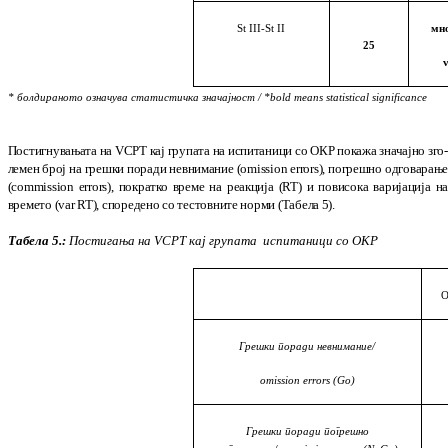
St III-St II
мно
25
* болдираното означува статистичка значајност
/
*bold means statistical significance
Постигнувањата на VCPT кај групата на ис­пи­та­ници со ОКР покажа значајно зго
лемен број на грешки поради невнимание
(
omission errors
)
, погрешно одговарањ
(
commission errors
)
, пократко време на реак­ција
(
RT
)
и по­ви­сока варијација н
времето
(
var RT
)
, спо­ре­де­но со тестовните норми
(
Табела 5
)
.
Табела 5.:
Постигања на VCPT кај групата
испитаници со ОКР
О
Грешки поради невнимание/
omission errors (Go)
Грешки поради погрешно