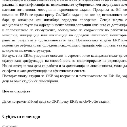
раз­лика и идентификација на пси
холошките су
б
п­роцеси кои вклучуваат ко
плексни когни­тивни, моторни и пер
цеп
цис
ки задачи. Про­ценка на ЕФ с
помош на ERPs се прави преку Go/NoGo задачи, во кои од испи­та­никот с
бара да ангажира или ин
хибира одре­дено поведение. Секоја задача 
асоцирана со група на одредени пси
холошки операции како што се де
тек
ци
ј
и препознавање на сти­му­лусите, об
но
ву
ва
ње на содржините во работ­нат
меморија, ини
цијација или инхи­би­ција на одредена ак
тив
ност, мони­то­ри
рање на резултатите од ак
тивностите итн. Претпоставка е дека ERP ко
понентите рефлектираат одредена пси
хо
лошка опера­ција која произлегува о
кон
крет
на мозочна стру­ктура.
Во духот на ERPs, упорните опсесии и стрео
типните компулсии може да с
сфатат како дисфункција на способноста за мони­то­
ри­рање на одговорите
Но, со оглед на тоа дека се работи и за доминација на анкси­о­з­но­ста, може д
се сфати и како дисфункција на афективниот систем.
Пос
тојат многу студии за ОКР кај возрасни и потешкотиите во ЕФ. Но, ка
децата овие сту­
дии се лимитирани.
Цел на студијата
Да се истражат ЕФ кај деца со ОКР преку ERPs на Go/NoGo задачи.
Субјекти и методи
Субјекти