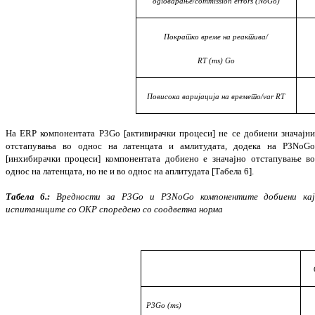
одговарање/
commission errors (NoGo)
Пократко време на реактива/
RT (ms) Go
Повисока варијација на времето/
var RT
На ERP компонентата P3Go [активирачки про
­цеси] не се добиени значајн
отста­пу­вања во однос на латенцата и амлитудата, додека на P3NoG
[инхибирачки процеси] компо­нен
та
та добиенo e значајно отста­пу­вање в
однос на ла
тенцата, но не и во од­нос на аплитудата [Табела 6].
Табела 6.:
Вредности за P3Go и P3NoGo компонентите добиени ка
испитаниците со ОКР споредено со соодветна норма
P3Go (ms)