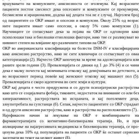
вр­шувањето на компулсиите, анкси­о­з­носта се зголемува. Кај возраснит
пациенти по­стои свесност дека опсесиите и
компул­сии
те се прекумерни
бесмислени и ирацио­нал
ни, додека кај децата тоа не е случај. Нај
голем бро
од пациентите со ОКР имаат и опсесии и компулсии. Околу 25% од воз
ра­
ните пациенти имаат само опсесии, а околу 5% само компулсии (1)
Научниците се согла­суваат дека за појава на ОКР се одго­во­р­ни как
психолошки така и био
лош
ки етио­лошки фактори, иако тие се раз
ли
ку
ва
ат в
нивниот степен на влијание врз раз
лич
ните типови на ОКР.
ОКР во американската класификација на бо
ле­с
ти DSM-IV е класифициран
како анкси­озно растројство, иако не сите клини­чари се со
гласуваат со ова
категоризација (2). Нај
чес
то ОКР започнува за време на адо­лес­цен
ци
јата ил
раните зрели години
(3). Пре­ва
лен
ц
иј
ата се
движи од 1 до 3% (4) и се чин
дека е малку почеста кај момчињата отко­л
ку кај девојчињата во детството, 
во
воз­рас­ни­от период
повеќе кај женскиот от­колку кај машкиот пол (5)
Преваленц
иј
ата е скоро иден
тична во сите земји и култури.
ОКР кај децата е често придружена и со дру­ги психијатриски растројств
како што се соци­јалната фобија, тиковите, недостаток на вни­мание со или бе
хиперактивност, рас
трој­ствата во исхраната, и кај по
го
ле
ми
те деца
злоупотребата на супстанци (6). Сепак, нај
често пациентите со ОКР страдаа
и од други анксиозни растројства, како и рас
трој­ства на расположението (7).
Најефикасен начин за лекување на ОКР е комби­нирањето н
фармакотерапијата со ко
гни­тивно-бихевиорална терапија. Но, и пр
аплицирање на најагресивната меди­цинска и бихевиорална терапија, се про­­­
це
ну
ва дека 10% од популацијата на пациенти со ОКР ќе останат сериозн
засегнати во те
кот на целиот живот (8).