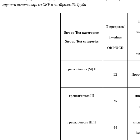
групата ис­пи­та­ници со ОКР
и контролната група
Т
Т-вредност/
зн
Stroop Test категории/
Т-values
Stroop Test categories
ОКР/OCD
si
грешки/errors (St) II
52
Просе
грешки/errors III
мно
25
грешки/errors III/II
ниск
44
lo