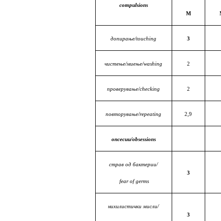
compulsions
М
допирање/touching
3
чистење/миење/washing
2
проверување/checking
2
повторување/repeating
2,9
опсесии/obsessions
страв од бактерии/
3
fear of germs
нихилистички мисли/
3