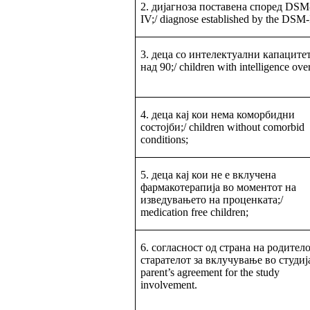
2. дијагноза поставена според DSM
IV;/ diagnose established by the DSM-
3. деца со интелектуални капаците
над 90;/ children with intelligence ove
4. деца кај кои нема коморбидни
состојби;/ children without comorbid
conditions;
5. деца кај кои не е вклучена
фармакотерапија во моментот на
изведувањето на проценката;/
medication free children;
6. согласност од страна на родитело
старателот за вклучување во студија
parent’s agreement for the study
involvement.