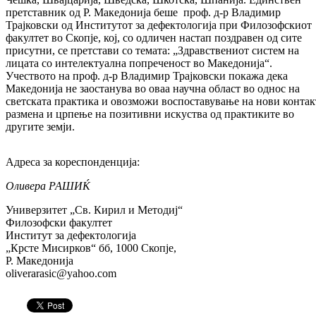
претставник од Р. Македонија беше проф. д-р Владимир
Трајковски од Институтот за дефектологија при Филозофскиот
факултет во Скопје, кој, со одличен настап поздравен од сите
присутни, се претстави со темата: „Здравствениот систем на
лицата со интелектуална попреченост во Македонија“.
Учеството на проф. д-р Владимир Трајковски покажа дека
Македонија не заостанува во оваа научна област во однос на
светската практика и овозможи воспоставување на нови контак
размена и црпење на позитивни искуства од практиките во
другите земји.
Адреса за кореспонденција:
Оливера РАШИЌ
Универзитет „Св. Кирил и Методиј“
Филозофски факултет
Институт за дефектологија
„Крсте Мисирков“ бб, 1000 Скопје,
Р. Македонија
oliverarasic@yahoo.com