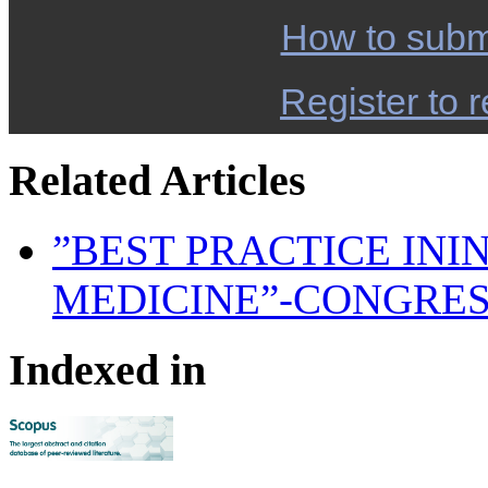
How to subm
Register to r
Related Articles
”BEST PRACTICE IN
MEDICINE”-CONGRES
Indexed in