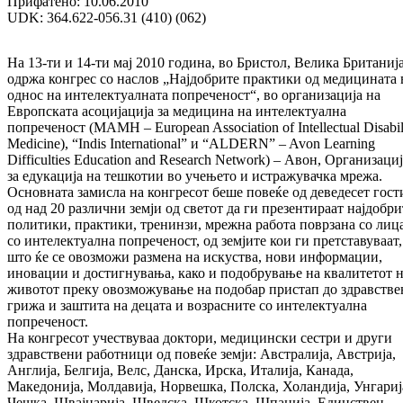
Прифатено: 10.06.2010
UDK: 364.622-056.31 (410) (062)
На 13-ти и 14-ти мај 2010 година, во Бристол, Велика Британија
одржа конгрес со наслов „Најдобрите практики од медицината 
однос на интелектуалната попреченост“, во организација на
Европската aсоцијација за медицина на интелектуална
попреченост (MAMH – European Association of Intellectual Disabil
Medicine), “Indis International” и “ALDERN” – Avon Learning
Difficulties Education and Research Network) – Авон, Oрганизаци
за едукација на тешкотии во учењето и истражувачка мрежа.
Основната замисла на конгресот беше повеќе од деведесет гост
од над 20 различни земји од светот да ги презентираат најдобри
политики, практики, тренинзи, мрежна работа поврзана со лиц
со интелектуална попреченост, од земјите кои ги претставуваат,
што ќе се овозможи размена на искуства, нови информации,
иновации и достигнувања, како и подобрување на квалитетот 
животот преку овозможување на подобар пристап до здравстве
грижа и заштита на децата и возрасните со интелектуална
попреченост.
На конгресот учествуваа доктори, медицински сестри и други
здравствени работници од повеќе земји: Австралија, Австрија,
Англија, Белгија, Велс, Данска, Ирска, Италија, Канада,
Македонија, Молдавија, Норвешка, Полска, Холандија, Унгариј
Чешка, Швајцарија, Шведска, Шкотска, Шпанија. Единствен