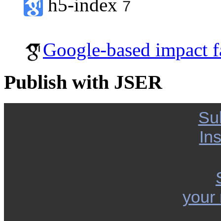
h5-index
7
Google-based impact f
Publish with JSER
Su
Ins
your