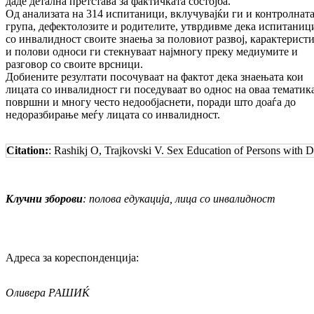
даде детална претстава за фактичката состојба.
Од анализата на 314 испитаници, вклучувајќи ги и контролнат
група, дефектолозите и родителите, утврдивме дека испитаниц
со инвалидност своите знаења за половиот развој, карактерист
и полови односи ги стекнуваат најмногу преку медиумите и
разговор со своите врсници.
Добиените резултати посочуваат на фактот дека знаењата кои
лицата со инвалидност ги поседуваат во однос на оваа тематика
површни и многу често недообјаснети, поради што доаѓа до
недоразбирање меѓу лицата со инвалидност.
Citation:
: Rashikj O, Trajkovski V. Sex Education of Persons with D
Клучни зборови
: полова едукација, лица со инвалидност
Адреса за кореспонденција:
Оливера РАШИЌ