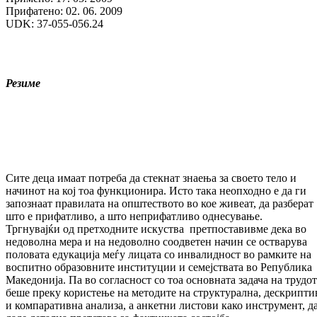
Прифатено: 02. 06. 2009
UDK: 37-055-056.24
Резиме
Сите деца имаат потреба да стекнат знаења за своето тело и
начинот на кој тоа функционира. Исто така неопходно е да ги
запознаат правилата на општеството во кое живеат, да разберат
што е прифатливо, а што неприфатливо однесување.
Тргнувајќи од претходните искуства претпоставивме дека во
недоволна мера и на недоволно соодветен начин се остварува
половата едукација меѓу лицата со инвалидност во рамките на
воспитно образовните институции и семејствата во Република
Македонија. Па во согласност со тоа основната задача на трудот
беше преку користење на методите на структурална, дескрипти
и компаративна анализа, а анкетни листови како инструмент, да