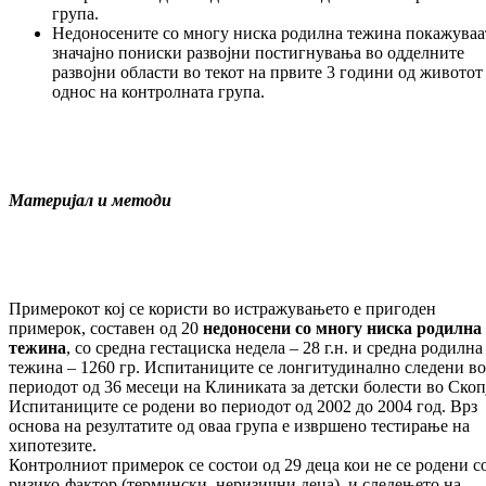
група.
Недоносените со многу ниска родилна тежина покажуваа
значајно пониски развојни постигнувања во одделните
развојни области во текот на првите 3 години од животот
однос на контролната група.
Материјал
и
методи
Примерокот кој се користи во истражувањето е пригоден
примерок, составен од 20
не
до
носени со многу ниска родилна
тежина
, со средна гестациска недела – 28 г.н. и средна родилна
тежина – 1260 гр. Испитаниците се лонгитудинално следени во
периодот од 36 месеци на Клиниката за детски болести во Скоп
Испитаниците се родени во периодот од 2002 до 2004 год. Врз
основа на резултатите од оваа група е извршено тестирање на
хипотезите.
Контролниот примерок се состои од 29 деца кои не се родени с
ризико-фактор (термински, неризични деца), и следењето на