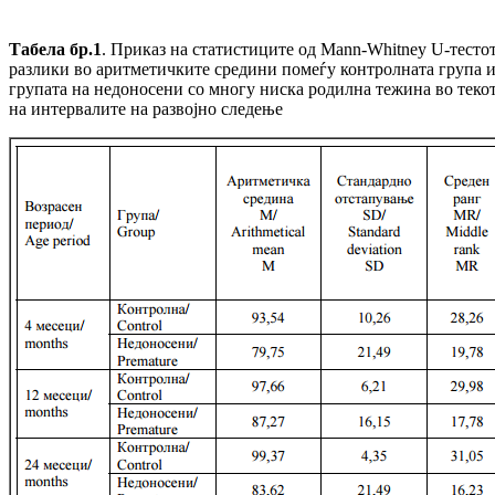
Табела бр.1
. Приказ на статистиците од Mann-Whitney U-тестот
разлики во аритметичките средини помеѓу контролната група 
групата на недоносени со многу ниска родилна тежина во теко
на интервалите на развојно следење