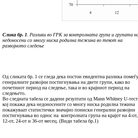
Слика бр. 1
.
Разлики
во
ГРК
за
контролната
група
и
групата
н
недоносени
со
многу
ниска
родилна
тежина
во
текот
на
развојното
следење
Од сликата бр. 1 се гледа дека постои евидентна разлика помеѓ
генералните развојни постигнувања на двете групи, како во
почетниот период на следење, така и во крајниот период на
следењето.
Во следната табела се дадени резултати од Mann Whitney U-тест
кој покажа дека недоносените со многу ниска родилна тежина
покажуваат статистички значајно пониски генерални развојни
постигнувања во однос на контролната група на крајот на 4-от,
12-от, 24-от и 36-от месец. (Види табела бр.1)