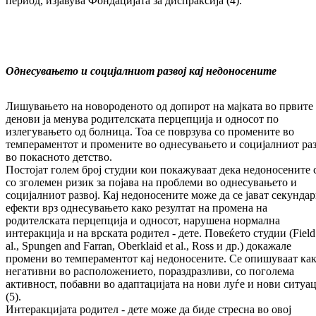
период, изјавува Фондацијата за диспраксија (4).
Однесувањето
и
социјалниот
развој
кај
недоносените
Лишувањето на новороденото од допирот на мајката во првите
денови ја менува родителската перцепција и односот по
излегувањето од болница. Тоа се поврзува со промените во
темпераментот и промените во однесувањето и социјалниот раз
во покасното детство.
Постојат голем број студии кои покажуваат дека недоносените 
со зголемен ризик за појава на проблеми во однесувањето и
социјалниот развој. Кај недоносените може да се јават секунда
ефекти врз однесувањето како резултат на промена на
родителската перцепција и односот, нарушена нормална
интеракција и на врската родител - дете. Повеќето студии (Field
al., Spungen and Farran, Oberklaid et al., Ross и др.) докажале
промени во темпераментот кај недоносените. Се опишуваат ка
негативни во расположението, пораздразливи, со поголема
активност, побавни во адаптацијата на нови луѓе и нови ситуа
(5).
Интеракцијата родител - дете може да биде стресна во овој