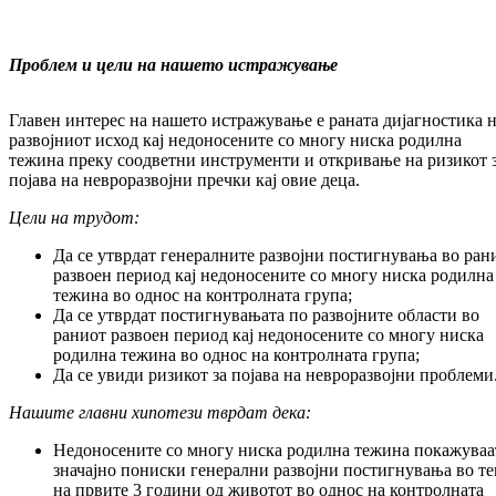
Проблем
и
цели
на
нашето
истражување
Главен интерес на нашето истражување е раната дијагностика 
развојниот исход кај недоносените со многу ниска родилна
тежина преку соодветни инструменти и откривање на ризикот 
појава на невроразвојни пречки кај овие деца.
Цели на трудот:
Да се утврдaт генералните развојни постигнувања во ран
развоен период кај недоносените со многу ниска родилна
тежина во однос на контролната група;
Да се утврдат постигнувањата по развојните области во
раниот развоен период кај недоносените со многу ниска
родилна тежина во однос на контролната група;
Да се увиди ризикот за појава на невроразвојни проблеми
Нашите главни хипотези тврдат дека:
Недоносените со многу ниска родилна тежина покажуваа
значајно пониски генерални развојни постигнувања во те
на првите 3 години од животот во однос на контролната