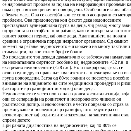
се најголемиот проблем за појава на невроразвојни проблеми ка
оваа група високо ризични новородени. Особено осетлива обла
е белата маса. Ова се состојби кои се силно асоцирани со мото
проблеми. Ова придонесува кон фактот дека недоносените
преставуваат вулнерабилна група на деца, чиј развој многу зав
од зрелоста и состојбата при раѓање, како и поткрепата во текот
раниот развоен период кај овие деца. Адаптацијата на новата
средина е ограничена поради незрелиот организам. Од самиот
момент на раѓање недоносеното е изложено на многу тактилни
стимулации, од кои голем број се болни.
Во последните три декади драматично се забележува намалува
на неонаталната смртност, особено кај недоносените <32 г.н. и
екстремно недоносените (<28 г.н.). Но и покрај овој факт, се
отвора едно друго прашање: квалитетот на преживување на ова
група новородени. Затоа од 80-те години се посветува посебно
внимание на влијанието на сите медицински процедури и ризи
факторите врз развојниот исход кај овие деца.
Недоносеноста е често поврзана со долга хоспитализација, која
оди со сепарација на родителот и новороденото лишено од
родителски допир. Недоносеноста е често поврзана со страв за
преживување и последици врз развојот, што резултира со
вознемиреност кај родителите и заземање на заштитнички став
спрема детето.
При раната дијагностика на недоносените, кај 40-80% се
дијагностицирани транзитивни невролошки проблеми со знаци