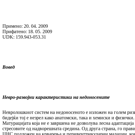
Примено: 20. 04. 2009
Прифатено: 18. 05. 2009
UDK: 159.943-053.31
Вовед
Невро-развојни
карактеристики
на
недоносените
Невролошкиот систем на недоносеното е изложен на голем риз
бидејќи тој е незрел како анатомски, така и хемиски и физички.
Матурацијата која не е завршена не дозволува лесна адаптација
стресовите од надворешната средина. Од друга страна, го прав
ЦНС подложен на крварења и перивентрикуларни малации, ко