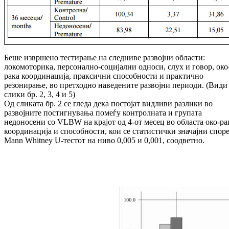
Беше извршено тестирање на следниве развојни области:
локомоторика, персонално-социјални односи, слух и говор, око
рака координација, праксични способности и практично
резонирање, во претходно наведените развојни периоди. (Види
слики бр. 2, 3, 4 и 5)
Од сликата бр. 2 се гледа дека постојат видливи разлики во
развојните постигнувања помеѓу контролната и групата
недоносени со VLBW на крајот од 4-от месец во областа око-ра
координација и способности, кои се статистички значајни спор
Mann Whitney U-тестот на ниво 0,005 и 0,001, соодветно.