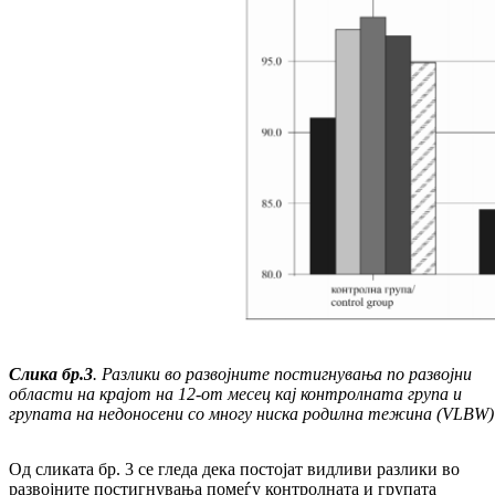
Слика бр.3
. Разлики во развојните постигнувања по развојни
области на крајот на 12-от месец кај контролната група и
групата на недоносени со многу ниска родилна тежина (VLBW)
Од сликата бр. 3 се гледа дека постојат видливи разлики во
развојните постигнувања помеѓу контролната и групата