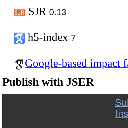
SJR
0.13
h5-index
7
Google-based impact f
Publish with JSER
Su
Ins