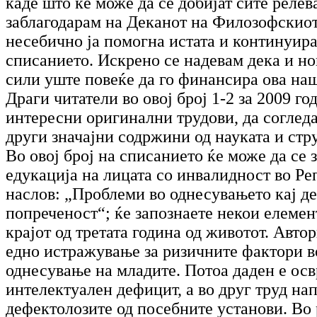
каде што ќе може да се добијат сите реле
заблагодарам на Деканот на Филозофскиот 
несебично ја помогна истата и континуир
списанието. Искрено се надевам дека и но
сили уште повеќе да го финансира ова на
Драги читатели во овој број 1-2 за 2009 го
интересни оригинални трудови, да согледа
други значајни содржини од науката и стру
Во овој број на списанието ќе може да се 
едукација на лицата со инвалидност во Ре
наслов: „Проблеми во однесувањето кај де
попреченост“; ќе запознаете некои елемен
крајот од третата година од животот. Авто
едно истражување за ризичните фактори в
однесување на младите. Потоа даден е осв
интелектуален дефицит, а во друг труд на
дефектолозите од посебните установи. Во 