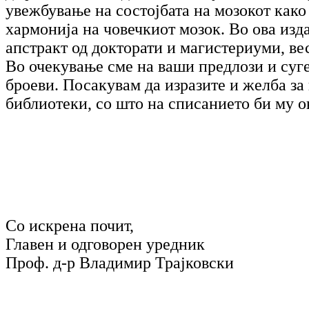
увежбување на состојбата на мозокот како
хармонија на човечкиот мозок. Во ова изд
апстракт од докторати и магистериуми, в
Во очекување сме на ваши предлози и суге
броеви. Посакувам да изразите и желба за
библиотеки, со што на списанието би му 
Со искрена почит,
Главен и одговорен уредник
Проф. д-р Владимир Трајковски