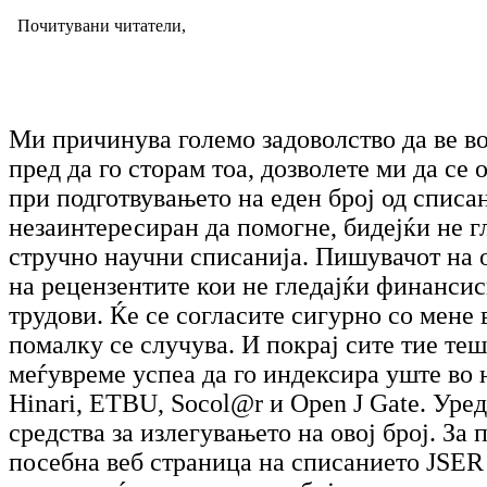
Почитувани читатели,
Ми причинува големо задоволство да ве во
пред да го сторам тоа, дозволете ми да се
при подготвувањето на еден број од списа
незаинтересиран да помогне, бидејќи не 
стручно научни списанија. Пишувачот на о
на рецензентите кои не гледајќи финансис
трудови. Ќе се согласите сигурно со мене 
помалку се случува. И покрај сите тие те
меѓувреме успеа дa го индексира уште во 
Hinari, ETBU, Socol@r и Open J Gate. Уре
средства за излегувањето на овој број. За
посебна веб страница на списанието JSER 