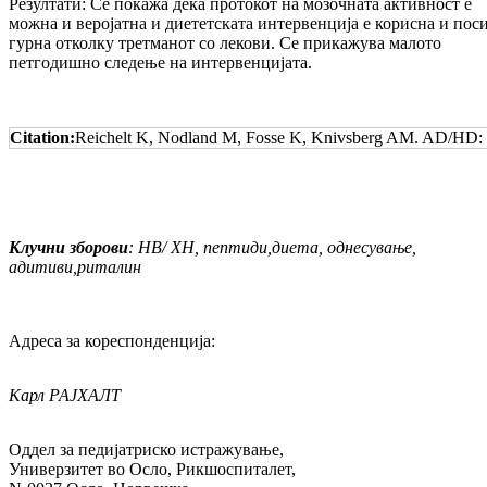
Резултати: Се покажа дека протокот на мо­зочната активност е
можна и веројатна и дие­тет­ската интервенција е корисна и по­с
гур­на отколку третманот со лекови. Се при­кажува малото
петгодишно следење на интер­венцијата.
Citation:
Reichelt K, Nodland M, Fosse K, Knivsberg AM. AD/HD: Po
Клучни
зборови
:
НВ
/
ХН
,
п
ептиди
,
д
иета
,
однесување
,
адитиви
,
риталин
Адреса за кореспонденција:
Карл РАЈХАЛТ
Оддел за педијатриско истражување,
Универзитет во Осло, Рикшоспиталет,