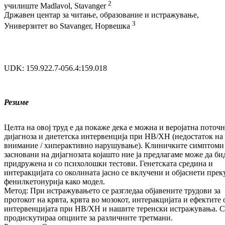
2
училиште Madlavol, Stavanger
Државен центар за читање, образование и истражување,
3
Универзитет во Stavanger, Норвешка
UDK: 159.922.7-056.4:159.018
Резиме
Целта на овој труд е да покаже дека е можна и веројатна поточн
дијагноза и диететска интервенција при НВ/ХН (недостаток на
вни­мание / хиперактивно нарушување). Кли­нич­ките симптоми
засновани на дијагнозата којашто ние ја предлагаме може да би
при­дружена и со психолошки тестови. Ге­нет­ската средина и
интеракцијата со око­ли­на­та јасно се вклучени и објаснети прек
фенилкетонурија како модел.
Метод: При истражувањето се разгледаа обја­вените трудови за
протокот на крвта, крвта во мозокот, интеракцијата и ефектите 
интервенцијата при НВ/ХН и нашите терен­ски истражувања. С
продискутираа опции­те за различните третмани.