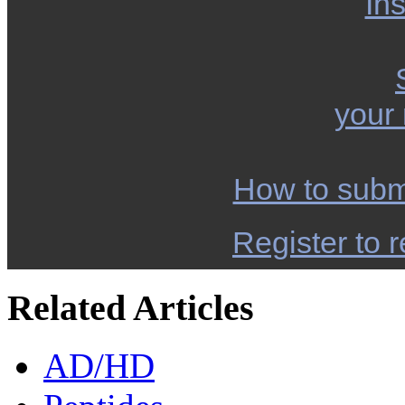
Ins
your
How to subm
Register to r
Related Articles
AD/HD