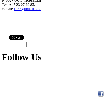
N-0027 Осло, Норвешка.
Тел: +47 23 07 29 85.
e- mail:
karlr@ulrik.uio.no
Follow Us