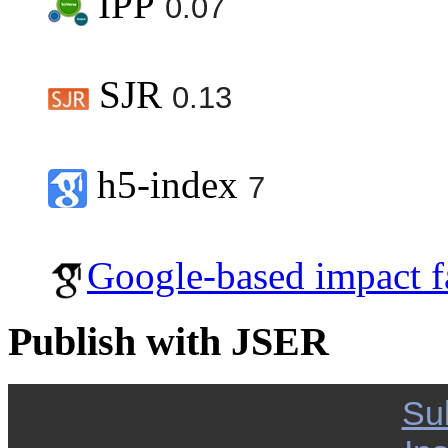
IPP
0.07
SJR
0.13
h5-index
7
Google-based impact f
Publish with JSER
Su