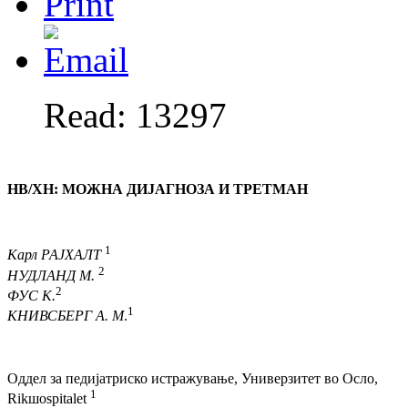
Read: 13297
НВ/ХН
:
МОЖНА ДИЈАГНОЗА
И ТРЕТМАН
1
Карл РАЈХАЛТ
2
НУДЛАНД М.
2
ФУС К.
1
КНИВСБЕРГ А. М
.
Оддел за педијатриско истражување, Универзитет во Осло,
1
Rikшospitalet