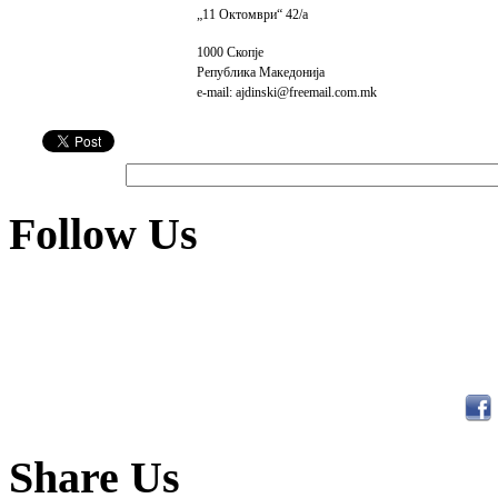
„
11 Октомври
“
42/а
1000 Скопје
Република Македонија
e
-mail:
ajdinski@freemail.com.mk
Follow Us
Share Us