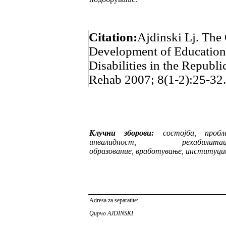
Citation:
Ajdinski Lj. The
Development of Education
Disabilities in the Republ
Rehab 2007; 8(1-2):25-32.
Клучни зборови:
состојба, пробле
инвалид­ност, рехабилитаци
образование, вработу­ва­ње, институци
Adresa za separatite:
Qup
ч
o AJDINSKI