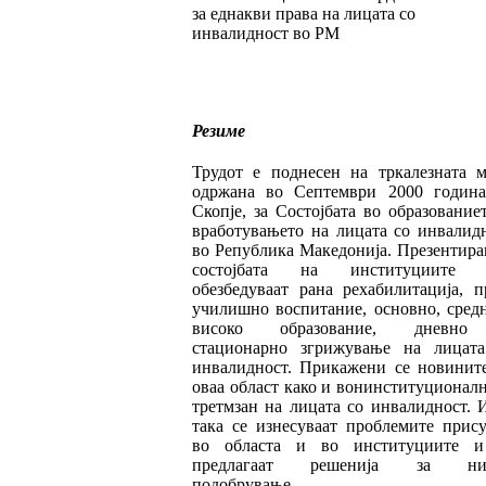
за еднакви права на лицата со
инвалидност во РМ
Резиме
Трудот е поднесен на тркалезната м
одр­жа­на во Септември 2000 годин
Скопје, за Сос­тој­бата во образование
вработувањето на ли­цата со инвалид
во Република Маке­до­ни­ја. Презентира
состојбата на институ­ции­те 
обезбедуваат рана рехабилитација, п
учи­лишно воспитание, основно, сред
ви­со­ко образование, дневн
стационарно згрижу­ва­ње на лицат
инвалидност. Прикажени се но­винит
оваа област како и вонинс­ти­ту­цио­нал­
третмзан на лицата со инвалидност. 
така се изнесуваат проблемите прис
во областа и во институциите и
предлагаат ре­шенија за ни
подобрување.