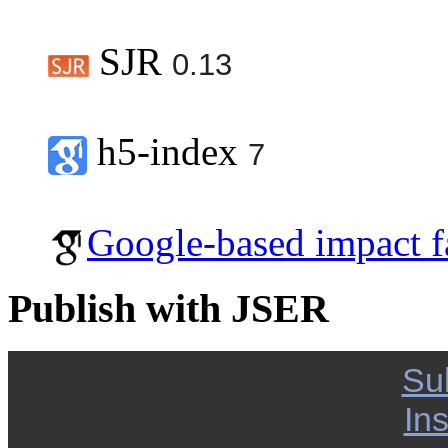
SJR
0.13
h5-index
7
Google-based impact f
Publish with JSER
Su
Ins