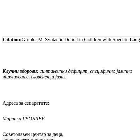
Citation:
Grobler M. Syntactic Deficit in Cidldren with Specific La
Клучни зборови:
синтаксички дефицит, специфично јазично
нарушување, словенечки јазик
Адреса за сепаратите:
Маринка ГРОБЛЕР
Советодавен центар за деца,
адолесценти и родители