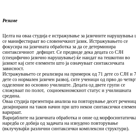
Резиме
Целта на оваа студија е истражување за јазичните нарушувања 
се манифестираат во словенечкиот јазик. Истражувањето се
фокусира на јазичната обработка за да се детерминира
синтаксичниот дефицит. Се предвиде дека децата со СЈН
(специфично јазично нарушување) ќе наидат на тешкотии во
јазикот кај сите елементи што ја означуваат синтаксичката
зависност.
Истражувањето се реализира на примерок од 71 дете со СЈН и 
дете со нормален јазичен развој, сите ученици од прво до четвр
одделение во основно училиште. Децата од двете групи се
сложуваат по полот, социоекономскиот статус и училишната
средина.
Оваа студија презентира анализа на повторување десет речени
дизајнирани на таков начин при што некои синтаксички елеме
варираат.
Варијаблите на јазичната обработка и оние од морфосинтатичк
наредба се добија од задачата на изнудено повторување
(вклучувајќи различни синтаксички комплексни структури).