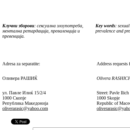
Клучни зборови
:
сексуалн
а
злоупотреба,
Key words
: sexual
ментална ретардација, преваленција и
pre
va
lence and pre
превенција.
Adresa za separatite:
Address requests f
Оливера РАШИЌ
Olivera
RASHIC
ул. Павле Илиќ 15/2/4
Street: Pavle Ilich
1000 Скопје
1000 Skopje
Република Македонија
Republic of Mace
oliverarasic@yahoo.com
oliverarasic@yah