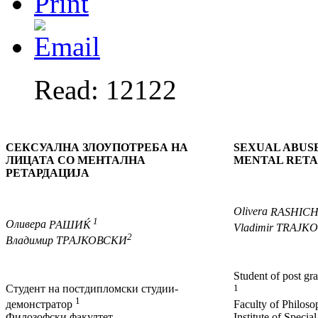
Read: 12122
СЕКСУАЛНА ЗЛОУПОТРЕБА НА
SEXUAL ABUSE
ЛИЦАТА
СО МЕНТАЛНА
MENTAL RET
РЕТАРДАЦИЈА
Olivera
RASHIC
1
Оливера
РАШИЌ
Vladimir
TRAJKO
2
Владимир
ТРАЈКОВСКИ
Student of post gr
Студент на постдипломски студии-
1
1
демонстратор
Faculty of Philos
Филозофски факултет
Institute of Specia