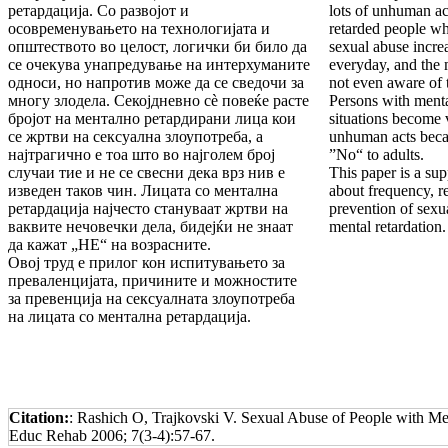
ретардација. Со развојот и
lots of unhuman a
осовременувањето на технологијата и
retarded people wh
општеството во целост, логички би било да
sexual abuse incr
се очекува унапредување на интерхуманите
everyday, and the m
односи, но напротив може да се сведочи за
not even aware of t
многу злодела. Секојдневно сè повеќе расте
Persons with menta
бројот на ментално ретардирани лица кои
situations become v
се жртви на сексуална злоупотреба, а
unhuman acts beca
најтрагично е тоа што во најголем број
”No“ to adults.
случаи тие и не се свесни дека врз нив е
This paper is a sup
изведен таков чин. Лицата со ментална
about frequency, re
ретардација најчесто стануваат жртви на
prevention of sexu
ваквите нечовечки дела, бидејќи не знаат
mental retardation.
да кажат „НЕ“ на возрасните.
Овој труд е прилог кон испитувањето за
преваленцијата, причините и можностите
за превенција на сексуалната злоупотреба
на лицата со ментална ретардација.
Citation:
: Rashich O, Trajkovski V. Sexual Abuse of People with Men
Educ Rehab 2006; 7(3-4):57-67.