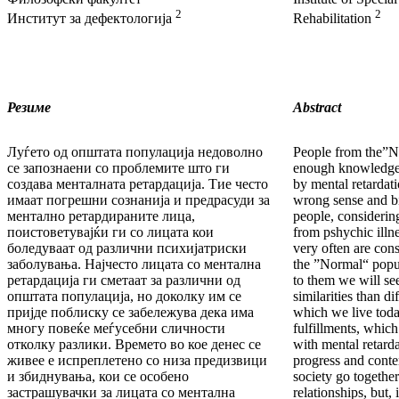
2
2
Институт за дефектологија
Rehabilitation
Резиме
Abstract
Луѓето од општата популација недоволно
People from the”N
се запознаени со проблемите што ги
enough knowledge 
создава менталната ретардација. Тие често
by mental retardat
имаат погрешни сознанија и предрасуди за
wrong sense and bi
ментално ретардираните лица,
people, considerin
поистоветувајќи ги со лицата кои
from pshychic illn
боледуваат од различни психијатриски
very often are con
заболувања. Најчесто лицата со ментална
the ”Normal“ popul
ретардација ги сметаат за различни од
to them we will see
општата популација, но доколку им се
similarities than d
пријде поблиску се забележува дека има
which we live today
многу повеќе меѓусебни сличности
fulfillments, which
отколку разлики. Времето во кое денес се
with mental retardat
живее е испреплетено со низа предизвици
progress and cont
и збиднувања, кои се особено
society go togethe
застрашувачки за лицата со ментална
relationships, but, 