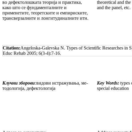
во дефектолошката теорија и практика,
theoretical and the
како што се фундамен­тал­ните и
and the panel, etc.
применетите, теоретските и емпи­рис­ките,
трансверзалните и лонгитудинал­ните итн.
Citation:
Angeloska-Galevska N. Types of Scientific Researches in S
Educ Rehab 2005; 6(3-4):7-16.
Клучни зборови
:
видови истражувања, ме­­
Key Words:
types 
то­дологија, дефектологија
spe­­cial education