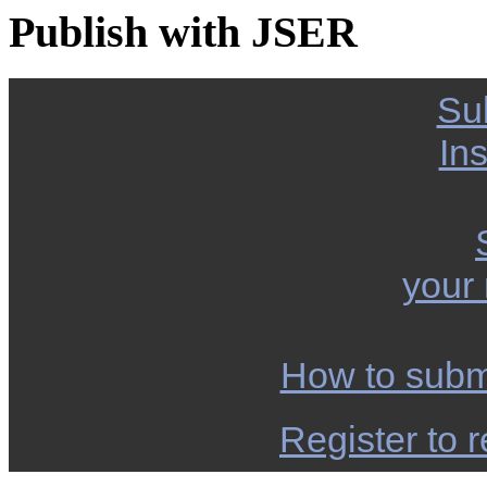
Publish with JSER
Su
Ins
your
How to subm
Register to r