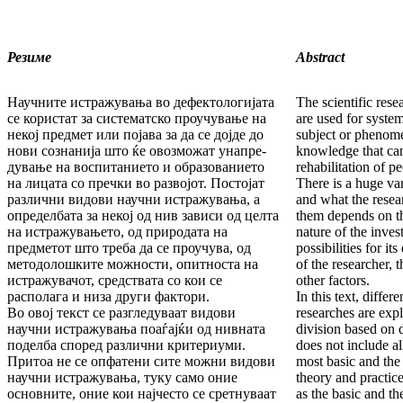
Резиме
Abstract
Научните истражувања во дефектологијата
The scientific rese
се користат за систематско проучување на
are used for system
некој предмет или појава за да се дојде до
sub­ject or phenom
нови сознанија што ќе овозможат унапре­
knowledge that ca
ду­ва­ње на воспитанието и образованието
rehabilitation of p
на лицата со пречки во развојот. Постојат
There is a huge var
раз­лич­ни видови научни истражувања, а
and what the rese
опре­дел­бата за некој од нив зависи од целта
them depends on the
на истражувањето, од природата на
nature of the inve
предметот што треба да се проучува, од
possibilities for it
методо­лош­ки­те можности, опитноста на
of the researcher, 
истражувачот, сред­ствата со кои се
other factors.
располага и низа други фактори.
In this text, differe
Во овој текст се разгледуваат видови
researches are expl
научни истражувања поаѓајќи од нивната
division based on d
поделба според различни критериуми.
does not include al
Притоа не се опфатени сите можни видови
most basic and th
научни ис­тра­жувања, туку само оние
theory and practice
основните, оние кои најчесто се сретнуваат
as the basic and the