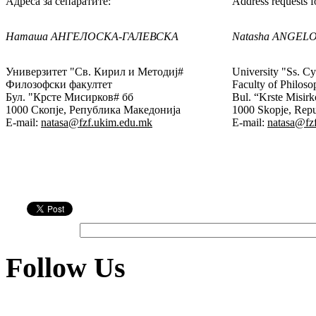
Адреса за сепаратите:
Address requests fo
Наташа АНГЕЛОСКА-ГАЛЕВСКА
Natasha ANGEL
Универзитет "Св. Кирил и Методиј#
University "Ss. Cy
Филозофски факултет
Faculty of Philos
Бул. "Крсте Мисирков# бб
Bul. “Krste Misir
1000 Скопје, Република Македонија
1000 Skopje, Repu
E-mail:
natasa@fzf.ukim.edu.mk
E-mail:
natasa@fz
Follow Us