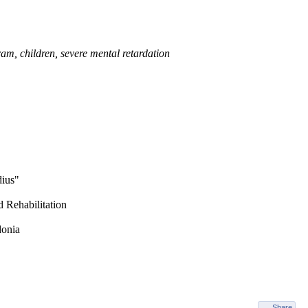
m, children, severe mental retardation
dius"
d Rehabilitation
donia
Share