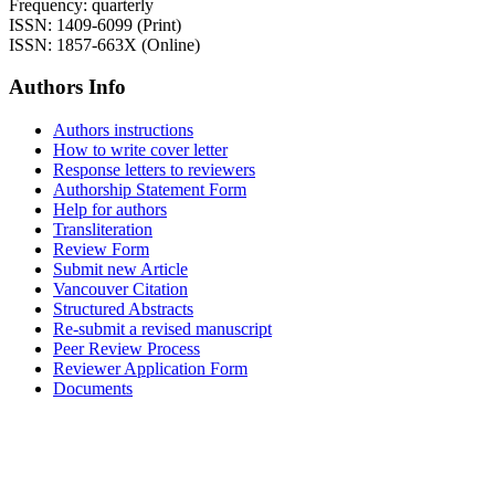
Frequency: quarterly
ISSN: 1409-6099 (Print)
ISSN: 1857-663X (Online)
Authors Info
Authors instructions
How to write cover letter
Response letters to reviewers
Authorship Statement Form
Help for authors
Transliteration
Review Form
Submit new Article
Vancouver Citation
Structured Abstracts
Re-submit a revised manuscript
Peer Review Process
Reviewer Application Form
Documents