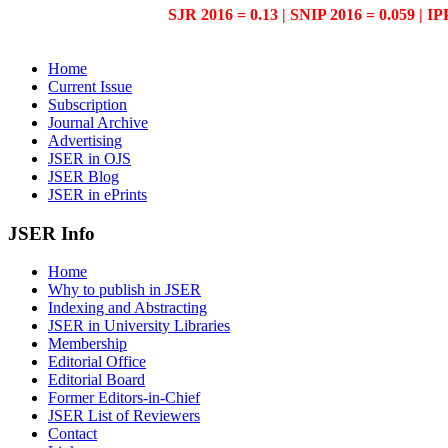
SJR 2016 = 0.13 | SNIP 2016 = 0.059 | IP
Home
Current Issue
Subscription
Journal Archive
Advertising
JSER in OJS
JSER Blog
JSER in ePrints
JSER Info
Home
Why to publish in JSER
Indexing and Abstracting
JSER in University Libraries
Membership
Editorial Office
Editorial Board
Former Editors-in-Chief
JSER List of Reviewers
Contact