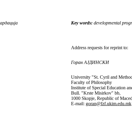
ардација
Key words:
developmental progra
Address requests for reprint to:
Горан АЈДИНСКИ
University "St. Cyril and Metho
Faculty of Philosophy
Institute of Special Education an
Bull. "Krste Misirkov" bb,
1000 Skopje, Republic of Mace
E-mail:
goran@fzf.ukim.edu.mk