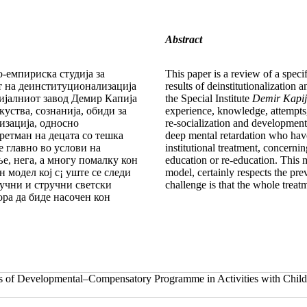
Abstract
-емпириска студија за
This paper is a review of a speci
от на деинституционализација
results of deinstitutionalization 
цијалниот завод Демир Капија
the Special Institute
Demir Kapi
уства, сознанија, обиди за
experience, knowledge, attempts, o
изација, односно
re-socialization and development
ретман на децата со тешка
deep mental retardation who have
е главно во услови на
institutional treatment, concer
, нега, а многу помалку кон
education or re-education. This 
н модел кој с¡ уште се следи
model, certainly respects the pre
аучни и стручни светски
challenge is that the whole treatm
ора да биде насочен кон
 of Developmental–Compensatory Programme in Activities with Childr