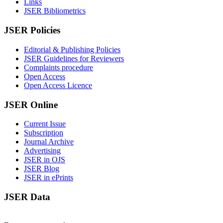
Links
JSER Bibliometrics
JSER Policies
Editorial & Publishing Policies
JSER Guidelines for Reviewers
Complaints procedure
Open Access
Open Access Licence
JSER Online
Current Issue
Subscription
Journal Archive
Advertising
JSER in OJS
JSER Blog
JSER in ePrints
JSER Data