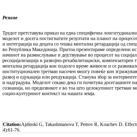
Резиме
Трудот претставува приказ на една специфична лонгитудинално
моделот и досега постигнатите резултати на планот на процес
и интеграција на децата со тешка ментална ретардација од спе
во Република Македонија. Притоа презентираме определени иск
начинот на размислување и дејствување во процесот на социјал
ресоцијализација и развојно-рехабилитациски, компензаторен т
ментална ретардација кои подолго време живееле и се развивал
институционален третман насочен многу повеќе кон згрижување
развој и едукација или реедукација. Станува збор за интервенте
и надградува. Моделот секако дека ги почитува досегашните н
сознанија, но предизвикот е во тоа што целокупниот третман м
социо-културниот контекст на нашата земја.
Citation:
Ajdinski G, Takashmanova T, Petrov R, Koachev D. Effects
4):61-76.